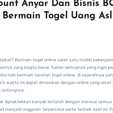
ount Anyar Dan Bisnis B
 Bermain Togel Uang Asl
nnya yang begitu besar. Kalian semuanya yang ingin pe
coba hoki bermain taruhan togel online. di sejarahnya y
asti waktu ini dapat dimainkan dengan online yang amat 
k untungnya.
nyak dipraktekkan banyak betaruh dengan merasai semua
 menjadi unggulan terpercaya serta terbaik saat ini. P