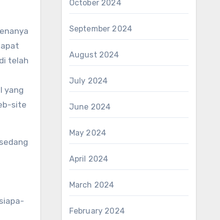
October 2024
September 2024
renanya
dapat
August 2024
di telah
July 2024
l yang
eb-site
June 2024
May 2024
 sedang
April 2024
March 2024
siapa-
February 2024