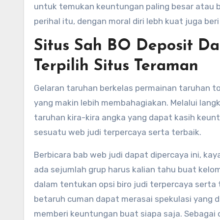
untuk temukan keuntungan paling besar atau bah
perihal itu, dengan moral diri lebh kuat juga 
Situs Sah BO Deposit Da
Terpilih Situs Teraman
Gelaran taruhan berkelas permainan taruhan tog
yang makin lebih membahagiakan. Melalui langka
taruhan kira-kira angka yang dapat kasih keu
sesuatu web judi terpercaya serta terbaik.
Berbicara bab web judi dapat dipercaya ini, ka
ada sejumlah grup harus kalian tahu buat kel
dalam tentukan opsi biro judi terpercaya serta 
betaruh cuman dapat merasai spekulasi yang 
memberi keuntungan buat siapa saja. Sebagai o