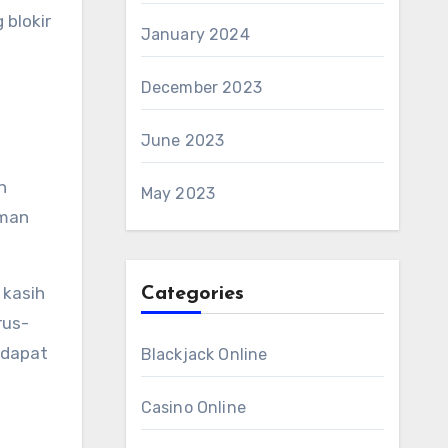
 blokir
January 2024
December 2023
June 2023
n
May 2023
aman
 kasih
Categories
rus-
 dapat
Blackjack Online
Casino Online