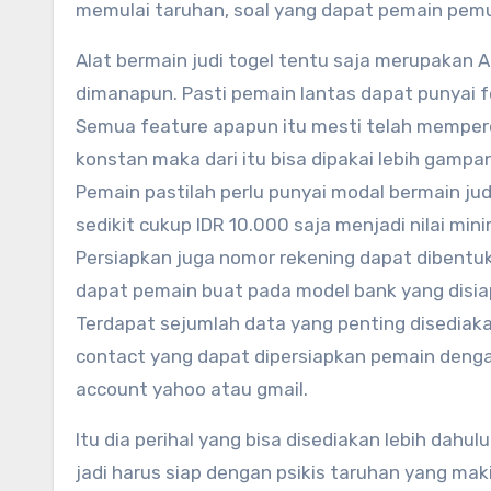
memulai taruhan, soal yang dapat pemain pemula
Alat bermain judi togel tentu saja merupakan A
dimanapun. Pasti pemain lantas dapat punyai f
Semua feature apapun itu mesti telah memper
konstan maka dari itu bisa dipakai lebih gampan
Pemain pastilah perlu punyai modal bermain judi
sedikit cukup IDR 10.000 saja menjadi nilai min
Persiapkan juga nomor rekening dapat dibentuk 
dapat pemain buat pada model bank yang disia
Terdapat sejumlah data yang penting disediak
contact yang dapat dipersiapkan pemain dengan
account yahoo atau gmail.
Itu dia perihal yang bisa disediakan lebih dahu
jadi harus siap dengan psikis taruhan yang maki