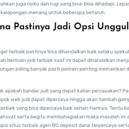
kan juga risiko dan rugi yang bisa-bisa dihadapi. Lepas
beri kelapangan menang untuk beberapa betaruh.
na Pastinya Jadi Opsi Unggu
el terbaik pastinya bisa dihandalkan baik selaku spekul
h bermain judi terbaik saat ini dapat dihandalkan menj
ntungan paling banyak pasti pemain penting memainkan 
yak apakah bandar judi yang dapat kalian percayakan? Pa
ompok web judi dapat dipercaya hingga akan tambah ga
terbaik yang bisa dipercaya baik sehari-harinya. Tentu 
dahsyat serta begitu membahagiakan maka masalah ini 
psi situs terbaik agen BO deposit dana terpercaya sert