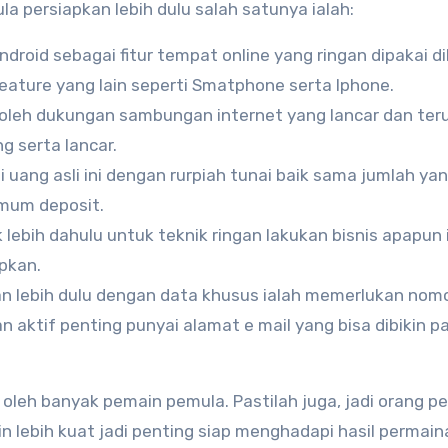
 persiapkan lebih dulu salah satunya ialah:
ndroid sebagai fitur tempat online yang ringan dipakai 
eature yang lain seperti Smatphone serta Iphone.
oleh dukungan sambungan internet yang lancar dan ter
g serta lancar.
 uang asli ini dengan rurpiah tunai baik sama jumlah ya
imum deposit.
lebih dahulu untuk teknik ringan lakukan bisnis apapun i
pkan.
an lebih dulu dengan data khusus ialah memerlukan nom
 aktif penting punyai alamat e mail yang bisa dibikin p
lu oleh banyak pemain pemula. Pastilah juga, jadi orang p
n lebih kuat jadi penting siap menghadapi hasil permain