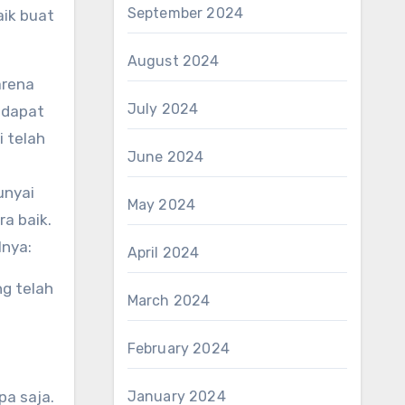
September 2024
aik buat
August 2024
arena
July 2024
 dapat
i telah
June 2024
unyai
May 2024
a baik.
lnya:
April 2024
g telah
March 2024
February 2024
pa saja.
January 2024