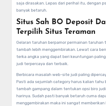
saja dirasakan. Lepas dari perihal itu, dengan p
banyak betaruh.
Situs Sah BO Deposit Da
Terpilih Situs Teraman
Gelaran taruhan berpamor permainan taruhan tog
tambah lebih menggembirakan. Lewat cara berma
terka angka yang dapat beri keuntungan palin
judi terpercaya dan terbaik.
Berbicara masalah web-site judi paling diperca
Pasti ada sejumlah category harus kalian tahu 
tambah gampang dalam tentukan opsi biro judi 
harinya. Sudah pasti banyak betaruh cuma dap
menggembirakan maka ini sangat memberikan ke