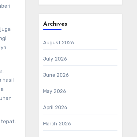
mberi
Archives
 juga
ngi
August 2026
nya
July 2026
e.
June 2026
 hasil
ta
May 2026
ruhan
April 2026
 tepat.
March 2026
: