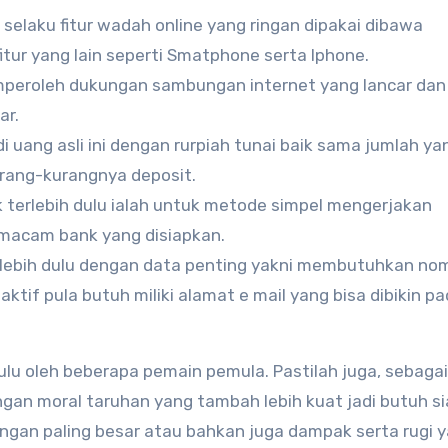
d selaku fitur wadah online yang ringan dipakai dibawa
tur yang lain seperti Smatphone serta Iphone.
mperoleh dukungan sambungan internet yang lancar dan 
ar.
 uang asli ini dengan rurpiah tunai baik sama jumlah ya
kurang-kurangnya deposit.
 terlebih dulu ialah untuk metode simpel mengerjakan
 macam bank yang disiapkan.
rlebih dulu dengan data penting yakni membutuhkan no
tif pula butuh miliki alamat e mail yang bisa dibikin p
hulu oleh beberapa pemain pemula. Pastilah juga, sebagai
gan moral taruhan yang tambah lebih kuat jadi butuh s
ngan paling besar atau bahkan juga dampak serta rugi y