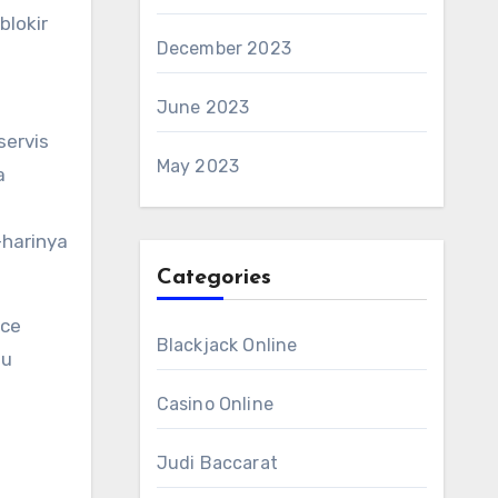
blokir
December 2023
June 2023
servis
May 2023
a
-harinya
Categories
ice
Blackjack Online
lu
Casino Online
Judi Baccarat