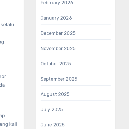
February 2026
January 2026
selalu
December 2025
ng
November 2025
October 2025
mor
September 2025
ada
August 2025
July 2025
iap
ang kali
June 2025