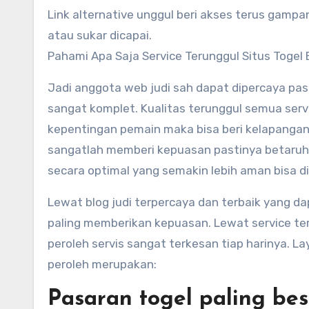
Link alternative unggul beri akses terus gampan
atau sukar dicapai.
Pahami Apa Saja Service Terunggul Situs Togel 
Jadi anggota web judi sah dapat dipercaya past
sangat komplet. Kualitas terunggul semua ser
kepentingan pemain maka bisa beri kelapangan
sangatlah memberi kepuasan pastinya betaruh
secara optimal yang semakin lebih aman bisa d
Lewat blog judi terpercaya dan terbaik yang dap
paling memberikan kepuasan. Lewat service terp
peroleh servis sangat terkesan tiap harinya. L
peroleh merupakan:
Pasaran togel paling be