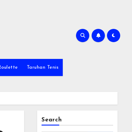
Roulette
Taruhan Tenis
Search