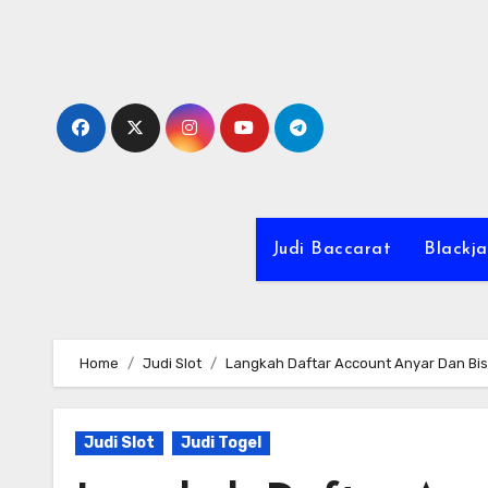
Skip
to
content
Judi Baccarat
Blackja
Home
Judi Slot
Langkah Daftar Account Anyar Dan Bisn
Judi Slot
Judi Togel