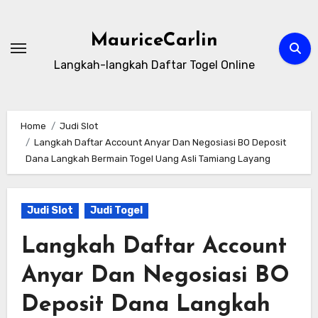
Skip
to
MauriceCarlin
content
Langkah-langkah Daftar Togel Online
Home
Judi Slot
Langkah Daftar Account Anyar Dan Negosiasi BO Deposit
Dana Langkah Bermain Togel Uang Asli Tamiang Layang
Judi Slot
Judi Togel
Langkah Daftar Account
Anyar Dan Negosiasi BO
Deposit Dana Langkah