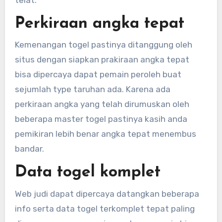
Perkiraan angka tepat
Kemenangan togel pastinya ditanggung oleh
situs dengan siapkan prakiraan angka tepat
bisa dipercaya dapat pemain peroleh buat
sejumlah type taruhan ada. Karena ada
perkiraan angka yang telah dirumuskan oleh
beberapa master togel pastinya kasih anda
pemikiran lebih benar angka tepat menembus
bandar.
Data togel komplet
Web judi dapat dipercaya datangkan beberapa
info serta data togel terkomplet tepat paling