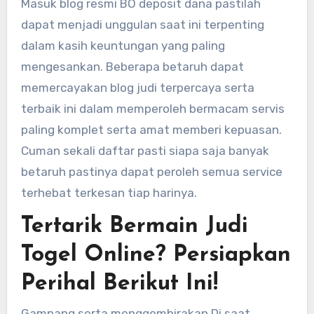
Masuk blog resmi BO deposit dana pastilah
dapat menjadi unggulan saat ini terpenting
dalam kasih keuntungan yang paling
mengesankan. Beberapa betaruh dapat
memercayakan blog judi terpercaya serta
terbaik ini dalam memperoleh bermacam servis
paling komplet serta amat memberi kepuasan.
Cuman sekali daftar pasti siapa saja banyak
betaruh pastinya dapat peroleh semua service
terhebat terkesan tiap harinya.
Tertarik Bermain Judi
Togel Online? Persiapkan
Perihal Berikut Ini!
Gampang serta menggembirakan Di saat