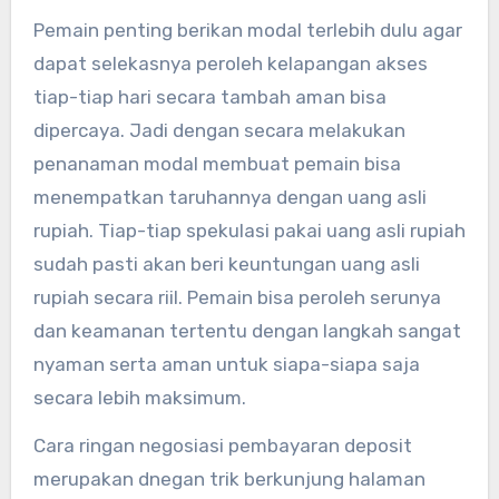
Pemain penting berikan modal terlebih dulu agar
dapat selekasnya peroleh kelapangan akses
tiap-tiap hari secara tambah aman bisa
dipercaya. Jadi dengan secara melakukan
penanaman modal membuat pemain bisa
menempatkan taruhannya dengan uang asli
rupiah. Tiap-tiap spekulasi pakai uang asli rupiah
sudah pasti akan beri keuntungan uang asli
rupiah secara riil. Pemain bisa peroleh serunya
dan keamanan tertentu dengan langkah sangat
nyaman serta aman untuk siapa-siapa saja
secara lebih maksimum.
Cara ringan negosiasi pembayaran deposit
merupakan dnegan trik berkunjung halaman