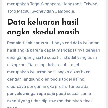
merupakan Togel Singapore, Hongkong, Taiwan,
Toto Macau, Sydney dan Cambodia.
Data keluaran hasil
angka skedul masih
Pemain tidak harus sulit paya cari data keluaran
hasil angka karena dapat mendapatinya dengan
cara gampang serta cepat di skedul yang udah
disiapkan. Tiap-tiap data result togel
merupakan keluaran hasil angka dikasihkan
dengan langsung oleh pools togel paling
dipercaya dengan angka presisi tanpa ada
penyelewengan apa saja pasti sesuai sama
skedul yang udah diputuskan dan akan tidak
telat.