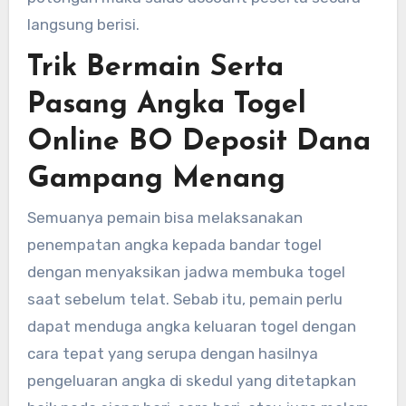
langsung berisi.
Trik Bermain Serta
Pasang Angka Togel
Online BO Deposit Dana
Gampang Menang
Semuanya pemain bisa melaksanakan
penempatan angka kepada bandar togel
dengan menyaksikan jadwa membuka togel
saat sebelum telat. Sebab itu, pemain perlu
dapat menduga angka keluaran togel dengan
cara tepat yang serupa dengan hasilnya
pengeluaran angka di skedul yang ditetapkan