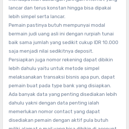
lancar dan terus konstan hingga bisa dipakai
lebih simpel serta lancar.
Pemain pastinya butuh mempunyai modal
bermain judi uang asli ini dengan rurpiah tunai
baik sama jumlah yang sedikit cukup IDR 10.000
saja menjadi nilai sedikitnya deposit.
Persiapkan juga nomor rekening dapat dibikin
lebih dahulu yaitu untuk metode simpel
melaksanakan transaksi bisnis apa pun, dapat
pemain buat pada type bank yang disiapkan.
Ada banyak data yang penting disediakan lebih
dahulu yakni dengan data penting ialah
memerlukan nomor contact yang dapat
disediakan pemain dengan aktif pula butuh
miliki alamat e mail yang bisa dibikin di account