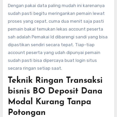
Dengan pakai data paling mudah ini karenanya
sudah pasti begitu meringankan pemain lewat
proses yang cepat, cuma dua menit saja pasti
pemain bakal temukan lekas account peserta
sah adalah Pemakai Id dibarengi sandi yang bisa
dipastikan sendiri secara tepat. Tiap-tiap
account peserta yang udah dipunyai pemain
sudah pasti bisa dipercaya buat login situs
secara ringan setiap saat.
Teknik Ringan Transaksi
bisnis BO Deposit Dana
Modal Kurang Tanpa
Potongan