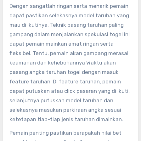
Dengan sangatlah ringan serta menarik pemain
dapat pastikan selekasnya model taruhan yang
mau di ikutinya. Teknik pasang taruhan paling
gampang dalam menjalankan spekulasi togel ini
dapat pemain mainkan amat ringan serta
fleksibel. Tentu, pemain akan gampang merasai
keamanan dan kehebohannya Waktu akan
pasang angka taruhan togel dengan masuk
feature taruhan. Di feature taruhan, pemain
dapat putuskan atau click pasaran yang di ikuti,
selanjutnya putuskan model taruhan dan
selekasnya masukan perkiraan angka sesuai
ketetapan tiap-tiap jenis taruhan dimainkan.
Pemain penting pastikan berapakah nilai bet