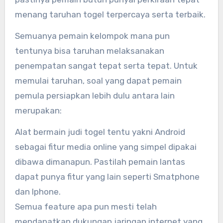
menang taruhan togel terpercaya serta terbaik.
Semuanya pemain kelompok mana pun
tentunya bisa taruhan melaksanakan
penempatan sangat tepat serta tepat. Untuk
memulai taruhan, soal yang dapat pemain
pemula persiapkan lebih dulu antara lain
merupakan:
Alat bermain judi togel tentu yakni Android
sebagai fitur media online yang simpel dipakai
dibawa dimanapun. Pastilah pemain lantas
dapat punya fitur yang lain seperti Smatphone
dan Iphone.
Semua feature apa pun mesti telah
mendapatkan dukungan jaringan internet yang