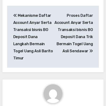
Post
Mekanisme Daftar
Proses Daftar
navigation
Account Anyar Serta
Account Anyar Serta
Transaksi bisnis BO
Transaksi bisnis BO
Deposit Dana
Deposit Dana Trik
Langkah Bermain
Bermain Togel Uang
Togel Uang Asli Barito
Asli Sendawar
Timur