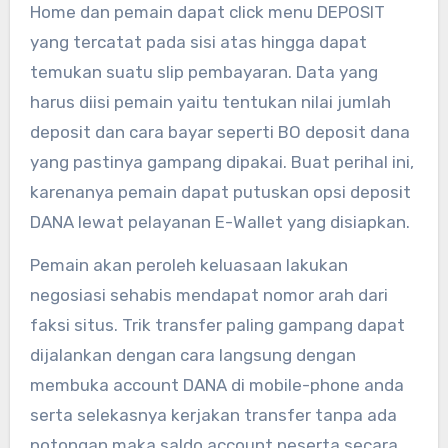
Home dan pemain dapat click menu DEPOSIT
yang tercatat pada sisi atas hingga dapat
temukan suatu slip pembayaran. Data yang
harus diisi pemain yaitu tentukan nilai jumlah
deposit dan cara bayar seperti BO deposit dana
yang pastinya gampang dipakai. Buat perihal ini,
karenanya pemain dapat putuskan opsi deposit
DANA lewat pelayanan E-Wallet yang disiapkan.
Pemain akan peroleh keluasaan lakukan
negosiasi sehabis mendapat nomor arah dari
faksi situs. Trik transfer paling gampang dapat
dijalankan dengan cara langsung dengan
membuka account DANA di mobile-phone anda
serta selekasnya kerjakan transfer tanpa ada
potongan maka saldo account peserta secara