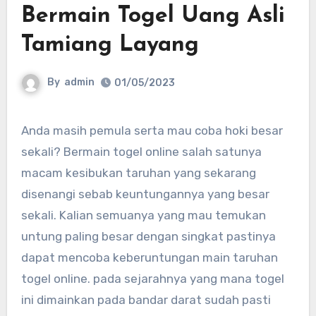
Bermain Togel Uang Asli
Tamiang Layang
By
admin
01/05/2023
Anda masih pemula serta mau coba hoki besar
sekali? Bermain togel online salah satunya
macam kesibukan taruhan yang sekarang
disenangi sebab keuntungannya yang besar
sekali. Kalian semuanya yang mau temukan
untung paling besar dengan singkat pastinya
dapat mencoba keberuntungan main taruhan
togel online. pada sejarahnya yang mana togel
ini dimainkan pada bandar darat sudah pasti