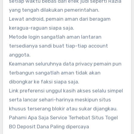
setiap waktu bebas dari efek judi seperti Razia
yang tengah dilakukan pemerintahan.
Lewat android, pemain aman dari beragam
keragua-raguan siapa saja.
Metode login sangatlah aman lantaran
tersedianya sandi buat tiap-tiap account
anggota.
Keamanan seluruhnya data privacy pemain pun
terbangun sangatlah aman tidak akan
dibongkar ke faksi siapa saja.
Link preferensi unggul kasih akses selalu simpel
serta lancar sehari-harinya meskipun situs
khusus terserang blokir atau sukar dijangkau.
Pahami Apa Saja Service Terhebat Situs Togel
BO Deposit Dana Paling dipercaya