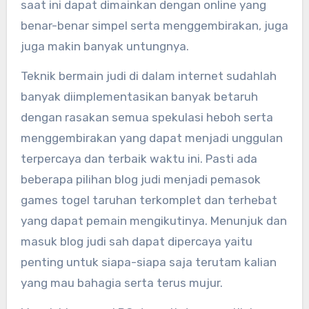
saat ini dapat dimainkan dengan online yang
benar-benar simpel serta menggembirakan, juga
juga makin banyak untungnya.
Teknik bermain judi di dalam internet sudahlah
banyak diimplementasikan banyak betaruh
dengan rasakan semua spekulasi heboh serta
menggembirakan yang dapat menjadi unggulan
terpercaya dan terbaik waktu ini. Pasti ada
beberapa pilihan blog judi menjadi pemasok
games togel taruhan terkomplet dan terhebat
yang dapat pemain mengikutinya. Menunjuk dan
masuk blog judi sah dapat dipercaya yaitu
penting untuk siapa-siapa saja terutam kalian
yang mau bahagia serta terus mujur.