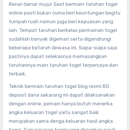
Benar-benar mujur Saat bermain taruhan togel
online pasti bukan cuma beri keuntungan begitu
tumpah ruah namun juga beri kepuasan yang
lain. Tempat taruhan berkelas permainan togel
sudahlah banyak digemari serta digandrungi
beberapa betaruh dewasa ini. Siapa-siapa saja
pastinya dapat selekasnya memasangkan
taruhannya main taruhan togel terpercaya dan
terbaik.
Teknik bermain taruhan togel blog resmi BO
deposit dana sekarang ini dapat dilaksanakan
dengan online. pemain hanya butuh menerka
angka keluaran togel yaitu sangat baik
merupakan sama denga keluaran hasil angka
togel. Tiap pasaran togel yang disiapkan pasti