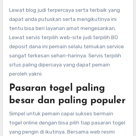
Lewat blog judi terpercaya serta terbaik yang
dapat anda putuskan serta mengikutinya ini
tentu bisa beri layanan amat mengesankan.
Lewat servis terpilih web-site judi terpilih BO
deposit dana ini pemain selalu temukan service
sangat terkesan sehari-harinya. Servis terpilih
situs paling dipercaya yang dapat pemain
peroleh yakni:
Pasaran togel paling
besar dan paling populer
Simpel untuk pemain capai sukses bermain
togel online dengan bisa pilih tiap pasaran togel
yang pengin di ikutinya. Bersama web resmi