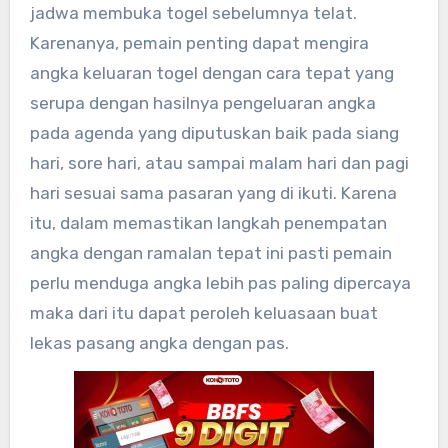
jadwa membuka togel sebelumnya telat.
Karenanya, pemain penting dapat mengira
angka keluaran togel dengan cara tepat yang
serupa dengan hasilnya pengeluaran angka
pada agenda yang diputuskan baik pada siang
hari, sore hari, atau sampai malam hari dan pagi
hari sesuai sama pasaran yang di ikuti. Karena
itu, dalam memastikan langkah penempatan
angka dengan ramalan tepat ini pasti pemain
perlu menduga angka lebih pas paling dipercaya
maka dari itu dapat peroleh keluasaan buat
lekas pasang angka dengan pas.