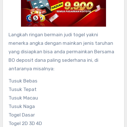
Langkah ringan bermain judi togel yakni
menerka angka dengan mainkan jenis taruhan
yang disiapkan bisa anda permainkan Bersama
BO deposit dana paling sederhana ini, di
antaranya misalnya:
Tusuk Bebas
Tusuk Tepat
Tusuk Macau
Tusuk Naga
Togel Dasar
Togel 2D 3D 4D