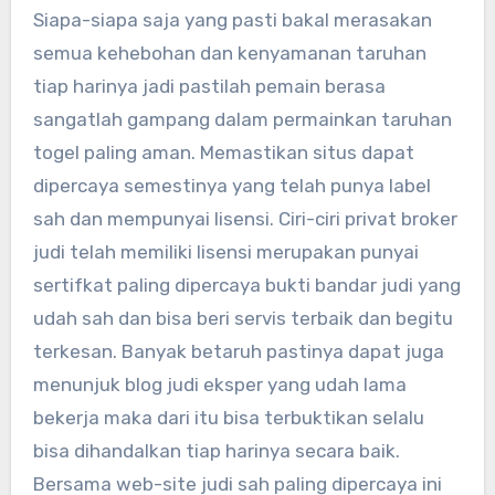
Siapa-siapa saja yang pasti bakal merasakan
semua kehebohan dan kenyamanan taruhan
tiap harinya jadi pastilah pemain berasa
sangatlah gampang dalam permainkan taruhan
togel paling aman. Memastikan situs dapat
dipercaya semestinya yang telah punya label
sah dan mempunyai lisensi. Ciri-ciri privat broker
judi telah memiliki lisensi merupakan punyai
sertifkat paling dipercaya bukti bandar judi yang
udah sah dan bisa beri servis terbaik dan begitu
terkesan. Banyak betaruh pastinya dapat juga
menunjuk blog judi eksper yang udah lama
bekerja maka dari itu bisa terbuktikan selalu
bisa dihandalkan tiap harinya secara baik.
Bersama web-site judi sah paling dipercaya ini