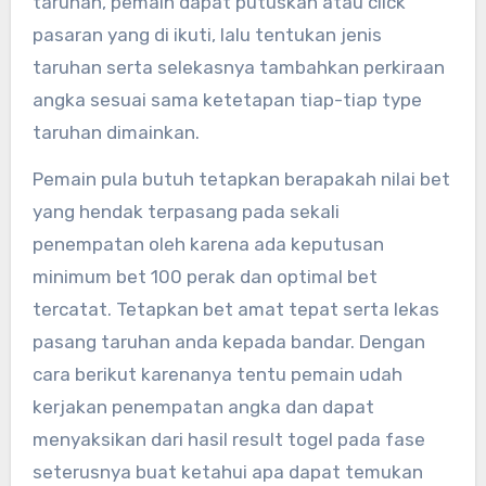
taruhan, pemain dapat putuskan atau click
pasaran yang di ikuti, lalu tentukan jenis
taruhan serta selekasnya tambahkan perkiraan
angka sesuai sama ketetapan tiap-tiap type
taruhan dimainkan.
Pemain pula butuh tetapkan berapakah nilai bet
yang hendak terpasang pada sekali
penempatan oleh karena ada keputusan
minimum bet 100 perak dan optimal bet
tercatat. Tetapkan bet amat tepat serta lekas
pasang taruhan anda kepada bandar. Dengan
cara berikut karenanya tentu pemain udah
kerjakan penempatan angka dan dapat
menyaksikan dari hasil result togel pada fase
seterusnya buat ketahui apa dapat temukan