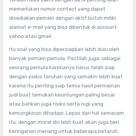
memerlukan nomor contact yang dapat
disediakan pemain dengan aktif butuh miliki
alamat e-mail yang bisa dibentuk di account
yahoo atau gmail.
Itu soal yang bisa dipersiapkan lebih dulu oleh
banyak pemain pemula. Pastilah juga, sebagai
seorang pemula karenanya harus telah siap
dengan psikis taruhan yang semakin lebih kuat
karena itu penting siap temui hasil permainan
judi buat temukan keuntungan paling besar
atau bahkan juga risiko serta rugi yang
kemungkinan dihadapi. Lepas dari hal semacam
itu, dengan moral diri lebh kuat akan juga beri
keringanan menang untuk beberapa betaruh.