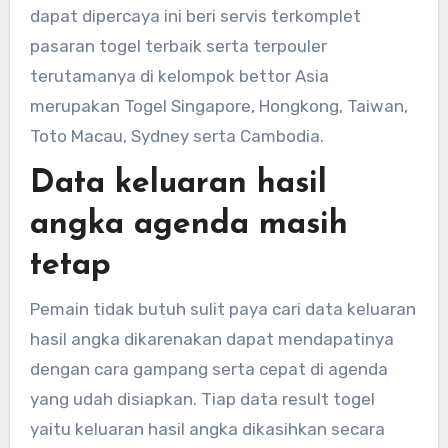
dapat dipercaya ini beri servis terkomplet
pasaran togel terbaik serta terpouler
terutamanya di kelompok bettor Asia
merupakan Togel Singapore, Hongkong, Taiwan,
Toto Macau, Sydney serta Cambodia.
Data keluaran hasil
angka agenda masih
tetap
Pemain tidak butuh sulit paya cari data keluaran
hasil angka dikarenakan dapat mendapatinya
dengan cara gampang serta cepat di agenda
yang udah disiapkan. Tiap data result togel
yaitu keluaran hasil angka dikasihkan secara