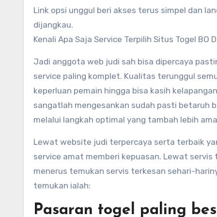
Link opsi unggul beri akses terus simpel dan lan
dijangkau.
Kenali Apa Saja Service Terpilih Situs Togel BO
Jadi anggota web judi sah bisa dipercaya past
service paling komplet. Kualitas terunggul se
keperluan pemain hingga bisa kasih kelapangan
sangatlah mengesankan sudah pasti betaruh bi
melalui langkah optimal yang tambah lebih ama
Lewat website judi terpercaya serta terbaik ya
service amat memberi kepuasan. Lewat servis te
menerus temukan servis terkesan sehari-hariny
temukan ialah:
Pasaran togel paling be