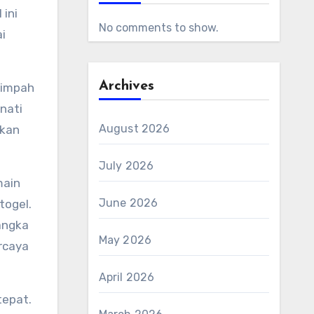
 ini
No comments to show.
i
Archives
limpah
nati
August 2026
tkan
July 2026
main
June 2026
togel.
 angka
May 2026
ercaya
April 2026
tepat.