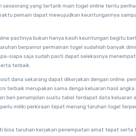
seseorang yang tertarik main togel online tentu perihal
ewaktu pemain dapat mewujudkan keuntungannya sampa
nline pastinya bukan hanya kasih keuntungan begitu ber
taruhan berpamor permainan togel sudahlah banyak dimi
Siapa-siapa saja sudah pasti dapat selekasnya menempa
erta terbaik.
posit dana sekarang dapat dikerjakan dengan online. pe
ni terbaik merupakan sama denga keluaran hasil angka 
kan beri penampilan suatu tabel terdapat data keluaran
 perlu miliki perkiraan tepat menang taruhan togel terp
i bisa taruhan kerjakan penempatan amat tepat serta 