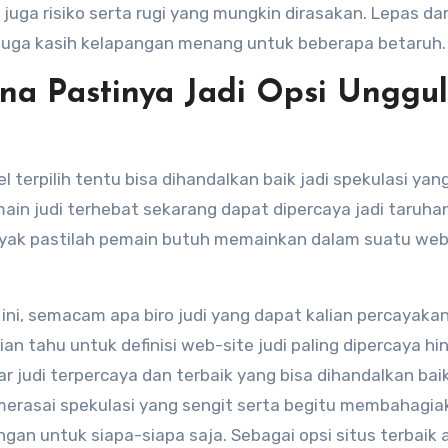
juga risiko serta rugi yang mungkin dirasakan. Lepas dar
 juga kasih kelapangan menang untuk beberapa betaruh.
na Pastinya Jadi Opsi Unggu
terpilih tentu bisa dihandalkan baik jadi spekulasi yan
in judi terhebat sekarang dapat dipercaya jadi taruha
nyak pastilah pemain butuh memainkan dalam suatu web
 ini, semacam apa biro judi yang dapat kalian percayaka
an tahu untuk definisi web-site judi paling dipercaya hi
r judi terpercaya dan terbaik yang bisa dihandalkan baik
merasai spekulasi yang sengit serta begitu membahagia
ngan untuk siapa-siapa saja. Sebagai opsi situs terbaik