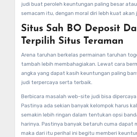
judi buat peroleh keuntungan paling besar atau 
semacam itu, dengan moral diri lebh kuat akan
Situs Sah BO Deposit Da
Terpilih Situs Teraman
Arena taruhan berkelas permainan taruhan togel 
tambah lebih membahagiakan. Lewat cara berma
angka yang dapat kasih keuntungan paling ba
judi terpercaya serta terbaik.
Berbicara masalah web-site judi bisa dipercaya
Pastinya ada sekian banyak kelompok harus kali
semakin lebih ringan dalam tentukan opsi banda
harinya. Pastinya banyak betaruh cuma dapat 
maka dari itu perihal ini begitu memberi keuntu