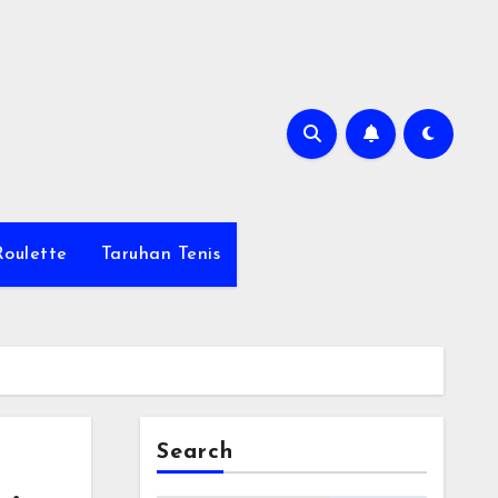
Roulette
Taruhan Tenis
Search