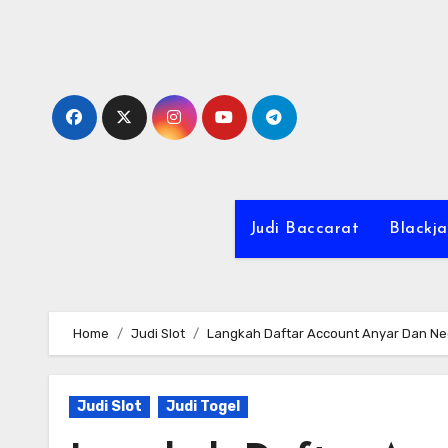
Skip
to
content
Judi Baccarat
Blackja
Home
Judi Slot
Langkah Daftar Account Anyar Dan Nego
Judi Slot
Judi Togel