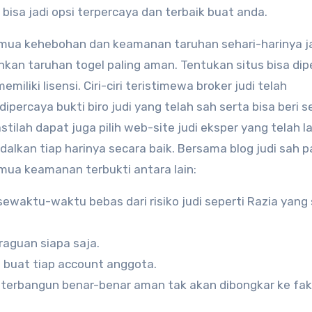
bisa jadi opsi terpercaya dan terbaik buat anda.
emua kehebohan dan keamanan taruhan sehari-harinya j
kan taruhan togel paling aman. Tentukan situs bisa dip
liki lisensi. Ciri-ciri teristimewa broker judi telah
dipercaya bukti biro judi yang telah sah serta bisa beri s
stilah dapat juga pilih web-site judi eksper yang telah 
ndalkan tiap harinya secara baik. Bersama blog judi sah p
emua keamanan terbukti antara lain:
waktu-waktu bebas dari risiko judi seperti Razia yang
aguan siapa saja.
i buat tiap account anggota.
terbangun benar-benar aman tak akan dibongkar ke fak