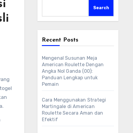
i
Search
li
Recent Posts
Mengenal Susunan Meja
American Roulette Dengan
Angka Nol Ganda (00):
Panduan Lengkap untuk
yang
Pemain
togel
kan
Cara Menggunakan Strategi
a.
Martingale di American
Roulette Secara Aman dan
a
Efektif