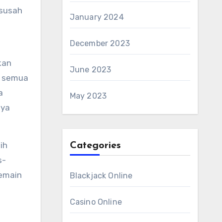
 susah
January 2024
December 2023
kan
June 2023
g semua
a
May 2023
nya
ih
Categories
s-
pemain
Blackjack Online
Casino Online