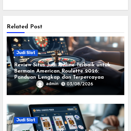
Related Post
Judi Slot
Review Situs Judi Online Terbaik untuk
Bermain American Roulette 2026:
Panduan Lengkap dan Terpercayaa
admin
03/08/2026
Judi Slot