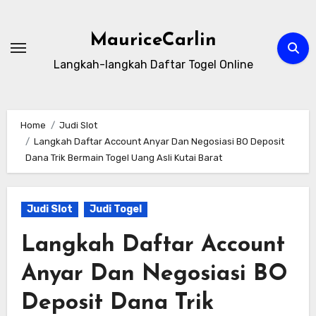
Skip
to
MauriceCarlin
content
Langkah-langkah Daftar Togel Online
Home
Judi Slot
Langkah Daftar Account Anyar Dan Negosiasi BO Deposit
Dana Trik Bermain Togel Uang Asli Kutai Barat
Judi Slot
Judi Togel
Langkah Daftar Account
Anyar Dan Negosiasi BO
Deposit Dana Trik