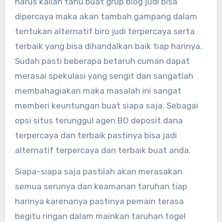
harus kalian tahu buat grup blog judi bisa
dipercaya maka akan tambah gampang dalam
tentukan alternatif biro judi terpercaya serta
terbaik yang bisa dihandalkan baik tiap harinya.
Sudah pasti beberapa betaruh cuman dapat
merasai spekulasi yang sengit dan sangatlah
membahagiakan maka masalah ini sangat
memberi keuntungan buat siapa saja. Sebagai
opsi situs terunggul agen BO deposit dana
terpercaya dan terbaik pastinya bisa jadi
alternatif terpercaya dan terbaik buat anda.
Siapa-siapa saja pastilah akan merasakan
semua serunya dan keamanan taruhan tiap
harinya karenanya pastinya pemain terasa
begitu ringan dalam mainkan taruhan togel