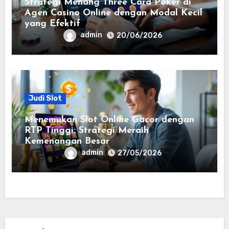
Strategi Menang Three Card Poker di
Agen Casino Online dengan Modal Kecil
yang Efektif
admin
20/06/2026
Judi Slot
Menemukan Slot Online Gacor dengan
RTP Tinggi: Strategi Meraih
Kemenangan Besar
admin
27/05/2026