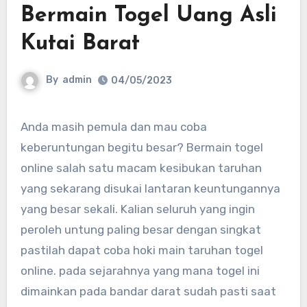
Bermain Togel Uang Asli
Kutai Barat
By
admin
04/05/2023
Anda masih pemula dan mau coba
keberuntungan begitu besar? Bermain togel
online salah satu macam kesibukan taruhan
yang sekarang disukai lantaran keuntungannya
yang besar sekali. Kalian seluruh yang ingin
peroleh untung paling besar dengan singkat
pastilah dapat coba hoki main taruhan togel
online. pada sejarahnya yang mana togel ini
dimainkan pada bandar darat sudah pasti saat