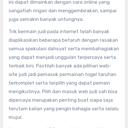
ini dapat dimainkan dengan cara online yang
sangatlah ringan dan menggembirakan, sampai
juga semakin banyak untungnya.
Trik bermain judi pada internet telah banyak
diaplikasikan beberapa betaruh dengan rasakan
semua spekulasi dahsyat serta membahagiakan
yang dapat menjadi unggulan terpercaya serta
terbaik kini. Pastilah banyak ada pilihan web-
site judi jadi pemasok permainan togel taruhan
terkomplet serta terpilih yang dapat pemain
mengikutinya. Pilih dan masuk web judi sah bisa
dipercaya merupakan penting buat siapa saja
terutam kalian yang pengin bahagia serta selalu
mujur.