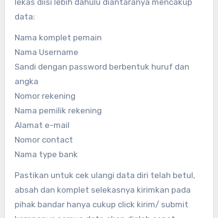
lekas diisi lebih dahulu diantaranya mencakup
data:
Nama komplet pemain
Nama Username
Sandi dengan password berbentuk huruf dan
angka
Nomor rekening
Nama pemilik rekening
Alamat e-mail
Nomor contact
Nama type bank
Pastikan untuk cek ulangi data diri telah betul,
absah dan komplet selekasnya kirimkan pada
pihak bandar hanya cukup click kirim/ submit