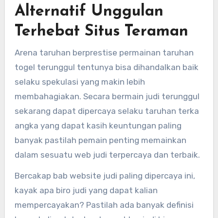
Alternatif Unggulan
Terhebat Situs Teraman
Arena taruhan berprestise permainan taruhan
togel terunggul tentunya bisa dihandalkan baik
selaku spekulasi yang makin lebih
membahagiakan. Secara bermain judi terunggul
sekarang dapat dipercaya selaku taruhan terka
angka yang dapat kasih keuntungan paling
banyak pastilah pemain penting memainkan
dalam sesuatu web judi terpercaya dan terbaik.
Bercakap bab website judi paling dipercaya ini,
kayak apa biro judi yang dapat kalian
mempercayakan? Pastilah ada banyak definisi