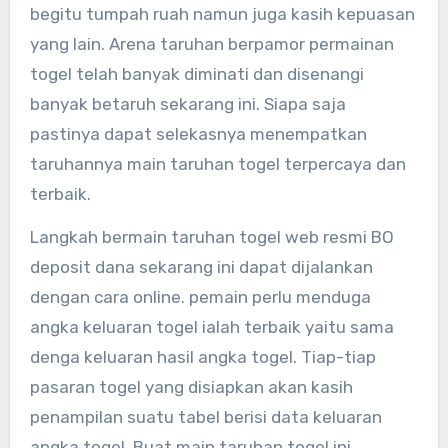
begitu tumpah ruah namun juga kasih kepuasan
yang lain. Arena taruhan berpamor permainan
togel telah banyak diminati dan disenangi
banyak betaruh sekarang ini. Siapa saja
pastinya dapat selekasnya menempatkan
taruhannya main taruhan togel terpercaya dan
terbaik.
Langkah bermain taruhan togel web resmi BO
deposit dana sekarang ini dapat dijalankan
dengan cara online. pemain perlu menduga
angka keluaran togel ialah terbaik yaitu sama
denga keluaran hasil angka togel. Tiap-tiap
pasaran togel yang disiapkan akan kasih
penampilan suatu tabel berisi data keluaran
angka togel. Buat main taruhan togel ini