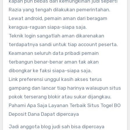
kapan pun bebas dari kemungkinan judi seperti
Razia yang tengah dilakukan pemerintahan.
Lewat android, pemain aman dari beragam
keragua-raguan siapa-siapa saja.
Teknik login sangatlah aman dikarenakan
terdapatnya sandi untuk tiap account peserta.
Keamanan seluruh data pribadi pemain
terbangun benar-benar aman tak akan
dibongkar ke faksi siapa-siapa saja.
Link preferensi unggul kasih akses terus
gampang dan lancar tiap harinya walaupun situs
pokok terserang blokir atau sukar dijangkau.
Pahami Apa Saja Layanan Terbaik Situs Togel BO
Deposit Dana Dapat dipercaya
Jadi anggota blog judi sah bisa dipercaya