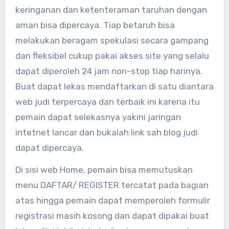
keringanan dan ketenteraman taruhan dengan
aman bisa dipercaya. Tiap betaruh bisa
melakukan beragam spekulasi secara gampang
dan fleksibel cukup pakai akses site yang selalu
dapat diperoleh 24 jam non-stop tiap harinya.
Buat dapat lekas mendaftarkan di satu diantara
web judi terpercaya dan terbaik ini karena itu
pemain dapat selekasnya yakini jaringan
intetnet lancar dan bukalah link sah blog judi
dapat dipercaya.
Di sisi web Home, pemain bisa memutuskan
menu DAFTAR/ REGISTER tercatat pada bagian
atas hingga pemain dapat memperoleh formulir
registrasi masih kosong dan dapat dipakai buat