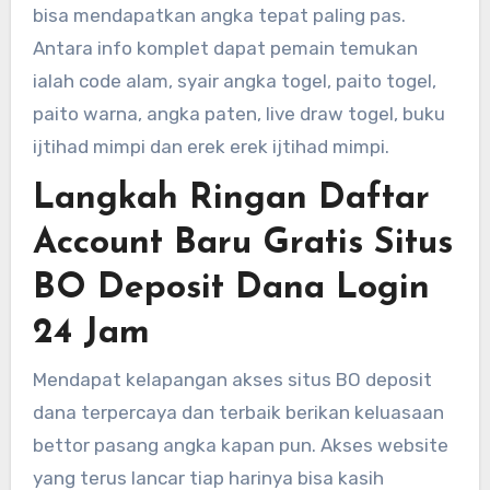
bisa mendapatkan angka tepat paling pas.
Antara info komplet dapat pemain temukan
ialah code alam, syair angka togel, paito togel,
paito warna, angka paten, live draw togel, buku
ijtihad mimpi dan erek erek ijtihad mimpi.
Langkah Ringan Daftar
Account Baru Gratis Situs
BO Deposit Dana Login
24 Jam
Mendapat kelapangan akses situs BO deposit
dana terpercaya dan terbaik berikan keluasaan
bettor pasang angka kapan pun. Akses website
yang terus lancar tiap harinya bisa kasih