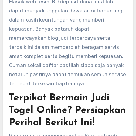
Masuk web resmi BO deposit dana pastilah
dapat menjadi unggulan dewasa ini terpenting
dalam kasih keuntungan yang memberi
kepuasan. Banyak betaruh dapat
memercayakan blog judi terpercaya serta
terbaik ini dalam memperoleh beragam servis
amat komplet serta begitu memberi kepuasan.
Cuman sekali daftar pastilah siapa saja banyak
betaruh pastinya dapat temukan semua service
terhebat terkesan tiap harinya.
Terpikat Bermain Judi
Togel Online? Persiapkan
Perihal Berikut Ini!
Ringan serta menggembirakan Saat betaruh