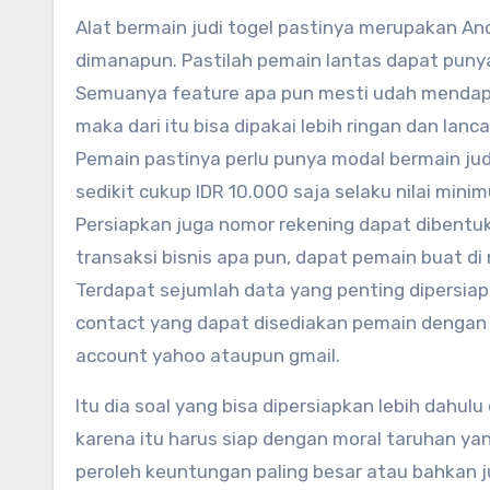
Alat bermain judi togel pastinya merupakan And
dimanapun. Pastilah pemain lantas dapat punya
Semuanya feature apa pun mesti udah mendapa
maka dari itu bisa dipakai lebih ringan dan lanca
Pemain pastinya perlu punya modal bermain judi
sedikit cukup IDR 10.000 saja selaku nilai mini
Persiapkan juga nomor rekening dapat dibentu
transaksi bisnis apa pun, dapat pemain buat d
Terdapat sejumlah data yang penting dipersiap
contact yang dapat disediakan pemain dengan ak
account yahoo ataupun gmail.
Itu dia soal yang bisa dipersiapkan lebih dahul
karena itu harus siap dengan moral taruhan yang
peroleh keuntungan paling besar atau bahkan jug