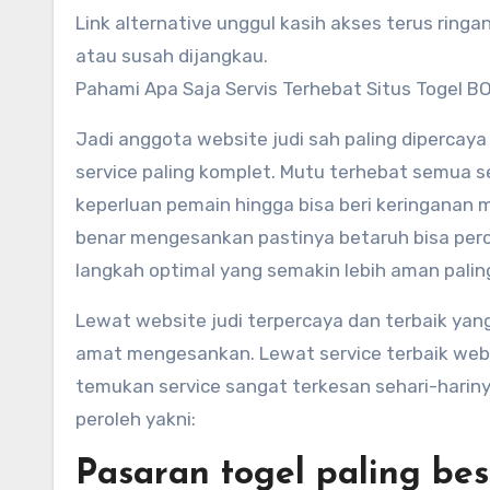
Link alternative unggul kasih akses terus ringa
atau susah dijangkau.
Pahami Apa Saja Servis Terhebat Situs Togel BO
Jadi anggota website judi sah paling dipercaya
service paling komplet. Mutu terhebat semua 
keperluan pemain hingga bisa beri keringanan m
benar mengesankan pastinya betaruh bisa pero
langkah optimal yang semakin lebih aman palin
Lewat website judi terpercaya dan terbaik yang 
amat mengesankan. Lewat service terbaik web 
temukan service sangat terkesan sehari-hariny
peroleh yakni:
Pasaran togel paling bes