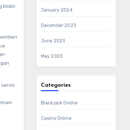
 blokir
January 2024
December 2023
 memberi
June 2023
mua
ar-
May 2023
ngan
 servis
Categories
pemain
Blackjack Online
Casino Online