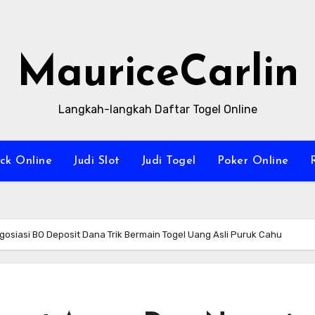
MauriceCarlin
Langkah-langkah Daftar Togel Online
ck Online
Judi Slot
Judi Togel
Poker Online
osiasi BO Deposit Dana Trik Bermain Togel Uang Asli Puruk Cahu