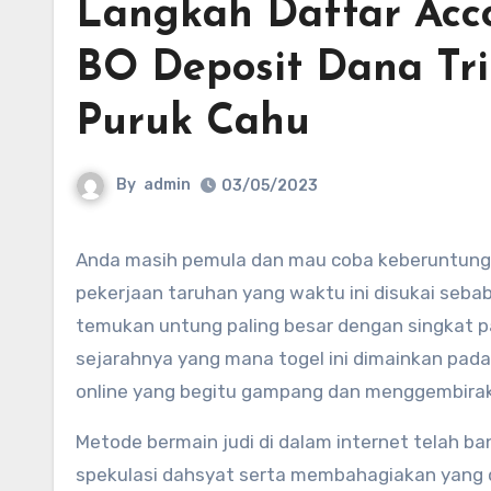
Langkah Daftar Acc
BO Deposit Dana Tri
Puruk Cahu
By
admin
03/05/2023
Anda masih pemula dan mau coba keberuntungan begitu besar? Bermain togel online salah satu type
pekerjaan taruhan yang waktu ini disukai sebab
temukan untung paling besar dengan singkat pa
sejarahnya yang mana togel ini dimainkan pada
online yang begitu gampang dan menggembirak
Metode bermain judi di dalam internet telah 
spekulasi dahsyat serta membahagiakan yang da