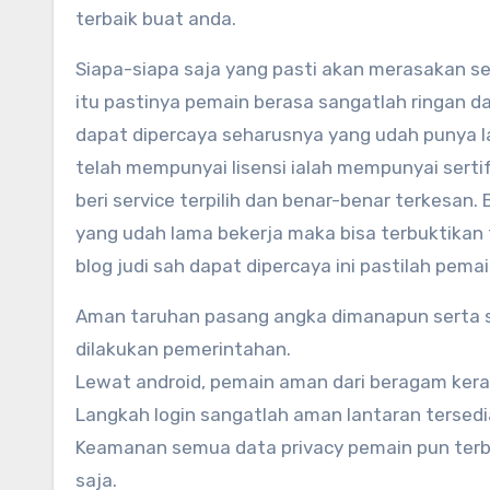
terbaik buat anda.
Siapa-siapa saja yang pasti akan merasakan s
itu pastinya pemain berasa sangatlah ringan 
dapat dipercaya seharusnya yang udah punya lab
telah mempunyai lisensi ialah mempunyai sertif
beri service terpilih dan benar-benar terkesan.
yang udah lama bekerja maka bisa terbuktikan 
blog judi sah dapat dipercaya ini pastilah pem
Aman taruhan pasang angka dimanapun serta se
dilakukan pemerintahan.
Lewat android, pemain aman dari beragam kera
Langkah login sangatlah aman lantaran tersedi
Keamanan semua data privacy pemain pun terba
saja.