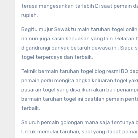
terasa mengesankan terlebih Di saat pemain 
rupiah.
Begitu mujur Sewaktu main taruhan togel onlin
namun juga kasih kepuasan yang lain. Gelaran 
digandrungi banyak betaruh dewasa ini. Siapa
togel terpercaya dan terbaik.
Teknik bermain taruhan togel blog resmi BO dep
pemain perlu mengira angka keluaran togel yakn
pasaran togel yang disajikan akan beri penampi
bermain taruhan togel ini pastilah pemain pent
terbaik.
Seluruh pemain golongan mana saja tentunya b
Untuk memulai taruhan, soal yang dapat pemain 