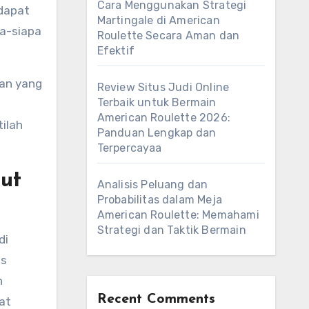
Cara Menggunakan Strategi
 dapat
Martingale di American
pa-siapa
Roulette Secara Aman dan
Efektif
gan yang
Review Situs Judi Online
Terbaik untuk Bermain
American Roulette 2026:
ilah
Panduan Lengkap dan
Terpercayaa
ut
Analisis Peluang dan
Probabilitas dalam Meja
American Roulette: Memahami
Strategi dan Taktik Bermain
di
is
n
Recent Comments
at