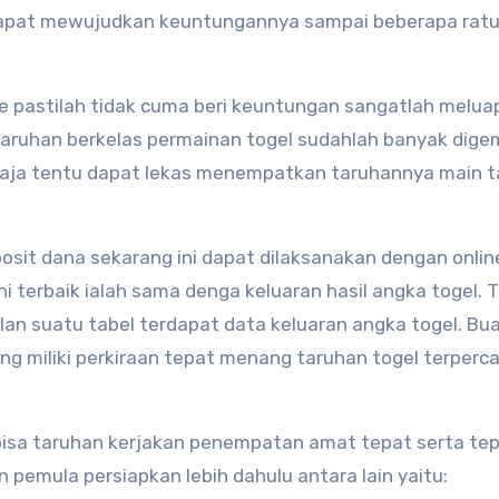
dapat mewujudkan keuntungannya sampai beberapa ratu
e pastilah tidak cuma beri keuntungan sangatlah melua
taruhan berkelas permainan togel sudahlah banyak dige
 saja tentu dapat lekas menempatkan taruhannya main 
osit dana sekarang ini dapat dilaksanakan dengan onlin
i terbaik ialah sama denga keluaran hasil angka togel. T
lan suatu tabel terdapat data keluaran angka togel. Bu
ing miliki perkiraan tepat menang taruhan togel terperc
isa taruhan kerjakan penempatan amat tepat serta tep
pemula persiapkan lebih dahulu antara lain yaitu: