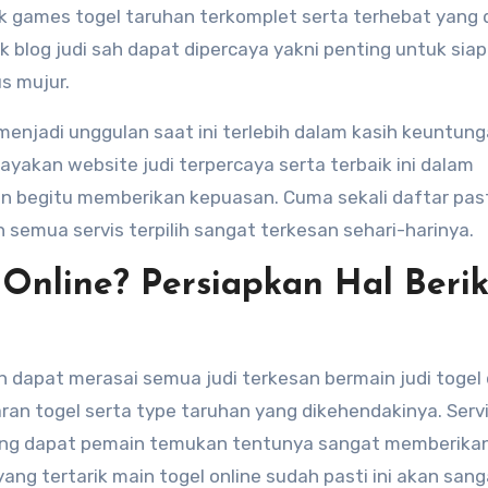
ok games togel taruhan terkomplet serta terhebat yang
blog judi sah dapat dipercaya yakni penting untuk sia
s mujur.
menjadi unggulan saat ini terlebih dalam kasih keuntun
kan website judi terpercaya serta terbaik ini dalam
begitu memberikan kepuasan. Cuma sekali daftar past
semua servis terpilih sangat terkesan sehari-harinya.
 Online? Persiapkan Hal Berik
dapat merasai semua judi terkesan bermain judi togel 
aran togel serta type taruhan yang dikehendakinya. Serv
 yang dapat pemain temukan tentunya sangat memberika
ang tertarik main togel online sudah pasti ini akan sang