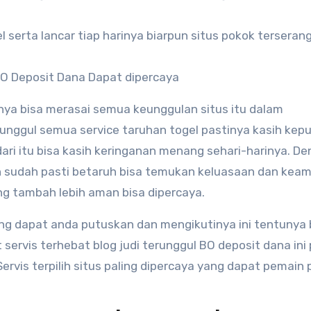
l serta lancar tiap harinya biarpun situs pokok terserang
BO Deposit Dana Dapat dipercaya
inya bisa merasai semua keunggulan situs itu dalam
unggul semua service taruhan togel pastinya kasih kep
i itu bisa kasih keringanan menang sehari-harinya. D
 sudah pasti betaruh bisa temukan keluasaan dan kea
ng tambah lebih aman bisa dipercaya.
ang dapat anda putuskan dan mengikutinya ini tentunya 
servis terhebat blog judi terunggul BO deposit dana ini
ervis terpilih situs paling dipercaya yang dapat pemain 