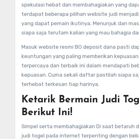
spekulasi hebat dan membahagiakan yang dapat 
terdapat beberapa pilihan website judi menjad
yang dapat pemain ikutinya. Menunjuk dan masu
siapa saja terutam kalian yang mau bahagia da
Masuk website resmi BO deposit dana pasti dap
keuntungan yang paling memberikan kepuasan
terpercaya dan terbaik ini dalam mendapati b
kepuasan. Cuma sekali daftar pastilah siapa 
terhebat terkesan tiap harinya.
Ketarik Bermain Judi To
Berikut Ini!
Simpel serta membahagiakan Di saat betaruh 
judi togel pada internet terpenting dengan b