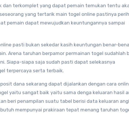
aik dan terkomplet yang dapat pemain temukan tentu ak
eseorang yang tertarik main togel online pastinya periha
 saat pemain dapat mewujudkan keuntungannya sampai
online pasti bukan sekedar kasih keuntungan benar-bena
lain. Arena taruhan berpamor permainan togel sudahlah 
ni. Siapa-siapa saja sudah pasti dapat selekasnya
 terpercaya serta terbaik.
posit dana sekarang dapat dijalankan dengan cara onlin
el yaitu sangat baik yaitu sama denga keluaran hasil 
kan beri penampilan suatu tabel berisi data keluaran an
in butuh mempunyai prakiraan tepat menang taruhan tog