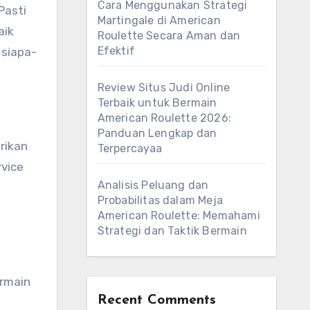
Cara Menggunakan Strategi
Pasti
Martingale di American
aik
Roulette Secara Aman dan
Efektif
 siapa-
Review Situs Judi Online
Terbaik untuk Bermain
American Roulette 2026:
Panduan Lengkap dan
rikan
Terpercayaa
rvice
Analisis Peluang dan
Probabilitas dalam Meja
American Roulette: Memahami
Strategi dan Taktik Bermain
ermain
Recent Comments