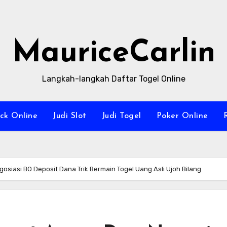
MauriceCarlin
Langkah-langkah Daftar Togel Online
ck Online
Judi Slot
Judi Togel
Poker Online
siasi BO Deposit Dana Trik Bermain Togel Uang Asli Ujoh Bilang