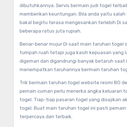
dibutuhkannya. Servis bermain judi togel terb
memberikan keuntungan. Bila anda yaitu salah s
bakal begitu terasa mengesankan terlebih Di
beberapa ratus juta rupiah.
Benar-benar mujur Di saat main taruhan togel 
tumpah ruah tetapi juga kasih kepuasan yang 
digemari dan digandrungi banyak betaruh saat i
menempatkan taruhannya bermain taruhan togel
Trik bermain taruhan togel website resmi BO de
pemain cuman perlu menerka angka keluaran tog
togel. Tiap-tiap pasaran togel yang disajikan a
togel. Buat main taruhan togel ini pasti pema
terpercaya dan terbaik.