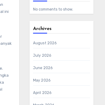
an
No comments to show.
l ini
Archives
r
August 2026
banyak
July 2026
June 2026
e.
angka
May 2026
gka
el
April 2026