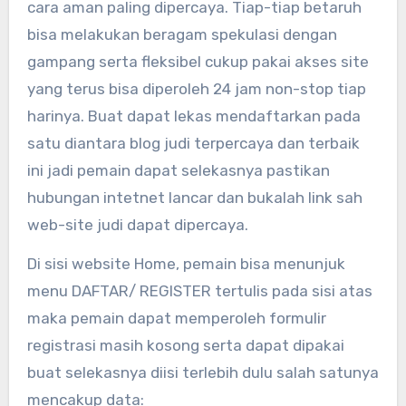
cara aman paling dipercaya. Tiap-tiap betaruh
bisa melakukan beragam spekulasi dengan
gampang serta fleksibel cukup pakai akses site
yang terus bisa diperoleh 24 jam non-stop tiap
harinya. Buat dapat lekas mendaftarkan pada
satu diantara blog judi terpercaya dan terbaik
ini jadi pemain dapat selekasnya pastikan
hubungan intetnet lancar dan bukalah link sah
web-site judi dapat dipercaya.
Di sisi website Home, pemain bisa menunjuk
menu DAFTAR/ REGISTER tertulis pada sisi atas
maka pemain dapat memperoleh formulir
registrasi masih kosong serta dapat dipakai
buat selekasnya diisi terlebih dulu salah satunya
mencakup data: