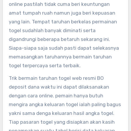
online pastilah tidak cuma beri keuntungan
amat tumpah ruah namun juga beri kepuasan
yang lain. Tempat taruhan berkelas permainan
togel sudahlah banyak diminati serta
digandrungi beberapa betaruh sekarang ini.
Siapa-siapa saja sudah pasti dapat selekasnya
memasangkan taruhannya bermain taruhan
togel terpercaya serta terbaik.
Trik bermain taruhan togel web resmi BO
deposit dana waktu ini dapat dilaksanakan
dengan cara online. pemain hanya butuh
mengira angka keluaran togel ialah paling bagus
yakni sama denga keluaran hasil angka togel.
Tiap pasaran togel yang disiapkan akan kasih
penampakan suatu tabel berisi data keluaran