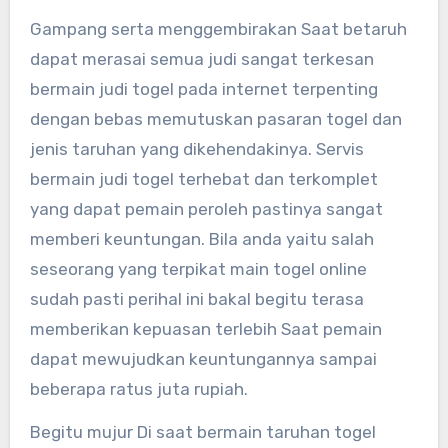
Gampang serta menggembirakan Saat betaruh
dapat merasai semua judi sangat terkesan
bermain judi togel pada internet terpenting
dengan bebas memutuskan pasaran togel dan
jenis taruhan yang dikehendakinya. Servis
bermain judi togel terhebat dan terkomplet
yang dapat pemain peroleh pastinya sangat
memberi keuntungan. Bila anda yaitu salah
seseorang yang terpikat main togel online
sudah pasti perihal ini bakal begitu terasa
memberikan kepuasan terlebih Saat pemain
dapat mewujudkan keuntungannya sampai
beberapa ratus juta rupiah.
Begitu mujur Di saat bermain taruhan togel