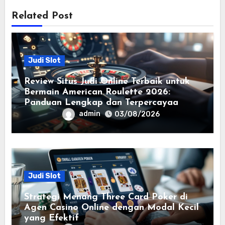
Related Post
Judi Slot
Review Situs Judi Online Terbaik untuk
Bermain American Roulette 2026:
Panduan Lengkap dan Terpercayaa
admin
03/08/2026
Judi Slot
Strategi Menang Three Card Poker di
Agen Casino Online dengan Modal Kecil
yang Efektif