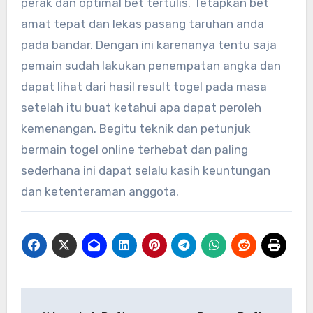
perak dan optimal bet tertulis. Tetapkan bet
amat tepat dan lekas pasang taruhan anda
pada bandar. Dengan ini karenanya tentu saja
pemain sudah lakukan penempatan angka dan
dapat lihat dari hasil result togel pada masa
setelah itu buat ketahui apa dapat peroleh
kemenangan. Begitu teknik dan petunjuk
bermain togel online terhebat dan paling
sederhana ini dapat selalu kasih keuntungan
dan ketenteraman anggota.
Post