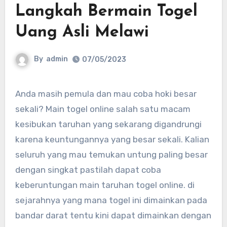
Langkah Bermain Togel
Uang Asli Melawi
By
admin
07/05/2023
Anda masih pemula dan mau coba hoki besar
sekali? Main togel online salah satu macam
kesibukan taruhan yang sekarang digandrungi
karena keuntungannya yang besar sekali. Kalian
seluruh yang mau temukan untung paling besar
dengan singkat pastilah dapat coba
keberuntungan main taruhan togel online. di
sejarahnya yang mana togel ini dimainkan pada
bandar darat tentu kini dapat dimainkan dengan