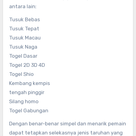
antara lain:
Tusuk Bebas
Tusuk Tepat
Tusuk Macau
Tusuk Naga
Togel Dasar
Togel 2D 3D 4D
Togel Shio
Kembang kempis
tengah pinggir
Silang homo
Togel Gabungan
Dengan benar-benar simpel dan menarik pemain
dapat tetapkan selekasnya jenis taruhan yang