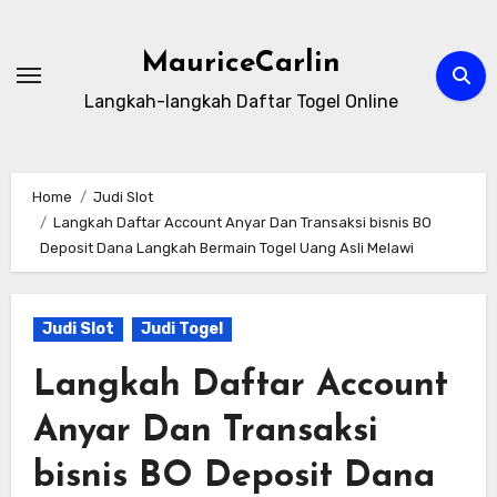
Skip
to
MauriceCarlin
content
Langkah-langkah Daftar Togel Online
Home
Judi Slot
Langkah Daftar Account Anyar Dan Transaksi bisnis BO
Deposit Dana Langkah Bermain Togel Uang Asli Melawi
Judi Slot
Judi Togel
Langkah Daftar Account
Anyar Dan Transaksi
bisnis BO Deposit Dana