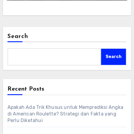
Search
Search
Recent Posts
Apakah Ada Trik Khusus untuk Memprediksi Angka
di American Roulette? Strategi dan Fakta yang
Perlu Diketahui