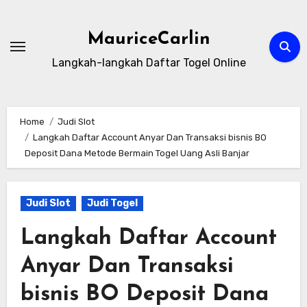
Skip
to
MauriceCarlin
content
Langkah-langkah Daftar Togel Online
Home
Judi Slot
Langkah Daftar Account Anyar Dan Transaksi bisnis BO
Deposit Dana Metode Bermain Togel Uang Asli Banjar
Judi Slot
Judi Togel
Langkah Daftar Account
Anyar Dan Transaksi
bisnis BO Deposit Dana