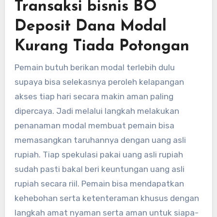
Transaksi bisnis BO
Deposit Dana Modal
Kurang Tiada Potongan
Pemain butuh berikan modal terlebih dulu
supaya bisa selekasnya peroleh kelapangan
akses tiap hari secara makin aman paling
dipercaya. Jadi melalui langkah melakukan
penanaman modal membuat pemain bisa
memasangkan taruhannya dengan uang asli
rupiah. Tiap spekulasi pakai uang asli rupiah
sudah pasti bakal beri keuntungan uang asli
rupiah secara riil. Pemain bisa mendapatkan
kehebohan serta ketenteraman khusus dengan
langkah amat nyaman serta aman untuk siapa-