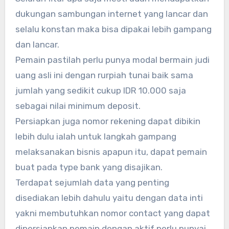
dukungan sambungan internet yang lancar dan
selalu konstan maka bisa dipakai lebih gampang
dan lancar.
Pemain pastilah perlu punya modal bermain judi
uang asli ini dengan rurpiah tunai baik sama
jumlah yang sedikit cukup IDR 10.000 saja
sebagai nilai minimum deposit.
Persiapkan juga nomor rekening dapat dibikin
lebih dulu ialah untuk langkah gampang
melaksanakan bisnis apapun itu, dapat pemain
buat pada type bank yang disajikan.
Terdapat sejumlah data yang penting
disediakan lebih dahulu yaitu dengan data inti
yakni membutuhkan nomor contact yang dapat
dipersiapkan pemain dengan aktif perlu punyai