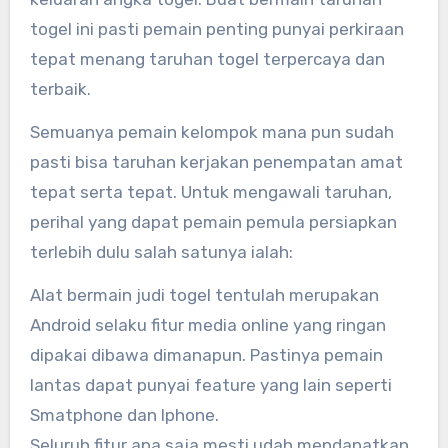
togel ini pasti pemain penting punyai perkiraan
tepat menang taruhan togel terpercaya dan
terbaik.
Semuanya pemain kelompok mana pun sudah
pasti bisa taruhan kerjakan penempatan amat
tepat serta tepat. Untuk mengawali taruhan,
perihal yang dapat pemain pemula persiapkan
terlebih dulu salah satunya ialah:
Alat bermain judi togel tentulah merupakan
Android selaku fitur media online yang ringan
dipakai dibawa dimanapun. Pastinya pemain
lantas dapat punyai feature yang lain seperti
Smatphone dan Iphone.
Seluruh fitur apa saja mesti udah mendapatkan