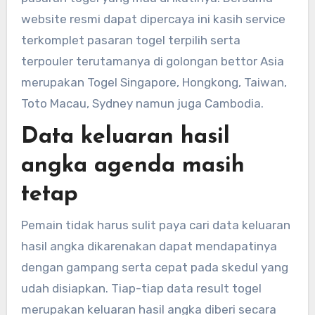
website resmi dapat dipercaya ini kasih service
terkomplet pasaran togel terpilih serta
terpouler terutamanya di golongan bettor Asia
merupakan Togel Singapore, Hongkong, Taiwan,
Toto Macau, Sydney namun juga Cambodia.
Data keluaran hasil
angka agenda masih
tetap
Pemain tidak harus sulit paya cari data keluaran
hasil angka dikarenakan dapat mendapatinya
dengan gampang serta cepat pada skedul yang
udah disiapkan. Tiap-tiap data result togel
merupakan keluaran hasil angka diberi secara