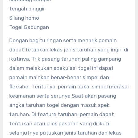
tengah pinggir
Silang homo
Togel Gabungan
Dengan begitu ringan serta menarik pemain
dapat tetapkan lekas jenis taruhan yang ingin di
ikutinya. Trik pasang taruhan paling gampang
dalam melakukan spekulasi togel ini dapat
pemain mainkan benar-benar simpel dan
fleksibel. Tentunya, pemain bakal simpel merasai
keamanan serta serunya Saat akan pasang
angka taruhan togel dengan masuk spek
taruhan. Di feature taruhan, pemain dapat
tentukan atau click pasaran yang di ikuti,
selanjutnya putuskan jenis taruhan dan lekas