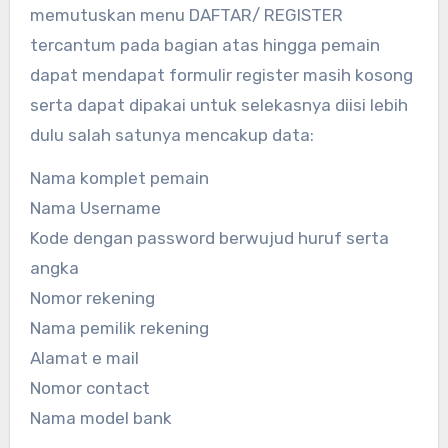
memutuskan menu DAFTAR/ REGISTER
tercantum pada bagian atas hingga pemain
dapat mendapat formulir register masih kosong
serta dapat dipakai untuk selekasnya diisi lebih
dulu salah satunya mencakup data:
Nama komplet pemain
Nama Username
Kode dengan password berwujud huruf serta
angka
Nomor rekening
Nama pemilik rekening
Alamat e mail
Nomor contact
Nama model bank