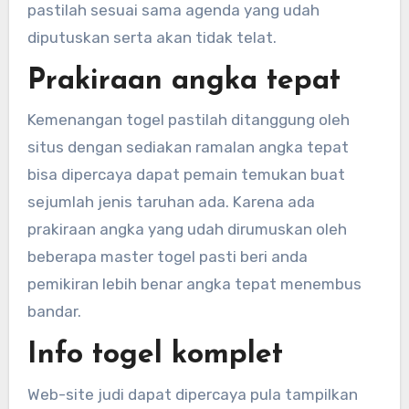
pastilah sesuai sama agenda yang udah
diputuskan serta akan tidak telat.
Prakiraan angka tepat
Kemenangan togel pastilah ditanggung oleh
situs dengan sediakan ramalan angka tepat
bisa dipercaya dapat pemain temukan buat
sejumlah jenis taruhan ada. Karena ada
prakiraan angka yang udah dirumuskan oleh
beberapa master togel pasti beri anda
pemikiran lebih benar angka tepat menembus
bandar.
Info togel komplet
Web-site judi dapat dipercaya pula tampilkan