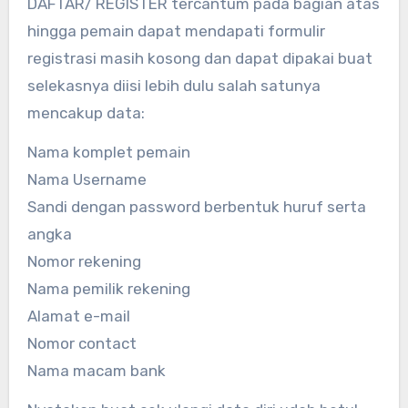
DAFTAR/ REGISTER tercantum pada bagian atas
hingga pemain dapat mendapati formulir
registrasi masih kosong dan dapat dipakai buat
selekasnya diisi lebih dulu salah satunya
mencakup data:
Nama komplet pemain
Nama Username
Sandi dengan password berbentuk huruf serta
angka
Nomor rekening
Nama pemilik rekening
Alamat e-mail
Nomor contact
Nama macam bank