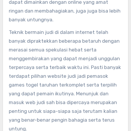
dapat dimainkan dengan online yang amat
ringan dan membahagiakan, juga juga bisa lebih
banyak untungnya.
Teknik bermain judi di dalam internet telah
banyak dipraktekkan beberapa betaruh dengan
merasai semua spekulasi hebat serta
menggembirakan yang dapat menjadi unggulan
terpercaya serta terbaik waktu ini. Pasti banyak
terdapat pilihan website judi jadi pemasok
games togel taruhan terkomplet serta terpilih
yang dapat pemain ikutinya. Menunjuk dan
masuk web judi sah bisa dipercaya merupakan
penting untuk siapa-siapa saja terutam kalian
yang benar-benar pengin bahagia serta terus
untung.