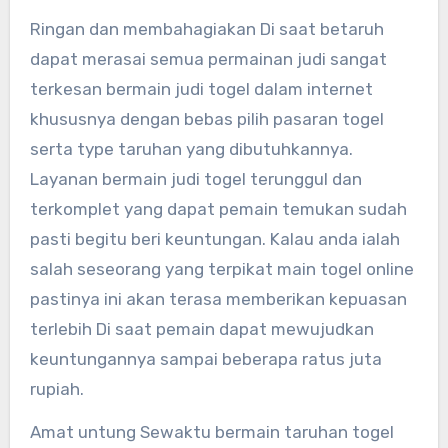
Ringan dan membahagiakan Di saat betaruh
dapat merasai semua permainan judi sangat
terkesan bermain judi togel dalam internet
khususnya dengan bebas pilih pasaran togel
serta type taruhan yang dibutuhkannya.
Layanan bermain judi togel terunggul dan
terkomplet yang dapat pemain temukan sudah
pasti begitu beri keuntungan. Kalau anda ialah
salah seseorang yang terpikat main togel online
pastinya ini akan terasa memberikan kepuasan
terlebih Di saat pemain dapat mewujudkan
keuntungannya sampai beberapa ratus juta
rupiah.
Amat untung Sewaktu bermain taruhan togel