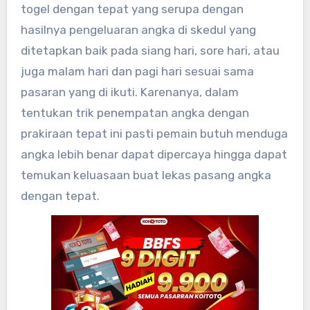
togel dengan tepat yang serupa dengan
hasilnya pengeluaran angka di skedul yang
ditetapkan baik pada siang hari, sore hari, atau
juga malam hari dan pagi hari sesuai sama
pasaran yang di ikuti. Karenanya, dalam
tentukan trik penempatan angka dengan
prakiraan tepat ini pasti pemain butuh menduga
angka lebih benar dapat dipercaya hingga dapat
temukan keluasaan buat lekas pasang angka
dengan tepat.