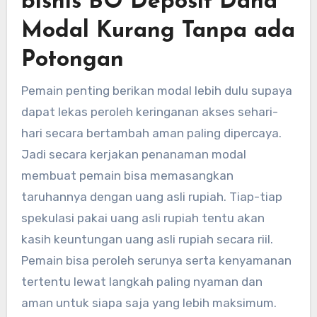
bisnis BO Deposit Dana
Modal Kurang Tanpa ada
Potongan
Pemain penting berikan modal lebih dulu supaya
dapat lekas peroleh keringanan akses sehari-
hari secara bertambah aman paling dipercaya.
Jadi secara kerjakan penanaman modal
membuat pemain bisa memasangkan
taruhannya dengan uang asli rupiah. Tiap-tiap
spekulasi pakai uang asli rupiah tentu akan
kasih keuntungan uang asli rupiah secara riil.
Pemain bisa peroleh serunya serta kenyamanan
tertentu lewat langkah paling nyaman dan
aman untuk siapa saja yang lebih maksimum.