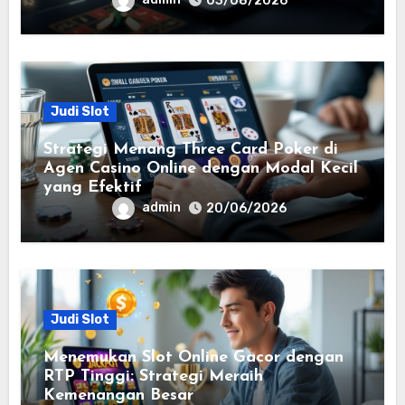
03/08/2026
Judi Slot
Strategi Menang Three Card Poker di
Agen Casino Online dengan Modal Kecil
yang Efektif
admin
20/06/2026
Judi Slot
Menemukan Slot Online Gacor dengan
RTP Tinggi: Strategi Meraih
Kemenangan Besar