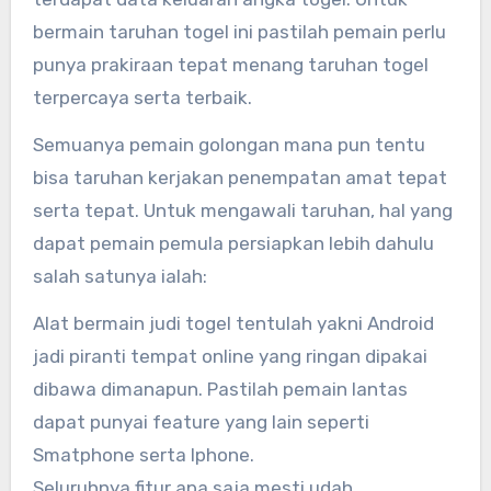
bermain taruhan togel ini pastilah pemain perlu
punya prakiraan tepat menang taruhan togel
terpercaya serta terbaik.
Semuanya pemain golongan mana pun tentu
bisa taruhan kerjakan penempatan amat tepat
serta tepat. Untuk mengawali taruhan, hal yang
dapat pemain pemula persiapkan lebih dahulu
salah satunya ialah:
Alat bermain judi togel tentulah yakni Android
jadi piranti tempat online yang ringan dipakai
dibawa dimanapun. Pastilah pemain lantas
dapat punyai feature yang lain seperti
Smatphone serta Iphone.
Seluruhnya fitur apa saja mesti udah