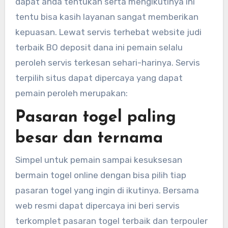
dapat anda tentukan serta mengikutinya ini
tentu bisa kasih layanan sangat memberikan
kepuasan. Lewat servis terhebat website judi
terbaik BO deposit dana ini pemain selalu
peroleh servis terkesan sehari-harinya. Servis
terpilih situs dapat dipercaya yang dapat
pemain peroleh merupakan:
Pasaran togel paling
besar dan ternama
Simpel untuk pemain sampai kesuksesan
bermain togel online dengan bisa pilih tiap
pasaran togel yang ingin di ikutinya. Bersama
web resmi dapat dipercaya ini beri servis
terkomplet pasaran togel terbaik dan terpouler