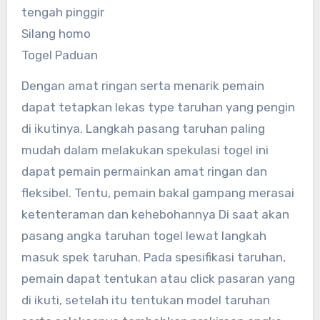
tengah pinggir
Silang homo
Togel Paduan
Dengan amat ringan serta menarik pemain
dapat tetapkan lekas type taruhan yang pengin
di ikutinya. Langkah pasang taruhan paling
mudah dalam melakukan spekulasi togel ini
dapat pemain permainkan amat ringan dan
fleksibel. Tentu, pemain bakal gampang merasai
ketenteraman dan kehebohannya Di saat akan
pasang angka taruhan togel lewat langkah
masuk spek taruhan. Pada spesifikasi taruhan,
pemain dapat tentukan atau click pasaran yang
di ikuti, setelah itu tentukan model taruhan