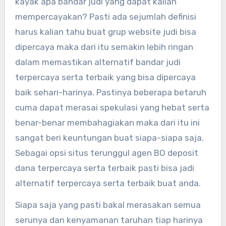
kayak apa bandar judi yang dapat kalian
mempercayakan? Pasti ada sejumlah definisi
harus kalian tahu buat grup website judi bisa
dipercaya maka dari itu semakin lebih ringan
dalam memastikan alternatif bandar judi
terpercaya serta terbaik yang bisa dipercaya
baik sehari-harinya. Pastinya beberapa betaruh
cuma dapat merasai spekulasi yang hebat serta
benar-benar membahagiakan maka dari itu ini
sangat beri keuntungan buat siapa-siapa saja.
Sebagai opsi situs terunggul agen BO deposit
dana terpercaya serta terbaik pasti bisa jadi
alternatif terpercaya serta terbaik buat anda.
Siapa saja yang pasti bakal merasakan semua
serunya dan kenyamanan taruhan tiap harinya