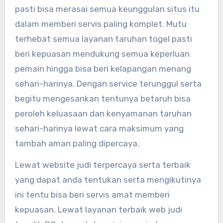
pasti bisa merasai semua keunggulan situs itu
dalam memberi servis paling komplet. Mutu
terhebat semua layanan taruhan togel pasti
beri kepuasan mendukung semua keperluan
pemain hingga bisa beri kelapangan menang
sehari-harinya. Dengan service terunggul serta
begitu mengesankan tentunya betaruh bisa
peroleh keluasaan dan kenyamanan taruhan
sehari-harinya lewat cara maksimum yang
tambah aman paling dipercaya.
Lewat website judi terpercaya serta terbaik
yang dapat anda tentukan serta mengikutinya
ini tentu bisa beri servis amat memberi
kepuasan. Lewat layanan terbaik web judi