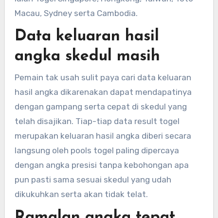
Macau, Sydney serta Cambodia.
Data keluaran hasil
angka skedul masih
Pemain tak usah sulit paya cari data keluaran
hasil angka dikarenakan dapat mendapatinya
dengan gampang serta cepat di skedul yang
telah disajikan. Tiap-tiap data result togel
merupakan keluaran hasil angka diberi secara
langsung oleh pools togel paling dipercaya
dengan angka presisi tanpa kebohongan apa
pun pasti sama sesuai skedul yang udah
dikukuhkan serta akan tidak telat.
Ramalan angka tepat