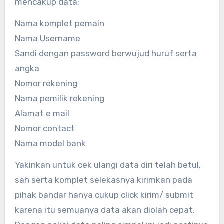
mencakup data:
Nama komplet pemain
Nama Username
Sandi dengan password berwujud huruf serta
angka
Nomor rekening
Nama pemilik rekening
Alamat e mail
Nomor contact
Nama model bank
Yakinkan untuk cek ulangi data diri telah betul,
sah serta komplet selekasnya kirimkan pada
pihak bandar hanya cukup click kirim/ submit
karena itu semuanya data akan diolah cepat.