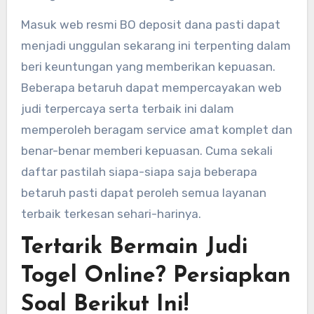
Masuk web resmi BO deposit dana pasti dapat
menjadi unggulan sekarang ini terpenting dalam
beri keuntungan yang memberikan kepuasan.
Beberapa betaruh dapat mempercayakan web
judi terpercaya serta terbaik ini dalam
memperoleh beragam service amat komplet dan
benar-benar memberi kepuasan. Cuma sekali
daftar pastilah siapa-siapa saja beberapa
betaruh pasti dapat peroleh semua layanan
terbaik terkesan sehari-harinya.
Tertarik Bermain Judi
Togel Online? Persiapkan
Soal Berikut Ini!