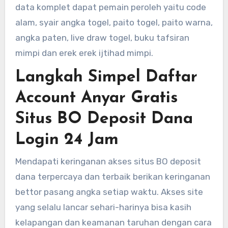
data komplet dapat pemain peroleh yaitu code
alam, syair angka togel, paito togel, paito warna,
angka paten, live draw togel, buku tafsiran
mimpi dan erek erek ijtihad mimpi.
Langkah Simpel Daftar
Account Anyar Gratis
Situs BO Deposit Dana
Login 24 Jam
Mendapati keringanan akses situs BO deposit
dana terpercaya dan terbaik berikan keringanan
bettor pasang angka setiap waktu. Akses site
yang selalu lancar sehari-harinya bisa kasih
kelapangan dan keamanan taruhan dengan cara