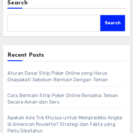
Search
Search
Recent Posts
Aturan Dasar Strip Poker Online yang Harus
Disepakati Sebelum Bermain Dengan Teman
Cara Bermain Strip Poker Online Bersama Teman
Secara Aman dan Seru
Apakah Ada Trik Khusus untuk Memprediksi Angka
di American Roulette? Strategi dan Fakta yang
Perlu Diketahui