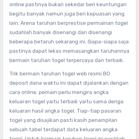
online pastinya bukan sekedar beri keuntungan
begitu banyak namun juga beri kepuasan yang
lain. Arena taruhan berprestise permainan togel
sudahlah banyak disenangi dan disenangi
beberapa betaruh sekarang ini. Siapa-siapa saja
pastinya dapat lekas memasangkan taruhannya
bermain taruhan togel terpercaya dan terbaik.
Trik bermain taruhan togel web resmi BO
deposit dana waktu ini dapat dijalankan dengan
cara online. pemain perlu mengira angka
keluaran togel yaitu terbaik yaitu sama denga
keluaran hasil angka togel. Tiap-tiap pasaran
togel yang disajikan pasti kasih penampilan
sebuah tabel terdapat data keluaran angka
togel. Untuk bermain taruhan togel ini pastilah