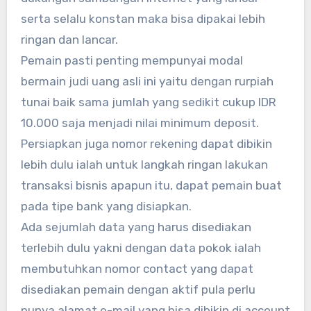
serta selalu konstan maka bisa dipakai lebih
ringan dan lancar.
Pemain pasti penting mempunyai modal
bermain judi uang asli ini yaitu dengan rurpiah
tunai baik sama jumlah yang sedikit cukup IDR
10.000 saja menjadi nilai minimum deposit.
Persiapkan juga nomor rekening dapat dibikin
lebih dulu ialah untuk langkah ringan lakukan
transaksi bisnis apapun itu, dapat pemain buat
pada tipe bank yang disiapkan.
Ada sejumlah data yang harus disediakan
terlebih dulu yakni dengan data pokok ialah
membutuhkan nomor contact yang dapat
disediakan pemain dengan aktif pula perlu
punya alamat e-mail yang bisa dibikin di account