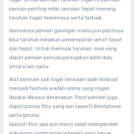
pemain penting miliki ramalan tepat menang
taruhan togel terpercaya serta terbaik.
Semuanya pemain golongan mana pun pastinya
bisa taruhan kerjakan penempatan amat tepat
dan tepat. Untuk memulai taruhan, soal yang
dapat pemain pemula persiapkan lebih dulu
antara lain yaitu:
Alat bermain judi togel tentulah ialah Android
menjadi feature wadah online yang ringan
dipakai dibawa dimanapun. Pasti pemain juga
dapat punyai fitur yang lain seperti Smatphone
serta Iphone.
Seluruh fitur apa pun mesti telah memperoleh
dukungan sambungan internet yang lancar