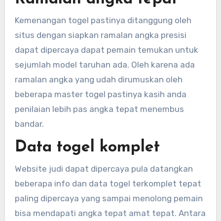
Kemenangan togel pastinya ditanggung oleh
situs dengan siapkan ramalan angka presisi
dapat dipercaya dapat pemain temukan untuk
sejumlah model taruhan ada. Oleh karena ada
ramalan angka yang udah dirumuskan oleh
beberapa master togel pastinya kasih anda
penilaian lebih pas angka tepat menembus
bandar.
Data togel komplet
Website judi dapat dipercaya pula datangkan
beberapa info dan data togel terkomplet tepat
paling dipercaya yang sampai menolong pemain
bisa mendapati angka tepat amat tepat. Antara