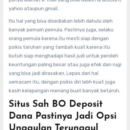
yahoo ataupun gmail.
Itu hal yang bisa disediakan lebih dahulu oleh
banyak pemain pemula. Pastinya juga, selaku
orang pemula karena itu mesti siap dengan
psikis taruhan yang tambah kuat karena itu
butuh siap menghadapi hasil judi untuk peroleh
keuntungan paling besar atau juga efek dan rugi
yang bisa jadi dirasakan. Lepas dari hal
semacam itu, dengan psikis diri lebh kuat juga
kasih kelapangan menang buat banyak betaruh.
Situs Sah BO Deposit
Dana Pastinya Jadi Opsi
Unggulan Terunggul