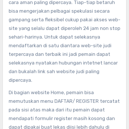
cara aman paling dipercaya. Tiap-tiap betaruh
bisa mengerjakan pelbagai spekulasi secara
gampang serta fleksibel cukup pakai akses web-
site yang selalu dapat diperoleh 24 jam non stop
sehari-harinya. Untuk dapat selekasnya
mendaftarkan di satu diantara web-site judi
terpercaya dan terbaik ini jadi pemain dapat
selekasnya nyatakan hubungan intetnet lancar
dan bukalah link sah website judi paling
dipercaya.
Di bagian website Home, pemain bisa
memutuskan menu DAFTAR/ REGISTER tercatat
pada sisi atas maka dari itu pemain dapat
mendapati formulir register masih kosong dan
dapat dipakai buat lekas diisi lebih dahulu di