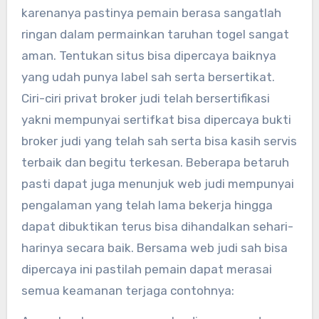
karenanya pastinya pemain berasa sangatlah
ringan dalam permainkan taruhan togel sangat
aman. Tentukan situs bisa dipercaya baiknya
yang udah punya label sah serta bersertikat.
Ciri-ciri privat broker judi telah bersertifikasi
yakni mempunyai sertifkat bisa dipercaya bukti
broker judi yang telah sah serta bisa kasih servis
terbaik dan begitu terkesan. Beberapa betaruh
pasti dapat juga menunjuk web judi mempunyai
pengalaman yang telah lama bekerja hingga
dapat dibuktikan terus bisa dihandalkan sehari-
harinya secara baik. Bersama web judi sah bisa
dipercaya ini pastilah pemain dapat merasai
semua keamanan terjaga contohnya: