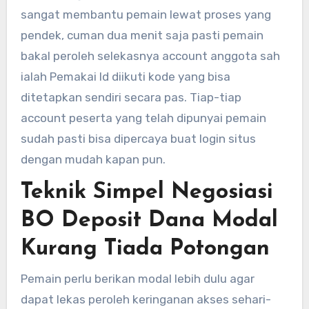
sangat membantu pemain lewat proses yang
pendek, cuman dua menit saja pasti pemain
bakal peroleh selekasnya account anggota sah
ialah Pemakai Id diikuti kode yang bisa
ditetapkan sendiri secara pas. Tiap-tiap
account peserta yang telah dipunyai pemain
sudah pasti bisa dipercaya buat login situs
dengan mudah kapan pun.
Teknik Simpel Negosiasi
BO Deposit Dana Modal
Kurang Tiada Potongan
Pemain perlu berikan modal lebih dulu agar
dapat lekas peroleh keringanan akses sehari-