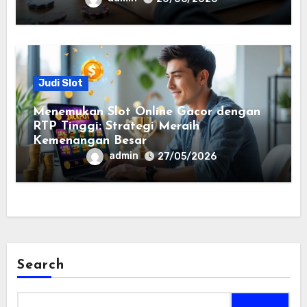
Judi Slot
Menemukan Slot Online Gacor dengan
RTP Tinggi: Strategi Meraih
Kemenangan Besar
admin
27/05/2026
Search