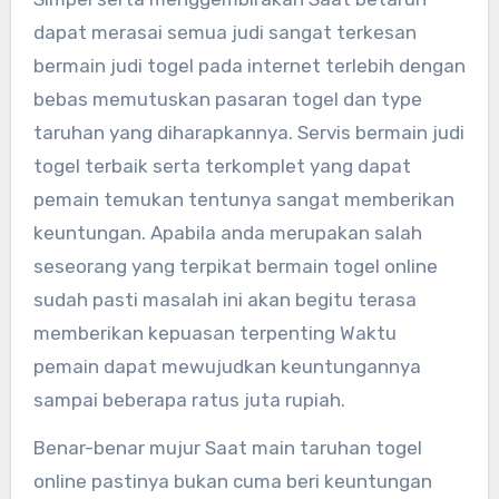
dapat merasai semua judi sangat terkesan
bermain judi togel pada internet terlebih dengan
bebas memutuskan pasaran togel dan type
taruhan yang diharapkannya. Servis bermain judi
togel terbaik serta terkomplet yang dapat
pemain temukan tentunya sangat memberikan
keuntungan. Apabila anda merupakan salah
seseorang yang terpikat bermain togel online
sudah pasti masalah ini akan begitu terasa
memberikan kepuasan terpenting Waktu
pemain dapat mewujudkan keuntungannya
sampai beberapa ratus juta rupiah.
Benar-benar mujur Saat main taruhan togel
online pastinya bukan cuma beri keuntungan