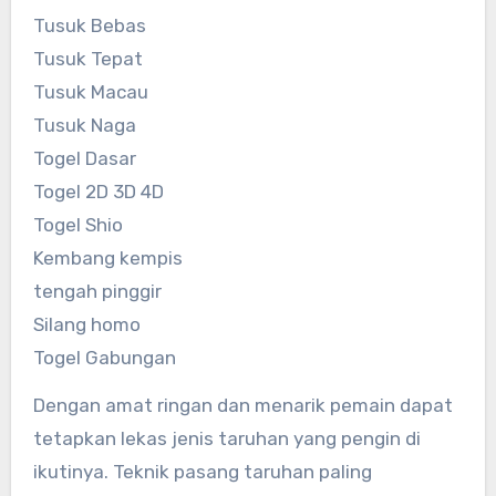
Tusuk Bebas
Tusuk Tepat
Tusuk Macau
Tusuk Naga
Togel Dasar
Togel 2D 3D 4D
Togel Shio
Kembang kempis
tengah pinggir
Silang homo
Togel Gabungan
Dengan amat ringan dan menarik pemain dapat
tetapkan lekas jenis taruhan yang pengin di
ikutinya. Teknik pasang taruhan paling