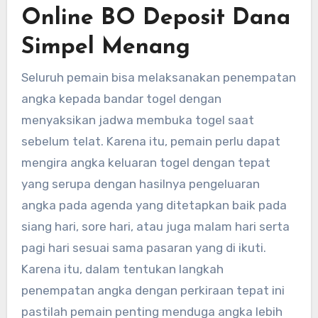
Online BO Deposit Dana
Simpel Menang
Seluruh pemain bisa melaksanakan penempatan
angka kepada bandar togel dengan
menyaksikan jadwa membuka togel saat
sebelum telat. Karena itu, pemain perlu dapat
mengira angka keluaran togel dengan tepat
yang serupa dengan hasilnya pengeluaran
angka pada agenda yang ditetapkan baik pada
siang hari, sore hari, atau juga malam hari serta
pagi hari sesuai sama pasaran yang di ikuti.
Karena itu, dalam tentukan langkah
penempatan angka dengan perkiraan tepat ini
pastilah pemain penting menduga angka lebih