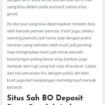
yang bisa dibikin pada account yahoo atau
gmail.
Itu dia soal yang bisa dipersiapkan terlebih dulu
oleh banyak pemain pemula. Pasti juga, selaku
seorang pemula jadi harus siap dengan psikis
taruhan yang semakin lebih kuat jadi penting
siap menghadapi hasil judi untuk peroleh
keuntungan paling besar atau bahkan juga
dampak dan rugi yang kali saja dirasakan. Lepas
dari hal semacam itu, dengan psikis diri lebh
kuat juga beri kelapangan menang buat banyak
betaruh.
Situs Sah BO Deposit