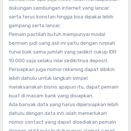
dukungan sambungan internet yang lancar
serta terus konstan hingga bisa dipakai lebih
gampang serta lancar.
Pemain pastilah butuh mempunyai modal
bermain judi uang asli ini yaitu dengan rurpiah
tunai baik sama jumlah yang sedikit cukup IDR
10.000 saja selaku nilai sedikitnya deposit.
Persiapkan juga nomor rekening dapat dibikin
lebih dahulu untuk langkah simpel
melaksanakan bisnis apapun itu, dapat pemain
buat di macam bank yang disiapkan.
Ada banyak data yang harus dipersiapkan lebih
dahulu dengan data inti ialah memerlukan
nomor contact yang dapat disediakan pemain
dengan aktif pula butuh punyai alamat e mail