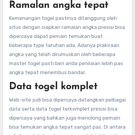
Ramalan angka tepat
Kemenangan togel pastinya ditanggung oleh
situs dengan siapkan ramalan angka presisi bisa
dipercaya dapat pemain temukan buat
beberapa type taruhan ada. Adanya prakiraan
angka yang telah dirumuskan oleh beberapa
master togel pasti beri anda penilaian lebih pas
angka tepat menembus bandar.
Data togel komplet
Web-site judi bisa dipercaya datangkan pelbagai
data serta data togel terkomplet presisi bisa
dipercaya yang bahkan juga menolong pemain
bisa temukan angka tepat sangat pas. Di antara