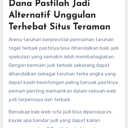
Dana Pastilah Jadi
Alternatif Unggulan
Terhebat Situs Teraman
Arena taruhan berprestise permainan taruhan
togel terbaik pastinya bisa dihandalkan baik jadi
spekulasi yang semakin lebih membahagiakan.
Dengan bermain judi terbaik sekarang dapat
dihandalkan sebagai taruhan terka angka yang
dapat kasih keuntungan paling banyak pastinya
pemain penting memainkan dalam sebuah web
judi terpercaya dan terbaik.
Bercakap bab web-site judi bisa dipercaya ini,
kayak apa bandar judi yang dapat kalian