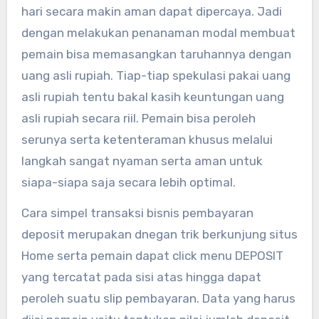
hari secara makin aman dapat dipercaya. Jadi
dengan melakukan penanaman modal membuat
pemain bisa memasangkan taruhannya dengan
uang asli rupiah. Tiap-tiap spekulasi pakai uang
asli rupiah tentu bakal kasih keuntungan uang
asli rupiah secara riil. Pemain bisa peroleh
serunya serta ketenteraman khusus melalui
langkah sangat nyaman serta aman untuk
siapa-siapa saja secara lebih optimal.
Cara simpel transaksi bisnis pembayaran
deposit merupakan dnegan trik berkunjung situs
Home serta pemain dapat click menu DEPOSIT
yang tercatat pada sisi atas hingga dapat
peroleh suatu slip pembayaran. Data yang harus