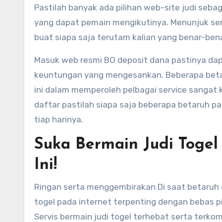
Pastilah banyak ada pilihan web-site judi seb
yang dapat pemain mengikutinya. Menunjuk ser
buat siapa saja terutam kalian yang benar-bena
Masuk web resmi BO deposit dana pastinya dapa
keuntungan yang mengesankan. Beberapa betar
ini dalam memperoleh pelbagai service sangat
daftar pastilah siapa saja beberapa betaruh pas
tiap harinya.
Suka Bermain Judi Togel
Ini!
Ringan serta menggembirakan Di saat betaruh 
togel pada internet terpenting dengan bebas p
Servis bermain judi togel terhebat serta terk