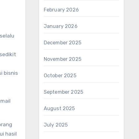
February 2026
January 2026
selalu
December 2025
sedikit
November 2025
i bisnis
October 2025
September 2025
mail
August 2025
orang
July 2025
i hasil