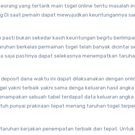
orang yang tertarik main togel online tentu masalah in
ng Di saat pemain dapat mewujudkan keuntungannya s
e pasti bukan sekedar kasih keuntungan begitu berlimpa
taruhan berkelas permainan togel telah banyak dicintai s
iapa saja pastinya dapat selekasnya menempatkan taruh
 deposit dana waktu ini dapat dilaksanakan dengan onli
el yakni terbaik yakni sama denga keluaran hasil angka 
penampakan sebuah tabel terdapat data keluaran angka 
utuh punyai prakiraan tepat menang taruhan togel terpe
 taruhan kerjakan penempatan terbaik dan tepat. Untuk