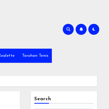
Roulette
Taruhan Tenis
Search