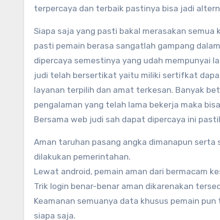
terpercaya dan terbaik pastinya bisa jadi alter
Siapa saja yang pasti bakal merasakan semua
pasti pemain berasa sangatlah gampang dalam 
dipercaya semestinya yang udah mempunyai labe
judi telah bersertikat yaitu miliki sertifkat dap
layanan terpilih dan amat terkesan. Banyak be
pengalaman yang telah lama bekerja maka bisa t
Bersama web judi sah dapat dipercaya ini pas
Aman taruhan pasang angka dimanapun serta se
dilakukan pemerintahan.
Lewat android, pemain aman dari bermacam kes
Trik login benar-benar aman dikarenakan terse
Keamanan semuanya data khusus pemain pun te
siapa saja.