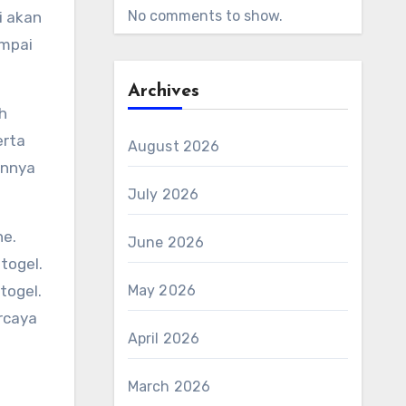
No comments to show.
i akan
ampai
Archives
h
erta
August 2026
annya
July 2026
ne.
June 2026
togel.
togel.
May 2026
rcaya
April 2026
March 2026