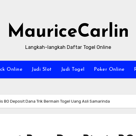
MauriceCarlin
Langkah-langkah Daftar Togel Online
ck Online
Judi Slot
Judi Togel
Poker Online
s BO Deposit Dana Trik Bermain Togel Uang Asli Samarinda