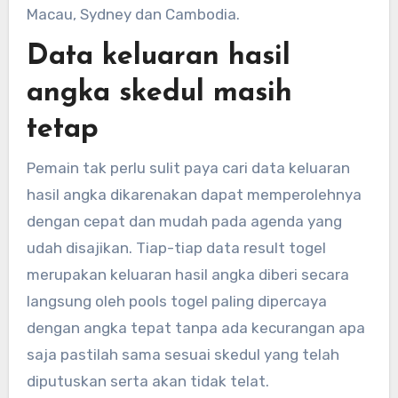
Macau, Sydney dan Cambodia.
Data keluaran hasil
angka skedul masih
tetap
Pemain tak perlu sulit paya cari data keluaran
hasil angka dikarenakan dapat memperolehnya
dengan cepat dan mudah pada agenda yang
udah disajikan. Tiap-tiap data result togel
merupakan keluaran hasil angka diberi secara
langsung oleh pools togel paling dipercaya
dengan angka tepat tanpa ada kecurangan apa
saja pastilah sama sesuai skedul yang telah
diputuskan serta akan tidak telat.