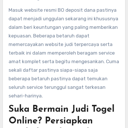
Masuk website resmi BO deposit dana pastinya
dapat menjadi unggulan sekarang ini khususnya
dalam beri keuntungan yang paling memberikan
kepuasan. Beberapa betaruh dapat
memercayakan website judi terpercaya serta
terbaik ini dalam memperoleh beragam service
amat komplet serta begitu mengesankan. Cuma
sekali daftar pastinya siapa-siapa saja
beberapa betaruh pastinya dapat temukan
seluruh service terunggul sangat terkesan
sehari-harinya.
Suka Bermain Judi Togel
Online? Persiapkan