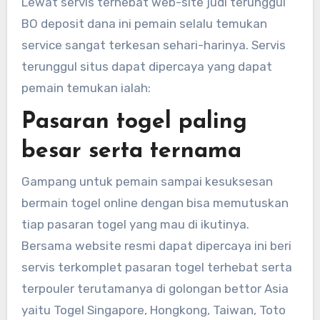
Lewat servis terhebat web-site judi terunggul
BO deposit dana ini pemain selalu temukan
service sangat terkesan sehari-harinya. Servis
terunggul situs dapat dipercaya yang dapat
pemain temukan ialah:
Pasaran togel paling
besar serta ternama
Gampang untuk pemain sampai kesuksesan
bermain togel online dengan bisa memutuskan
tiap pasaran togel yang mau di ikutinya.
Bersama website resmi dapat dipercaya ini beri
servis terkomplet pasaran togel terhebat serta
terpouler terutamanya di golongan bettor Asia
yaitu Togel Singapore, Hongkong, Taiwan, Toto