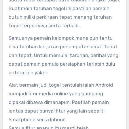
Buat main taruhan togel ini pastilah pemain
butuh miliki perkiraan tepat menang taruhan
togel terpercaya serta terbaik.
Semuanya pemain kelompok mana pun tentu
bisa taruhan kerjakan penempatan amat tepat
dan tepat. Untuk memulai taruhan, perihal yang
dapat pemain pemula persiapkan terlebih dulu
antara lain yakni:
Alat bermain judi togel tentulah ialah Android
menjadi fitur media online yang gampang
dipakai dibawa dimanapun. Pastilah pemain
lantas dapat punyai fitur yang lain seperti
Smatphone serta Iphone.
Semua fitur apapun itu mesti telah