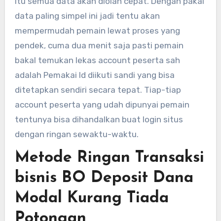
itu semua data akan diolah cepat. Dengan pakai
data paling simpel ini jadi tentu akan
mempermudah pemain lewat proses yang
pendek, cuma dua menit saja pasti pemain
bakal temukan lekas account peserta sah
adalah Pemakai Id diikuti sandi yang bisa
ditetapkan sendiri secara tepat. Tiap-tiap
account peserta yang udah dipunyai pemain
tentunya bisa dihandalkan buat login situs
dengan ringan sewaktu-waktu.
Metode Ringan Transaksi
bisnis BO Deposit Dana
Modal Kurang Tiada
Potongan