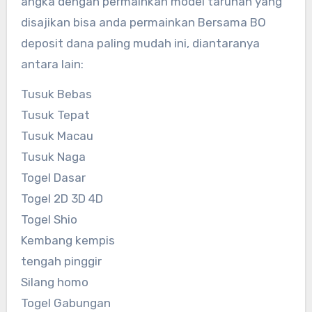
angka dengan permainkan model taruhan yang
disajikan bisa anda permainkan Bersama BO
deposit dana paling mudah ini, diantaranya
antara lain:
Tusuk Bebas
Tusuk Tepat
Tusuk Macau
Tusuk Naga
Togel Dasar
Togel 2D 3D 4D
Togel Shio
Kembang kempis
tengah pinggir
Silang homo
Togel Gabungan