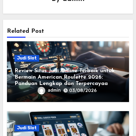
Related Post
Judi Slot
Review Situs Judi Online Terbaik untuk
Bermain American Roulette 2026:
Panduan Lengkap dan Terpercayaa
admin
03/08/2026
Judi Slot