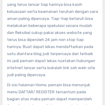
yang terus lancar tiap harinya bisa kasih
keluasaan serta keamanan taruhan dengan cara
aman paling dipercaya. Tiap-tiap betaruh bisa
melakukan beberapa spekulasi secara mudah
dan fleksibel cukup pakai akses website yang
terus bisa diperoleh 24 jam non stop tiap
harinya. Buat dapat lekas mendaftarkan pada
satu diantara blog judi terpercaya dan terbaik
ini jadi pemain dapat lekas nyatakan hubungan
intetnet lancar serta bukalah link sah web-site
judi paling dipercaya.
Di sisi halaman Home, pemain bisa menunjuk
menu DAFTAR/ REGISTER tercantum pada
bagian atas maka pemain dapat memperoleh