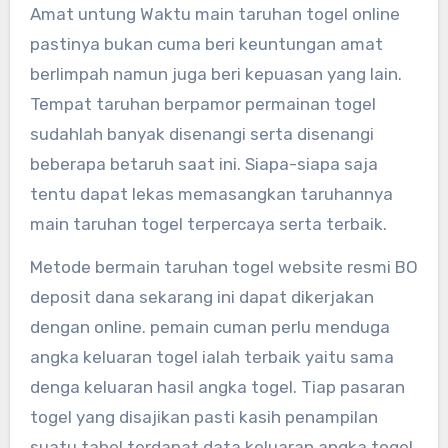
Amat untung Waktu main taruhan togel online
pastinya bukan cuma beri keuntungan amat
berlimpah namun juga beri kepuasan yang lain.
Tempat taruhan berpamor permainan togel
sudahlah banyak disenangi serta disenangi
beberapa betaruh saat ini. Siapa-siapa saja
tentu dapat lekas memasangkan taruhannya
main taruhan togel terpercaya serta terbaik.
Metode bermain taruhan togel website resmi BO
deposit dana sekarang ini dapat dikerjakan
dengan online. pemain cuman perlu menduga
angka keluaran togel ialah terbaik yaitu sama
denga keluaran hasil angka togel. Tiap pasaran
togel yang disajikan pasti kasih penampilan
suatu tabel terdapat data keluaran angka togel.