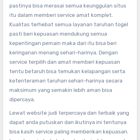
pastinya bisa merasai semua keunggulan situs
itu dalam memberi service amat komplet.
Kualitas terhebat semua layanan taruhan togel
pasti beri kepuasan mendukung semua
kepentingan pemain maka dari itu bisa beri
keringanan menang sehari-harinya. Dengan
service terpilih dan amat memberi kepuasan
tentu betaruh bisa temukan kelapangan serta
ketenteraman taruhan sehari-harinya secara
maksimum yang semakin lebih aman bisa
dipercaya.
Lewat website judi terpercaya dan terbaik yang
dapat anda putuskan dan ikutinya ini tentunya
bisa kasih service paling memberikan kepuasan.