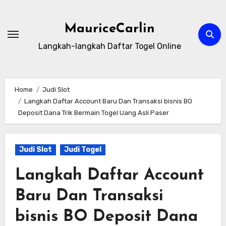
Skip
to
MauriceCarlin
content
Langkah-langkah Daftar Togel Online
Home
Judi Slot
Langkah Daftar Account Baru Dan Transaksi bisnis BO
Deposit Dana Trik Bermain Togel Uang Asli Paser
Judi Slot
Judi Togel
Langkah Daftar Account
Baru Dan Transaksi
bisnis BO Deposit Dana