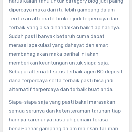
harus kalian tahu untuk category blog judi paling
dipercaya maka dari itu lebih gampang dalam
tentukan alternatif broker judi terpercaya dan
terbaik yang bisa dihandalkan baik tiap harinya.
Sudah pasti banyak betaruh cuma dapat
merasai spekulasi yang dahsyat dan amat
membahagiakan maka perihal ini akan
memberikan keuntungan untuk siapa saja.
Sebagai alternatif situs terbaik agen BO deposit
dana terpercaya serta terbaik pasti bisa jadi
alternatif terpercaya dan terbaik buat anda.
Siapa-siapa saja yang pasti bakal merasakan
semua serunya dan ketenteraman taruhan tiap
harinya karenanya pastilah pemain terasa
benar-benar gampang dalam mainkan taruhan