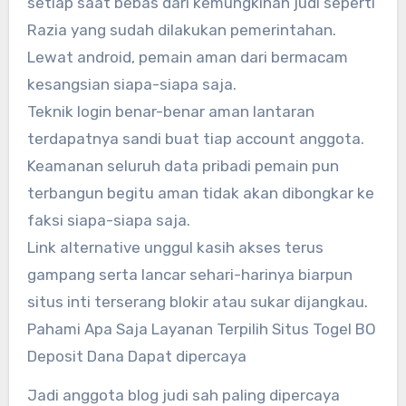
setiap saat bebas dari kemungkinan judi seperti
Razia yang sudah dilakukan pemerintahan.
Lewat android, pemain aman dari bermacam
kesangsian siapa-siapa saja.
Teknik login benar-benar aman lantaran
terdapatnya sandi buat tiap account anggota.
Keamanan seluruh data pribadi pemain pun
terbangun begitu aman tidak akan dibongkar ke
faksi siapa-siapa saja.
Link alternative unggul kasih akses terus
gampang serta lancar sehari-harinya biarpun
situs inti terserang blokir atau sukar dijangkau.
Pahami Apa Saja Layanan Terpilih Situs Togel BO
Deposit Dana Dapat dipercaya
Jadi anggota blog judi sah paling dipercaya