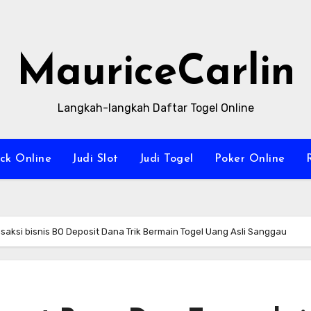
MauriceCarlin
Langkah-langkah Daftar Togel Online
ck Online
Judi Slot
Judi Togel
Poker Online
aksi bisnis BO Deposit Dana Trik Bermain Togel Uang Asli Sanggau