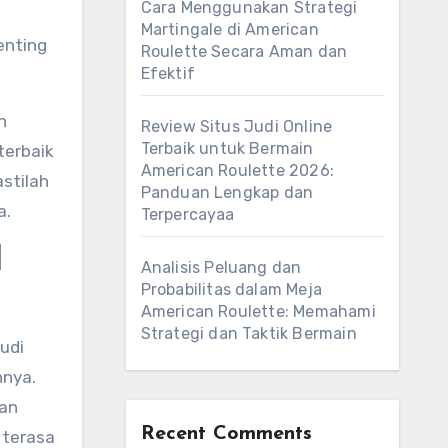
Cara Menggunakan Strategi
Martingale di American
enting
Roulette Secara Aman dan
Efektif
h
Review Situs Judi Online
Terbaik untuk Bermain
terbaik
American Roulette 2026:
stilah
Panduan Lengkap dan
a.
Terpercayaa
l
Analisis Peluang dan
Probabilitas dalam Meja
American Roulette: Memahami
Strategi dan Taktik Bermain
udi
nnya.
kan
Recent Comments
 terasa