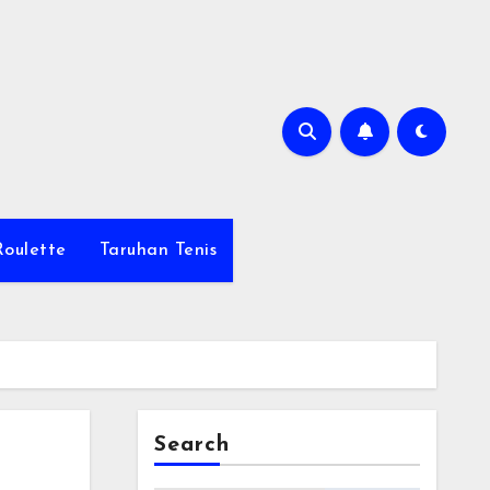
Roulette
Taruhan Tenis
Search