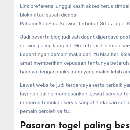
Link preferensi unggul kasih akses terus simpel
blokir atau susah dicapai.
Pahami Apa Saja Service Terhebat Situs Togel 
Jadi peserta blog judi sah dapat dipercaya pas
service paling komplet. Mutu terpilih semua s
kepentingan pemain maka dari itu bisa beri ke
amat memberikan kepuasan tentunya betaruh b
harinya dengan maksimum yang makin lebih ama
Lewat website judi terpercaya serta terbaik yan
layanan paling mengesankan. Lewat service ter
menerus temukan servis sangat terkesan sehari-
pemain peroleh yaitu:
Pasaran togel paling be