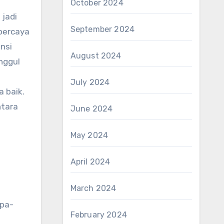
October 2024
jadi
September 2024
percaya
ensi
August 2024
nggul
July 2024
 baik.
ntara
June 2024
May 2024
April 2024
March 2024
apa-
February 2024