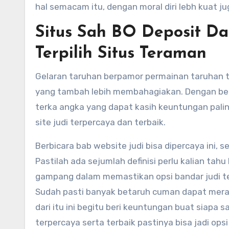
hal semacam itu, dengan moral diri lebh kuat 
Situs Sah BO Deposit Da
Terpilih Situs Teraman
Gelaran taruhan berpamor permainan taruhan to
yang tambah lebih membahagiakan. Dengan berm
terka angka yang dapat kasih keuntungan pal
site judi terpercaya dan terbaik.
Berbicara bab website judi bisa dipercaya ini
Pastilah ada sejumlah definisi perlu kalian tahu
gampang dalam memastikan opsi bandar judi ter
Sudah pasti banyak betaruh cuman dapat mera
dari itu ini begitu beri keuntungan buat siapa 
terpercaya serta terbaik pastinya bisa jadi ops