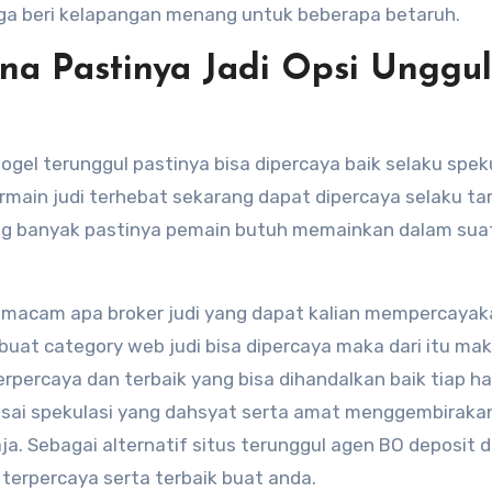
juga beri kelapangan menang untuk beberapa betaruh.
na Pastinya Jadi Opsi Unggu
gel terunggul pastinya bisa dipercaya baik selaku spek
ain judi terhebat sekarang dapat dipercaya selaku ta
ing banyak pastinya pemain butuh memainkan dalam su
, semacam apa broker judi yang dapat kalian mempercaya
 buat category web judi bisa dipercaya maka dari itu mak
percaya dan terbaik yang bisa dihandalkan baik tiap ha
sai spekulasi yang dahsyat serta amat menggembirak
saja. Sebagai alternatif situs terunggul agen BO deposit 
i terpercaya serta terbaik buat anda.