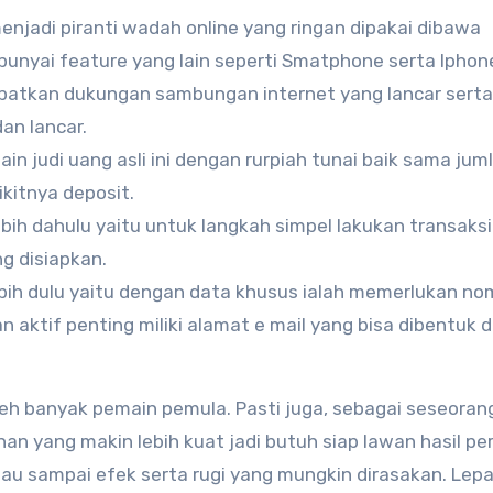
menjadi piranti wadah online yang ringan dipakai dibawa
unyai feature yang lain seperti Smatphone serta Iphon
patkan dukungan sambungan internet yang lancar serta
dan lancar.
 judi uang asli ini dengan rurpiah tunai baik sama jum
ikitnya deposit.
bih dahulu yaitu untuk langkah simpel lakukan transaksi
g disiapkan.
bih dulu yaitu dengan data khusus ialah memerlukan no
aktif penting miliki alamat e mail yang bisa dibentuk d
oleh banyak pemain pemula. Pasti juga, sebagai seseoran
han yang makin lebih kuat jadi butuh siap lawan hasil p
au sampai efek serta rugi yang mungkin dirasakan. Lepa