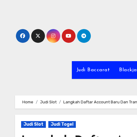
Skip
to
content
Judi Baccarat
Blackja
Home
Judi Slot
Langkah Daftar Account Baru Dan Trans
Judi Slot
Judi Togel