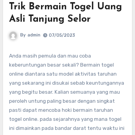
Trik Bermain Togel Uang
Asli Tanjung Selor
By
admin
07/05/2023
Anda masih pemula dan mau coba
keberuntungan besar sekali? Bermain togel
online diantara satu model aktivitas taruhan
yang sekarang ini disukai sebab keuntungannya
yang begitu besar. Kalian semuanya yang mau
peroleh untung paling besar dengan singkat
pasti dapat mencoba hoki bermain taruhan
togel online. pada sejarahnya yang mana togel
ini dimainkan pada bandar darat tentu waktu ini