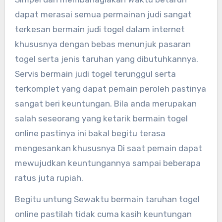
dapat merasai semua permainan judi sangat
terkesan bermain judi togel dalam internet
khususnya dengan bebas menunjuk pasaran
togel serta jenis taruhan yang dibutuhkannya.
Servis bermain judi togel terunggul serta
terkomplet yang dapat pemain peroleh pastinya
sangat beri keuntungan. Bila anda merupakan
salah seseorang yang ketarik bermain togel
online pastinya ini bakal begitu terasa
mengesankan khususnya Di saat pemain dapat
mewujudkan keuntungannya sampai beberapa
ratus juta rupiah.
Begitu untung Sewaktu bermain taruhan togel
online pastilah tidak cuma kasih keuntungan