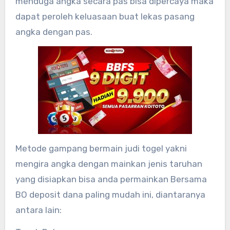
menduga angka secara pas bisa dipercaya maka
dapat peroleh keluasaan buat lekas pasang
angka dengan pas.
Metode gampang bermain judi togel yakni
mengira angka dengan mainkan jenis taruhan
yang disiapkan bisa anda permainkan Bersama
BO deposit dana paling mudah ini, diantaranya
antara lain: