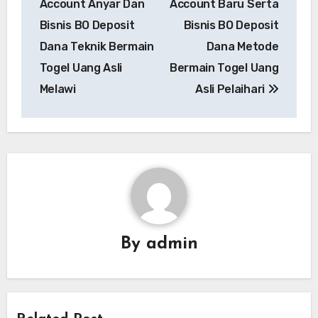
Account Anyar Dan
Account Baru Serta
Bisnis BO Deposit
Bisnis BO Deposit
Dana Teknik Bermain
Dana Metode
Togel Uang Asli
Bermain Togel Uang
Melawi
Asli Pelaihari
By
admin