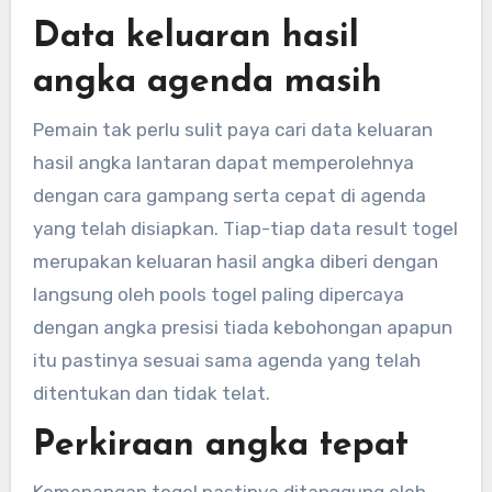
Data keluaran hasil
angka agenda masih
Pemain tak perlu sulit paya cari data keluaran
hasil angka lantaran dapat memperolehnya
dengan cara gampang serta cepat di agenda
yang telah disiapkan. Tiap-tiap data result togel
merupakan keluaran hasil angka diberi dengan
langsung oleh pools togel paling dipercaya
dengan angka presisi tiada kebohongan apapun
itu pastinya sesuai sama agenda yang telah
ditentukan dan tidak telat.
Perkiraan angka tepat