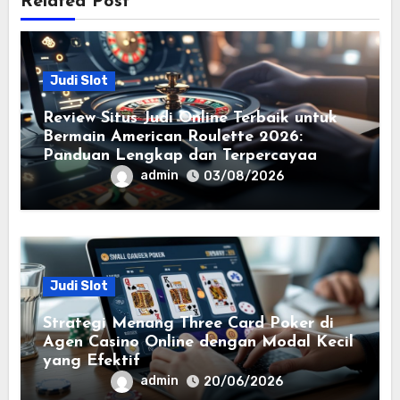
Related Post
Judi Slot
Review Situs Judi Online Terbaik untuk
Bermain American Roulette 2026:
Panduan Lengkap dan Terpercayaa
admin
03/08/2026
Judi Slot
Strategi Menang Three Card Poker di
Agen Casino Online dengan Modal Kecil
yang Efektif
admin
20/06/2026