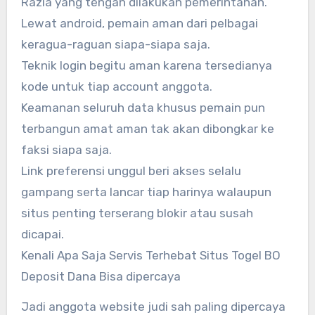
Razia yang tengah dilakukan pemerintahan.
Lewat android, pemain aman dari pelbagai
keragua-raguan siapa-siapa saja.
Teknik login begitu aman karena tersedianya
kode untuk tiap account anggota.
Keamanan seluruh data khusus pemain pun
terbangun amat aman tak akan dibongkar ke
faksi siapa saja.
Link preferensi unggul beri akses selalu
gampang serta lancar tiap harinya walaupun
situs penting terserang blokir atau susah
dicapai.
Kenali Apa Saja Servis Terhebat Situs Togel BO
Deposit Dana Bisa dipercaya
Jadi anggota website judi sah paling dipercaya