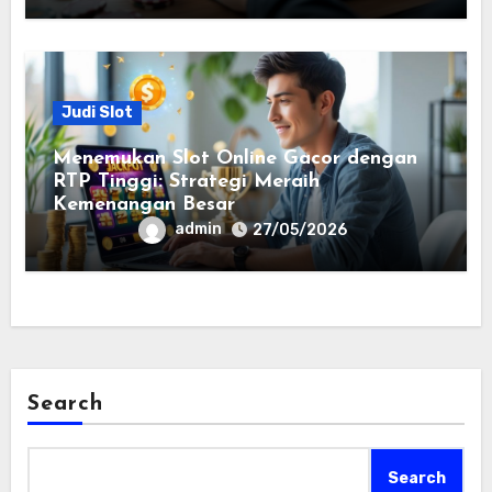
Judi Slot
Menemukan Slot Online Gacor dengan
RTP Tinggi: Strategi Meraih
Kemenangan Besar
admin
27/05/2026
Search
Search