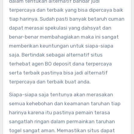
dalam tentukan alternatif bandar judi
terpercaya dan terbaik yang bisa dipercaya baik
tiap harinya. Sudah pasti banyak betaruh cuman
dapat merasai spekulasi yang dahsyat dan
benar-benar membahagiakan maka ini sangat
memberikan keuntungan untuk siapa-siapa
saja. Bertindak sebagai alternatif situs
terhebat agen BO deposit dana terpercaya
serta terbaik pastinya bisa jadi alternatif
terpercaya dan terbaik buat anda.
Siapa-siapa saja tentunya akan merasakan
semua kehebohan dan keamanan taruhan tiap
harinya karena itu pastinya pemain terasa
sangatlah ringan dalam permainkan taruhan
togel sangat aman. Memastikan situs dapat