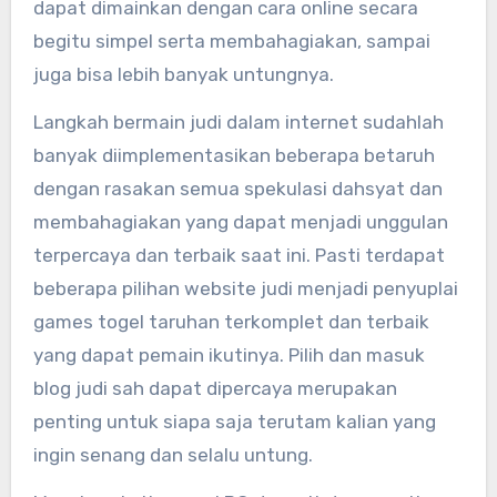
dapat dimainkan dengan cara online secara
begitu simpel serta membahagiakan, sampai
juga bisa lebih banyak untungnya.
Langkah bermain judi dalam internet sudahlah
banyak diimplementasikan beberapa betaruh
dengan rasakan semua spekulasi dahsyat dan
membahagiakan yang dapat menjadi unggulan
terpercaya dan terbaik saat ini. Pasti terdapat
beberapa pilihan website judi menjadi penyuplai
games togel taruhan terkomplet dan terbaik
yang dapat pemain ikutinya. Pilih dan masuk
blog judi sah dapat dipercaya merupakan
penting untuk siapa saja terutam kalian yang
ingin senang dan selalu untung.