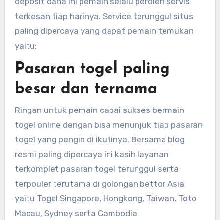
deposit dana ini pemain selalu peroleh servis
terkesan tiap harinya. Service terunggul situs
paling dipercaya yang dapat pemain temukan
yaitu:
Pasaran togel paling
besar dan ternama
Ringan untuk pemain capai sukses bermain
togel online dengan bisa menunjuk tiap pasaran
togel yang pengin di ikutinya. Bersama blog
resmi paling dipercaya ini kasih layanan
terkomplet pasaran togel terunggul serta
terpouler terutama di golongan bettor Asia
yaitu Togel Singapore, Hongkong, Taiwan, Toto
Macau, Sydney serta Cambodia.