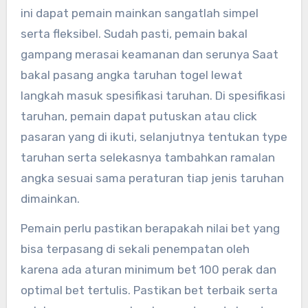
ini dapat pemain mainkan sangatlah simpel
serta fleksibel. Sudah pasti, pemain bakal
gampang merasai keamanan dan serunya Saat
bakal pasang angka taruhan togel lewat
langkah masuk spesifikasi taruhan. Di spesifikasi
taruhan, pemain dapat putuskan atau click
pasaran yang di ikuti, selanjutnya tentukan type
taruhan serta selekasnya tambahkan ramalan
angka sesuai sama peraturan tiap jenis taruhan
dimainkan.
Pemain perlu pastikan berapakah nilai bet yang
bisa terpasang di sekali penempatan oleh
karena ada aturan minimum bet 100 perak dan
optimal bet tertulis. Pastikan bet terbaik serta