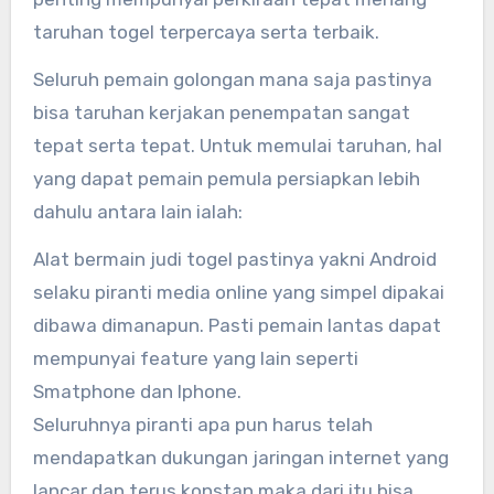
taruhan togel terpercaya serta terbaik.
Seluruh pemain golongan mana saja pastinya
bisa taruhan kerjakan penempatan sangat
tepat serta tepat. Untuk memulai taruhan, hal
yang dapat pemain pemula persiapkan lebih
dahulu antara lain ialah:
Alat bermain judi togel pastinya yakni Android
selaku piranti media online yang simpel dipakai
dibawa dimanapun. Pasti pemain lantas dapat
mempunyai feature yang lain seperti
Smatphone dan Iphone.
Seluruhnya piranti apa pun harus telah
mendapatkan dukungan jaringan internet yang
lancar dan terus konstan maka dari itu bisa