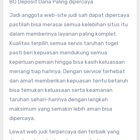
BO Deposit Dana Paling dipercaya
Jadi anggota web-site judi sah dapat dipercaya
pastilah bisa merasai semua kelebihan situs itu
dalam memberinya layanan paling komplet.
Kualitas terpilih semua servis taruhan togel
pasti beri kepuasan mendukung semua
keperluan pemain hingga bisa kasih keluasaan
menang tiap harinya. Dengan service terhebat
dan amat memberikan kepuasan tentu betaruh
bisa temukan keluasaan serta keamanan
taruhan sehari-harinya dengan langkah
maksimum yang semakin lebih aman bisa
dipercaya.
Lewat web judi terpercaya dan terbaik yang