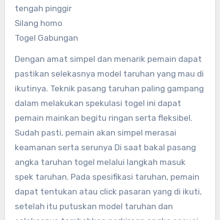
tengah pinggir
Silang homo
Togel Gabungan
Dengan amat simpel dan menarik pemain dapat
pastikan selekasnya model taruhan yang mau di
ikutinya. Teknik pasang taruhan paling gampang
dalam melakukan spekulasi togel ini dapat
pemain mainkan begitu ringan serta fleksibel.
Sudah pasti, pemain akan simpel merasai
keamanan serta serunya Di saat bakal pasang
angka taruhan togel melalui langkah masuk
spek taruhan. Pada spesifikasi taruhan, pemain
dapat tentukan atau click pasaran yang di ikuti,
setelah itu putuskan model taruhan dan