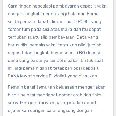
Cara ringan negosiasi pembayaran deposit yakni
dnegan langkah mendatangi halaman Home
serta pemain dapat click menu DEPOSIT yang
tercantum pada sisi atas maka dari itu dapat
temukan suatu slip pembayaran. Data yang
harus diisi pemain yakni tentukan nilai jumlah
deposit dan langkah bayar seperti BO deposit
dana yang pastinya simpel dipakai. Untuk soal
ini, jadi pemain dapat tetapkan opsi deposit
DANA lewat service E-Wallet yang disajikan.
Pemain bakal temukan keluasaan mengerjakan
bisnis selesai mendapat nomor arah dari faksi
situs. Metode transfer paling mudah dapat
dijalankan dengan cara langsung dengan