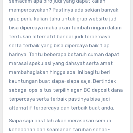
semacam apa biro judi yang dapat kalian
mempercayakan? Pastinya ada sekian banyak
grup perlu kalian tahu untuk grup website judi
bisa dipercaya maka akan tambah ringan dalam
tentukan alternatif bandar judi terpercaya
serta terbaik yang bisa dipercaya baik tiap
harinya. Tentu beberapa betaruh cuman dapat
merasai spekulasi yang dahsyat serta amat
membahagiakan hingga soal ini begitu beri
keuntungan buat siapa-siapa saja. Bertindak
sebagai opsi situs terpilih agen BO deposit dana
terpercaya serta terbaik pastinya bisa jadi
alternatif terpercaya dan terbaik buat anda.
Siapa saja pastilah akan merasakan semua
kehebohan dan keamanan taruhan sehari-