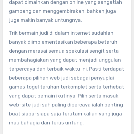
dapat dimainkan dengan online yang sangatlah
gampang dan menggembirakan, bahkan juga
juga makin banyak untungnya.
Trik bermain judi di dalam internet sudahlah
banyak diimplementasikan beberapa betaruh
dengan merasai semua spekulasi sengit serta
membahagiakan yang dapat menjadi unggulan
terpercaya dan terbaik waktu ini. Pasti terdapat
beberapa pilihan web judi sebagai penyuplai
games togel taruhan terkomplet serta terhebat
yang dapat pemain ikutinya. Pilih serta masuk
web-site judi sah paling dipercaya ialah penting
buat siapa-siapa saja terutam kalian yang juga
mau bahagia dan terus untung.