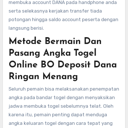
membuka account DANA pada handphone anda
serta selekasnya kerjakan transfer tiada
potongan hingga saldo account peserta dengan
langsung berisi.
Metode Bermain Dan
Pasang Angka Togel
Online BO Deposit Dana
Ringan Menang
Seluruh pemain bisa melaksanakan penempatan
angka pada bandar togel dengan menyaksikan
jadwa membuka togel sebelumnya telat. Oleh
karena itu, pemain penting dapat menduga
angka keluaran togel dengan cara tepat yang