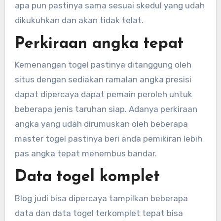
apa pun pastinya sama sesuai skedul yang udah
dikukuhkan dan akan tidak telat.
Perkiraan angka tepat
Kemenangan togel pastinya ditanggung oleh
situs dengan sediakan ramalan angka presisi
dapat dipercaya dapat pemain peroleh untuk
beberapa jenis taruhan siap. Adanya perkiraan
angka yang udah dirumuskan oleh beberapa
master togel pastinya beri anda pemikiran lebih
pas angka tepat menembus bandar.
Data togel komplet
Blog judi bisa dipercaya tampilkan beberapa
data dan data togel terkomplet tepat bisa