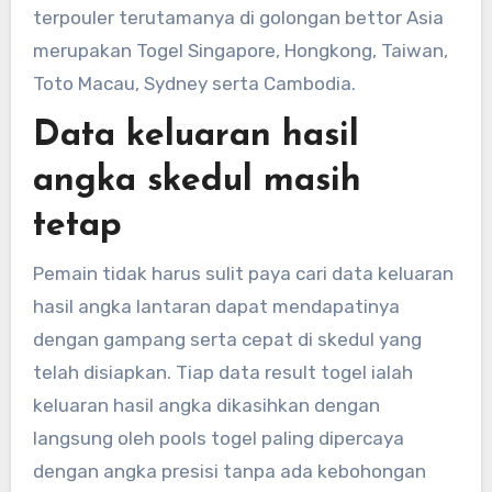
terpouler terutamanya di golongan bettor Asia
merupakan Togel Singapore, Hongkong, Taiwan,
Toto Macau, Sydney serta Cambodia.
Data keluaran hasil
angka skedul masih
tetap
Pemain tidak harus sulit paya cari data keluaran
hasil angka lantaran dapat mendapatinya
dengan gampang serta cepat di skedul yang
telah disiapkan. Tiap data result togel ialah
keluaran hasil angka dikasihkan dengan
langsung oleh pools togel paling dipercaya
dengan angka presisi tanpa ada kebohongan