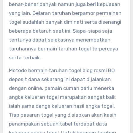
benar-benar banyak namun juga beri kepuasan
yang lain. Gelaran taruhan berpamor permainan
togel sudahlah banyak diminati serta disenangi
beberapa betaruh saat ini. Siapa-siapa saja
tentunya dapat selekasnya menempatkan
taruhannya bermain taruhan togel terpercaya
serta terbaik.
Metode bermain taruhan togel blog resmi BO
deposit dana sekarang ini dapat dijalankan
dengan online. pemain cuman perlu menerka
angka keluaran togel merupakan sangat baik
ialah sama denga keluaran hasil angka togel.
Tiap pasaran togel yang disiapkan akan kasih
penampakan sebuah tabel terdapat data
keluaran angka togel. Untuk bermain taruhan