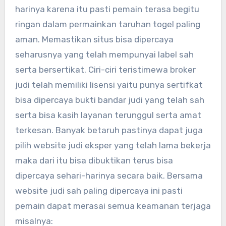
harinya karena itu pasti pemain terasa begitu
ringan dalam permainkan taruhan togel paling
aman. Memastikan situs bisa dipercaya
seharusnya yang telah mempunyai label sah
serta bersertikat. Ciri-ciri teristimewa broker
judi telah memiliki lisensi yaitu punya sertifkat
bisa dipercaya bukti bandar judi yang telah sah
serta bisa kasih layanan terunggul serta amat
terkesan. Banyak betaruh pastinya dapat juga
pilih website judi eksper yang telah lama bekerja
maka dari itu bisa dibuktikan terus bisa
dipercaya sehari-harinya secara baik. Bersama
website judi sah paling dipercaya ini pasti
pemain dapat merasai semua keamanan terjaga
misalnya: