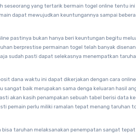
 seseorang yang tertarik bermain togel online tentu ini
pemain dapat mewujudkan keuntungannya sampai beber
nline pastinya bukan hanya beri keuntungan begitu melu
ruhan berprestise permainan togel telah banyak disenan
 saja sudah pasti dapat selekasnya menempatkan taruh
sit dana waktu ini dapat dikerjakan dengan cara online
tu sangat baik merupakan sama denga keluaran hasil an
pasti akan kasih penampakan sebuah tabel berisi data ke
asti pemain perlu miliki ramalan tepat menang taruhan t
 bisa taruhan melaksanakan penempatan sangat tepat