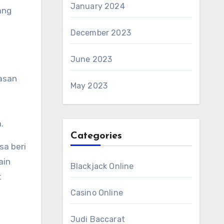
January 2024
ang
December 2023
June 2023
uasan
May 2023
.
Categories
sa beri
ain
Blackjack Online
t
Casino Online
Judi Baccarat