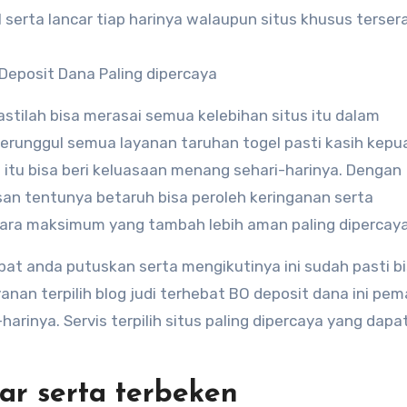
l serta lancar tiap harinya walaupun situs khusus terser
 Deposit Dana Paling dipercaya
astilah bisa merasai semua kelebihan situs itu dalam
terunggul semua layanan taruhan togel pasti kasih kep
tu bisa beri keluasaan menang sehari-harinya. Dengan
san tentunya betaruh bisa peroleh keringanan serta
cara maksimum yang tambah lebih aman paling dipercaya
at anda putuskan serta mengikutinya ini sudah pasti bi
nan terpilih blog judi terhebat BO deposit dana ini pem
arinya. Servis terpilih situs paling dipercaya yang dapa
ar serta terbeken