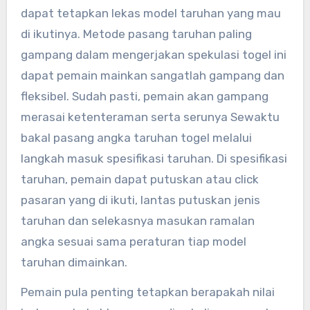
dapat tetapkan lekas model taruhan yang mau
di ikutinya. Metode pasang taruhan paling
gampang dalam mengerjakan spekulasi togel ini
dapat pemain mainkan sangatlah gampang dan
fleksibel. Sudah pasti, pemain akan gampang
merasai ketenteraman serta serunya Sewaktu
bakal pasang angka taruhan togel melalui
langkah masuk spesifikasi taruhan. Di spesifikasi
taruhan, pemain dapat putuskan atau click
pasaran yang di ikuti, lantas putuskan jenis
taruhan dan selekasnya masukan ramalan
angka sesuai sama peraturan tiap model
taruhan dimainkan.
Pemain pula penting tetapkan berapakah nilai