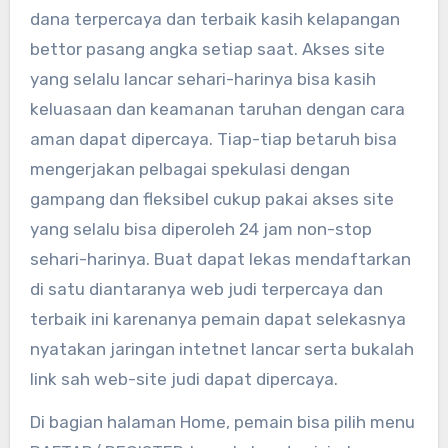
dana terpercaya dan terbaik kasih kelapangan
bettor pasang angka setiap saat. Akses site
yang selalu lancar sehari-harinya bisa kasih
keluasaan dan keamanan taruhan dengan cara
aman dapat dipercaya. Tiap-tiap betaruh bisa
mengerjakan pelbagai spekulasi dengan
gampang dan fleksibel cukup pakai akses site
yang selalu bisa diperoleh 24 jam non-stop
sehari-harinya. Buat dapat lekas mendaftarkan
di satu diantaranya web judi terpercaya dan
terbaik ini karenanya pemain dapat selekasnya
nyatakan jaringan intetnet lancar serta bukalah
link sah web-site judi dapat dipercaya.
Di bagian halaman Home, pemain bisa pilih menu