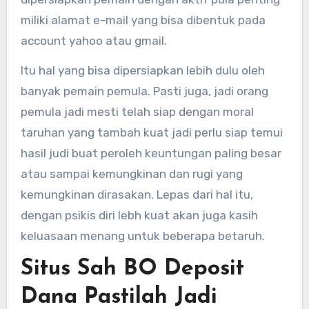
miliki alamat e-mail yang bisa dibentuk pada
account yahoo atau gmail.
Itu hal yang bisa dipersiapkan lebih dulu oleh
banyak pemain pemula. Pasti juga, jadi orang
pemula jadi mesti telah siap dengan moral
taruhan yang tambah kuat jadi perlu siap temui
hasil judi buat peroleh keuntungan paling besar
atau sampai kemungkinan dan rugi yang
kemungkinan dirasakan. Lepas dari hal itu,
dengan psikis diri lebh kuat akan juga kasih
keluasaan menang untuk beberapa betaruh.
Situs Sah BO Deposit
Dana Pastilah Jadi