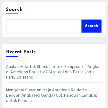
Search
Search
Recent Posts
Apakah Ada Trik Khusus untuk Memprediksi Angka
di American Roulette? Strategi dan Fakta yang
Perlu Diketahui
Mengenal Susunan Meja American Roulette
Dengan Angka Nol Ganda (00): Panduan Lengkap
untuk Pemain