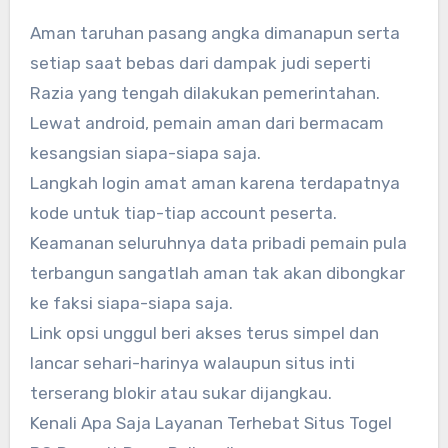
Aman taruhan pasang angka dimanapun serta
setiap saat bebas dari dampak judi seperti
Razia yang tengah dilakukan pemerintahan.
Lewat android, pemain aman dari bermacam
kesangsian siapa-siapa saja.
Langkah login amat aman karena terdapatnya
kode untuk tiap-tiap account peserta.
Keamanan seluruhnya data pribadi pemain pula
terbangun sangatlah aman tak akan dibongkar
ke faksi siapa-siapa saja.
Link opsi unggul beri akses terus simpel dan
lancar sehari-harinya walaupun situs inti
terserang blokir atau sukar dijangkau.
Kenali Apa Saja Layanan Terhebat Situs Togel