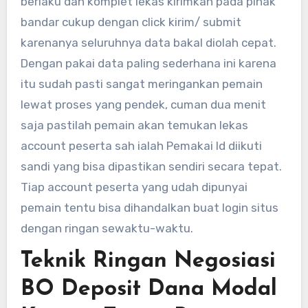
berlaku dan komplet lekas kirimkan pada pihak
bandar cukup dengan click kirim/ submit
karenanya seluruhnya data bakal diolah cepat.
Dengan pakai data paling sederhana ini karena
itu sudah pasti sangat meringankan pemain
lewat proses yang pendek, cuman dua menit
saja pastilah pemain akan temukan lekas
account peserta sah ialah Pemakai Id diikuti
sandi yang bisa dipastikan sendiri secara tepat.
Tiap account peserta yang udah dipunyai
pemain tentu bisa dihandalkan buat login situs
dengan ringan sewaktu-waktu.
Teknik Ringan Negosiasi
BO Deposit Dana Modal