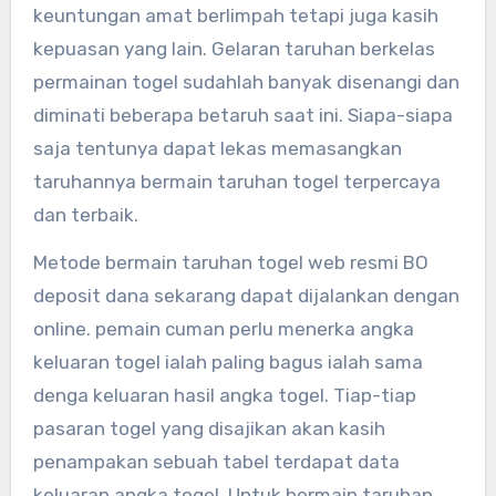
keuntungan amat berlimpah tetapi juga kasih
kepuasan yang lain. Gelaran taruhan berkelas
permainan togel sudahlah banyak disenangi dan
diminati beberapa betaruh saat ini. Siapa-siapa
saja tentunya dapat lekas memasangkan
taruhannya bermain taruhan togel terpercaya
dan terbaik.
Metode bermain taruhan togel web resmi BO
deposit dana sekarang dapat dijalankan dengan
online. pemain cuman perlu menerka angka
keluaran togel ialah paling bagus ialah sama
denga keluaran hasil angka togel. Tiap-tiap
pasaran togel yang disajikan akan kasih
penampakan sebuah tabel terdapat data
keluaran angka togel. Untuk bermain taruhan