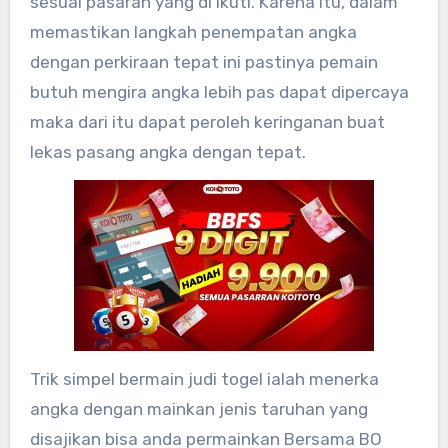
sesuai pasaran yang di ikuti. Karena itu, dalam
memastikan langkah penempatan angka
dengan perkiraan tepat ini pastinya pemain
butuh mengira angka lebih pas dapat dipercaya
maka dari itu dapat peroleh keringanan buat
lekas pasang angka dengan tepat.
Trik simpel bermain judi togel ialah menerka
angka dengan mainkan jenis taruhan yang
disajikan bisa anda permainkan Bersama BO