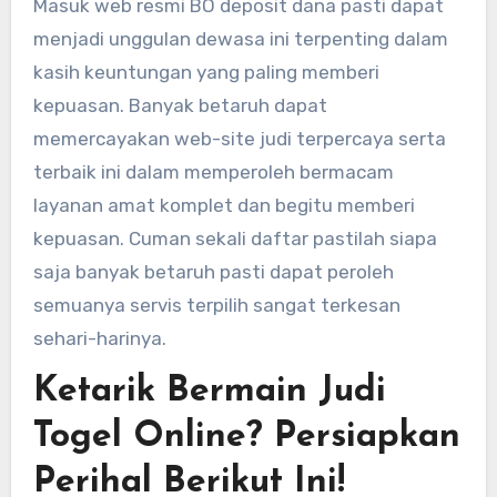
Masuk web resmi BO deposit dana pasti dapat
menjadi unggulan dewasa ini terpenting dalam
kasih keuntungan yang paling memberi
kepuasan. Banyak betaruh dapat
memercayakan web-site judi terpercaya serta
terbaik ini dalam memperoleh bermacam
layanan amat komplet dan begitu memberi
kepuasan. Cuman sekali daftar pastilah siapa
saja banyak betaruh pasti dapat peroleh
semuanya servis terpilih sangat terkesan
sehari-harinya.
Ketarik Bermain Judi
Togel Online? Persiapkan
Perihal Berikut Ini!