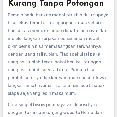
Kurang Tanpa Potongan
Pemain perlu berikan modal terlebih dulu supaya
bisa lekas temukan kelapangan akses sehari-
hari secara semakin aman dapat dipercaya. Jadi
melalui langkah kerjakan penanaman modal
bikin pemain bisa memasangkan taruhannya
dengan uang asli rupiah. Tiap spekulasi pakai
uang asli rupiah tentu bakal beri keuntungan
uang asli rupiah secara fakta. Pemain bisa
peroleh serunya dan kenyamanan spesifik lewat
langkah amat nyaman serta aman buat siapa-
siapa saja yang lebih maksimum.
Cara simpel bisnis pembayaran deposit yakni
dnegan teknik berkunjung website Home dan