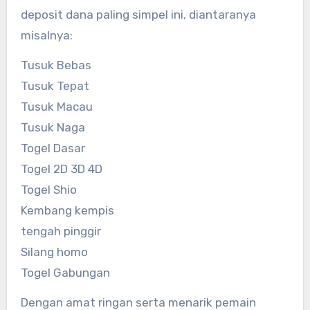
deposit dana paling simpel ini, diantaranya
misalnya:
Tusuk Bebas
Tusuk Tepat
Tusuk Macau
Tusuk Naga
Togel Dasar
Togel 2D 3D 4D
Togel Shio
Kembang kempis
tengah pinggir
Silang homo
Togel Gabungan
Dengan amat ringan serta menarik pemain