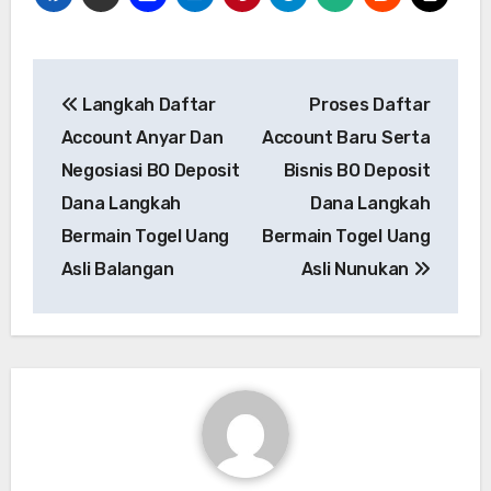
Post
Langkah Daftar
Proses Daftar
navigation
Account Anyar Dan
Account Baru Serta
Negosiasi BO Deposit
Bisnis BO Deposit
Dana Langkah
Dana Langkah
Bermain Togel Uang
Bermain Togel Uang
Asli Balangan
Asli Nunukan