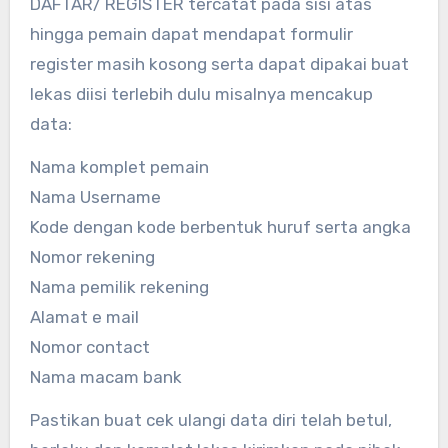
DAFTAR/ REGISTER tercatat pada sisi atas
hingga pemain dapat mendapat formulir
register masih kosong serta dapat dipakai buat
lekas diisi terlebih dulu misalnya mencakup
data:
Nama komplet pemain
Nama Username
Kode dengan kode berbentuk huruf serta angka
Nomor rekening
Nama pemilik rekening
Alamat e mail
Nomor contact
Nama macam bank
Pastikan buat cek ulangi data diri telah betul,