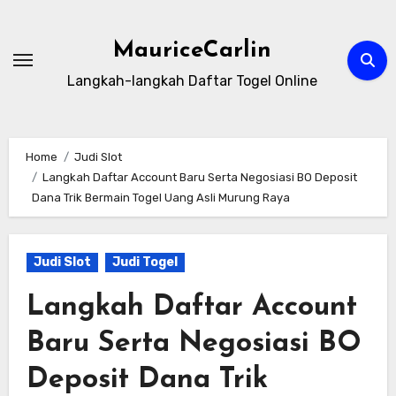
Skip
to
MauriceCarlin
content
Langkah-langkah Daftar Togel Online
Home
Judi Slot
Langkah Daftar Account Baru Serta Negosiasi BO Deposit
Dana Trik Bermain Togel Uang Asli Murung Raya
Judi Slot
Judi Togel
Langkah Daftar Account
Baru Serta Negosiasi BO
Deposit Dana Trik