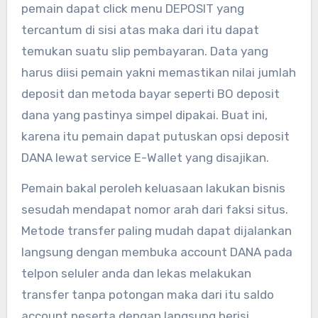
pemain dapat click menu DEPOSIT yang
tercantum di sisi atas maka dari itu dapat
temukan suatu slip pembayaran. Data yang
harus diisi pemain yakni memastikan nilai jumlah
deposit dan metoda bayar seperti BO deposit
dana yang pastinya simpel dipakai. Buat ini,
karena itu pemain dapat putuskan opsi deposit
DANA lewat service E-Wallet yang disajikan.
Pemain bakal peroleh keluasaan lakukan bisnis
sesudah mendapat nomor arah dari faksi situs.
Metode transfer paling mudah dapat dijalankan
langsung dengan membuka account DANA pada
telpon seluler anda dan lekas melakukan
transfer tanpa potongan maka dari itu saldo
account peserta dengan langsung berisi.