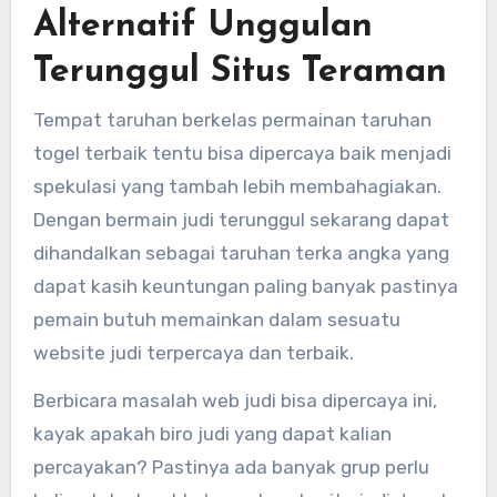
Alternatif Unggulan
Terunggul Situs Teraman
Tempat taruhan berkelas permainan taruhan
togel terbaik tentu bisa dipercaya baik menjadi
spekulasi yang tambah lebih membahagiakan.
Dengan bermain judi terunggul sekarang dapat
dihandalkan sebagai taruhan terka angka yang
dapat kasih keuntungan paling banyak pastinya
pemain butuh memainkan dalam sesuatu
website judi terpercaya dan terbaik.
Berbicara masalah web judi bisa dipercaya ini,
kayak apakah biro judi yang dapat kalian
percayakan? Pastinya ada banyak grup perlu