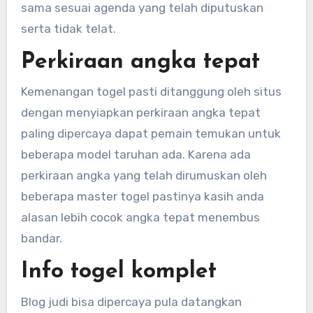
sama sesuai agenda yang telah diputuskan
serta tidak telat.
Perkiraan angka tepat
Kemenangan togel pasti ditanggung oleh situs
dengan menyiapkan perkiraan angka tepat
paling dipercaya dapat pemain temukan untuk
beberapa model taruhan ada. Karena ada
perkiraan angka yang telah dirumuskan oleh
beberapa master togel pastinya kasih anda
alasan lebih cocok angka tepat menembus
bandar.
Info togel komplet
Blog judi bisa dipercaya pula datangkan