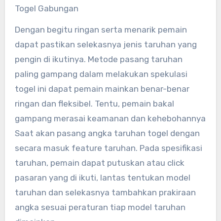
Togel Gabungan
Dengan begitu ringan serta menarik pemain
dapat pastikan selekasnya jenis taruhan yang
pengin di ikutinya. Metode pasang taruhan
paling gampang dalam melakukan spekulasi
togel ini dapat pemain mainkan benar-benar
ringan dan fleksibel. Tentu, pemain bakal
gampang merasai keamanan dan kehebohannya
Saat akan pasang angka taruhan togel dengan
secara masuk feature taruhan. Pada spesifikasi
taruhan, pemain dapat putuskan atau click
pasaran yang di ikuti, lantas tentukan model
taruhan dan selekasnya tambahkan prakiraan
angka sesuai peraturan tiap model taruhan