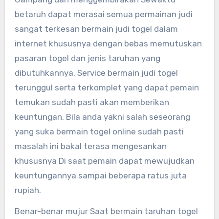
betaruh dapat merasai semua permainan judi
sangat terkesan bermain judi togel dalam
internet khususnya dengan bebas memutuskan
pasaran togel dan jenis taruhan yang
dibutuhkannya. Service bermain judi togel
terunggul serta terkomplet yang dapat pemain
temukan sudah pasti akan memberikan
keuntungan. Bila anda yakni salah seseorang
yang suka bermain togel online sudah pasti
masalah ini bakal terasa mengesankan
khususnya Di saat pemain dapat mewujudkan
keuntungannya sampai beberapa ratus juta
rupiah.
Benar-benar mujur Saat bermain taruhan togel