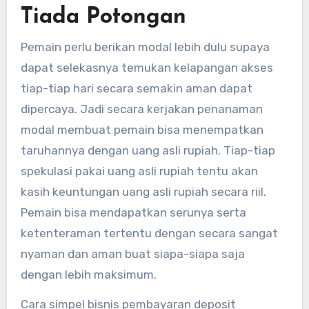
Tiada Potongan
Pemain perlu berikan modal lebih dulu supaya
dapat selekasnya temukan kelapangan akses
tiap-tiap hari secara semakin aman dapat
dipercaya. Jadi secara kerjakan penanaman
modal membuat pemain bisa menempatkan
taruhannya dengan uang asli rupiah. Tiap-tiap
spekulasi pakai uang asli rupiah tentu akan
kasih keuntungan uang asli rupiah secara riil.
Pemain bisa mendapatkan serunya serta
ketenteraman tertentu dengan secara sangat
nyaman dan aman buat siapa-siapa saja
dengan lebih maksimum.
Cara simpel bisnis pembayaran deposit