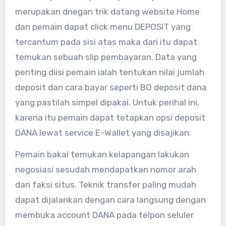
merupakan dnegan trik datang website Home
dan pemain dapat click menu DEPOSIT yang
tercantum pada sisi atas maka dari itu dapat
temukan sebuah slip pembayaran. Data yang
penting diisi pemain ialah tentukan nilai jumlah
deposit dan cara bayar seperti BO deposit dana
yang pastilah simpel dipakai. Untuk perihal ini,
karena itu pemain dapat tetapkan opsi deposit
DANA lewat service E-Wallet yang disajikan.
Pemain bakal temukan kelapangan lakukan
negosiasi sesudah mendapatkan nomor arah
dari faksi situs. Teknik transfer paling mudah
dapat dijalankan dengan cara langsung dengan
membuka account DANA pada telpon seluler