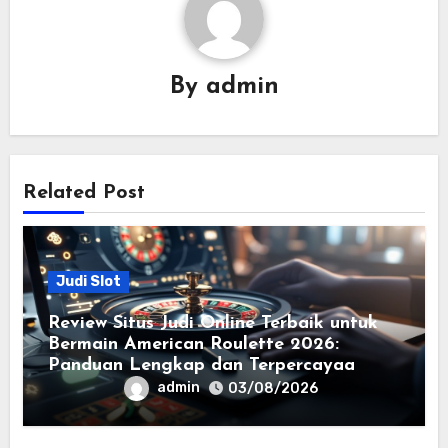
By
admin
Related Post
Judi Slot
Review Situs Judi Online Terbaik untuk
Bermain American Roulette 2026:
Panduan Lengkap dan Terpercayaa
admin
03/08/2026