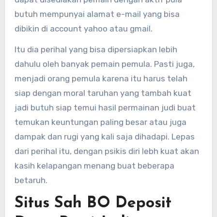
butuh mempunyai alamat e-mail yang bisa
dibikin di account yahoo atau gmail.
Itu dia perihal yang bisa dipersiapkan lebih
dahulu oleh banyak pemain pemula. Pasti juga,
menjadi orang pemula karena itu harus telah
siap dengan moral taruhan yang tambah kuat
jadi butuh siap temui hasil permainan judi buat
temukan keuntungan paling besar atau juga
dampak dan rugi yang kali saja dihadapi. Lepas
dari perihal itu, dengan psikis diri lebh kuat akan
kasih kelapangan menang buat beberapa
betaruh.
Situs Sah BO Deposit