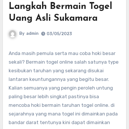
Langkah Bermain Togel
Uang Asli Sukamara
By
admin
03/05/2023
Anda masih pemula serta mau coba hoki besar
sekali? Bermain togel online salah satunya type
kesibukan taruhan yang sekarang disukai
lantaran keuntungannya yang begitu besar.
Kalian semuanya yang pengin peroleh untung
paling besar lebih singkat pastinya bisa
mencoba hoki bermain taruhan togel online. di
sejarahnya yang mana togel ini dimainkan pada
bandar darat tentunya kini dapat dimainkan