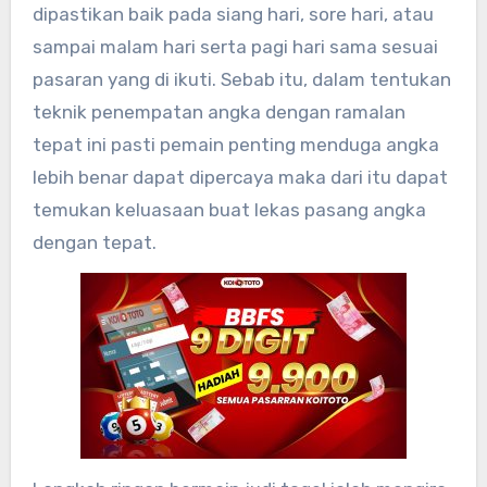
dipastikan baik pada siang hari, sore hari, atau
sampai malam hari serta pagi hari sama sesuai
pasaran yang di ikuti. Sebab itu, dalam tentukan
teknik penempatan angka dengan ramalan
tepat ini pasti pemain penting menduga angka
lebih benar dapat dipercaya maka dari itu dapat
temukan keluasaan buat lekas pasang angka
dengan tepat.