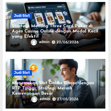
Judi Slot
Strategi Menang Three Card Poker di
Agen Casino Online dengan Modal Kecil
yang Efektif
admin
20/06/2026
Judi Slot
Menemukan Slot Online Gacor dengan
RTP Tinggi: Strategi Meraih
Kemenangan Besar
admin
27/05/2026