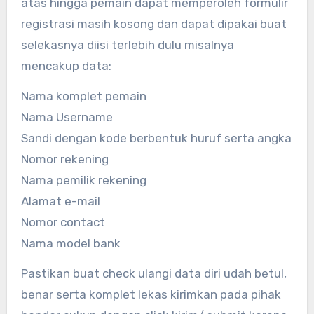
atas hingga pemain dapat memperoleh formulir
registrasi masih kosong dan dapat dipakai buat
selekasnya diisi terlebih dulu misalnya
mencakup data:
Nama komplet pemain
Nama Username
Sandi dengan kode berbentuk huruf serta angka
Nomor rekening
Nama pemilik rekening
Alamat e-mail
Nomor contact
Nama model bank
Pastikan buat check ulangi data diri udah betul,
benar serta komplet lekas kirimkan pada pihak