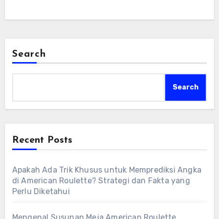
Search
Search
Recent Posts
Apakah Ada Trik Khusus untuk Memprediksi Angka
di American Roulette? Strategi dan Fakta yang
Perlu Diketahui
Mengenal Susunan Meja American Roulette