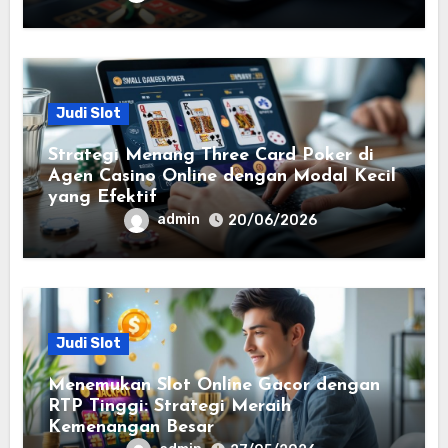
Judi Slot
Strategi Menang Three Card Poker di
Agen Casino Online dengan Modal Kecil
yang Efektif
admin
20/06/2026
Judi Slot
Menemukan Slot Online Gacor dengan
RTP Tinggi: Strategi Meraih
Kemenangan Besar