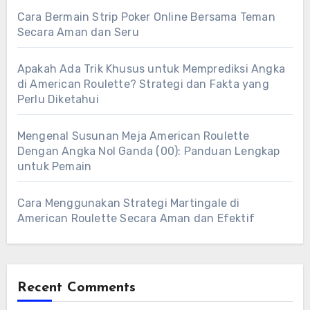
Cara Bermain Strip Poker Online Bersama Teman
Secara Aman dan Seru
Apakah Ada Trik Khusus untuk Memprediksi Angka
di American Roulette? Strategi dan Fakta yang
Perlu Diketahui
Mengenal Susunan Meja American Roulette
Dengan Angka Nol Ganda (00): Panduan Lengkap
untuk Pemain
Cara Menggunakan Strategi Martingale di
American Roulette Secara Aman dan Efektif
Recent Comments