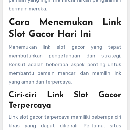
pemain yang ingin memaksimalkan pengalaman
bermain mereka.
Cara Menemukan Link
Slot Gacor Hari Ini
Menemukan link slot gacor yang tepat
membutuhkan pengetahuan dan strategi.
Berikut adalah beberapa aspek penting untuk
membantu pemain mencari dan memilih link
yang aman dan terpercaya.
Ciri-ciri Link Slot Gacor
Terpercaya
Link slot gacor terpercaya memiliki beberapa ciri
khas yang dapat dikenali. Pertama, situs