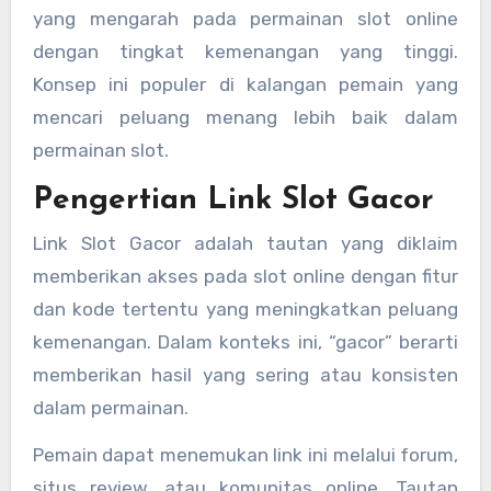
yang mengarah pada permainan slot online
dengan tingkat kemenangan yang tinggi.
Konsep ini populer di kalangan pemain yang
mencari peluang menang lebih baik dalam
permainan slot.
Pengertian Link Slot Gacor
Link Slot Gacor adalah tautan yang diklaim
memberikan akses pada slot online dengan fitur
dan kode tertentu yang meningkatkan peluang
kemenangan. Dalam konteks ini, “gacor” berarti
memberikan hasil yang sering atau konsisten
dalam permainan.
Pemain dapat menemukan link ini melalui forum,
situs review, atau komunitas online. Tautan