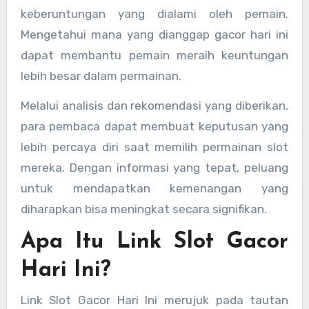
keberuntungan yang dialami oleh pemain.
Mengetahui mana yang dianggap gacor hari ini
dapat membantu pemain meraih keuntungan
lebih besar dalam permainan.
Melalui analisis dan rekomendasi yang diberikan,
para pembaca dapat membuat keputusan yang
lebih percaya diri saat memilih permainan slot
mereka. Dengan informasi yang tepat, peluang
untuk mendapatkan kemenangan yang
diharapkan bisa meningkat secara signifikan.
Apa Itu Link Slot Gacor
Hari Ini?
Link Slot Gacor Hari Ini merujuk pada tautan