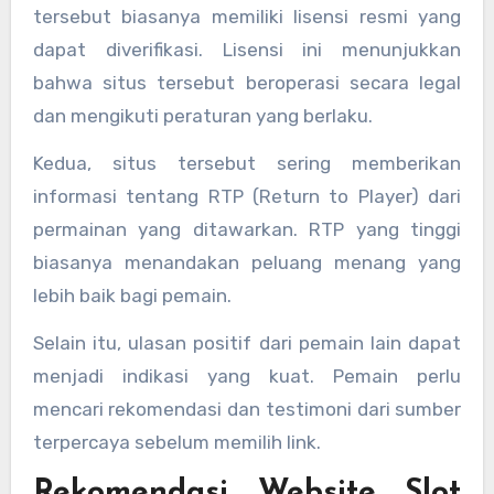
tersebut biasanya memiliki lisensi resmi yang
dapat diverifikasi. Lisensi ini menunjukkan
bahwa situs tersebut beroperasi secara legal
dan mengikuti peraturan yang berlaku.
Kedua, situs tersebut sering memberikan
informasi tentang RTP (Return to Player) dari
permainan yang ditawarkan. RTP yang tinggi
biasanya menandakan peluang menang yang
lebih baik bagi pemain.
Selain itu, ulasan positif dari pemain lain dapat
menjadi indikasi yang kuat. Pemain perlu
mencari rekomendasi dan testimoni dari sumber
terpercaya sebelum memilih link.
Rekomendasi Website Slot