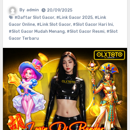
By
admin
20/09/2025
#Daftar Slot Gacor
,
#Link Gacor 2025
,
#Link
Gacor Online
,
#Link Slot Gacor
,
#Slot Gacor Hari Ini
,
#Slot Gacor Mudah Menang
,
#Slot Gacor Resmi
,
#Slot
Gacor Terbaru