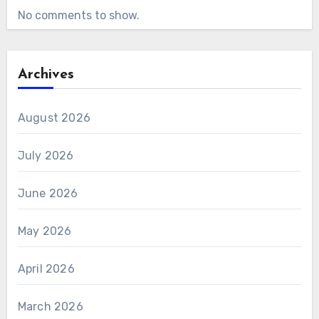
No comments to show.
Archives
August 2026
July 2026
June 2026
May 2026
April 2026
March 2026