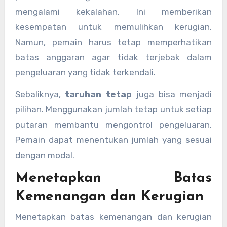
mengalami kekalahan. Ini memberikan
kesempatan untuk memulihkan kerugian.
Namun, pemain harus tetap memperhatikan
batas anggaran agar tidak terjebak dalam
pengeluaran yang tidak terkendali.
Sebaliknya,
taruhan tetap
juga bisa menjadi
pilihan. Menggunakan jumlah tetap untuk setiap
putaran membantu mengontrol pengeluaran.
Pemain dapat menentukan jumlah yang sesuai
dengan modal.
Menetapkan Batas
Kemenangan dan Kerugian
Menetapkan batas kemenangan dan kerugian