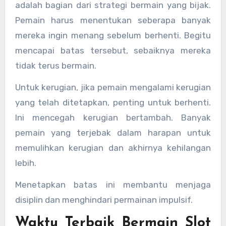
adalah bagian dari strategi bermain yang bijak.
Pemain harus menentukan seberapa banyak
mereka ingin menang sebelum berhenti. Begitu
mencapai batas tersebut, sebaiknya mereka
tidak terus bermain.
Untuk kerugian, jika pemain mengalami kerugian
yang telah ditetapkan, penting untuk berhenti.
Ini mencegah kerugian bertambah. Banyak
pemain yang terjebak dalam harapan untuk
memulihkan kerugian dan akhirnya kehilangan
lebih.
Menetapkan batas ini membantu menjaga
disiplin dan menghindari permainan impulsif.
Waktu Terbaik Bermain Slot