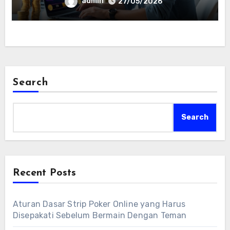
admin
27/05/2026
Search
Search
Recent Posts
Aturan Dasar Strip Poker Online yang Harus
Disepakati Sebelum Bermain Dengan Teman