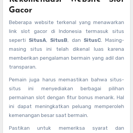
Gacor
Beberapa website terkenal yang menawarkan
link slot gacor di Indonesia termasuk situs
seperti
SitusA
,
SitusB
, dan
SitusC
. Masing-
masing situs ini telah dikenal luas karena
memberikan pengalaman bermain yang adil dan
transparan.
Pemain juga harus memastikan bahwa situs-
situs ini menyediakan berbagai pilihan
permainan slot dengan fitur bonus menarik. Hal
ini dapat meningkatkan peluang memperoleh
kemenangan besar saat bermain.
Pastikan untuk memeriksa syarat dan