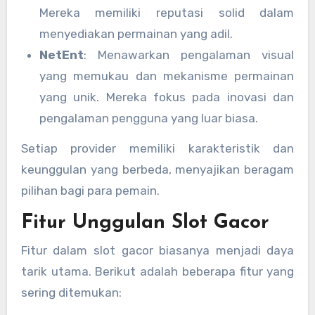
Mereka memiliki reputasi solid dalam
menyediakan permainan yang adil.
NetEnt
: Menawarkan pengalaman visual
yang memukau dan mekanisme permainan
yang unik. Mereka fokus pada inovasi dan
pengalaman pengguna yang luar biasa.
Setiap provider memiliki karakteristik dan
keunggulan yang berbeda, menyajikan beragam
pilihan bagi para pemain.
Fitur Unggulan Slot Gacor
Fitur dalam slot gacor biasanya menjadi daya
tarik utama. Berikut adalah beberapa fitur yang
sering ditemukan: