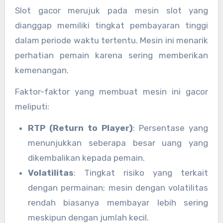
Slot gacor merujuk pada mesin slot yang
dianggap memiliki tingkat pembayaran tinggi
dalam periode waktu tertentu. Mesin ini menarik
perhatian pemain karena sering memberikan
kemenangan.
Faktor-faktor yang membuat mesin ini gacor
meliputi:
RTP (Return to Player)
: Persentase yang
menunjukkan seberapa besar uang yang
dikembalikan kepada pemain.
Volatilitas
: Tingkat risiko yang terkait
dengan permainan; mesin dengan volatilitas
rendah biasanya membayar lebih sering
meskipun dengan jumlah kecil.