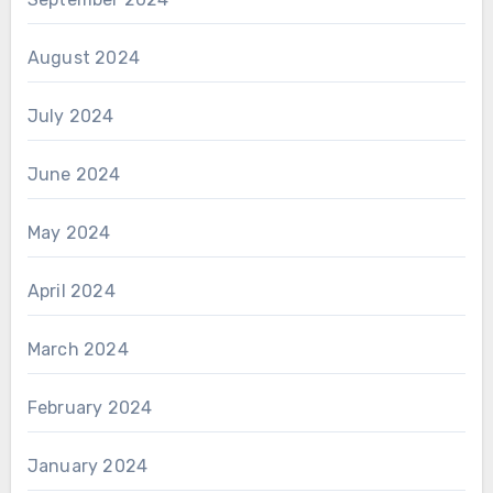
August 2024
July 2024
June 2024
May 2024
April 2024
March 2024
February 2024
January 2024