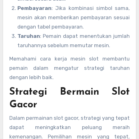
Pembayaran
: Jika kombinasi simbol sama,
mesin akan memberikan pembayaran sesuai
dengan tabel pembayaran.
Taruhan
: Pemain dapat menentukan jumlah
taruhannya sebelum memutar mesin.
Memahami cara kerja mesin slot membantu
pemain dalam mengatur strategi taruhan
dengan lebih baik.
Strategi Bermain Slot
Gacor
Dalam permainan slot gacor, strategi yang tepat
dapat meningkatkan peluang meraih
kemenangan. Pemilihan mesin yang tepat,