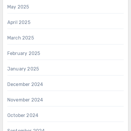
May 2025
April 2025
March 2025
February 2025
January 2025
December 2024
November 2024
October 2024
September 2024