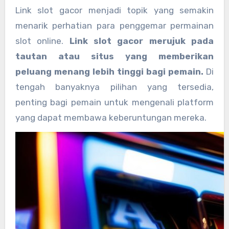
Link slot gacor menjadi topik yang semakin
menarik perhatian para penggemar permainan
slot online.
Link slot gacor merujuk pada
tautan atau situs yang memberikan
peluang menang lebih tinggi bagi pemain.
Di
tengah banyaknya pilihan yang tersedia,
penting bagi pemain untuk mengenali platform
yang dapat membawa keberuntungan mereka.