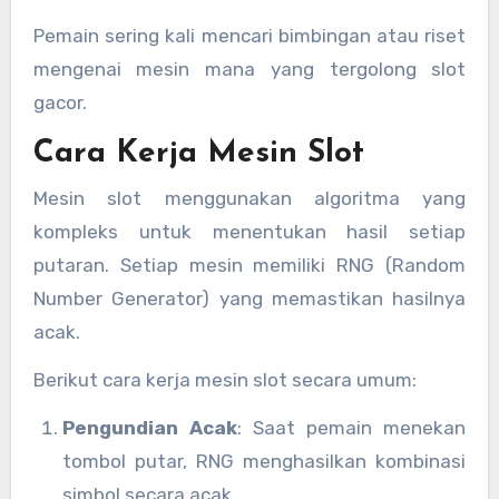
Pemain sering kali mencari bimbingan atau riset
mengenai mesin mana yang tergolong slot
gacor.
Cara Kerja Mesin Slot
Mesin slot menggunakan algoritma yang
kompleks untuk menentukan hasil setiap
putaran. Setiap mesin memiliki RNG (Random
Number Generator) yang memastikan hasilnya
acak.
Berikut cara kerja mesin slot secara umum:
Pengundian Acak
: Saat pemain menekan
tombol putar, RNG menghasilkan kombinasi
simbol secara acak.