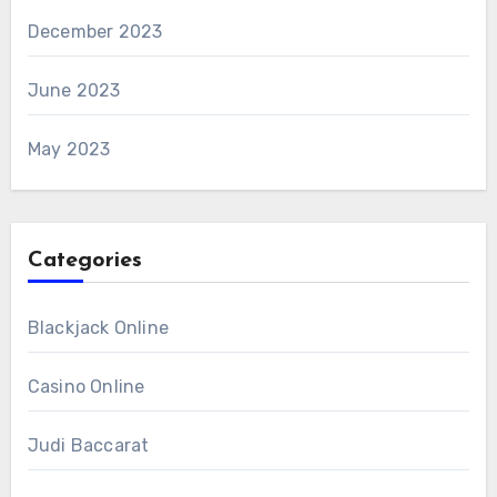
December 2023
June 2023
May 2023
Categories
Blackjack Online
Casino Online
Judi Baccarat