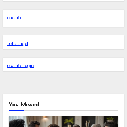
olxtoto
toto togel
olxtoto login
You Missed