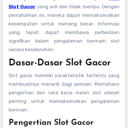
Slot Gacor
yang asli dan tidak menipu. Dengan
pemahaman ini, mereka dapat memaksimalkan
kesempatan untuk menang besar. Informasi
yang tepat dapat membawa perbedaan
signifikan dalam pengalaman bermain slot
secara keseluruhan.
Dasar-Dasar Slot Gacor
Slot gacor memiliki karakteristik tertentu yang
membuatnya menarik bagi pemain. Memahami
pengertian dan cara kerja mesin slot adalah
penting untuk memaksimalkan pengalaman
bermain.
Pengertian Slot Gacor