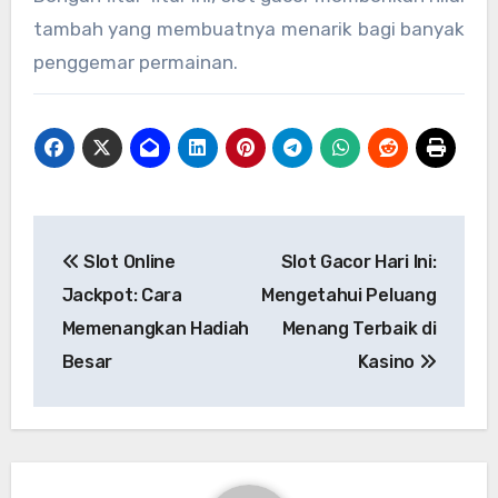
tambah yang membuatnya menarik bagi banyak
penggemar permainan.
Post
Slot Online
Slot Gacor Hari Ini:
navigation
Jackpot: Cara
Mengetahui Peluang
Memenangkan Hadiah
Menang Terbaik di
Besar
Kasino