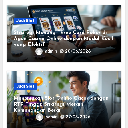
Judi Slot
Strategi Menang Three Card Poker di
Agen Casino Online dengan Modal Kecil
yang Efektif
admin
20/06/2026
Judi Slot
Menemukan Slot Online Gacor dengan
RTP Tinggi: Strategi Meraih
Kemenangan Besar
admin
27/05/2026