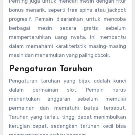
Penting juga untuk mencari mesin dengan fitur
bonus menarik, seperti free spins atau jackpot
progresif. Pemain disarankan untuk mencoba
berbagai mesin secara gratis sebelum
mempertaruhkan uang nyata. Ini membantu
dalam memahami karakteristik masing-masing
mesin dan menemukan yang paling cocok.
Pengaturan Taruhan
Pengaturan taruhan yang bijak adalah kunci
dalam permainan slot. Pemain harus
menentukan anggaran sebelum memulai
permainan dan mematuhi batas tersebut.
Taruhan yang terlalu tinggi dapat menimbulkan
kerugian cepat, sedangkan taruhan kecil bisa