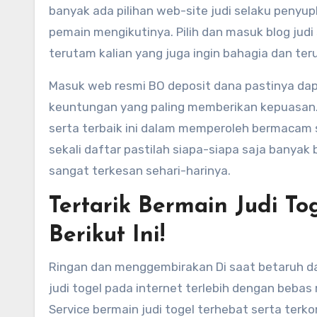
banyak ada pilihan web-site judi selaku penyu
pemain mengikutinya. Pilih dan masuk blog judi
terutam kalian yang juga ingin bahagia dan ter
Masuk web resmi BO deposit dana pastinya dapa
keuntungan yang paling memberikan kepuasan.
serta terbaik ini dalam memperoleh bermacam
sekali daftar pastilah siapa-siapa saja banyak
sangat terkesan sehari-harinya.
Tertarik Bermain Judi To
Berikut Ini!
Ringan dan menggembirakan Di saat betaruh d
judi togel pada internet terlebih dengan bebas
Service bermain judi togel terhebat serta te