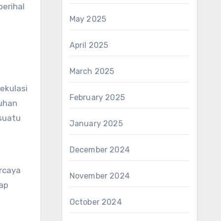
perihal
May 2025
April 2025
March 2025
ekulasi
February 2025
ruhan
suatu
January 2025
December 2024
ercaya
November 2024
iap
October 2024