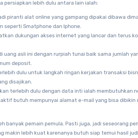
persiapkan lebih dulu antara lain ialah:
jadi piranti alat online yang gampang dipakai dibawa di
in seperti Smatphone dan Iphone.
atkan dukungan akses internet yang lancar dan terus k
 uang asli ini dengan rurpiah tunai baik sama jumlah ya
imum deposit.
rlebih dulu untuk langkah ringan kerjakan transaksi bisn
ng disajikan.
kan terlebih dulu dengan data inti ialah membutuhkan 
ktif butuh mempunyai alamat e-mail yang bisa dibikin 
oleh banyak pemain pemula. Pasti juga, jadi seseorang pe
ng makin lebih kuat karenanya butuh siap temui hasil jud