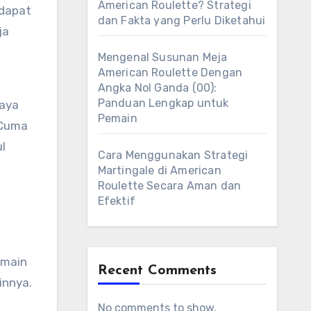
American Roulette? Strategi
 dapat
dan Fakta yang Perlu Diketahui
ja
Mengenal Susunan Meja
American Roulette Dengan
Angka Nol Ganda (00):
Panduan Lengkap untuk
caya
Pemain
 Cuma
l
Cara Menggunakan Strategi
Martingale di American
Roulette Secara Aman dan
Efektif
rmain
Recent Comments
innya.
No comments to show.