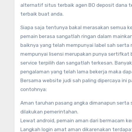
alternatif situs terbaik agen BO deposit dana t
terbaik buat anda.
Siapa saja tentunya bakal merasakan semua ke
pemain berasa sangatlah ringan dalam mainkan
baiknya yang telah mempunyai label sah serta 
mempunyai lisensi merupakan punya sertifkat bi
service terpilih dan sangatlah terkesan. Bany
pengalaman yang telah lama bekerja maka dapat 
Bersama website judi sah paling dipercaya ini
contohnya:
Aman taruhan pasang angka dimanapun serta se
dilakukan pemerintahan.
Lewat android, pemain aman dari bermacam ker
Langkah login amat aman dikarenakan terdapat