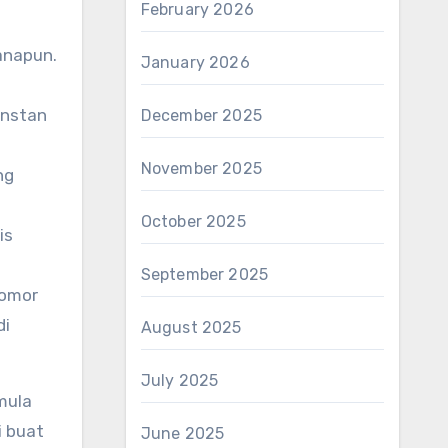
February 2026
manapun.
January 2026
onstan
December 2025
November 2025
ng
October 2025
is
September 2025
nomor
di
August 2025
July 2025
mula
i buat
June 2025