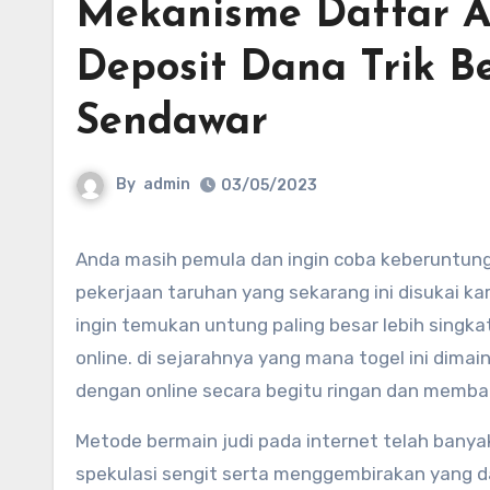
Mekanisme Daftar A
Deposit Dana Trik B
Sendawar
By
admin
03/05/2023
Anda masih pemula dan ingin coba keberuntungan begitu besar? Bermain togel online salah satu tipe
pekerjaan taruhan yang sekarang ini disukai k
ingin temukan untung paling besar lebih singk
online. di sejarahnya yang mana togel ini dima
dengan online secara begitu ringan dan memb
Metode bermain judi pada internet telah ban
spekulasi sengit serta menggembirakan yang da