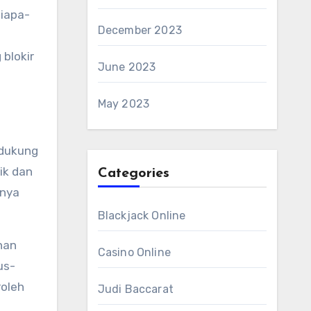
siapa-
December 2023
 blokir
June 2023
May 2023
ndukung
ik dan
Categories
inya
Blackjack Online
nan
Casino Online
us-
roleh
Judi Baccarat