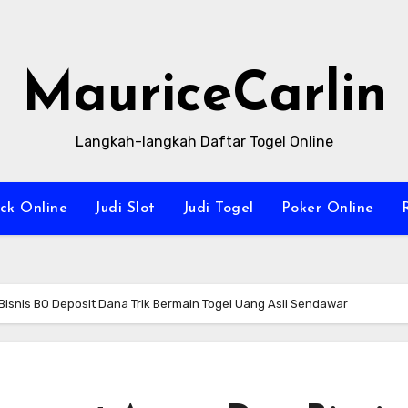
MauriceCarlin
Langkah-langkah Daftar Togel Online
ck Online
Judi Slot
Judi Togel
Poker Online
isnis BO Deposit Dana Trik Bermain Togel Uang Asli Sendawar