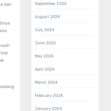
September 2024
ya dan
August 2024
tinya
July 2024
caya
June 2024
kasih
nyai
May 2024
ik.
April 2024
March 2024
 sedang
February 2024
January 2024