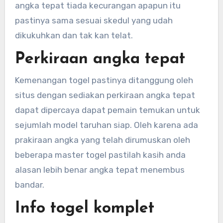
angka tepat tiada kecurangan apapun itu
pastinya sama sesuai skedul yang udah
dikukuhkan dan tak kan telat.
Perkiraan angka tepat
Kemenangan togel pastinya ditanggung oleh
situs dengan sediakan perkiraan angka tepat
dapat dipercaya dapat pemain temukan untuk
sejumlah model taruhan siap. Oleh karena ada
prakiraan angka yang telah dirumuskan oleh
beberapa master togel pastilah kasih anda
alasan lebih benar angka tepat menembus
bandar.
Info togel komplet