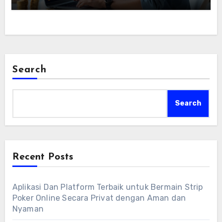
Search
Search
Recent Posts
Aplikasi Dan Platform Terbaik untuk Bermain Strip
Poker Online Secara Privat dengan Aman dan
Nyaman