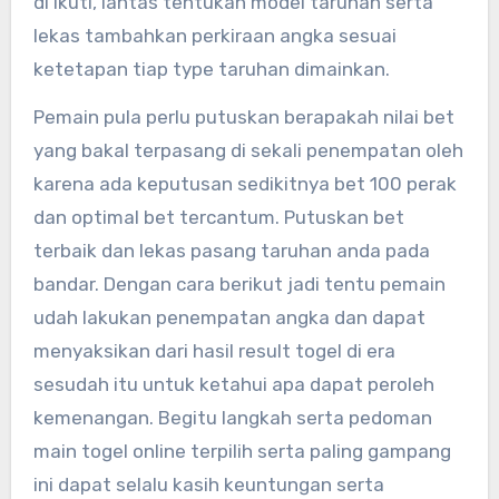
di ikuti, lantas tentukan model taruhan serta
lekas tambahkan perkiraan angka sesuai
ketetapan tiap type taruhan dimainkan.
Pemain pula perlu putuskan berapakah nilai bet
yang bakal terpasang di sekali penempatan oleh
karena ada keputusan sedikitnya bet 100 perak
dan optimal bet tercantum. Putuskan bet
terbaik dan lekas pasang taruhan anda pada
bandar. Dengan cara berikut jadi tentu pemain
udah lakukan penempatan angka dan dapat
menyaksikan dari hasil result togel di era
sesudah itu untuk ketahui apa dapat peroleh
kemenangan. Begitu langkah serta pedoman
main togel online terpilih serta paling gampang
ini dapat selalu kasih keuntungan serta