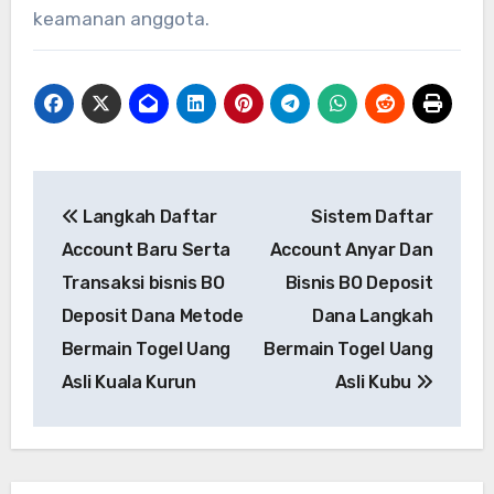
keamanan anggota.
Post
Langkah Daftar
Sistem Daftar
navigation
Account Baru Serta
Account Anyar Dan
Transaksi bisnis BO
Bisnis BO Deposit
Deposit Dana Metode
Dana Langkah
Bermain Togel Uang
Bermain Togel Uang
Asli Kuala Kurun
Asli Kubu