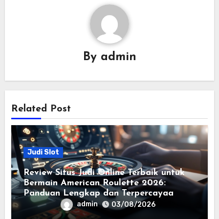
By
admin
Related Post
Judi Slot
Review Situs Judi Online Terbaik untuk
Bermain American Roulette 2026:
Panduan Lengkap dan Terpercayaa
admin
03/08/2026