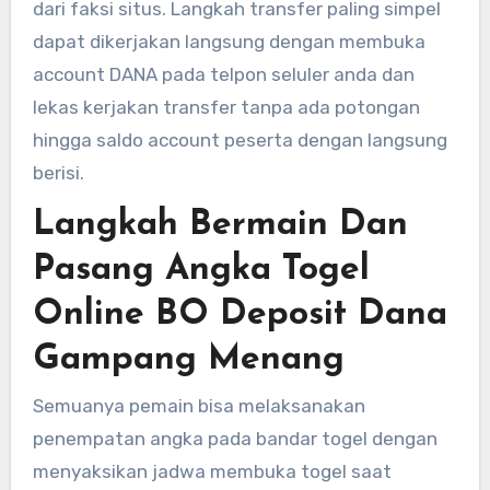
dari faksi situs. Langkah transfer paling simpel
dapat dikerjakan langsung dengan membuka
account DANA pada telpon seluler anda dan
lekas kerjakan transfer tanpa ada potongan
hingga saldo account peserta dengan langsung
berisi.
Langkah Bermain Dan
Pasang Angka Togel
Online BO Deposit Dana
Gampang Menang
Semuanya pemain bisa melaksanakan
penempatan angka pada bandar togel dengan
menyaksikan jadwa membuka togel saat