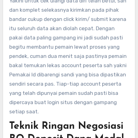
Yakini untuk cek ulangi data diri telah betul, sah
dan komplet selekasnya kirimkan pada pihak
bandar cukup dengan click kirim/ submit karena
itu seluruh data akan diolah cepat. Dengan
pakai data paling gampang ini jadi sudah pasti
begitu membantu pemain lewat proses yang
pendek, cuman dua menit saja pastinya pemain
bakal temukan lekas account peserta sah yakni
Pemakai Id dibarengi sandi yang bisa dipastikan
sendiri secara pas. Tiap-tiap account peserta
yang telah dipunyai pemain sudah pasti bisa
dipercaya buat login situs dengan gampang
setiap saat.
Teknik Ringan Negosiasi