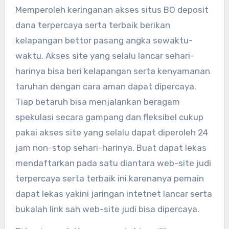
Memperoleh keringanan akses situs BO deposit
dana terpercaya serta terbaik berikan
kelapangan bettor pasang angka sewaktu-
waktu. Akses site yang selalu lancar sehari-
harinya bisa beri kelapangan serta kenyamanan
taruhan dengan cara aman dapat dipercaya.
Tiap betaruh bisa menjalankan beragam
spekulasi secara gampang dan fleksibel cukup
pakai akses site yang selalu dapat diperoleh 24
jam non-stop sehari-harinya. Buat dapat lekas
mendaftarkan pada satu diantara web-site judi
terpercaya serta terbaik ini karenanya pemain
dapat lekas yakini jaringan intetnet lancar serta
bukalah link sah web-site judi bisa dipercaya.