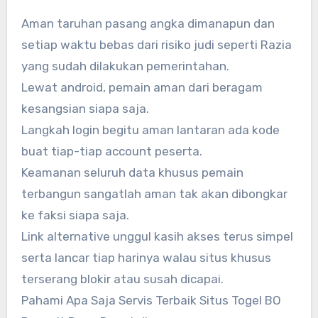
Aman taruhan pasang angka dimanapun dan
setiap waktu bebas dari risiko judi seperti Razia
yang sudah dilakukan pemerintahan.
Lewat android, pemain aman dari beragam
kesangsian siapa saja.
Langkah login begitu aman lantaran ada kode
buat tiap-tiap account peserta.
Keamanan seluruh data khusus pemain
terbangun sangatlah aman tak akan dibongkar
ke faksi siapa saja.
Link alternative unggul kasih akses terus simpel
serta lancar tiap harinya walau situs khusus
terserang blokir atau susah dicapai.
Pahami Apa Saja Servis Terbaik Situs Togel BO