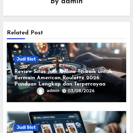
By
admin
Related Post
Judi Slot
Review Situs Judi Online Terbaik untuk
Bermain American Roulette 2026:
Panduan Lengkap dan Terpercayaa
admin
03/08/2026
Judi Slot