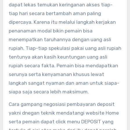
dapat lekas temukan keringanan akses tiap-
tiap hari secara bertambah aman paling
dipercaya. Karena itu melalui langkah kerjakan
penanaman modal bikin pemain bisa
menempatkan taruhannya dengan uang asli
rupiah. Tiap-tiap spekulasi pakai uang asli rupiah
tentunya akan kasih keuntungan uang asli
rupiah secara fakta. Pemain bisa mendapatkan
serunya serta kenyamanan khusus lewat
langkah sangat nyaman dan aman untuk siapa-
siapa saja secara lebih maksimum.
Cara gampang negosiasi pembayaran deposit
yakni dnegan teknik mendatangi website Home
serta pemain dapat click menu DEPOSIT yang