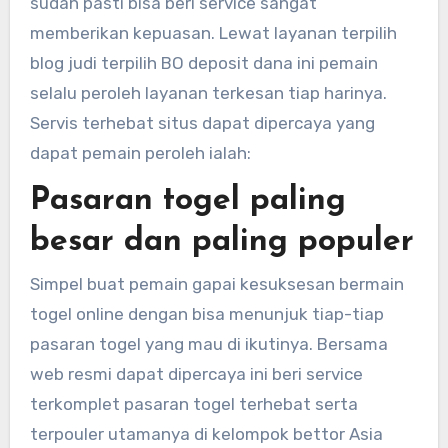
sudah pasti bisa beri service sangat
memberikan kepuasan. Lewat layanan terpilih
blog judi terpilih BO deposit dana ini pemain
selalu peroleh layanan terkesan tiap harinya.
Servis terhebat situs dapat dipercaya yang
dapat pemain peroleh ialah:
Pasaran togel paling
besar dan paling populer
Simpel buat pemain gapai kesuksesan bermain
togel online dengan bisa menunjuk tiap-tiap
pasaran togel yang mau di ikutinya. Bersama
web resmi dapat dipercaya ini beri service
terkomplet pasaran togel terhebat serta
terpouler utamanya di kelompok bettor Asia