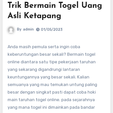
Trik Bermain Togel Uang
Asli Ketapang
By
admin
01/05/2023
Anda masih pemula serta ingin coba
keberuntungan besar sekali? Bermain togel
online diantara satu tipe pekerjaan taruhan
yang sekarang digandrungi lantaran
keuntungannya yang besar sekali. Kalian
semuanya yang mau temukan untung paling
besar dengan singkat pasti dapat coba hoki
main taruhan togel online. pada sejarahnya
yang mana togel ini dimainkan pada bandar