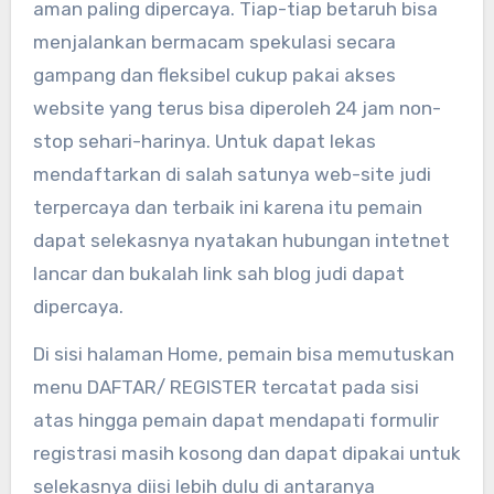
aman paling dipercaya. Tiap-tiap betaruh bisa
menjalankan bermacam spekulasi secara
gampang dan fleksibel cukup pakai akses
website yang terus bisa diperoleh 24 jam non-
stop sehari-harinya. Untuk dapat lekas
mendaftarkan di salah satunya web-site judi
terpercaya dan terbaik ini karena itu pemain
dapat selekasnya nyatakan hubungan intetnet
lancar dan bukalah link sah blog judi dapat
dipercaya.
Di sisi halaman Home, pemain bisa memutuskan
menu DAFTAR/ REGISTER tercatat pada sisi
atas hingga pemain dapat mendapati formulir
registrasi masih kosong dan dapat dipakai untuk
selekasnya diisi lebih dulu di antaranya