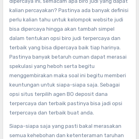
dipercaya ini, semacam apa biro judi yang dapat
kalian percayakan? Pastinya ada banyak definisi
perlu kalian tahu untuk kelompok website judi
bisa dipercaya hingga akan tambah simpel
dalam tentukan opsi biro judi terpercaya dan
terbaik yang bisa dipercaya baik tiap harinya.
Pastinya banyak betaruh cuman dapat merasai
spekulasi yang heboh serta begitu
menggembirakan maka soal ini begitu memberi
keuntungan untuk siapa-siapa saja. Sebagai
opsi situs terpilih agen BO deposit dana
terpercaya dan terbaik pastinya bisa jadi opsi
terpercaya dan terbaik buat anda.
Siapa-siapa saja yang pasti bakal merasakan
semua kehebohan dan ketenteraman taruhan