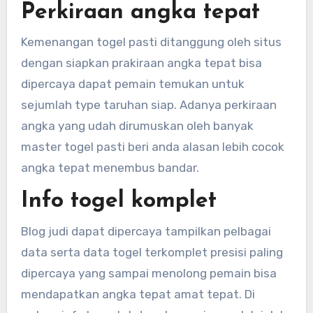
Perkiraan angka tepat
Kemenangan togel pasti ditanggung oleh situs
dengan siapkan prakiraan angka tepat bisa
dipercaya dapat pemain temukan untuk
sejumlah type taruhan siap. Adanya perkiraan
angka yang udah dirumuskan oleh banyak
master togel pasti beri anda alasan lebih cocok
angka tepat menembus bandar.
Info togel komplet
Blog judi dapat dipercaya tampilkan pelbagai
data serta data togel terkomplet presisi paling
dipercaya yang sampai menolong pemain bisa
mendapatkan angka tepat amat tepat. Di