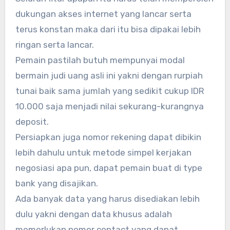
dukungan akses internet yang lancar serta
terus konstan maka dari itu bisa dipakai lebih
ringan serta lancar.
Pemain pastilah butuh mempunyai modal
bermain judi uang asli ini yakni dengan rurpiah
tunai baik sama jumlah yang sedikit cukup IDR
10.000 saja menjadi nilai sekurang-kurangnya
deposit.
Persiapkan juga nomor rekening dapat dibikin
lebih dahulu untuk metode simpel kerjakan
negosiasi apa pun, dapat pemain buat di type
bank yang disajikan.
Ada banyak data yang harus disediakan lebih
dulu yakni dengan data khusus adalah
memerlukan nomor contact yang dapat