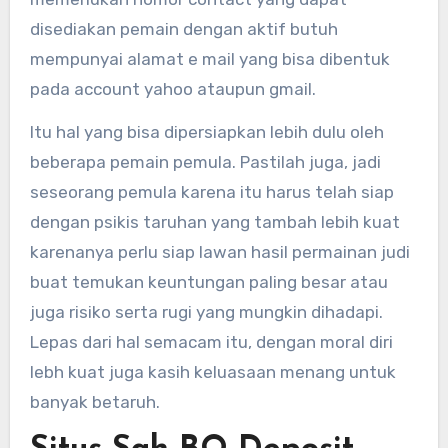
disediakan pemain dengan aktif butuh
mempunyai alamat e mail yang bisa dibentuk
pada account yahoo ataupun gmail.
Itu hal yang bisa dipersiapkan lebih dulu oleh
beberapa pemain pemula. Pastilah juga, jadi
seseorang pemula karena itu harus telah siap
dengan psikis taruhan yang tambah lebih kuat
karenanya perlu siap lawan hasil permainan judi
buat temukan keuntungan paling besar atau
juga risiko serta rugi yang mungkin dihadapi.
Lepas dari hal semacam itu, dengan moral diri
lebh kuat juga kasih keluasaan menang untuk
banyak betaruh.