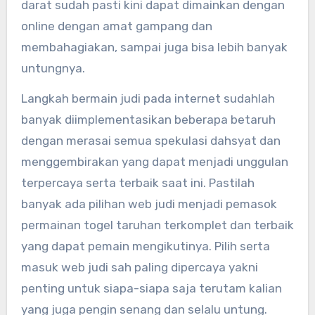
darat sudah pasti kini dapat dimainkan dengan
online dengan amat gampang dan
membahagiakan, sampai juga bisa lebih banyak
untungnya.
Langkah bermain judi pada internet sudahlah
banyak diimplementasikan beberapa betaruh
dengan merasai semua spekulasi dahsyat dan
menggembirakan yang dapat menjadi unggulan
terpercaya serta terbaik saat ini. Pastilah
banyak ada pilihan web judi menjadi pemasok
permainan togel taruhan terkomplet dan terbaik
yang dapat pemain mengikutinya. Pilih serta
masuk web judi sah paling dipercaya yakni
penting untuk siapa-siapa saja terutam kalian
yang juga pengin senang dan selalu untung.