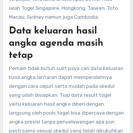
ialah Togel Singapore, Hongkong, Taiwan, Toto
Macau, Sydney namun juga Cambodia.
Data keluaran hasil
angka agenda masih
tetap
Pemain tidak butuh sulit paya cari data keluaran
hasil angka lantaran dapat memperolehnya
dengan cara cepat serta mudah pada skedul
yang udah disiapkan. Tiap data result togel
yaitu keluaran hasil angka diberi dengan
langsung oleh pools togel bisa dipercaya dengan
angka presisi tanpa penyelewengan apa pun
pasti sama sesuai skedul yang telah dikukuhkan