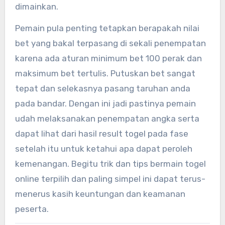
dimainkan.
Pemain pula penting tetapkan berapakah nilai
bet yang bakal terpasang di sekali penempatan
karena ada aturan minimum bet 100 perak dan
maksimum bet tertulis. Putuskan bet sangat
tepat dan selekasnya pasang taruhan anda
pada bandar. Dengan ini jadi pastinya pemain
udah melaksanakan penempatan angka serta
dapat lihat dari hasil result togel pada fase
setelah itu untuk ketahui apa dapat peroleh
kemenangan. Begitu trik dan tips bermain togel
online terpilih dan paling simpel ini dapat terus-
menerus kasih keuntungan dan keamanan
peserta.