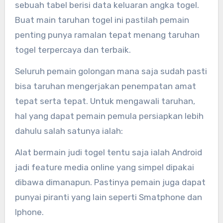
sebuah tabel berisi data keluaran angka togel.
Buat main taruhan togel ini pastilah pemain
penting punya ramalan tepat menang taruhan
togel terpercaya dan terbaik.
Seluruh pemain golongan mana saja sudah pasti
bisa taruhan mengerjakan penempatan amat
tepat serta tepat. Untuk mengawali taruhan,
hal yang dapat pemain pemula persiapkan lebih
dahulu salah satunya ialah:
Alat bermain judi togel tentu saja ialah Android
jadi feature media online yang simpel dipakai
dibawa dimanapun. Pastinya pemain juga dapat
punyai piranti yang lain seperti Smatphone dan
Iphone.