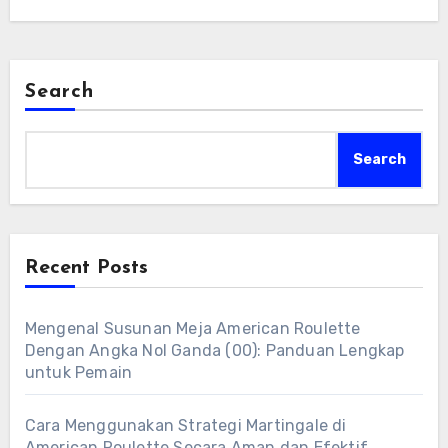
Search
Search
Recent Posts
Mengenal Susunan Meja American Roulette
Dengan Angka Nol Ganda (00): Panduan Lengkap
untuk Pemain
Cara Menggunakan Strategi Martingale di
American Roulette Secara Aman dan Efektif