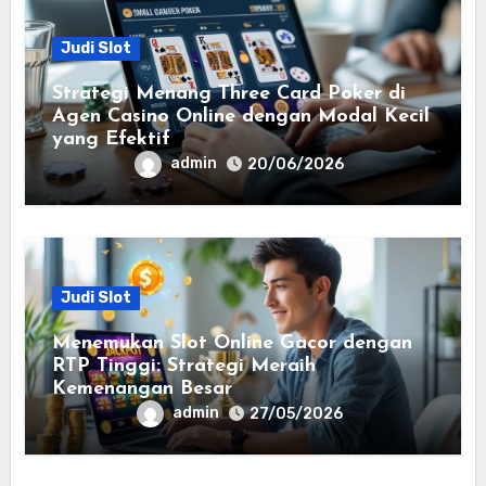
Judi Slot
Strategi Menang Three Card Poker di
Agen Casino Online dengan Modal Kecil
yang Efektif
admin
20/06/2026
Judi Slot
Menemukan Slot Online Gacor dengan
RTP Tinggi: Strategi Meraih
Kemenangan Besar
admin
27/05/2026