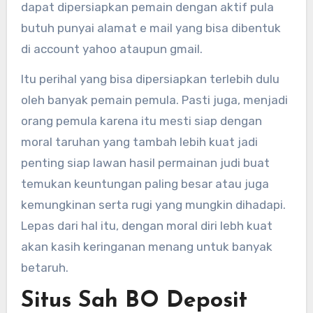
dapat dipersiapkan pemain dengan aktif pula
butuh punyai alamat e mail yang bisa dibentuk
di account yahoo ataupun gmail.
Itu perihal yang bisa dipersiapkan terlebih dulu
oleh banyak pemain pemula. Pasti juga, menjadi
orang pemula karena itu mesti siap dengan
moral taruhan yang tambah lebih kuat jadi
penting siap lawan hasil permainan judi buat
temukan keuntungan paling besar atau juga
kemungkinan serta rugi yang mungkin dihadapi.
Lepas dari hal itu, dengan moral diri lebh kuat
akan kasih keringanan menang untuk banyak
betaruh.
Situs Sah BO Deposit