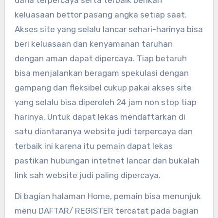
dana terpercaya serta terbaik berikan
keluasaan bettor pasang angka setiap saat.
Akses site yang selalu lancar sehari-harinya bisa
beri keluasaan dan kenyamanan taruhan
dengan aman dapat dipercaya. Tiap betaruh
bisa menjalankan beragam spekulasi dengan
gampang dan fleksibel cukup pakai akses site
yang selalu bisa diperoleh 24 jam non stop tiap
harinya. Untuk dapat lekas mendaftarkan di
satu diantaranya website judi terpercaya dan
terbaik ini karena itu pemain dapat lekas
pastikan hubungan intetnet lancar dan bukalah
link sah website judi paling dipercaya.
Di bagian halaman Home, pemain bisa menunjuk
menu DAFTAR/ REGISTER tercatat pada bagian