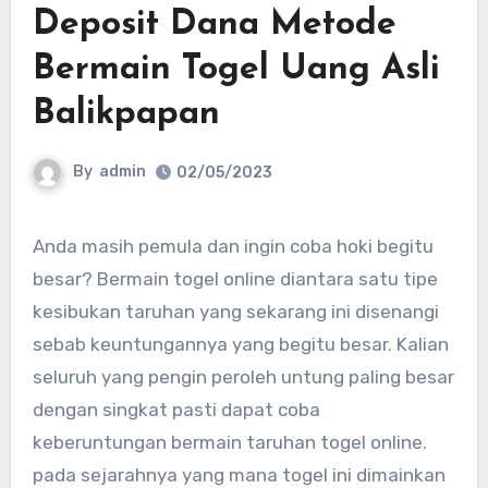
Deposit Dana Metode
Bermain Togel Uang Asli
Balikpapan
By
admin
02/05/2023
Anda masih pemula dan ingin coba hoki begitu
besar? Bermain togel online diantara satu tipe
kesibukan taruhan yang sekarang ini disenangi
sebab keuntungannya yang begitu besar. Kalian
seluruh yang pengin peroleh untung paling besar
dengan singkat pasti dapat coba
keberuntungan bermain taruhan togel online.
pada sejarahnya yang mana togel ini dimainkan