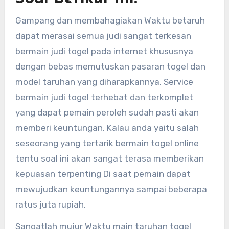
Gampang dan membahagiakan Waktu betaruh
dapat merasai semua judi sangat terkesan
bermain judi togel pada internet khususnya
dengan bebas memutuskan pasaran togel dan
model taruhan yang diharapkannya. Service
bermain judi togel terhebat dan terkomplet
yang dapat pemain peroleh sudah pasti akan
memberi keuntungan. Kalau anda yaitu salah
seseorang yang tertarik bermain togel online
tentu soal ini akan sangat terasa memberikan
kepuasan terpenting Di saat pemain dapat
mewujudkan keuntungannya sampai beberapa
ratus juta rupiah.
Sangatlah mujur Waktu main taruhan togel