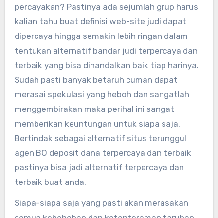
percayakan? Pastinya ada sejumlah grup harus
kalian tahu buat definisi web-site judi dapat
dipercaya hingga semakin lebih ringan dalam
tentukan alternatif bandar judi terpercaya dan
terbaik yang bisa dihandalkan baik tiap harinya.
Sudah pasti banyak betaruh cuman dapat
merasai spekulasi yang heboh dan sangatlah
menggembirakan maka perihal ini sangat
memberikan keuntungan untuk siapa saja.
Bertindak sebagai alternatif situs terunggul
agen BO deposit dana terpercaya dan terbaik
pastinya bisa jadi alternatif terpercaya dan
terbaik buat anda.
Siapa-siapa saja yang pasti akan merasakan
semua kehebohan dan ketenteraman taruhan