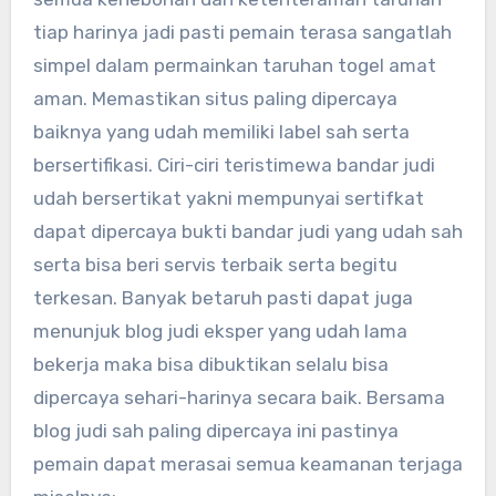
tiap harinya jadi pasti pemain terasa sangatlah
simpel dalam permainkan taruhan togel amat
aman. Memastikan situs paling dipercaya
baiknya yang udah memiliki label sah serta
bersertifikasi. Ciri-ciri teristimewa bandar judi
udah bersertikat yakni mempunyai sertifkat
dapat dipercaya bukti bandar judi yang udah sah
serta bisa beri servis terbaik serta begitu
terkesan. Banyak betaruh pasti dapat juga
menunjuk blog judi eksper yang udah lama
bekerja maka bisa dibuktikan selalu bisa
dipercaya sehari-harinya secara baik. Bersama
blog judi sah paling dipercaya ini pastinya
pemain dapat merasai semua keamanan terjaga