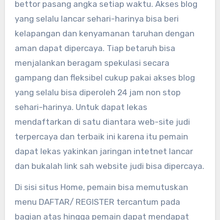
bettor pasang angka setiap waktu. Akses blog
yang selalu lancar sehari-harinya bisa beri
kelapangan dan kenyamanan taruhan dengan
aman dapat dipercaya. Tiap betaruh bisa
menjalankan beragam spekulasi secara
gampang dan fleksibel cukup pakai akses blog
yang selalu bisa diperoleh 24 jam non stop
sehari-harinya. Untuk dapat lekas
mendaftarkan di satu diantara web-site judi
terpercaya dan terbaik ini karena itu pemain
dapat lekas yakinkan jaringan intetnet lancar
dan bukalah link sah website judi bisa dipercaya.
Di sisi situs Home, pemain bisa memutuskan
menu DAFTAR/ REGISTER tercantum pada
bagian atas hingga pemain dapat mendapat