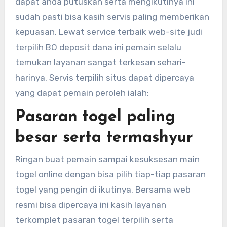
dapat anda putuskan serta mengikutinya ini
sudah pasti bisa kasih servis paling memberikan
kepuasan. Lewat service terbaik web-site judi
terpilih BO deposit dana ini pemain selalu
temukan layanan sangat terkesan sehari-
harinya. Servis terpilih situs dapat dipercaya
yang dapat pemain peroleh ialah:
Pasaran togel paling
besar serta termashyur
Ringan buat pemain sampai kesuksesan main
togel online dengan bisa pilih tiap-tiap pasaran
togel yang pengin di ikutinya. Bersama web
resmi bisa dipercaya ini kasih layanan
terkomplet pasaran togel terpilih serta