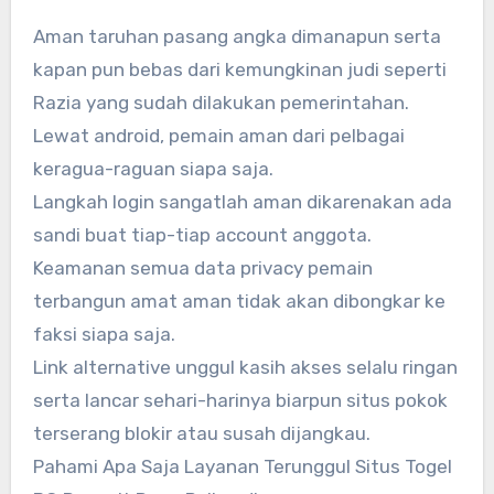
Aman taruhan pasang angka dimanapun serta
kapan pun bebas dari kemungkinan judi seperti
Razia yang sudah dilakukan pemerintahan.
Lewat android, pemain aman dari pelbagai
keragua-raguan siapa saja.
Langkah login sangatlah aman dikarenakan ada
sandi buat tiap-tiap account anggota.
Keamanan semua data privacy pemain
terbangun amat aman tidak akan dibongkar ke
faksi siapa saja.
Link alternative unggul kasih akses selalu ringan
serta lancar sehari-harinya biarpun situs pokok
terserang blokir atau susah dijangkau.
Pahami Apa Saja Layanan Terunggul Situs Togel