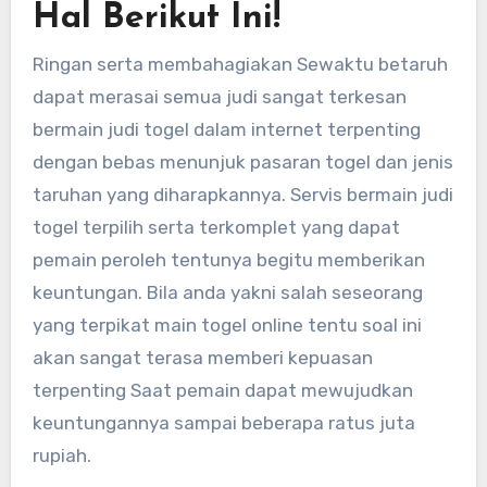
Hal Berikut Ini!
Ringan serta membahagiakan Sewaktu betaruh
dapat merasai semua judi sangat terkesan
bermain judi togel dalam internet terpenting
dengan bebas menunjuk pasaran togel dan jenis
taruhan yang diharapkannya. Servis bermain judi
togel terpilih serta terkomplet yang dapat
pemain peroleh tentunya begitu memberikan
keuntungan. Bila anda yakni salah seseorang
yang terpikat main togel online tentu soal ini
akan sangat terasa memberi kepuasan
terpenting Saat pemain dapat mewujudkan
keuntungannya sampai beberapa ratus juta
rupiah.