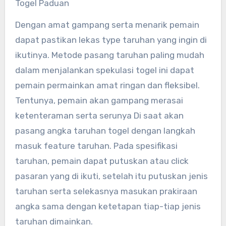
Togel Paduan
Dengan amat gampang serta menarik pemain
dapat pastikan lekas type taruhan yang ingin di
ikutinya. Metode pasang taruhan paling mudah
dalam menjalankan spekulasi togel ini dapat
pemain permainkan amat ringan dan fleksibel.
Tentunya, pemain akan gampang merasai
ketenteraman serta serunya Di saat akan
pasang angka taruhan togel dengan langkah
masuk feature taruhan. Pada spesifikasi
taruhan, pemain dapat putuskan atau click
pasaran yang di ikuti, setelah itu putuskan jenis
taruhan serta selekasnya masukan prakiraan
angka sama dengan ketetapan tiap-tiap jenis
taruhan dimainkan.