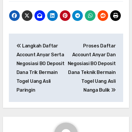
Post
Langkah Daftar
Proses Daftar
navigation
Account Anyar Serta
Account Anyar Dan
Negosiasi BO Deposit
Negosiasi BO Deposit
Dana Trik Bermain
Dana Teknik Bermain
Togel Uang Asli
Togel Uang Asli
Paringin
Nanga Bulik