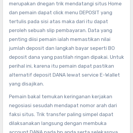
merupakan dnegan trik mendatangi situs Home
dan pemain dapat click menu DEPOSIT yang
tertulis pada sisi atas maka dari itu dapat
peroleh sebuah slip pembayaran. Data yang
penting diisi pemain ialah memastikan nilai
jumlah deposit dan langkah bayar seperti BO
deposit dana yang pastilah ringan dipakai. Untuk
perihal ini, karena itu pemain dapat pastikan
alternatif deposit DANA lewat service E-Wallet
yang disajikan.
Pemain bakal temukan keringanan kerjakan
negosiasi sesudah mendapat nomor arah dari
faksi situs. Trik transfer paling simpel dapat
dilaksanakan langsung dengan membuka
account DANA pada hp anda serta selekasnya