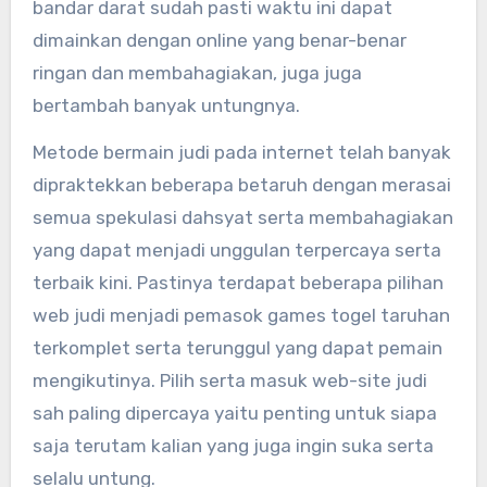
bandar darat sudah pasti waktu ini dapat
dimainkan dengan online yang benar-benar
ringan dan membahagiakan, juga juga
bertambah banyak untungnya.
Metode bermain judi pada internet telah banyak
dipraktekkan beberapa betaruh dengan merasai
semua spekulasi dahsyat serta membahagiakan
yang dapat menjadi unggulan terpercaya serta
terbaik kini. Pastinya terdapat beberapa pilihan
web judi menjadi pemasok games togel taruhan
terkomplet serta terunggul yang dapat pemain
mengikutinya. Pilih serta masuk web-site judi
sah paling dipercaya yaitu penting untuk siapa
saja terutam kalian yang juga ingin suka serta
selalu untung.