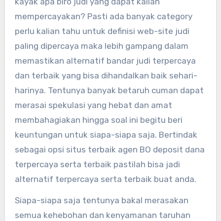
kayak apa biro judi yang dapat kalian
mempercayakan? Pasti ada banyak category
perlu kalian tahu untuk definisi web-site judi
paling dipercaya maka lebih gampang dalam
memastikan alternatif bandar judi terpercaya
dan terbaik yang bisa dihandalkan baik sehari-
harinya. Tentunya banyak betaruh cuman dapat
merasai spekulasi yang hebat dan amat
membahagiakan hingga soal ini begitu beri
keuntungan untuk siapa-siapa saja. Bertindak
sebagai opsi situs terbaik agen BO deposit dana
terpercaya serta terbaik pastilah bisa jadi
alternatif terpercaya serta terbaik buat anda.
Siapa-siapa saja tentunya bakal merasakan
semua kehebohan dan kenyamanan taruhan