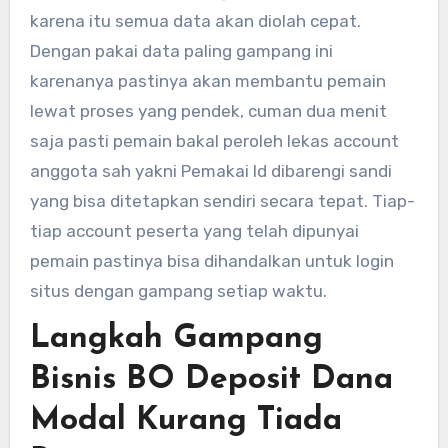
karena itu semua data akan diolah cepat.
Dengan pakai data paling gampang ini
karenanya pastinya akan membantu pemain
lewat proses yang pendek, cuman dua menit
saja pasti pemain bakal peroleh lekas account
anggota sah yakni Pemakai Id dibarengi sandi
yang bisa ditetapkan sendiri secara tepat. Tiap-
tiap account peserta yang telah dipunyai
pemain pastinya bisa dihandalkan untuk login
situs dengan gampang setiap waktu.
Langkah Gampang
Bisnis BO Deposit Dana
Modal Kurang Tiada