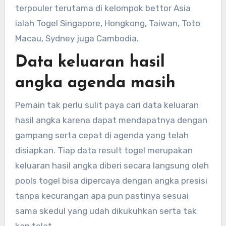
terpouler terutama di kelompok bettor Asia
ialah Togel Singapore, Hongkong, Taiwan, Toto
Macau, Sydney juga Cambodia.
Data keluaran hasil
angka agenda masih
Pemain tak perlu sulit paya cari data keluaran
hasil angka karena dapat mendapatnya dengan
gampang serta cepat di agenda yang telah
disiapkan. Tiap data result togel merupakan
keluaran hasil angka diberi secara langsung oleh
pools togel bisa dipercaya dengan angka presisi
tanpa kecurangan apa pun pastinya sesuai
sama skedul yang udah dikukuhkan serta tak
kan telat.