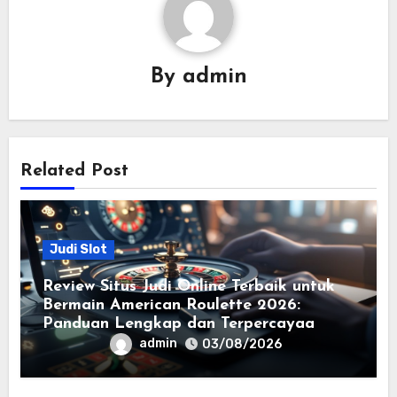
By
admin
Related Post
Judi Slot
Review Situs Judi Online Terbaik untuk
Bermain American Roulette 2026:
Panduan Lengkap dan Terpercayaa
admin
03/08/2026