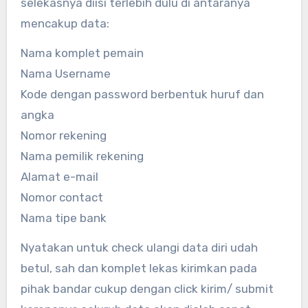
selekasnya diisi terlebih dulu di antaranya
mencakup data:
Nama komplet pemain
Nama Username
Kode dengan password berbentuk huruf dan
angka
Nomor rekening
Nama pemilik rekening
Alamat e-mail
Nomor contact
Nama tipe bank
Nyatakan untuk check ulangi data diri udah
betul, sah dan komplet lekas kirimkan pada
pihak bandar cukup dengan click kirim/ submit