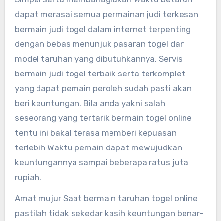
dapat merasai semua permainan judi terkesan
bermain judi togel dalam internet terpenting
dengan bebas menunjuk pasaran togel dan
model taruhan yang dibutuhkannya. Servis
bermain judi togel terbaik serta terkomplet
yang dapat pemain peroleh sudah pasti akan
beri keuntungan. Bila anda yakni salah
seseorang yang tertarik bermain togel online
tentu ini bakal terasa memberi kepuasan
terlebih Waktu pemain dapat mewujudkan
keuntungannya sampai beberapa ratus juta
rupiah.
Amat mujur Saat bermain taruhan togel online
pastilah tidak sekedar kasih keuntungan benar-