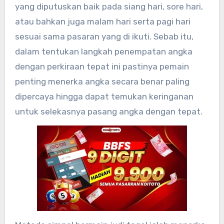
yang diputuskan baik pada siang hari, sore hari,
atau bahkan juga malam hari serta pagi hari
sesuai sama pasaran yang di ikuti. Sebab itu,
dalam tentukan langkah penempatan angka
dengan perkiraan tepat ini pastinya pemain
penting menerka angka secara benar paling
dipercaya hingga dapat temukan keringanan
untuk selekasnya pasang angka dengan tepat.