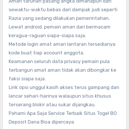
Aman taruhan pasang angka dimanapun dan
sewaktu-waktu bebas dari dampak judi seperti
Razia yang sedang dilakukan pemerintahan.
Lewat android, pemain aman dari bermacam
keragua-raguan siapa-siapa saja.
Metode login amat aman lantaran tersedianya
kode buat tiap account anggota.
Keamanan seluruh data privacy pemain pula
terbangun amat aman tidak akan dibongkar ke
faksi siapa saja.
Link opsi unggul kasih akses terus gampang dan
lancar sehari-harinya walaupun situs khusus
terserang blokir atau sukar dijangkau.
Pahami Apa Saja Service Terbaik Situs Togel BO
Deposit Dana Bisa dipercaya