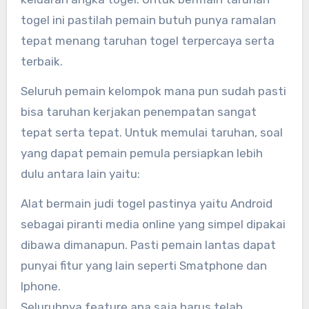
togel ini pastilah pemain butuh punya ramalan
tepat menang taruhan togel terpercaya serta
terbaik.
Seluruh pemain kelompok mana pun sudah pasti
bisa taruhan kerjakan penempatan sangat
tepat serta tepat. Untuk memulai taruhan, soal
yang dapat pemain pemula persiapkan lebih
dulu antara lain yaitu:
Alat bermain judi togel pastinya yaitu Android
sebagai piranti media online yang simpel dipakai
dibawa dimanapun. Pasti pemain lantas dapat
punyai fitur yang lain seperti Smatphone dan
Iphone.
Seluruhnya feature apa saja harus telah