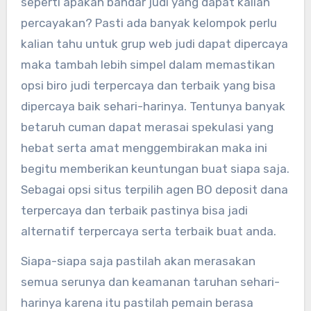
seperti apakah bandar judi yang dapat kalian
percayakan? Pasti ada banyak kelompok perlu
kalian tahu untuk grup web judi dapat dipercaya
maka tambah lebih simpel dalam memastikan
opsi biro judi terpercaya dan terbaik yang bisa
dipercaya baik sehari-harinya. Tentunya banyak
betaruh cuman dapat merasai spekulasi yang
hebat serta amat menggembirakan maka ini
begitu memberikan keuntungan buat siapa saja.
Sebagai opsi situs terpilih agen BO deposit dana
terpercaya dan terbaik pastinya bisa jadi
alternatif terpercaya serta terbaik buat anda.
Siapa-siapa saja pastilah akan merasakan
semua serunya dan keamanan taruhan sehari-
harinya karena itu pastilah pemain berasa