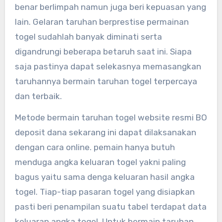
benar berlimpah namun juga beri kepuasan yang
lain. Gelaran taruhan berprestise permainan
togel sudahlah banyak diminati serta
digandrungi beberapa betaruh saat ini. Siapa
saja pastinya dapat selekasnya memasangkan
taruhannya bermain taruhan togel terpercaya
dan terbaik.
Metode bermain taruhan togel website resmi BO
deposit dana sekarang ini dapat dilaksanakan
dengan cara online. pemain hanya butuh
menduga angka keluaran togel yakni paling
bagus yaitu sama denga keluaran hasil angka
togel. Tiap-tiap pasaran togel yang disiapkan
pasti beri penampilan suatu tabel terdapat data
keluaran angka togel. Untuk bermain taruhan