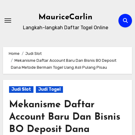
Skip
to
MauriceCarlin
content
Langkah-langkah Daftar Togel Online
Home
Judi Slot
Mekanisme Daftar Account Baru Dan Bisnis BO Deposit
Dana Metode Bermain Togel Uang Asli Pulang Pisau
Judi Slot
Judi Togel
Mekanisme Daftar
Account Baru Dan Bisnis
BO Deposit Dana