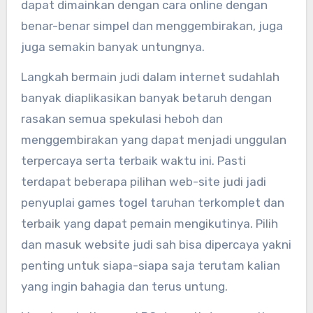
dapat dimainkan dengan cara online dengan
benar-benar simpel dan menggembirakan, juga
juga semakin banyak untungnya.
Langkah bermain judi dalam internet sudahlah
banyak diaplikasikan banyak betaruh dengan
rasakan semua spekulasi heboh dan
menggembirakan yang dapat menjadi unggulan
terpercaya serta terbaik waktu ini. Pasti
terdapat beberapa pilihan web-site judi jadi
penyuplai games togel taruhan terkomplet dan
terbaik yang dapat pemain mengikutinya. Pilih
dan masuk website judi sah bisa dipercaya yakni
penting untuk siapa-siapa saja terutam kalian
yang ingin bahagia dan terus untung.