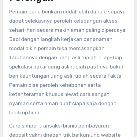
Pemain perlu berikan modal lebih dahulu supaya
dapat selekasnya peroleh kelapangan akses
sehari-hari secara makin aman paling dipercaya.
Jadi dengan langkah kerjakan penanaman
modal bikin pemain bisa memasangkan
taruhannya dengan uang asli rupiah. Tiap-tiap
spekulasi pakai uang asli rupiah pastinya bakal
beri keuntungan uang asli rupiah secara fakta.
Pemain bisa peroleh kehebohan serta
ketenteraman khusus lewat cara sangat
nyaman serta aman buat siapa saja dengan
lebih optimal.
Cara simpel transaksi bisnis pembayaran
deposit yakni dnegan trik berkunjung website