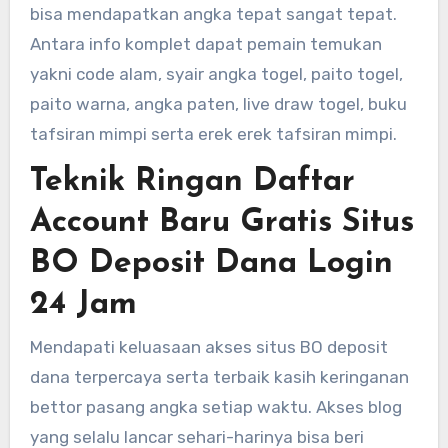
bisa mendapatkan angka tepat sangat tepat.
Antara info komplet dapat pemain temukan
yakni code alam, syair angka togel, paito togel,
paito warna, angka paten, live draw togel, buku
tafsiran mimpi serta erek erek tafsiran mimpi.
Teknik Ringan Daftar
Account Baru Gratis Situs
BO Deposit Dana Login
24 Jam
Mendapati keluasaan akses situs BO deposit
dana terpercaya serta terbaik kasih keringanan
bettor pasang angka setiap waktu. Akses blog
yang selalu lancar sehari-harinya bisa beri