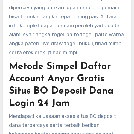
dipercaya yang bahkan juga menolong pemain
bisa temukan angka tepat paling pas. Antara
info komplet dapat pemain peroleh yaitu code
alam, syair angka togel, paito togel, paito warna,
angka paten, live draw togel, buku ijtihad mimpi
serta erek erek ijtihad mimpi.
Metode Simpel Daftar
Account Anyar Gratis
Situs BO Deposit Dana
Login 24 Jam
Mendapati keluasaan akses situs BO deposit
dana terpercaya serta terbaik berikan