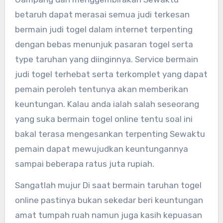
betaruh dapat merasai semua judi terkesan
bermain judi togel dalam internet terpenting
dengan bebas menunjuk pasaran togel serta
type taruhan yang diinginnya. Service bermain
judi togel terhebat serta terkomplet yang dapat
pemain peroleh tentunya akan memberikan
keuntungan. Kalau anda ialah salah seseorang
yang suka bermain togel online tentu soal ini
bakal terasa mengesankan terpenting Sewaktu
pemain dapat mewujudkan keuntungannya
sampai beberapa ratus juta rupiah.
Sangatlah mujur Di saat bermain taruhan togel
online pastinya bukan sekedar beri keuntungan
amat tumpah ruah namun juga kasih kepuasan