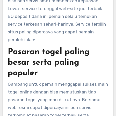
bisa beri servis amat memberikan kepuasan.
Lewat service terunggul web-site judi terbaik
BO deposit dana ini pemain selalu temukan
service terkesan sehari-harinya. Service terpilih
situs paling dipercaya yang dapat pemain
peroleh ialah:
Pasaran togel paling
besar serta paling
populer
Gampang untuk pemain menggapai sukses main
togel online dengan bisa memutuskan tiap
pasaran togel yang mau di ikutinya. Bersama
web resmi dapat dipercaya ini beri servis
terkomplet pasaran togel terbaik serta