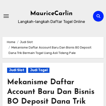
Skip
to
MauriceCarlin
content
Langkah-langkah Daftar Togel Online
Home
Judi Slot
Mekanisme Daftar Account Baru Dan Bisnis BO Deposit
Dana Trik Bermain Togel Uang Asli Tideng Pale
Judi Slot
Judi Togel
Mekanisme Daftar
Account Baru Dan Bisnis
BO Deposit Dana Trik