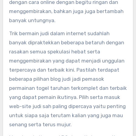
dengan cara online dengan begitu ringan dan
menggembirakan, bahkan juga juga bertambah
banyak untungnya.
Trik bermain judi dalam internet sudahlah
banyak dipraktekkan beberapa betaruh dengan
rasakan semua spekulasi hebat serta
menggembirakan yang dapat menjadi unggulan
terpercaya dan terbaik kini. Pastilah terdapat
beberapa pilihan blog judi jadi pemasok
permainan togel taruhan terkomplet dan terbaik
yang dapat pemain ikutinya. Pilih serta masuk
web-site judi sah paling dipercaya yaitu penting
untuk siapa saja terutam kalian yang juga mau
senang serta terus mujur.