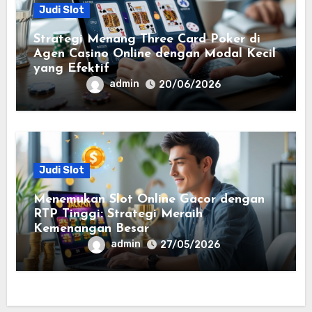
Judi Slot
Strategi Menang Three Card Poker di
Agen Casino Online dengan Modal Kecil
yang Efektif
admin
20/06/2026
Judi Slot
Menemukan Slot Online Gacor dengan
RTP Tinggi: Strategi Meraih
Kemenangan Besar
admin
27/05/2026