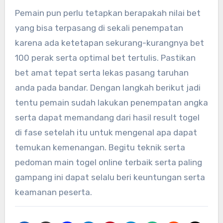
Pemain pun perlu tetapkan berapakah nilai bet
yang bisa terpasang di sekali penempatan
karena ada ketetapan sekurang-kurangnya bet
100 perak serta optimal bet tertulis. Pastikan
bet amat tepat serta lekas pasang taruhan
anda pada bandar. Dengan langkah berikut jadi
tentu pemain sudah lakukan penempatan angka
serta dapat memandang dari hasil result togel
di fase setelah itu untuk mengenal apa dapat
temukan kemenangan. Begitu teknik serta
pedoman main togel online terbaik serta paling
gampang ini dapat selalu beri keuntungan serta
keamanan peserta.