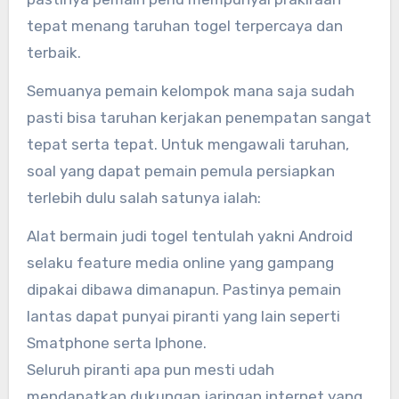
tepat menang taruhan togel terpercaya dan
terbaik.
Semuanya pemain kelompok mana saja sudah
pasti bisa taruhan kerjakan penempatan sangat
tepat serta tepat. Untuk mengawali taruhan,
soal yang dapat pemain pemula persiapkan
terlebih dulu salah satunya ialah:
Alat bermain judi togel tentulah yakni Android
selaku feature media online yang gampang
dipakai dibawa dimanapun. Pastinya pemain
lantas dapat punyai piranti yang lain seperti
Smatphone serta Iphone.
Seluruh piranti apa pun mesti udah
mendapatkan dukungan jaringan internet yang