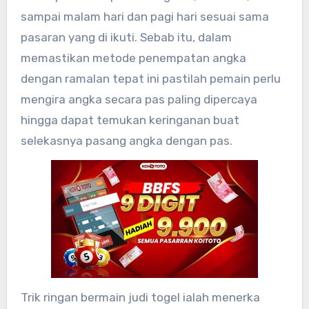
sampai malam hari dan pagi hari sesuai sama
pasaran yang di ikuti. Sebab itu, dalam
memastikan metode penempatan angka
dengan ramalan tepat ini pastilah pemain perlu
mengira angka secara pas paling dipercaya
hingga dapat temukan keringanan buat
selekasnya pasang angka dengan pas.
Trik ringan bermain judi togel ialah menerka