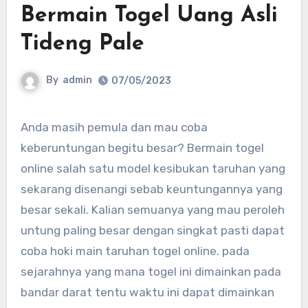
Bermain Togel Uang Asli
Tideng Pale
By
admin
07/05/2023
Anda masih pemula dan mau coba
keberuntungan begitu besar? Bermain togel
online salah satu model kesibukan taruhan yang
sekarang disenangi sebab keuntungannya yang
besar sekali. Kalian semuanya yang mau peroleh
untung paling besar dengan singkat pasti dapat
coba hoki main taruhan togel online. pada
sejarahnya yang mana togel ini dimainkan pada
bandar darat tentu waktu ini dapat dimainkan