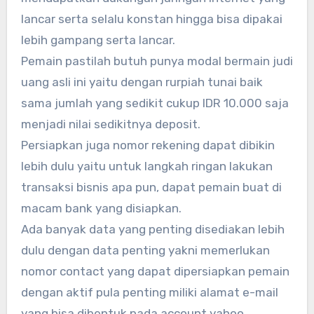
lancar serta selalu konstan hingga bisa dipakai
lebih gampang serta lancar.
Pemain pastilah butuh punya modal bermain judi
uang asli ini yaitu dengan rurpiah tunai baik
sama jumlah yang sedikit cukup IDR 10.000 saja
menjadi nilai sedikitnya deposit.
Persiapkan juga nomor rekening dapat dibikin
lebih dulu yaitu untuk langkah ringan lakukan
transaksi bisnis apa pun, dapat pemain buat di
macam bank yang disiapkan.
Ada banyak data yang penting disediakan lebih
dulu dengan data penting yakni memerlukan
nomor contact yang dapat dipersiapkan pemain
dengan aktif pula penting miliki alamat e-mail
yang bisa dibentuk pada account yahoo