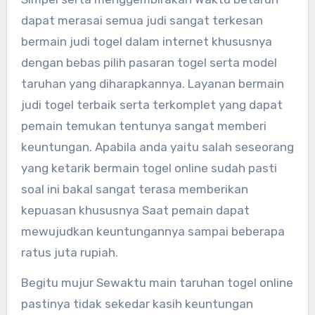
dapat merasai semua judi sangat terkesan
bermain judi togel dalam internet khususnya
dengan bebas pilih pasaran togel serta model
taruhan yang diharapkannya. Layanan bermain
judi togel terbaik serta terkomplet yang dapat
pemain temukan tentunya sangat memberi
keuntungan. Apabila anda yaitu salah seseorang
yang ketarik bermain togel online sudah pasti
soal ini bakal sangat terasa memberikan
kepuasan khususnya Saat pemain dapat
mewujudkan keuntungannya sampai beberapa
ratus juta rupiah.
Begitu mujur Sewaktu main taruhan togel online
pastinya tidak sekedar kasih keuntungan