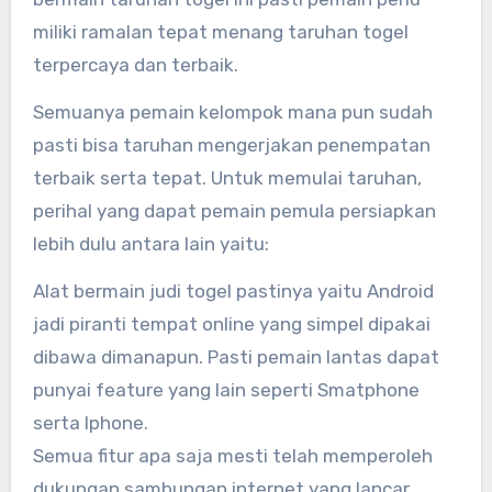
miliki ramalan tepat menang taruhan togel
terpercaya dan terbaik.
Semuanya pemain kelompok mana pun sudah
pasti bisa taruhan mengerjakan penempatan
terbaik serta tepat. Untuk memulai taruhan,
perihal yang dapat pemain pemula persiapkan
lebih dulu antara lain yaitu:
Alat bermain judi togel pastinya yaitu Android
jadi piranti tempat online yang simpel dipakai
dibawa dimanapun. Pasti pemain lantas dapat
punyai feature yang lain seperti Smatphone
serta Iphone.
Semua fitur apa saja mesti telah memperoleh
dukungan sambungan internet yang lancar