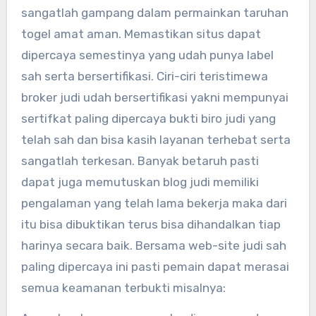
sangatlah gampang dalam permainkan taruhan
togel amat aman. Memastikan situs dapat
dipercaya semestinya yang udah punya label
sah serta bersertifikasi. Ciri-ciri teristimewa
broker judi udah bersertifikasi yakni mempunyai
sertifkat paling dipercaya bukti biro judi yang
telah sah dan bisa kasih layanan terhebat serta
sangatlah terkesan. Banyak betaruh pasti
dapat juga memutuskan blog judi memiliki
pengalaman yang telah lama bekerja maka dari
itu bisa dibuktikan terus bisa dihandalkan tiap
harinya secara baik. Bersama web-site judi sah
paling dipercaya ini pasti pemain dapat merasai
semua keamanan terbukti misalnya: