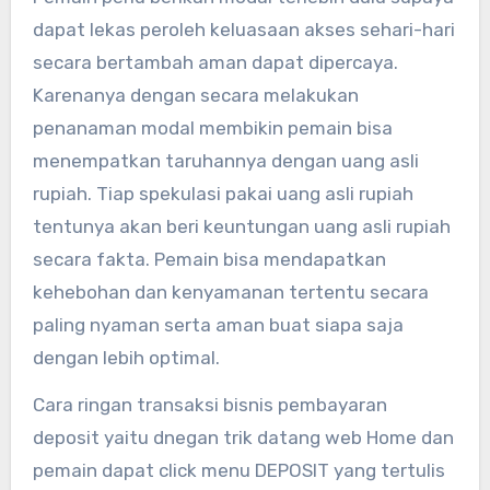
dapat lekas peroleh keluasaan akses sehari-hari
secara bertambah aman dapat dipercaya.
Karenanya dengan secara melakukan
penanaman modal membikin pemain bisa
menempatkan taruhannya dengan uang asli
rupiah. Tiap spekulasi pakai uang asli rupiah
tentunya akan beri keuntungan uang asli rupiah
secara fakta. Pemain bisa mendapatkan
kehebohan dan kenyamanan tertentu secara
paling nyaman serta aman buat siapa saja
dengan lebih optimal.
Cara ringan transaksi bisnis pembayaran
deposit yaitu dnegan trik datang web Home dan
pemain dapat click menu DEPOSIT yang tertulis