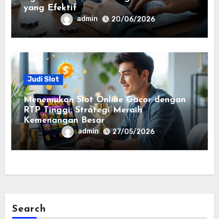
yang Efektif
admin
20/06/2026
Judi Slot
Menemukan Slot Online Gacor dengan
RTP Tinggi: Strategi Meraih
Kemenangan Besar
admin
27/05/2026
Search