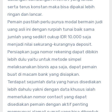
serta terus konstan maka bisa dipakai lebih
ringan dan lancar.
Pemain pastilah perlu punya modal bermain judi
uang asli ini dengan rurpiah tunai baik sama
jumlah yang sedikit cukup IDR 10.000 saja
menjadi nilai sekurang-kurangnya deposit.
Persiapkan juga nomor rekening dapat dibikin
lebih dulu yaitu untuk metode simpel
melaksanakan bisnis apa saja, dapat pemain
buat di macam bank yang disiapkan.
Terdapat sejumlah data yang harus disediakan
lebih dahulu yakni dengan data khusus ialah
memerlukan nomor contact yang dapat
disediakan pemain dengan aktif penting
mempunyai alamat e-mail yang bisa dibentuk