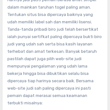
dalam mainkan taruhan togel paling aman.
Tentukan situs bisa dipercaya baiknya yang
udah memiliki label sah dan memiliki lisensi.
Tanda-tanda pribadi biro judi telah bersertikat
ialah punyai sertifkat paling dipercaya bukti biro
judi yang udah sah serta bisa kasih layanan
terhebat dan amat terkesan. Banyak betaruh
pastilah dapat juga pilih web-site judi
mempunyai pengalaman yang udah lama
bekerja hingga bisa dibuktikan selalu bisa
dipercaya tiap harinya secara baik. Bersama
web-site judi sah paling dipercaya ini pasti
pemain dapat merasai semua keamanan
terbukti misalnya: