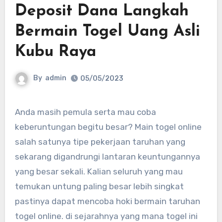
Deposit Dana Langkah
Bermain Togel Uang Asli
Kubu Raya
By
admin
05/05/2023
Anda masih pemula serta mau coba
keberuntungan begitu besar? Main togel online
salah satunya tipe pekerjaan taruhan yang
sekarang digandrungi lantaran keuntungannya
yang besar sekali. Kalian seluruh yang mau
temukan untung paling besar lebih singkat
pastinya dapat mencoba hoki bermain taruhan
togel online. di sejarahnya yang mana togel ini