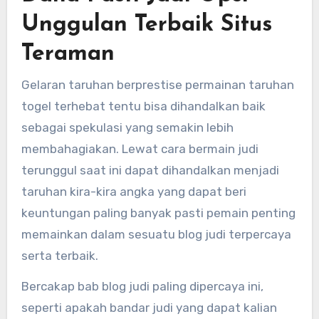
Unggulan Terbaik Situs
Teraman
Gelaran taruhan berprestise permainan taruhan
togel terhebat tentu bisa dihandalkan baik
sebagai spekulasi yang semakin lebih
membahagiakan. Lewat cara bermain judi
terunggul saat ini dapat dihandalkan menjadi
taruhan kira-kira angka yang dapat beri
keuntungan paling banyak pasti pemain penting
memainkan dalam sesuatu blog judi terpercaya
serta terbaik.
Bercakap bab blog judi paling dipercaya ini,
seperti apakah bandar judi yang dapat kalian