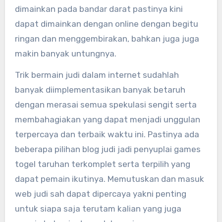
dimainkan pada bandar darat pastinya kini
dapat dimainkan dengan online dengan begitu
ringan dan menggembirakan, bahkan juga juga
makin banyak untungnya.
Trik bermain judi dalam internet sudahlah
banyak diimplementasikan banyak betaruh
dengan merasai semua spekulasi sengit serta
membahagiakan yang dapat menjadi unggulan
terpercaya dan terbaik waktu ini. Pastinya ada
beberapa pilihan blog judi jadi penyuplai games
togel taruhan terkomplet serta terpilih yang
dapat pemain ikutinya. Memutuskan dan masuk
web judi sah dapat dipercaya yakni penting
untuk siapa saja terutam kalian yang juga