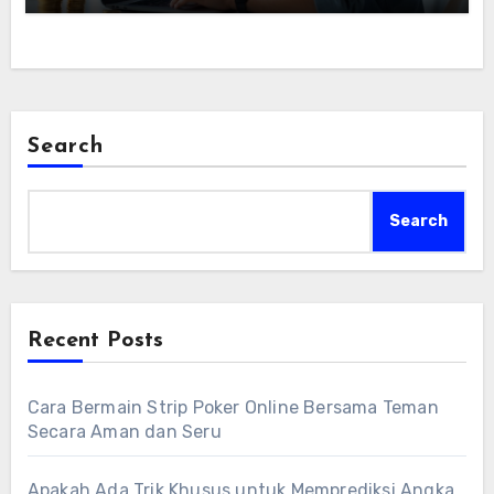
Search
Search
Recent Posts
Cara Bermain Strip Poker Online Bersama Teman
Secara Aman dan Seru
Apakah Ada Trik Khusus untuk Memprediksi Angka