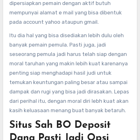
dipersiapkan pemain dengan aktif butuh
mempunyai alamat e mail yang bisa dibentuk
pada account yahoo ataupun gmail.
Itu dia hal yang bisa disediakan lebih dulu oleh
banyak pemain pemula. Pasti juga, jadi
seseorang pemula jadi harus telah siap dengan
moral taruhan yang makin lebih kuat karenanya
penting siap menghadapi hasil judi untuk
temukan keuntungan paling besar atau sampai
dampak dan rugi yang bisa jadi dirasakan. Lepas
dari perihal itu, dengan moral diri lebh kuat akan
kasih keluasaan menang buat banyak betaruh.
Situs Sah BO Deposit
Dana Pasti Jadi Opsi