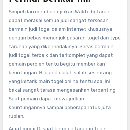
Simpel dan membahagiakan Waktu betaruh
dapat merasai semua judi sangat terkesan
bermain judi togel dalam internet khususnya
dengan bebas menunjuk pasaran togel dan type
taruhan yang dikehendakinya. Servis bermain
judi togel terbaik dan terkomplet yang dapat
pemain peroleh tentu begitu memberikan
keuntungan. Bila anda ialah salah seseorang
yang ketarik main togel online tentu soal ini
bakal sangat terasa mengesankan terpenting
Saat pemain dapat mewujudkan
keuntungannya sampai beberapa ratus juta
rupiah.
Amat mujur Di saat bermain taruhan togel