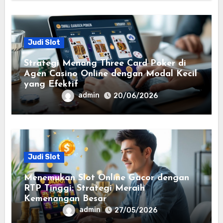
Judi Slot
Strategi Menang Three Card Poker di
Agen Casino Online dengan Modal Kecil
yang Efektif
admin
20/06/2026
Judi Slot
Menemukan Slot Online Gacor dengan
RTP Tinggi: Strategi Meraih
Kemenangan Besar
admin
27/05/2026