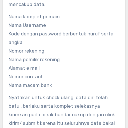
mencakup data:
Nama komplet pemain
Nama Username
Kode dengan password berbentuk huruf serta
angka
Nomor rekening
Nama pemilik rekening
Alamat e mail
Nomor contact
Nama macam bank
Nyatakan untuk check ulangi data diri telah
betul, berlaku serta komplet selekasnya
kirimkan pada pihak bandar cukup dengan click
kirim/ submit karena itu seluruhnya data bakal