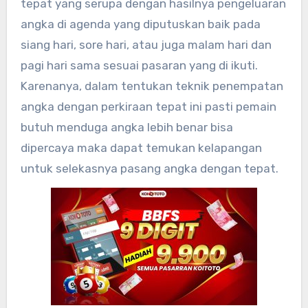
tepat yang serupa dengan hasilnya pengeluaran
angka di agenda yang diputuskan baik pada
siang hari, sore hari, atau juga malam hari dan
pagi hari sama sesuai pasaran yang di ikuti.
Karenanya, dalam tentukan teknik penempatan
angka dengan perkiraan tepat ini pasti pemain
butuh menduga angka lebih benar bisa
dipercaya maka dapat temukan kelapangan
untuk selekasnya pasang angka dengan tepat.