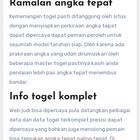
Ramalan angka tepat
Kemenangan togel pasti ditanggung oleh situs
dengan menyiapkan perkiraan angka tepat
dapat dipercaya dapat pemain peroleh untuk
sejumlah model taruhan siap. Oleh karena ada
prakiraan angka yang udah dirumuskan oleh
beberapa master togel pastinya kasih anda
penilaian lebih pas angka tepat menembus
bandar.
Info togel komplet
Web judi bisa dipercaya pula datangkan pelbagai
data dan data togel terkomplet presisi dapat
dipercaya yang bahkan juga menolong pemain
bisa temukan angka tepat paling tepat. Di