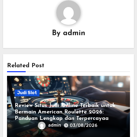
By
admin
Related Post
Judi Slot
Review Situs Judi Online Terbaik untuk
Bermain American Roulette 2026:
Panduan Lengkap dan Terpercayaa
admin
03/08/2026