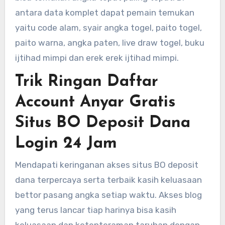
antara data komplet dapat pemain temukan
yaitu code alam, syair angka togel, paito togel,
paito warna, angka paten, live draw togel, buku
ijtihad mimpi dan erek erek ijtihad mimpi.
Trik Ringan Daftar
Account Anyar Gratis
Situs BO Deposit Dana
Login 24 Jam
Mendapati keringanan akses situs BO deposit
dana terpercaya serta terbaik kasih keluasaan
bettor pasang angka setiap waktu. Akses blog
yang terus lancar tiap harinya bisa kasih