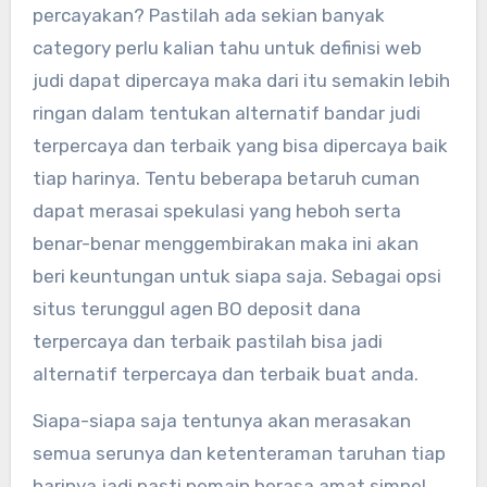
percayakan? Pastilah ada sekian banyak
category perlu kalian tahu untuk definisi web
judi dapat dipercaya maka dari itu semakin lebih
ringan dalam tentukan alternatif bandar judi
terpercaya dan terbaik yang bisa dipercaya baik
tiap harinya. Tentu beberapa betaruh cuman
dapat merasai spekulasi yang heboh serta
benar-benar menggembirakan maka ini akan
beri keuntungan untuk siapa saja. Sebagai opsi
situs terunggul agen BO deposit dana
terpercaya dan terbaik pastilah bisa jadi
alternatif terpercaya dan terbaik buat anda.
Siapa-siapa saja tentunya akan merasakan
semua serunya dan ketenteraman taruhan tiap
harinya jadi pasti pemain berasa amat simpel