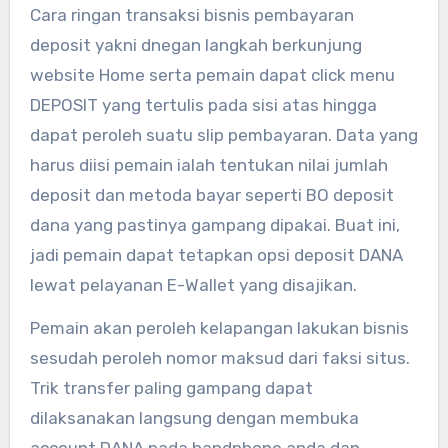
Cara ringan transaksi bisnis pembayaran
deposit yakni dnegan langkah berkunjung
website Home serta pemain dapat click menu
DEPOSIT yang tertulis pada sisi atas hingga
dapat peroleh suatu slip pembayaran. Data yang
harus diisi pemain ialah tentukan nilai jumlah
deposit dan metoda bayar seperti BO deposit
dana yang pastinya gampang dipakai. Buat ini,
jadi pemain dapat tetapkan opsi deposit DANA
lewat pelayanan E-Wallet yang disajikan.
Pemain akan peroleh kelapangan lakukan bisnis
sesudah peroleh nomor maksud dari faksi situs.
Trik transfer paling gampang dapat
dilaksanakan langsung dengan membuka
account DANA pada handphone anda dan