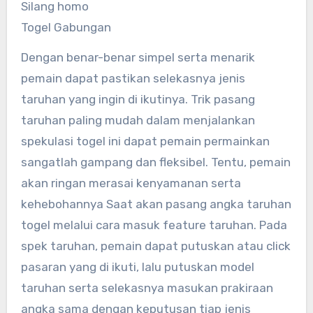
Silang homo
Togel Gabungan
Dengan benar-benar simpel serta menarik
pemain dapat pastikan selekasnya jenis
taruhan yang ingin di ikutinya. Trik pasang
taruhan paling mudah dalam menjalankan
spekulasi togel ini dapat pemain permainkan
sangatlah gampang dan fleksibel. Tentu, pemain
akan ringan merasai kenyamanan serta
kehebohannya Saat akan pasang angka taruhan
togel melalui cara masuk feature taruhan. Pada
spek taruhan, pemain dapat putuskan atau click
pasaran yang di ikuti, lalu putuskan model
taruhan serta selekasnya masukan prakiraan
angka sama dengan keputusan tiap jenis