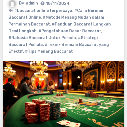
By
admin
18/11/2024
#baccarat online terpercaya
,
#Cara Bermain
Baccarat Online
,
#Metode Menang Mudah dalam
Permainan Baccarat
,
#Panduan Baccarat Langkah
Demi Langkah
,
#Pengetahuan Dasar Baccarat
,
#Rahasia Baccarat Untuk Pemula
,
#Strategi
Baccarat Pemula
,
#Teknik Bermain Baccarat yang
Efektif
,
#Tips Menang Baccarat