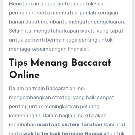
Menetapkan anggaran tetap untuk sesi
permainan, serta membatasi jumlah kerugian
harian dapat membantu mengatur pengeluaran.
Selain itu, mengetahui kapan waktu yang tepat
untuk berhenti bermain juga penting untuk
menjaga keseimbangan finansial.
Tips Menang Baccarat
Online
Dalam bermain Baccarat online,
mengembangkan strategi yang baik sangat
penting untuk meningkatkan peluang
kemenangan. Dalam bagian ini, kita akan
membahas
manfaat sistem taruhan
Baccarat
serta
waktu terbaik bermain Baccarat
untuk