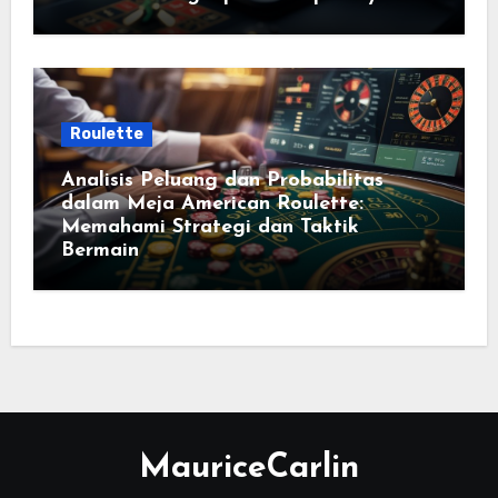
Roulette
Analisis Peluang dan Probabilitas
dalam Meja American Roulette:
Memahami Strategi dan Taktik
Bermain
MauriceCarlin