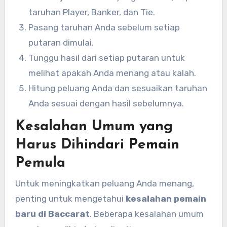
taruhan Player, Banker, dan Tie.
Pasang taruhan Anda sebelum setiap
putaran dimulai.
Tunggu hasil dari setiap putaran untuk
melihat apakah Anda menang atau kalah.
Hitung peluang Anda dan sesuaikan taruhan
Anda sesuai dengan hasil sebelumnya.
Kesalahan Umum yang
Harus Dihindari Pemain
Pemula
Untuk meningkatkan peluang Anda menang,
penting untuk mengetahui
kesalahan pemain
baru di Baccarat
. Beberapa kesalahan umum