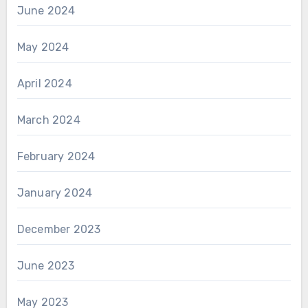
June 2024
May 2024
April 2024
March 2024
February 2024
January 2024
December 2023
June 2023
May 2023