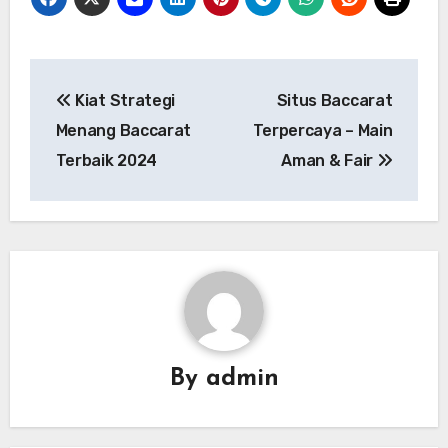
Post
Kiat Strategi
Situs Baccarat
navigation
Menang Baccarat
Terpercaya – Main
Terbaik 2024
Aman & Fair
By
admin