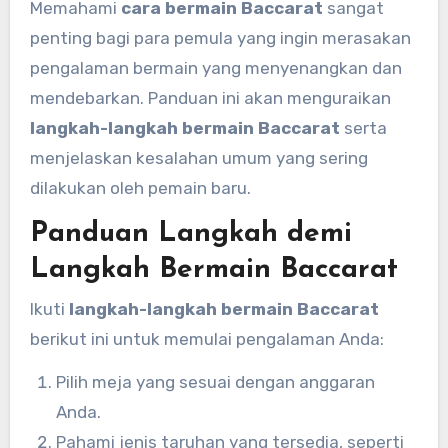
Memahami
cara bermain Baccarat
sangat
penting bagi para pemula yang ingin merasakan
pengalaman bermain yang menyenangkan dan
mendebarkan. Panduan ini akan menguraikan
langkah-langkah bermain Baccarat
serta
menjelaskan kesalahan umum yang sering
dilakukan oleh pemain baru.
Panduan Langkah demi
Langkah Bermain Baccarat
Ikuti
langkah-langkah bermain Baccarat
berikut ini untuk memulai pengalaman Anda:
Pilih meja yang sesuai dengan anggaran
Anda.
Pahami jenis taruhan yang tersedia, seperti