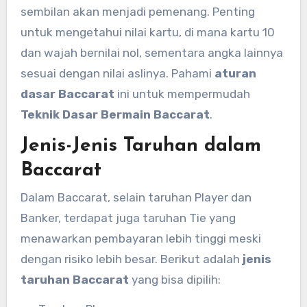
sembilan akan menjadi pemenang. Penting
untuk mengetahui nilai kartu, di mana kartu 10
dan wajah bernilai nol, sementara angka lainnya
sesuai dengan nilai aslinya. Pahami
aturan
dasar Baccarat
ini untuk mempermudah
Teknik Dasar Bermain Baccarat
.
Jenis-Jenis Taruhan dalam
Baccarat
Dalam Baccarat, selain taruhan Player dan
Banker, terdapat juga taruhan Tie yang
menawarkan pembayaran lebih tinggi meski
dengan risiko lebih besar. Berikut adalah
jenis
taruhan Baccarat
yang bisa dipilih: