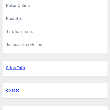
Poker Online
Roulette
Taruhan Tenis
Tembak Ikan Online
Situs Toto
olxtoto