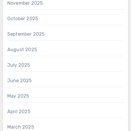
November 2025
October 2025
September 2025
August 2025
July 2025
June 2025
May 2025
April 2025
March 2025