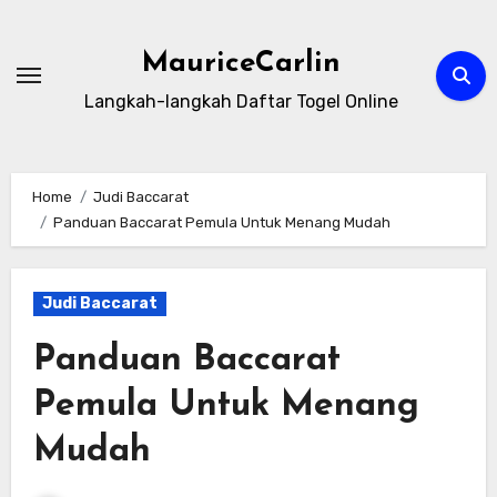
Skip
to
MauriceCarlin
content
Langkah-langkah Daftar Togel Online
Home
Judi Baccarat
Panduan Baccarat Pemula Untuk Menang Mudah
Judi Baccarat
Panduan Baccarat
Pemula Untuk Menang
Mudah