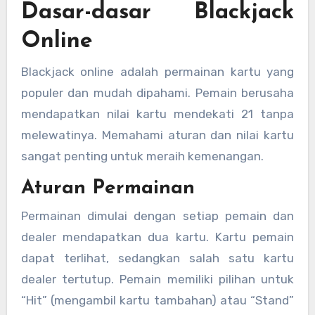
Dasar-dasar Blackjack
Online
Blackjack online adalah permainan kartu yang
populer dan mudah dipahami. Pemain berusaha
mendapatkan nilai kartu mendekati 21 tanpa
melewatinya. Memahami aturan dan nilai kartu
sangat penting untuk meraih kemenangan.
Aturan Permainan
Permainan dimulai dengan setiap pemain dan
dealer mendapatkan dua kartu. Kartu pemain
dapat terlihat, sedangkan salah satu kartu
dealer tertutup. Pemain memiliki pilihan untuk
“Hit” (mengambil kartu tambahan) atau “Stand”