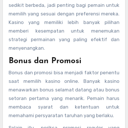
sedikit berbeda, jadi penting bagi pemain untuk
memilih yang sesuai dengan preferensi mereka.
Kasino yang memiliki lebih banyak pilihan
memberi kesempatan untuk menemukan
strategi permainan yang paling efektif dan
menyenangkan.
Bonus dan Promosi
Bonus dan promosi bisa menjadi faktor penentu
saat memilih kasino online. Banyak kasino
menawarkan bonus selamat datang atau bonus
setoran pertama yang menarik. Pemain harus
membaca syarat dan ketentuan untuk
memahami persyaratan taruhan yang berlaku.
Selain itu, periksa promosi reguler yang