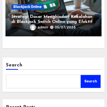
Blackjack Online
Strategi Dasar Menghindari Kekalahan
di Blackjack Switch Online yang Efektif
admin
05/07/2026
Search
Search