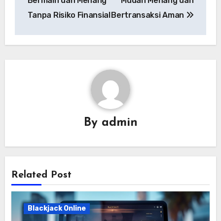
Bermain dan Menang
Mudah Menang dan
Tanpa Risiko Finansial
Bertransaksi Aman
By
admin
Related Post
Blackjack Online