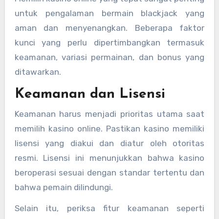
untuk pengalaman bermain blackjack yang
aman dan menyenangkan. Beberapa faktor
kunci yang perlu dipertimbangkan termasuk
keamanan, variasi permainan, dan bonus yang
ditawarkan.
Keamanan dan Lisensi
Keamanan harus menjadi prioritas utama saat
memilih kasino online. Pastikan kasino memiliki
lisensi yang diakui dan diatur oleh otoritas
resmi. Lisensi ini menunjukkan bahwa kasino
beroperasi sesuai dengan standar tertentu dan
bahwa pemain dilindungi.
Selain itu, periksa fitur keamanan seperti