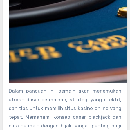
Dalam panduan ini, pemain akan menemukan
aturan dasar permainan, strategi yang efektif,
dan tips untuk memilih situs kasino online yang
tepat. Memahami konsep dasar blackjack dan
cara bermain dengan bijak sangat penting bagi