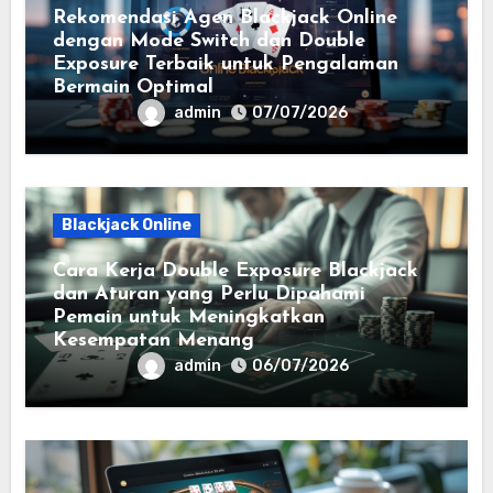
Rekomendasi Agen Blackjack Online
dengan Mode Switch dan Double
Exposure Terbaik untuk Pengalaman
Bermain Optimal
admin
07/07/2026
Blackjack Online
Cara Kerja Double Exposure Blackjack
dan Aturan yang Perlu Dipahami
Pemain untuk Meningkatkan
Kesempatan Menang
admin
06/07/2026