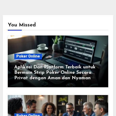
You Missed
Poker Online
Aplikasi Dan Platform Terbaik untuk
Bermain Strip Poker Online Secara
Privat dengan Aman dan Nyaman
Poker Online