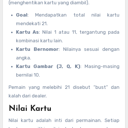
(menghentikan kartu yang diambil).
Goal
: Mendapatkan total nilai kartu
mendekati 21.
Kartu As
: Nilai 1 atau 11, tergantung pada
kombinasi kartu lain.
Kartu Bernomor
: Nilainya sesuai dengan
angka.
Kartu Gambar (J, Q, K)
: Masing-masing
bernilai 10.
Pemain yang melebihi 21 disebut “bust” dan
kalah dari dealer.
Nilai Kartu
Nilai kartu adalah inti dari permainan. Setiap