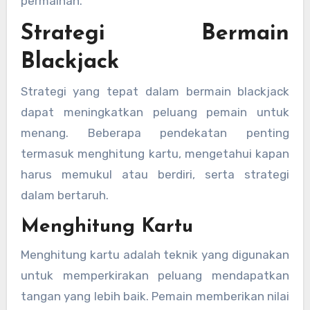
permainan.
Strategi Bermain
Blackjack
Strategi yang tepat dalam bermain blackjack
dapat meningkatkan peluang pemain untuk
menang. Beberapa pendekatan penting
termasuk menghitung kartu, mengetahui kapan
harus memukul atau berdiri, serta strategi
dalam bertaruh.
Menghitung Kartu
Menghitung kartu adalah teknik yang digunakan
untuk memperkirakan peluang mendapatkan
tangan yang lebih baik. Pemain memberikan nilai