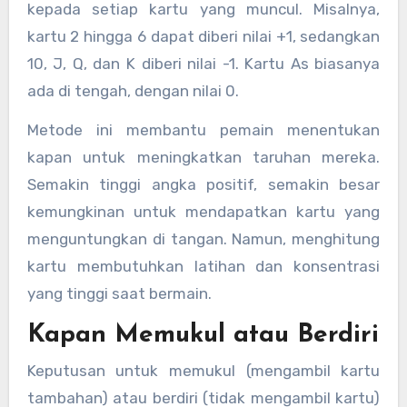
kepada setiap kartu yang muncul. Misalnya,
kartu 2 hingga 6 dapat diberi nilai +1, sedangkan
10, J, Q, dan K diberi nilai -1. Kartu As biasanya
ada di tengah, dengan nilai 0.
Metode ini membantu pemain menentukan
kapan untuk meningkatkan taruhan mereka.
Semakin tinggi angka positif, semakin besar
kemungkinan untuk mendapatkan kartu yang
menguntungkan di tangan. Namun, menghitung
kartu membutuhkan latihan dan konsentrasi
yang tinggi saat bermain.
Kapan Memukul atau Berdiri
Keputusan untuk memukul (mengambil kartu
tambahan) atau berdiri (tidak mengambil kartu)