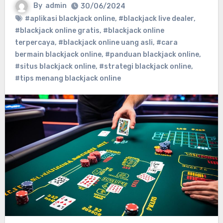
By
admin
30/06/2024
#aplikasi blackjack online
,
#blackjack live dealer
,
#blackjack online gratis
,
#blackjack online
terpercaya
,
#blackjack online uang asli
,
#cara
bermain blackjack online
,
#panduan blackjack online
,
#situs blackjack online
,
#strategi blackjack online
,
#tips menang blackjack online