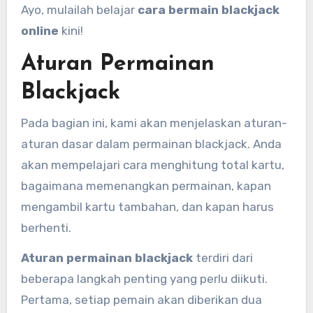
Ayo, mulailah belajar
cara bermain blackjack
online
kini!
Aturan Permainan
Blackjack
Pada bagian ini, kami akan menjelaskan aturan-
aturan dasar dalam permainan blackjack. Anda
akan mempelajari cara menghitung total kartu,
bagaimana memenangkan permainan, kapan
mengambil kartu tambahan, dan kapan harus
berhenti.
Aturan permainan blackjack
terdiri dari
beberapa langkah penting yang perlu diikuti.
Pertama, setiap pemain akan diberikan dua