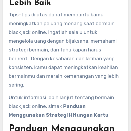
Lebih Baik
Tips-tips di atas dapat membantu kamu
meningkatkan peluang menang saat bermain
blackjack online. Ingatlah selalu untuk
mengelola uang dengan bijaksana, memahami
strategi bermain, dan tahu kapan harus
berhenti. Dengan kesabaran dan latihan yang
konsisten, kamu dapat meningkatkan keahlian
bermainmu dan meraih kemenangan yang lebih
sering.
Untuk informasi lebih lanjut tentang bermain
blackjack online, simak
Panduan
Menggunakan Strategi Hitungan Kartu
.
Panduan Menggunakan