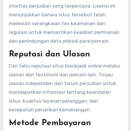
otoritas perjudian yang terpercaya. Lisensi ini
menunjukkan bahwa situs tersebut telah
melewati serangkaian tes keamanan dan
regulasi untuk memastikan keadilan permainan
dan perlindungan data pribadi para pemain.
Reputasi dan Ulasan
Cari tahu reputasi situs blackjack online melalui
ulasan dan testimoni dari pemain lain. Tinjau
ulasan independen dan forum perjudian untuk
mendapatkan informasi tentang keandalan
situs, kualitas layanan pelanggan, dan
kecepatan penarikan kemenangan.
Metode Pembayaran