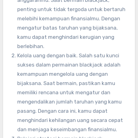
anggaranmu. Saat bermain blackjack,
penting untuk tidak tergoda untuk bertaruh
melebihi kemampuan finansialmu. Dengan
mengatur batas taruhan yang bijaksana,
kamu dapat menghindari kerugian yang
berlebihan.
Kelola uang dengan baik. Salah satu kunci
sukses dalam permainan blackjack adalah
kemampuan mengelola uang dengan
bijaksana. Saat bermain, pastikan kamu
memiliki rencana untuk mengatur dan
mengendalikan jumlah taruhan yang kamu
pasang. Dengan cara ini, kamu dapat
menghindari kehilangan uang secara cepat
dan menjaga keseimbangan finansialmu.