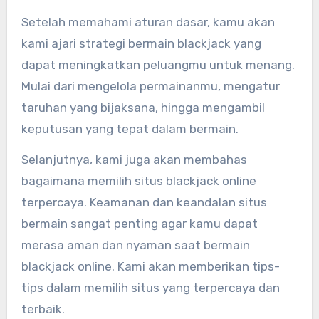
Setelah memahami aturan dasar, kamu akan
kami ajari strategi bermain blackjack yang
dapat meningkatkan peluangmu untuk menang.
Mulai dari mengelola permainanmu, mengatur
taruhan yang bijaksana, hingga mengambil
keputusan yang tepat dalam bermain.
Selanjutnya, kami juga akan membahas
bagaimana memilih situs blackjack online
terpercaya. Keamanan dan keandalan situs
bermain sangat penting agar kamu dapat
merasa aman dan nyaman saat bermain
blackjack online. Kami akan memberikan tips-
tips dalam memilih situs yang terpercaya dan
terbaik.