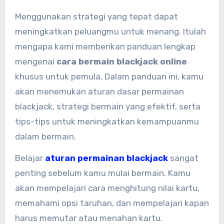
Menggunakan strategi yang tepat dapat
meningkatkan peluangmu untuk menang. Itulah
mengapa kami memberikan panduan lengkap
mengenai
cara bermain blackjack online
khusus untuk pemula. Dalam panduan ini, kamu
akan menemukan aturan dasar permainan
blackjack, strategi bermain yang efektif, serta
tips-tips untuk meningkatkan kemampuanmu
dalam bermain.
Belajar
aturan permainan blackjack
sangat
penting sebelum kamu mulai bermain. Kamu
akan mempelajari cara menghitung nilai kartu,
memahami opsi taruhan, dan mempelajari kapan
harus memutar atau menahan kartu.