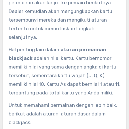
permainan akan lanjut ke pemain berikutnya.
Dealer kemudian akan mengungkapkan kartu
tersembunyi mereka dan mengikuti aturan
tertentu untuk memutuskan langkah
selanjutnya.
Hal penting lain dalam
aturan permainan
blackjack
adalah nilai kartu. Kartu bernomor
memiliki nilai yang sama dengan angka di kartu
tersebut, sementara kartu wajah (J, Q, K)
memiliki nilai 10. Kartu As dapat bernilai 1 atau 11,
tergantung pada total kartu yang Anda miliki.
Untuk memahami permainan dengan lebih baik,
berikut adalah aturan-aturan dasar dalam
blackjack: