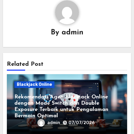
By
admin
Related Post
Blackjack Online
Rekomendasi Agen Blackjack Online
dengan Mode Switch dan Double
Exposure Terbaik untuk Pengalaman
Bermain Optimal
admin
07/07/2026