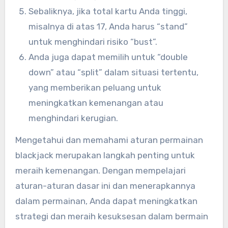
Sebaliknya, jika total kartu Anda tinggi,
misalnya di atas 17, Anda harus “stand”
untuk menghindari risiko “bust”.
Anda juga dapat memilih untuk “double
down” atau “split” dalam situasi tertentu,
yang memberikan peluang untuk
meningkatkan kemenangan atau
menghindari kerugian.
Mengetahui dan memahami aturan permainan
blackjack merupakan langkah penting untuk
meraih kemenangan. Dengan mempelajari
aturan-aturan dasar ini dan menerapkannya
dalam permainan, Anda dapat meningkatkan
strategi dan meraih kesuksesan dalam bermain