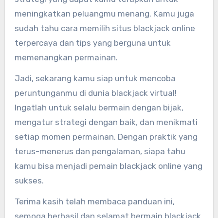
meningkatkan peluangmu menang. Kamu juga
sudah tahu cara memilih situs blackjack online
terpercaya dan tips yang berguna untuk
memenangkan permainan.
Jadi, sekarang kamu siap untuk mencoba
peruntunganmu di dunia blackjack virtual!
Ingatlah untuk selalu bermain dengan bijak,
mengatur strategi dengan baik, dan menikmati
setiap momen permainan. Dengan praktik yang
terus-menerus dan pengalaman, siapa tahu
kamu bisa menjadi pemain blackjack online yang
sukses.
Terima kasih telah membaca panduan ini,
semoga berhasil dan selamat bermain blackjack