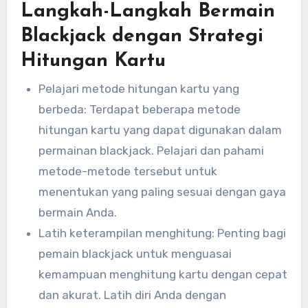
Langkah-Langkah Bermain
Blackjack dengan Strategi
Hitungan Kartu
Pelajari metode hitungan kartu yang
berbeda: Terdapat beberapa metode
hitungan kartu yang dapat digunakan dalam
permainan blackjack. Pelajari dan pahami
metode-metode tersebut untuk
menentukan yang paling sesuai dengan gaya
bermain Anda.
Latih keterampilan menghitung: Penting bagi
pemain blackjack untuk menguasai
kemampuan menghitung kartu dengan cepat
dan akurat. Latih diri Anda dengan