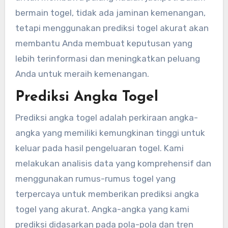
bermain togel, tidak ada jaminan kemenangan,
tetapi menggunakan prediksi togel akurat akan
membantu Anda membuat keputusan yang
lebih terinformasi dan meningkatkan peluang
Anda untuk meraih kemenangan.
Prediksi Angka Togel
Prediksi angka togel adalah perkiraan angka-
angka yang memiliki kemungkinan tinggi untuk
keluar pada hasil pengeluaran togel. Kami
melakukan analisis data yang komprehensif dan
menggunakan rumus-rumus togel yang
terpercaya untuk memberikan prediksi angka
togel yang akurat. Angka-angka yang kami
prediksi didasarkan pada pola-pola dan tren