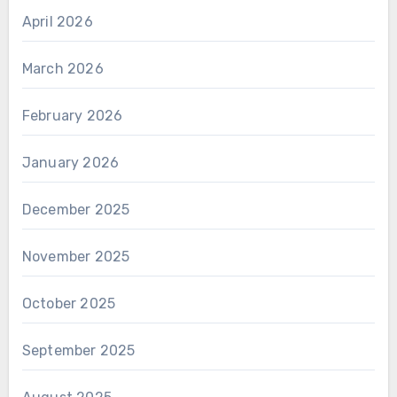
April 2026
March 2026
February 2026
January 2026
December 2025
November 2025
October 2025
September 2025