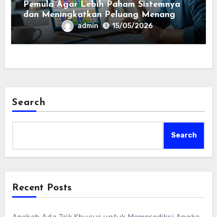
Pemula Agar Lebih Paham Sistemnya
dan Meningkatkan Peluang Menang
admin
15/05/2026
Search
Search
Recent Posts