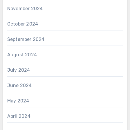
November 2024
October 2024
September 2024
August 2024
July 2024
June 2024
May 2024
April 2024