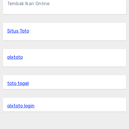
Tembak Ikan Online
Situs Toto
olxtoto
toto togel
olxtoto login