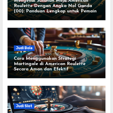
Mengenal Susunan Meja American
Roulette Dengan Angka Nol Ganda
(00): Panduan Lengkap untuk Pemain
Judi Bola
Cara Menggunakan Strategi
Martingale di American Roulette
Secara Aman dan Efektif
Judi Slot