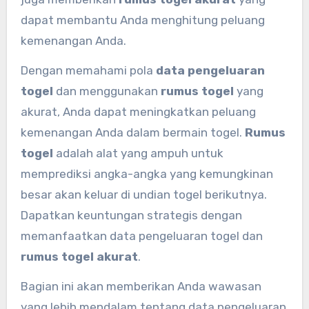
dapat membantu Anda menghitung peluang
kemenangan Anda.
Dengan memahami pola
data pengeluaran
togel
dan menggunakan
rumus togel
yang
akurat, Anda dapat meningkatkan peluang
kemenangan Anda dalam bermain togel.
Rumus
togel
adalah alat yang ampuh untuk
memprediksi angka-angka yang kemungkinan
besar akan keluar di undian togel berikutnya.
Dapatkan keuntungan strategis dengan
memanfaatkan data pengeluaran togel dan
rumus togel akurat
.
Bagian ini akan memberikan Anda wawasan
yang lebih mendalam tentang data pengeluaran