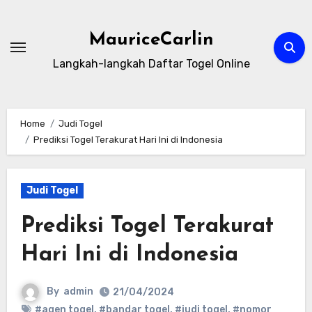
Skip
to
MauriceCarlin
content
Langkah-langkah Daftar Togel Online
Home
Judi Togel
Prediksi Togel Terakurat Hari Ini di Indonesia
Judi Togel
Prediksi Togel Terakurat
Hari Ini di Indonesia
By
admin
21/04/2024
#agen togel
,
#bandar togel
,
#judi togel
,
#nomor