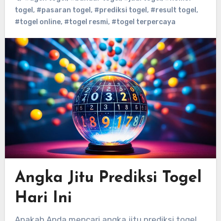
togel
,
#pasaran togel
,
#prediksi togel
,
#result togel
,
#togel online
,
#togel resmi
,
#togel terpercaya
Angka Jitu Prediksi Togel
Hari Ini
Apakah Anda mencari angka jitu prediksi togel