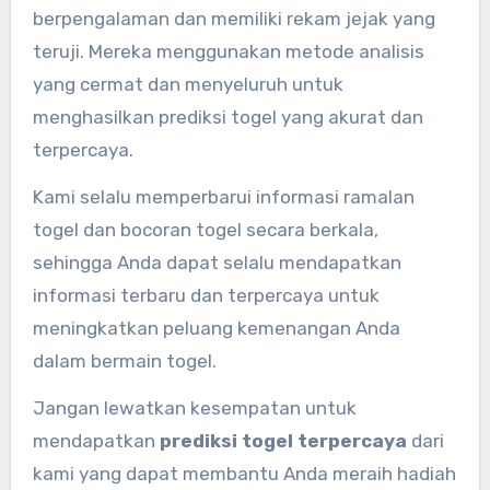
berpengalaman dan memiliki rekam jejak yang
teruji. Mereka menggunakan metode analisis
yang cermat dan menyeluruh untuk
menghasilkan prediksi togel yang akurat dan
terpercaya.
Kami selalu memperbarui informasi ramalan
togel dan bocoran togel secara berkala,
sehingga Anda dapat selalu mendapatkan
informasi terbaru dan terpercaya untuk
meningkatkan peluang kemenangan Anda
dalam bermain togel.
Jangan lewatkan kesempatan untuk
mendapatkan
prediksi togel terpercaya
dari
kami yang dapat membantu Anda meraih hadiah