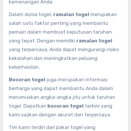
kemenangan Anda.
Dalam dunia togel,
ramalan togel
merupakan
salah satu faktor penting yang membantu
pemain dalam membuat keputusan taruhan
yang tepat. Dengan memiliki
ramalan togel
yang terpercaya, Anda dapat mengurangi risiko
kekalahan dan meningkatkan peluang
keberhasilan.
Bocoran togel
juga merupakan informasi
berharga yang dapat membantu Anda dalam
merumuskan angka-angka jitu untuk taruhan
togel. Dapatkan
bocoran togel
terkini yang
kami sajikan dengan akurat dan terpercaya.
Tim kami terdiri dari pakar togel yang