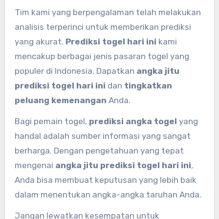
Tim kami yang berpengalaman telah melakukan
analisis terperinci untuk memberikan prediksi
yang akurat.
Prediksi togel hari ini
kami
mencakup berbagai jenis pasaran togel yang
populer di Indonesia. Dapatkan
angka jitu
prediksi togel hari ini
dan
tingkatkan
peluang kemenangan
Anda.
Bagi pemain togel,
prediksi angka togel
yang
handal adalah sumber informasi yang sangat
berharga. Dengan pengetahuan yang tepat
mengenai
angka jitu prediksi togel hari ini
,
Anda bisa membuat keputusan yang lebih baik
dalam menentukan angka-angka taruhan Anda.
Jangan lewatkan kesempatan untuk