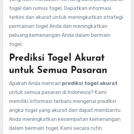
togel dan rumus togel. Dapatkan informasi
terkini dan akurat untuk meningkatkan strategi
permainan togel Anda dan meningkatkan
peluang kemenangan Anda dalam bermain
togel.
Prediksi Togel Akurat
untuk Semua Pasaran
Apakah Anda mencari
prediksi togel akurat
untuk semua pasaran di Indonesia? Kami
memiliki informasi terbaru mengenai prediksi
angka togel yang akurat dan dapat membantu
Anda meningkatkan kesempatan kemenangan
dalam bermain togel. Kami secara rutin