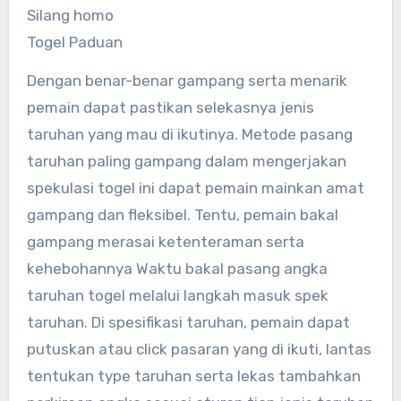
Silang homo
Togel Paduan
Dengan benar-benar gampang serta menarik
pemain dapat pastikan selekasnya jenis
taruhan yang mau di ikutinya. Metode pasang
taruhan paling gampang dalam mengerjakan
spekulasi togel ini dapat pemain mainkan amat
gampang dan fleksibel. Tentu, pemain bakal
gampang merasai ketenteraman serta
kehebohannya Waktu bakal pasang angka
taruhan togel melalui langkah masuk spek
taruhan. Di spesifikasi taruhan, pemain dapat
putuskan atau click pasaran yang di ikuti, lantas
tentukan type taruhan serta lekas tambahkan