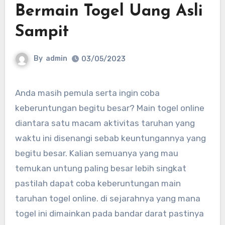
Bermain Togel Uang Asli
Sampit
By
admin
03/05/2023
Anda masih pemula serta ingin coba
keberuntungan begitu besar? Main togel online
diantara satu macam aktivitas taruhan yang
waktu ini disenangi sebab keuntungannya yang
begitu besar. Kalian semuanya yang mau
temukan untung paling besar lebih singkat
pastilah dapat coba keberuntungan main
taruhan togel online. di sejarahnya yang mana
togel ini dimainkan pada bandar darat pastinya