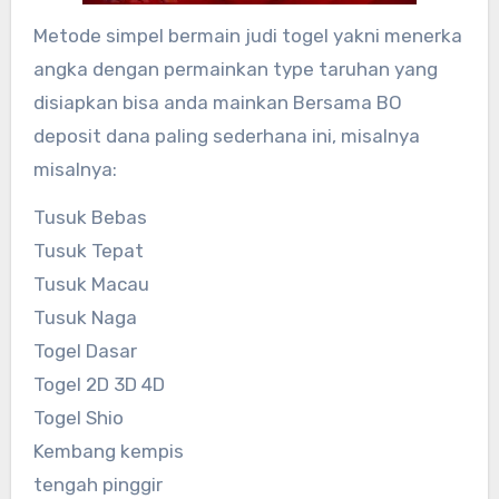
Metode simpel bermain judi togel yakni menerka
angka dengan permainkan type taruhan yang
disiapkan bisa anda mainkan Bersama BO
deposit dana paling sederhana ini, misalnya
misalnya:
Tusuk Bebas
Tusuk Tepat
Tusuk Macau
Tusuk Naga
Togel Dasar
Togel 2D 3D 4D
Togel Shio
Kembang kempis
tengah pinggir