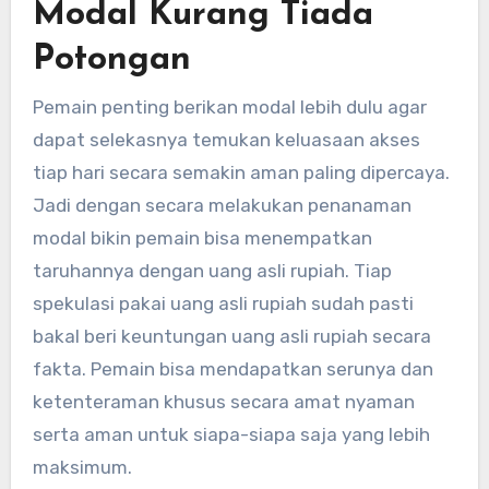
Modal Kurang Tiada
Potongan
Pemain penting berikan modal lebih dulu agar
dapat selekasnya temukan keluasaan akses
tiap hari secara semakin aman paling dipercaya.
Jadi dengan secara melakukan penanaman
modal bikin pemain bisa menempatkan
taruhannya dengan uang asli rupiah. Tiap
spekulasi pakai uang asli rupiah sudah pasti
bakal beri keuntungan uang asli rupiah secara
fakta. Pemain bisa mendapatkan serunya dan
ketenteraman khusus secara amat nyaman
serta aman untuk siapa-siapa saja yang lebih
maksimum.