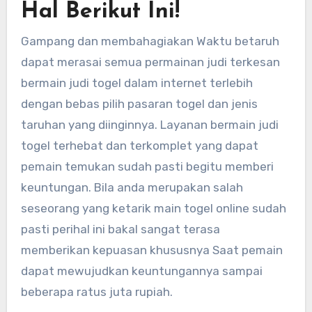
Hal Berikut Ini!
Gampang dan membahagiakan Waktu betaruh
dapat merasai semua permainan judi terkesan
bermain judi togel dalam internet terlebih
dengan bebas pilih pasaran togel dan jenis
taruhan yang diinginnya. Layanan bermain judi
togel terhebat dan terkomplet yang dapat
pemain temukan sudah pasti begitu memberi
keuntungan. Bila anda merupakan salah
seseorang yang ketarik main togel online sudah
pasti perihal ini bakal sangat terasa
memberikan kepuasan khususnya Saat pemain
dapat mewujudkan keuntungannya sampai
beberapa ratus juta rupiah.