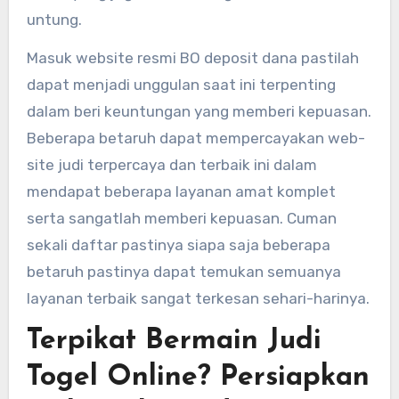
untung.
Masuk website resmi BO deposit dana pastilah
dapat menjadi unggulan saat ini terpenting
dalam beri keuntungan yang memberi kepuasan.
Beberapa betaruh dapat mempercayakan web-
site judi terpercaya dan terbaik ini dalam
mendapat beberapa layanan amat komplet
serta sangatlah memberi kepuasan. Cuman
sekali daftar pastinya siapa saja beberapa
betaruh pastinya dapat temukan semuanya
layanan terbaik sangat terkesan sehari-harinya.
Terpikat Bermain Judi
Togel Online? Persiapkan