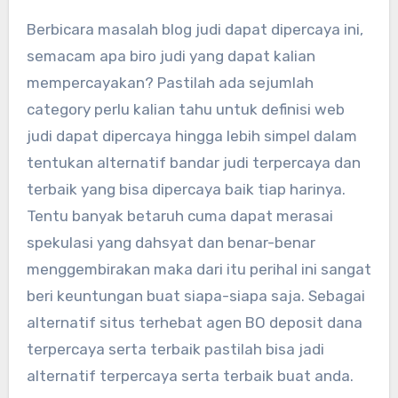
Berbicara masalah blog judi dapat dipercaya ini,
semacam apa biro judi yang dapat kalian
mempercayakan? Pastilah ada sejumlah
category perlu kalian tahu untuk definisi web
judi dapat dipercaya hingga lebih simpel dalam
tentukan alternatif bandar judi terpercaya dan
terbaik yang bisa dipercaya baik tiap harinya.
Tentu banyak betaruh cuma dapat merasai
spekulasi yang dahsyat dan benar-benar
menggembirakan maka dari itu perihal ini sangat
beri keuntungan buat siapa-siapa saja. Sebagai
alternatif situs terhebat agen BO deposit dana
terpercaya serta terbaik pastilah bisa jadi
alternatif terpercaya serta terbaik buat anda.