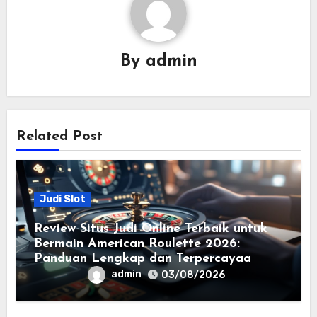
By
admin
Related Post
Judi Slot
Review Situs Judi Online Terbaik untuk
Bermain American Roulette 2026:
Panduan Lengkap dan Terpercayaa
admin
03/08/2026