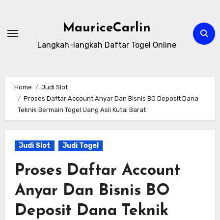
Skip
to
MauriceCarlin
content
Langkah-langkah Daftar Togel Online
Home
Judi Slot
Proses Daftar Account Anyar Dan Bisnis BO Deposit Dana
Teknik Bermain Togel Uang Asli Kutai Barat
Judi Slot
Judi Togel
Proses Daftar Account
Anyar Dan Bisnis BO
Deposit Dana Teknik