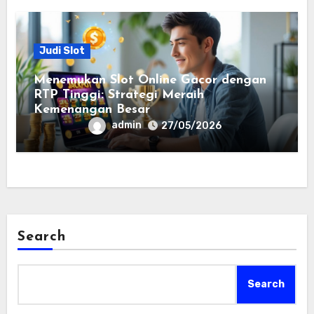
Judi Slot
Menemukan Slot Online Gacor dengan
RTP Tinggi: Strategi Meraih
Kemenangan Besar
admin
27/05/2026
Search
Search