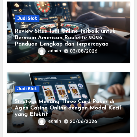
Judi Slot
Review Situs Judi Online Terbaik untuk
Bermain American Roulette 2026:
Panduan Lengkap dan Terpercayaa
admin
03/08/2026
Judi Slot
Strategi Menang Three Card Poker di
Agen Casino Online dengan Modal Kecil
yang Efektif
admin
20/06/2026