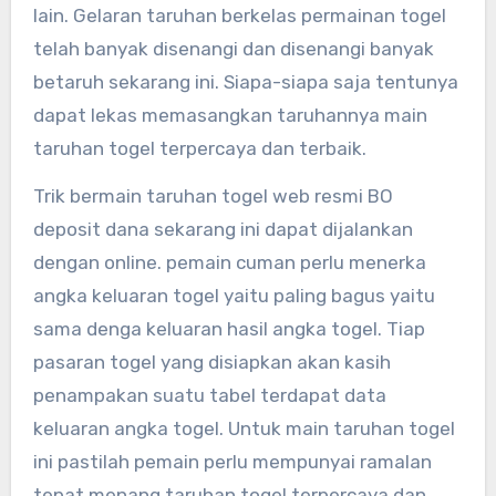
lain. Gelaran taruhan berkelas permainan togel
telah banyak disenangi dan disenangi banyak
betaruh sekarang ini. Siapa-siapa saja tentunya
dapat lekas memasangkan taruhannya main
taruhan togel terpercaya dan terbaik.
Trik bermain taruhan togel web resmi BO
deposit dana sekarang ini dapat dijalankan
dengan online. pemain cuman perlu menerka
angka keluaran togel yaitu paling bagus yaitu
sama denga keluaran hasil angka togel. Tiap
pasaran togel yang disiapkan akan kasih
penampakan suatu tabel terdapat data
keluaran angka togel. Untuk main taruhan togel
ini pastilah pemain perlu mempunyai ramalan
tepat menang taruhan togel terpercaya dan