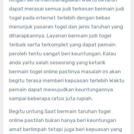
dapat merasai semua judi terkesan bermain judi
togel pada internet terlebih dengan bebas
menunjuk pasaran togel dan jenis taruhan yang
diharapkannya. Layanan bermain judi togel
terbaik serta terkomplet yang dapat pemain
peroleh tentu sangat beri keuntungan. Kalau
anda yaitu salah seseorang yang ketarik
bermain togel online pastinya masalah ini akan
begitu terasa memberi kepuasan terlebih Waktu
pemain dapat mewujudkan keuntungannya
sampai beberapa ratus juta rupiah.
Begitu untung Saat bermain taruhan togel
online pastilah bukan hanya beri keuntungan
amat berlimpah tetapi juga beri kepuasan yang