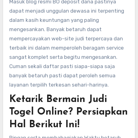
Masuk blog resmi BO deposit dana pastinya
dapat menjadi unggulan dewasa ini terpenting
dalam kasih keuntungan yang paling
mengesankan. Banyak betaruh dapat
mempercayakan web-site judi terpercaya dan
terbaik ini dalam memperoleh beragam service
sangat komplet serta begitu mengesankan.
Cuman sekali daftar pasti siapa-siapa saja
banyak betaruh pasti dapat peroleh semua
layanan terpilih terkesan sehari-harinya.
Ketarik Bermain Judi
Togel Online? Persiapkan
Hal Berikut Ini!
Ringan serta membahagiakan Waktu betaruh