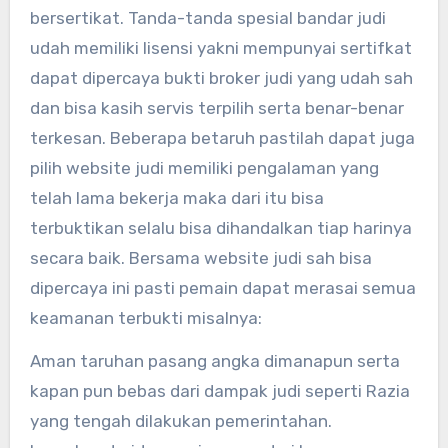
bersertikat. Tanda-tanda spesial bandar judi
udah memiliki lisensi yakni mempunyai sertifkat
dapat dipercaya bukti broker judi yang udah sah
dan bisa kasih servis terpilih serta benar-benar
terkesan. Beberapa betaruh pastilah dapat juga
pilih website judi memiliki pengalaman yang
telah lama bekerja maka dari itu bisa
terbuktikan selalu bisa dihandalkan tiap harinya
secara baik. Bersama website judi sah bisa
dipercaya ini pasti pemain dapat merasai semua
keamanan terbukti misalnya:
Aman taruhan pasang angka dimanapun serta
kapan pun bebas dari dampak judi seperti Razia
yang tengah dilakukan pemerintahan.