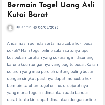
Bermain Togel Uang Asli
Kutai Barat
By
admin
06/05/2023
Anda masih pemula serta mau coba hoki besar
sekali? Main togel online salah satunya tipe
kesibukan taruhan yang sekarang ini disenangi
karena keuntungannya yang begitu besar. Kalian
seluruh yang mau peroleh untung paling besar
dengan singkat pastinya dapat mencoba hoki
bermain taruhan togel online. di sejarahnya
yang mana togel ini dimainkan pada bandar
darat tentu kini dapat dimainkan dengan online