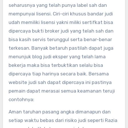
seharusnya yang telah punya label sah dan
mempunyai lisensi. Ciri-ciri khusus bandar judi
udah memiliki lisensi yakni miliki sertifkat bisa
dipercaya bukti broker judi yang telah sah dan
bisa kasih servis terunggul serta benar-benar
terkesan. Banyak betaruh pastilah dapat juga
menunjuk blog judi eksper yang telah lama
bekerja maka bisa terbuktikan selalu bisa
dipercaya tiap harinya secara baik. Bersama
website judi sah dapat dipercaya ini pastinya
pemain dapat merasai semua keamanan teruji
contohnya:
Aman taruhan pasang angka dimanapun dan
setiap waktu bebas dari risiko judi seperti Razia