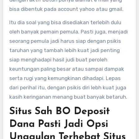
bisa dibentuk pada account yahoo atau gmail.
Itu dia soal yang bisa disediakan terlebih dulu
oleh banyak pemain pemula. Pasti juga, menjadi
seorang pemula jadi harus siap dengan psikis
taruhan yang tambah lebih kuat jadi penting
siap menghadapi hasil judi buat peroleh
keuntungan paling besar atau sampai dampak
serta rugi yang kemungkinan dihadapi. Lepas
dari perihal itu, dengan psikis diri lebh kuat juga
kasih keringanan menang buat banyak betaruh.
Situs Sah BO Deposit
Dana Pasti Jadi Opsi
Unggulan Terhebat Situs