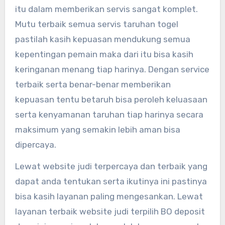
itu dalam memberikan servis sangat komplet.
Mutu terbaik semua servis taruhan togel
pastilah kasih kepuasan mendukung semua
kepentingan pemain maka dari itu bisa kasih
keringanan menang tiap harinya. Dengan service
terbaik serta benar-benar memberikan
kepuasan tentu betaruh bisa peroleh keluasaan
serta kenyamanan taruhan tiap harinya secara
maksimum yang semakin lebih aman bisa
dipercaya.
Lewat website judi terpercaya dan terbaik yang
dapat anda tentukan serta ikutinya ini pastinya
bisa kasih layanan paling mengesankan. Lewat
layanan terbaik website judi terpilih BO deposit