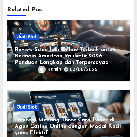
Related Post
Judi Slot
Review Situs Judi Online Terbaik untuk
Bermain American Roulette 2026:
Panduan Lengkap dan Terpercayaa
admin
03/08/2026
Judi Slot
Strategi Menang Three Card Poker di
Agen Casino Online dengan Modal Kecil
yang Efektif