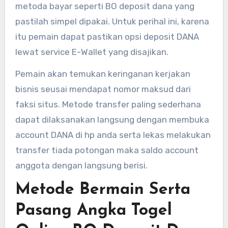
metoda bayar seperti BO deposit dana yang
pastilah simpel dipakai. Untuk perihal ini, karena
itu pemain dapat pastikan opsi deposit DANA
lewat service E-Wallet yang disajikan.
Pemain akan temukan keringanan kerjakan
bisnis seusai mendapat nomor maksud dari
faksi situs. Metode transfer paling sederhana
dapat dilaksanakan langsung dengan membuka
account DANA di hp anda serta lekas melakukan
transfer tiada potongan maka saldo account
anggota dengan langsung berisi.
Metode Bermain Serta
Pasang Angka Togel