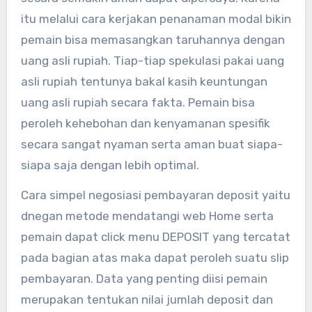
itu melalui cara kerjakan penanaman modal bikin
pemain bisa memasangkan taruhannya dengan
uang asli rupiah. Tiap-tiap spekulasi pakai uang
asli rupiah tentunya bakal kasih keuntungan
uang asli rupiah secara fakta. Pemain bisa
peroleh kehebohan dan kenyamanan spesifik
secara sangat nyaman serta aman buat siapa-
siapa saja dengan lebih optimal.
Cara simpel negosiasi pembayaran deposit yaitu
dnegan metode mendatangi web Home serta
pemain dapat click menu DEPOSIT yang tercatat
pada bagian atas maka dapat peroleh suatu slip
pembayaran. Data yang penting diisi pemain
merupakan tentukan nilai jumlah deposit dan