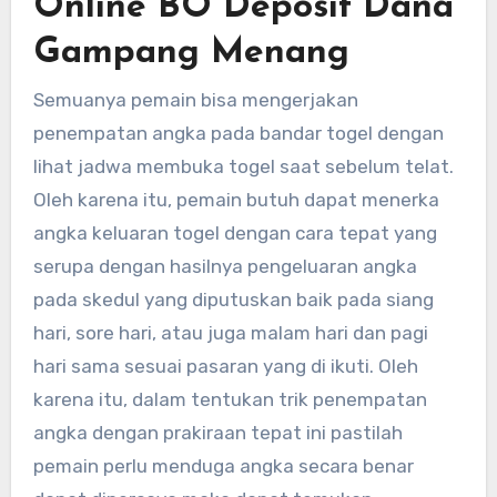
Online BO Deposit Dana
Gampang Menang
Semuanya pemain bisa mengerjakan
penempatan angka pada bandar togel dengan
lihat jadwa membuka togel saat sebelum telat.
Oleh karena itu, pemain butuh dapat menerka
angka keluaran togel dengan cara tepat yang
serupa dengan hasilnya pengeluaran angka
pada skedul yang diputuskan baik pada siang
hari, sore hari, atau juga malam hari dan pagi
hari sama sesuai pasaran yang di ikuti. Oleh
karena itu, dalam tentukan trik penempatan
angka dengan prakiraan tepat ini pastilah
pemain perlu menduga angka secara benar