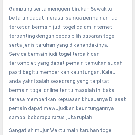
Gampang serta menggembirakan Sewaktu
betaruh dapat merasai semua permainan judi
terkesan bermain judi togel dalam internet
terpenting dengan bebas pilih pasaran togel
serta jenis taruhan yang dikehendakinya.
Service bermain judi togel terbaik dan
terkomplet yang dapat pemain temukan sudah
pasti begitu memberikan keuntungan. Kalau
anda yakni salah seseorang yang terpikat
bermain togel online tentu masalah ini bakal
terasa memberikan kepuasan khususnya Di saat
pemain dapat mewujudkan keuntungannya
sampai beberapa ratus juta rupiah.
Sangatlah mujur Waktu main taruhan togel