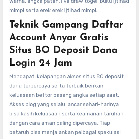
warna, angka paten, live draw togel, buku ijtihad
mimpi serta erek erek ijtihad mimpi.
Teknik Gampang Daftar
Account Anyar Gratis
Situs BO Deposit Dana
Login 24 Jam
Mendapati kelapangan akses situs BO deposit
dana terpercaya serta terbaik berikan
keluasaan bettor pasang angka setiap saat.
Akses blog yang selalu lancar sehari-harinya
bisa kasih keluasaan serta keamanan taruhan
dengan cara aman paling dipercaya. Tiap
betaruh bisa menjalankan pelbagai spekulasi