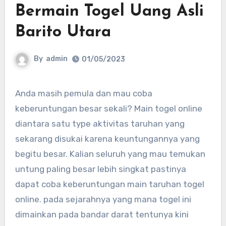
Bermain Togel Uang Asli
Barito Utara
By
admin
01/05/2023
Anda masih pemula dan mau coba
keberuntungan besar sekali? Main togel online
diantara satu type aktivitas taruhan yang
sekarang disukai karena keuntungannya yang
begitu besar. Kalian seluruh yang mau temukan
untung paling besar lebih singkat pastinya
dapat coba keberuntungan main taruhan togel
online. pada sejarahnya yang mana togel ini
dimainkan pada bandar darat tentunya kini