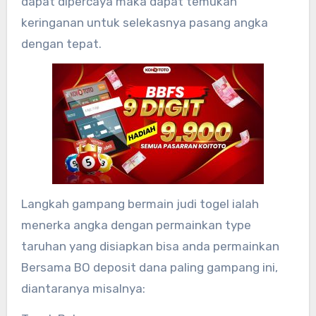
dapat dipercaya maka dapat temukan
keringanan untuk selekasnya pasang angka
dengan tepat.
Langkah gampang bermain judi togel ialah
menerka angka dengan permainkan type
taruhan yang disiapkan bisa anda permainkan
Bersama BO deposit dana paling gampang ini,
diantaranya misalnya: