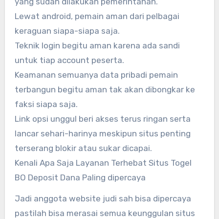
yang sudah dilakukan pemerintahan.
Lewat android, pemain aman dari pelbagai
keraguan siapa-siapa saja.
Teknik login begitu aman karena ada sandi
untuk tiap account peserta.
Keamanan semuanya data pribadi pemain
terbangun begitu aman tak akan dibongkar ke
faksi siapa saja.
Link opsi unggul beri akses terus ringan serta
lancar sehari-harinya meskipun situs penting
terserang blokir atau sukar dicapai.
Kenali Apa Saja Layanan Terhebat Situs Togel
BO Deposit Dana Paling dipercaya
Jadi anggota website judi sah bisa dipercaya
pastilah bisa merasai semua keunggulan situs