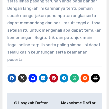
serta lekas pasang taruhan anda pada bandar.
Dengan langkah ini karenanya tentu pemain
sudah mengerjakan penempatan angka serta
dapat memandang dari hasil result togel di fase
setelah itu untuk mengenali apa dapat temukan
kemenangan. Begitu trik dan petunjuk main
togel online terpilih serta paling simpel ini dapat
selalu kasih keuntungan serta keamanan
peserta.
Post
Langkah Daftar
Mekanisme Daftar
navigation