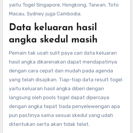
yaitu Togel Singapore, Hongkong, Taiwan, Toto
Macau, Sydney juga Cambodia.
Data keluaran hasil
angka skedul masih
Pemain tak usah sulit paya cari data keluaran
hasil angka dikarenakan dapat mendapatinya
dengan cara cepat dan mudah pada agenda
yang telah disajikan. Tiap-tiap data result togel
yaitu keluaran hasil angka diberi dengan
langsung oleh pools togel dapat dipercaya
dengan angka tepat tiada penyelewengan apa
pun pastinya sama sesuai skedul yang udah
ditentukan serta akan tidak telat.