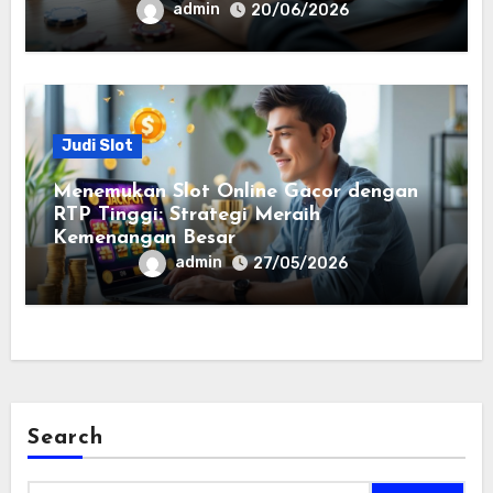
admin
20/06/2026
Judi Slot
Menemukan Slot Online Gacor dengan
RTP Tinggi: Strategi Meraih
Kemenangan Besar
admin
27/05/2026
Search