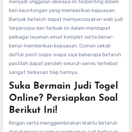
menjadi unggulan dewasa ini terpenting dalam
beri keuntungan yang memberikan kepuasan.
Banyak betaruh dapat mempercayakan web judi
terpercaya dan terbaik ini dalam mendapat
pelbagai layanan amat komplet serta benar-
benar memberikan kepuasan. Cuman sekali
daftar pasti siapa-siapa saja beberapa betaruh
pastilah dapat peroleh seluruh servis terhebat
sangat terkesan tiap harinya.
Suka Bermain Judi Togel
Online? Persiapkan Soal
Berikut Ini!
Ringan serta menggembirakan Waktu betaruh
dapat merasai semua permainan judi terkesan