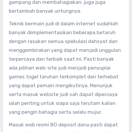
gampang dan membahagiakan, juga juga
bertambah banyak untungnya.
Teknik bermain judi di dalam internet sudahlah
banyak diimplementasikan beberapa betaruh
dengan rasakan semua spekulasi dahsyat dan
menggembirakan yang dapat menjadi unggulan
terpercaya dan terbaik saat ini. Pasti banyak
ada pilihan web-site judi menjadi penyuplai
games togel taruhan terkomplet dan terhebat
yang dapat pemain mengikutinya. Menunjuk
serta masuk website judi sah dapat dipercaya
ialah penting untuk siapa saja terutam kalian
yang pengin bahagia serta selalu mujur.
Masuk web resmi BO deposit dana pasti dapat