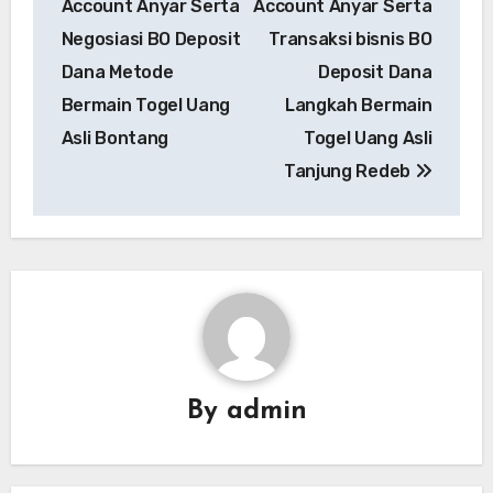
Account Anyar Serta
Account Anyar Serta
Negosiasi BO Deposit
Transaksi bisnis BO
Dana Metode
Deposit Dana
Bermain Togel Uang
Langkah Bermain
Asli Bontang
Togel Uang Asli
Tanjung Redeb
By
admin