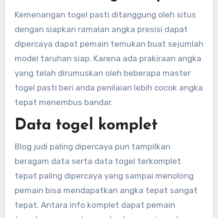
Kemenangan togel pasti ditanggung oleh situs
dengan siapkan ramalan angka presisi dapat
dipercaya dapat pemain temukan buat sejumlah
model taruhan siap. Karena ada prakiraan angka
yang telah dirumuskan oleh beberapa master
togel pasti beri anda penilaian lebih cocok angka
tepat menembus bandar.
Data togel komplet
Blog judi paling dipercaya pun tampilkan
beragam data serta data togel terkomplet
tepat paling dipercaya yang sampai menolong
pemain bisa mendapatkan angka tepat sangat
tepat. Antara info komplet dapat pemain