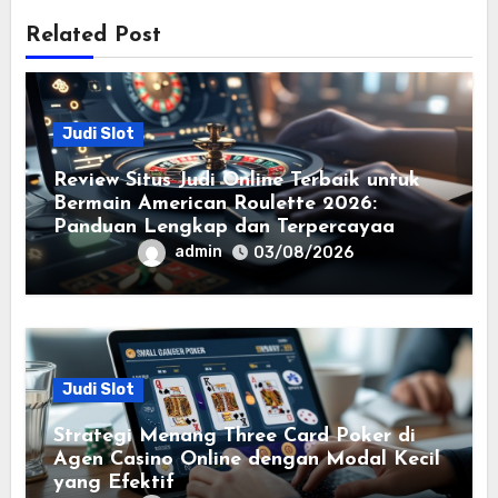
Related Post
Judi Slot
Review Situs Judi Online Terbaik untuk
Bermain American Roulette 2026:
Panduan Lengkap dan Terpercayaa
admin
03/08/2026
Judi Slot
Strategi Menang Three Card Poker di
Agen Casino Online dengan Modal Kecil
yang Efektif