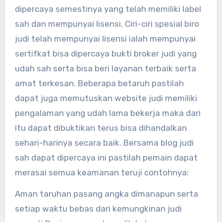
dipercaya semestinya yang telah memiliki label
sah dan mempunyai lisensi. Ciri-ciri spesial biro
judi telah mempunyai lisensi ialah mempunyai
sertifkat bisa dipercaya bukti broker judi yang
udah sah serta bisa beri layanan terbaik serta
amat terkesan. Beberapa betaruh pastilah
dapat juga memutuskan website judi memiliki
pengalaman yang udah lama bekerja maka dari
itu dapat dibuktikan terus bisa dihandalkan
sehari-harinya secara baik. Bersama blog judi
sah dapat dipercaya ini pastilah pemain dapat
merasai semua keamanan teruji contohnya:
Aman taruhan pasang angka dimanapun serta
setiap waktu bebas dari kemungkinan judi