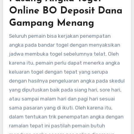
Online BO Deposit Dana
Gampang Menang
Seluruh pemain bisa kerjakan penempatan
angka pada bandar togel dengan menyaksikan
jadwa membuka togel sebelumnya telat. Oleh
karena itu, pemain perlu dapat menerka angka
keluaran togel dengan tepat yang serupa
dengan hasilnya pengeluaran angka pada skedul
yang diputuskan baik pada siang hari, sore hari,
atau sampai malam hari dan pagi hari sesuai
sama pasaran yang di ikuti. Oleh karena itu,
dalam tentukan trik penempatan angka dengan
ramalan tepat ini pastilah pemain butuh