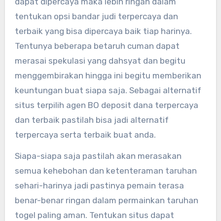
dapat dipercaya maka lebih ringan dalam
tentukan opsi bandar judi terpercaya dan
terbaik yang bisa dipercaya baik tiap harinya.
Tentunya beberapa betaruh cuman dapat
merasai spekulasi yang dahsyat dan begitu
menggembirakan hingga ini begitu memberikan
keuntungan buat siapa saja. Sebagai alternatif
situs terpilih agen BO deposit dana terpercaya
dan terbaik pastilah bisa jadi alternatif
terpercaya serta terbaik buat anda.
Siapa-siapa saja pastilah akan merasakan
semua kehebohan dan ketenteraman taruhan
sehari-harinya jadi pastinya pemain terasa
benar-benar ringan dalam permainkan taruhan
togel paling aman. Tentukan situs dapat