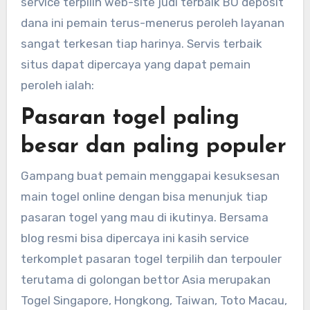
service terpilih web-site judi terbaik BO deposit
dana ini pemain terus-menerus peroleh layanan
sangat terkesan tiap harinya. Servis terbaik
situs dapat dipercaya yang dapat pemain
peroleh ialah:
Pasaran togel paling
besar dan paling populer
Gampang buat pemain menggapai kesuksesan
main togel online dengan bisa menunjuk tiap
pasaran togel yang mau di ikutinya. Bersama
blog resmi bisa dipercaya ini kasih service
terkomplet pasaran togel terpilih dan terpouler
terutama di golongan bettor Asia merupakan
Togel Singapore, Hongkong, Taiwan, Toto Macau,