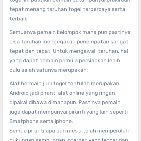
tepat menang taruhan togel terpercaya serta
terbaik.
Semuanya pemain kelompok mana pun pastinya
bisa taruhan mengerjakan penempatan sangat
tepat dan tepat. Untuk mengawali taruhan, hal
yang dapat pemain pemula persiapkan lebih
dulu salah satunya merupakan:
Alat bermain judi togel tentulah merupakan
Android jadi piranti alat online yang ringan
dipakai dibawa dimanapun. Pastinya pemain
juga dapat mempunyai piranti yang lain seperti
Smatphone serta Iphone.
Semua piranti apa pun mesti telah memperoleh
dukungan sambungan internet yang lancar dan