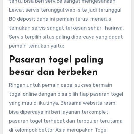
tentu bisa beri service sangat mengesankan.
Lewat servis terunggul web-site judi terunggul
BO deposit dana ini pemain terus-menerus
temukan servis sangat terkesan sehari-harinya.
Servis terpilih situs paling dipercaya yang dapat
pemain temukan yaitu:
Pasaran togel paling
besar dan terbeken
Ringan untuk pemain capai sukses bermain
togel online dengan bisa pilih tiap pasaran togel
yang mau di ikutinya. Bersama website resmi
bisa dipercaya ini beri layanan terkomplet
pasaran togel terhebat dan terpouler terutama
di kelompok bettor Asia merupakan Togel