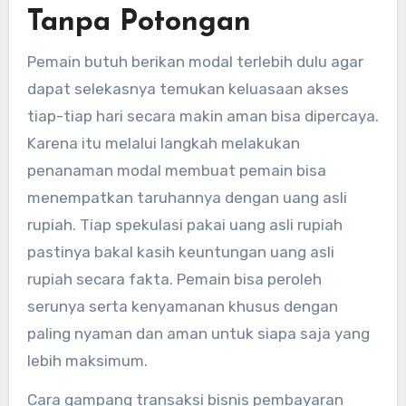
Tanpa Potongan
Pemain butuh berikan modal terlebih dulu agar
dapat selekasnya temukan keluasaan akses
tiap-tiap hari secara makin aman bisa dipercaya.
Karena itu melalui langkah melakukan
penanaman modal membuat pemain bisa
menempatkan taruhannya dengan uang asli
rupiah. Tiap spekulasi pakai uang asli rupiah
pastinya bakal kasih keuntungan uang asli
rupiah secara fakta. Pemain bisa peroleh
serunya serta kenyamanan khusus dengan
paling nyaman dan aman untuk siapa saja yang
lebih maksimum.
Cara gampang transaksi bisnis pembayaran