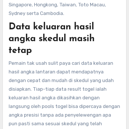
Singapore, Hongkong, Taiwan, Toto Macau,
Sydney serta Cambodia.
Data keluaran hasil
angka skedul masih
tetap
Pemain tak usah sulit paya cari data keluaran
hasil angka lantaran dapat mendapatnya
dengan cepat dan mudah di skedul yang udah
disiapkan. Tiap-tiap data result togel ialah
keluaran hasil angka dikasihkan dengan
langsung oleh pools togel bisa dipercaya dengan
angka presisi tanpa ada penyelewengan apa
pun pasti sama sesuai skedul yang telah