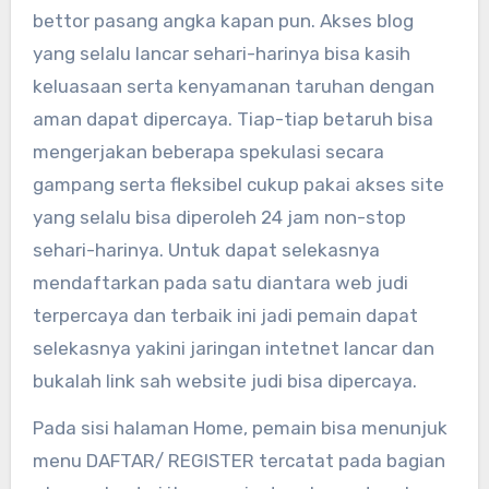
bettor pasang angka kapan pun. Akses blog
yang selalu lancar sehari-harinya bisa kasih
keluasaan serta kenyamanan taruhan dengan
aman dapat dipercaya. Tiap-tiap betaruh bisa
mengerjakan beberapa spekulasi secara
gampang serta fleksibel cukup pakai akses site
yang selalu bisa diperoleh 24 jam non-stop
sehari-harinya. Untuk dapat selekasnya
mendaftarkan pada satu diantara web judi
terpercaya dan terbaik ini jadi pemain dapat
selekasnya yakini jaringan intetnet lancar dan
bukalah link sah website judi bisa dipercaya.
Pada sisi halaman Home, pemain bisa menunjuk
menu DAFTAR/ REGISTER tercatat pada bagian