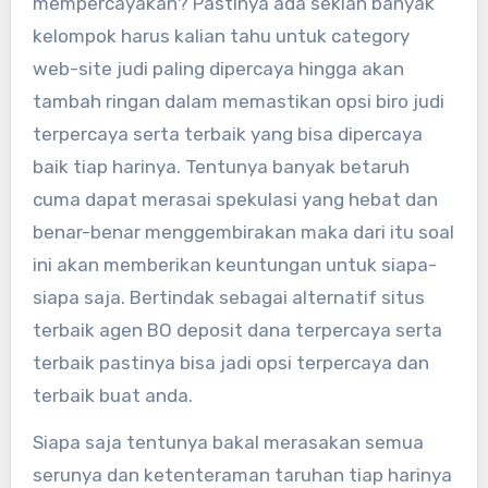
mempercayakan? Pastinya ada sekian banyak
kelompok harus kalian tahu untuk category
web-site judi paling dipercaya hingga akan
tambah ringan dalam memastikan opsi biro judi
terpercaya serta terbaik yang bisa dipercaya
baik tiap harinya. Tentunya banyak betaruh
cuma dapat merasai spekulasi yang hebat dan
benar-benar menggembirakan maka dari itu soal
ini akan memberikan keuntungan untuk siapa-
siapa saja. Bertindak sebagai alternatif situs
terbaik agen BO deposit dana terpercaya serta
terbaik pastinya bisa jadi opsi terpercaya dan
terbaik buat anda.
Siapa saja tentunya bakal merasakan semua
serunya dan ketenteraman taruhan tiap harinya