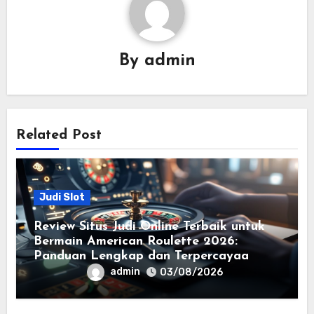
By
admin
Related Post
Judi Slot
Review Situs Judi Online Terbaik untuk
Bermain American Roulette 2026:
Panduan Lengkap dan Terpercayaa
admin
03/08/2026