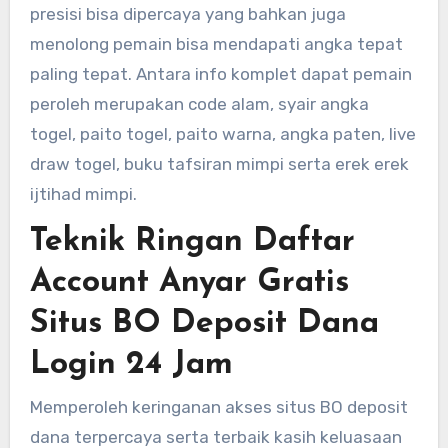
presisi bisa dipercaya yang bahkan juga
menolong pemain bisa mendapati angka tepat
paling tepat. Antara info komplet dapat pemain
peroleh merupakan code alam, syair angka
togel, paito togel, paito warna, angka paten, live
draw togel, buku tafsiran mimpi serta erek erek
ijtihad mimpi.
Teknik Ringan Daftar
Account Anyar Gratis
Situs BO Deposit Dana
Login 24 Jam
Memperoleh keringanan akses situs BO deposit
dana terpercaya serta terbaik kasih keluasaan