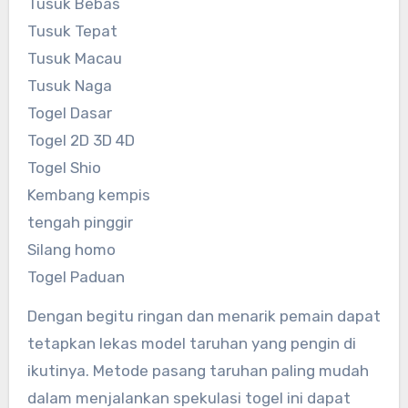
Tusuk Bebas
Tusuk Tepat
Tusuk Macau
Tusuk Naga
Togel Dasar
Togel 2D 3D 4D
Togel Shio
Kembang kempis
tengah pinggir
Silang homo
Togel Paduan
Dengan begitu ringan dan menarik pemain dapat
tetapkan lekas model taruhan yang pengin di
ikutinya. Metode pasang taruhan paling mudah
dalam menjalankan spekulasi togel ini dapat