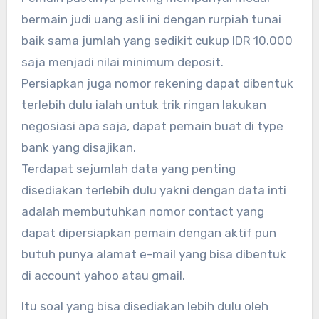
bermain judi uang asli ini dengan rurpiah tunai
baik sama jumlah yang sedikit cukup IDR 10.000
saja menjadi nilai minimum deposit.
Persiapkan juga nomor rekening dapat dibentuk
terlebih dulu ialah untuk trik ringan lakukan
negosiasi apa saja, dapat pemain buat di type
bank yang disajikan.
Terdapat sejumlah data yang penting
disediakan terlebih dulu yakni dengan data inti
adalah membutuhkan nomor contact yang
dapat dipersiapkan pemain dengan aktif pun
butuh punya alamat e-mail yang bisa dibentuk
di account yahoo atau gmail.
Itu soal yang bisa disediakan lebih dulu oleh