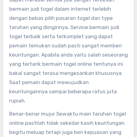
bermain judi togel dalam internet terlebih
dengan bebas pilih pasaran togel dan type
taruhan yang diinginnya. Service bermain judi
togel terbaik serta terkomplet yang dapat
pemain temukan sudah pasti sangat memberi
keuntungan. Apabila anda yaitu salah seseorang
yang tertarik bermain togel online tentunya ini
bakal sangat terasa mengesankan khususnya
Saat pemain dapat mewujudkan
keuntungannya sampai beberapa ratus juta
rupiah.
Benar-benar mujur Sewaktu main taruhan togel
online pastilah tidak sekedar kasih keuntungan
begitu meluap tetapi juga beri kepuasan yang