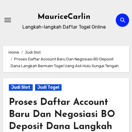
Skip
to
MauriceCarlin
content
Langkah-langkah Daftar Togel Online
Home
Judi Slot
Proses Daftar Account Baru Dan Negosiasi BO Deposit
Dana Langkah Bermain Togel Uang Asli Hulu Sungai Tengah
Judi Slot
Judi Togel
Proses Daftar Account
Baru Dan Negosiasi BO
Deposit Dana Langkah