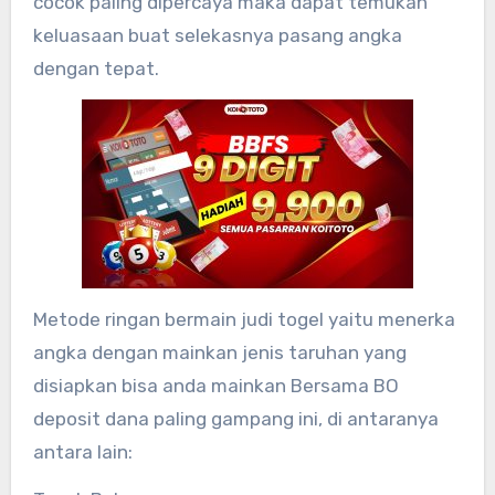
cocok paling dipercaya maka dapat temukan
keluasaan buat selekasnya pasang angka
dengan tepat.
Metode ringan bermain judi togel yaitu menerka
angka dengan mainkan jenis taruhan yang
disiapkan bisa anda mainkan Bersama BO
deposit dana paling gampang ini, di antaranya
antara lain: