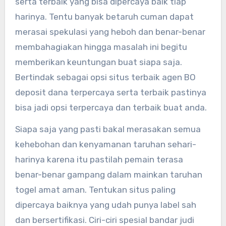
serta terbaik yang bisa dipercaya baik tiap
harinya. Tentu banyak betaruh cuman dapat
merasai spekulasi yang heboh dan benar-benar
membahagiakan hingga masalah ini begitu
memberikan keuntungan buat siapa saja.
Bertindak sebagai opsi situs terbaik agen BO
deposit dana terpercaya serta terbaik pastinya
bisa jadi opsi terpercaya dan terbaik buat anda.
Siapa saja yang pasti bakal merasakan semua
kehebohan dan kenyamanan taruhan sehari-
harinya karena itu pastilah pemain terasa
benar-benar gampang dalam mainkan taruhan
togel amat aman. Tentukan situs paling
dipercaya baiknya yang udah punya label sah
dan bersertifikasi. Ciri-ciri spesial bandar judi