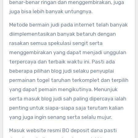
benar-benar ringan dan menggembirakan, juga
juga bisa lebih banyak untungnya.
Metode bermain judi pada internet telah banyak
diimplementasikan banyak betaruh dengan
rasakan semua spekulasi sengit serta
menggembirakan yang dapat menjadi unggulan
terpercaya dan terbaik waktu ini. Pasti ada
beberapa pilihan blog judi selaku penyuplai
permainan togel taruhan terkomplet dan terpilih
yang dapat pemain mengikutinya. Menunjuk
serta masuk blog judi sah paling dipercaya ialah
penting untuk siapa-siapa saja terutam kalian
yang juga ingin senang serta selalu mujur.
Masuk website resmi BO deposit dana pasti