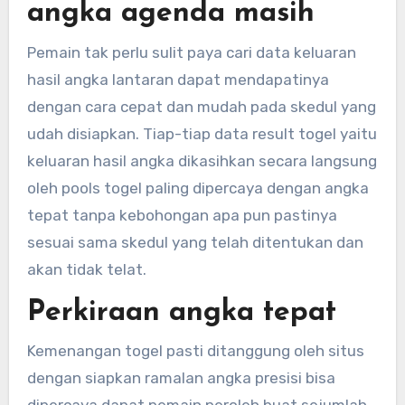
angka agenda masih
Pemain tak perlu sulit paya cari data keluaran
hasil angka lantaran dapat mendapatinya
dengan cara cepat dan mudah pada skedul yang
udah disiapkan. Tiap-tiap data result togel yaitu
keluaran hasil angka dikasihkan secara langsung
oleh pools togel paling dipercaya dengan angka
tepat tanpa kebohongan apa pun pastinya
sesuai sama skedul yang telah ditentukan dan
akan tidak telat.
Perkiraan angka tepat
Kemenangan togel pasti ditanggung oleh situs
dengan siapkan ramalan angka presisi bisa