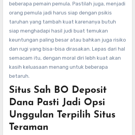
beberapa pemain pemula. Pastilah juga, menjadi
orang pemula jadi harus siap dengan psikis
taruhan yang tambah kuat karenanya butuh
siap menghadapi hasil judi buat temukan
keuntungan paling besar atau bahkan juga risiko
dan rugi yang bisa-bisa dirasakan. Lepas dari hal
semacam itu, dengan moral diri lebh kuat akan
kasih keluasaan menang untuk beberapa
betaruh.
Situs Sah BO Deposit
Dana Pasti Jadi Opsi
Unggulan Terpilih Situs
Teraman