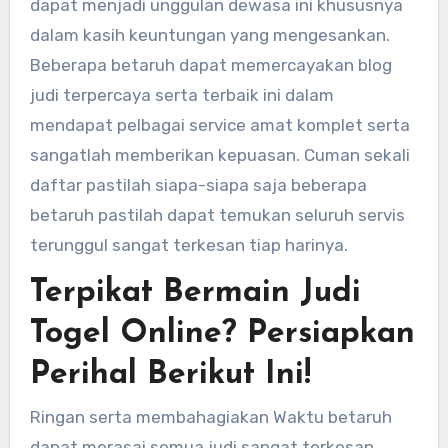
dapat menjadi unggulan dewasa ini khususnya
dalam kasih keuntungan yang mengesankan.
Beberapa betaruh dapat memercayakan blog
judi terpercaya serta terbaik ini dalam
mendapat pelbagai service amat komplet serta
sangatlah memberikan kepuasan. Cuman sekali
daftar pastilah siapa-siapa saja beberapa
betaruh pastilah dapat temukan seluruh servis
terunggul sangat terkesan tiap harinya.
Terpikat Bermain Judi
Togel Online? Persiapkan
Perihal Berikut Ini!
Ringan serta membahagiakan Waktu betaruh
dapat merasai semua judi sangat terkesan