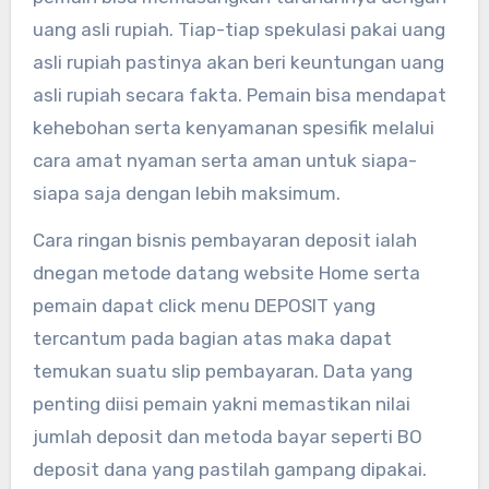
uang asli rupiah. Tiap-tiap spekulasi pakai uang
asli rupiah pastinya akan beri keuntungan uang
asli rupiah secara fakta. Pemain bisa mendapat
kehebohan serta kenyamanan spesifik melalui
cara amat nyaman serta aman untuk siapa-
siapa saja dengan lebih maksimum.
Cara ringan bisnis pembayaran deposit ialah
dnegan metode datang website Home serta
pemain dapat click menu DEPOSIT yang
tercantum pada bagian atas maka dapat
temukan suatu slip pembayaran. Data yang
penting diisi pemain yakni memastikan nilai
jumlah deposit dan metoda bayar seperti BO
deposit dana yang pastilah gampang dipakai.