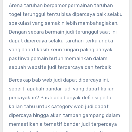
Arena taruhan berpamor permainan taruhan
togel terunggul tentu bisa dipercaya baik selaku
spekulasi yang semakin lebih membahagiakan.
Dengan secara bermain judi terunggul saat ini
dapat dipercaya selaku taruhan terka angka
yang dapat kasih keuntungan paling banyak
pastinya pemain butuh memainkan dalam
sebuah website judi terpercaya dan terbaik.
Bercakap bab web judi dapat dipercaya ini,
seperti apakah bandar judi yang dapat kalian
percayakan? Pasti ada banyak definisi perlu
kalian tahu untuk category web judi dapat
dipercaya hingga akan tambah gampang dalam
memastikan alternatif bandar judi terpercaya