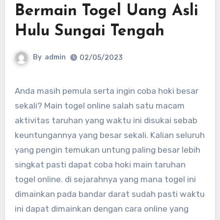
Bermain Togel Uang Asli
Hulu Sungai Tengah
By
admin
02/05/2023
Anda masih pemula serta ingin coba hoki besar
sekali? Main togel online salah satu macam
aktivitas taruhan yang waktu ini disukai sebab
keuntungannya yang besar sekali. Kalian seluruh
yang pengin temukan untung paling besar lebih
singkat pasti dapat coba hoki main taruhan
togel online. di sejarahnya yang mana togel ini
dimainkan pada bandar darat sudah pasti waktu
ini dapat dimainkan dengan cara online yang