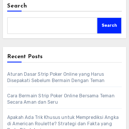
Search
Search
Recent Posts
Aturan Dasar Strip Poker Online yang Harus
Disepakati Sebelum Bermain Dengan Teman
Cara Bermain Strip Poker Online Bersama Teman
Secara Aman dan Seru
Apakah Ada Trik Khusus untuk Memprediksi Angka
di American Roulette? Strategi dan Fakta yang