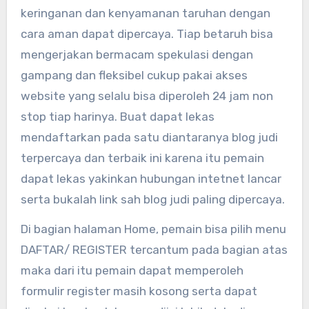
keringanan dan kenyamanan taruhan dengan
cara aman dapat dipercaya. Tiap betaruh bisa
mengerjakan bermacam spekulasi dengan
gampang dan fleksibel cukup pakai akses
website yang selalu bisa diperoleh 24 jam non
stop tiap harinya. Buat dapat lekas
mendaftarkan pada satu diantaranya blog judi
terpercaya dan terbaik ini karena itu pemain
dapat lekas yakinkan hubungan intetnet lancar
serta bukalah link sah blog judi paling dipercaya.
Di bagian halaman Home, pemain bisa pilih menu
DAFTAR/ REGISTER tercantum pada bagian atas
maka dari itu pemain dapat memperoleh
formulir register masih kosong serta dapat