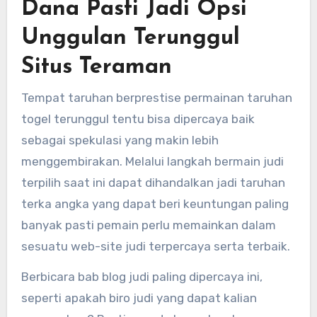
Dana Pasti Jadi Opsi
Unggulan Terunggul
Situs Teraman
Tempat taruhan berprestise permainan taruhan
togel terunggul tentu bisa dipercaya baik
sebagai spekulasi yang makin lebih
menggembirakan. Melalui langkah bermain judi
terpilih saat ini dapat dihandalkan jadi taruhan
terka angka yang dapat beri keuntungan paling
banyak pasti pemain perlu memainkan dalam
sesuatu web-site judi terpercaya serta terbaik.
Berbicara bab blog judi paling dipercaya ini,
seperti apakah biro judi yang dapat kalian