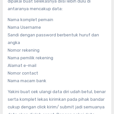
dipakai buat selekasnya diisi lebih dulu di
antaranya mencakup data:
Nama komplet pemain
Nama Username
Sandi dengan password berbentuk huruf dan
angka
Nomor rekening
Nama pemilik rekening
Alamat e-mail
Nomor contact
Nama macam bank
Yakini buat cek ulangi data diri udah betul, benar
serta komplet lekas kirimkan pada pihak bandar
cukup dengan click kirim/ submit jadi semuanya