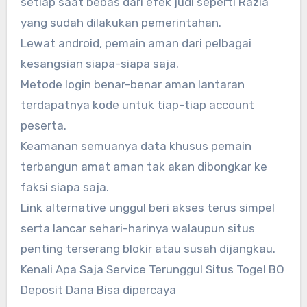
setiap saat bebas dari efek judi seperti Razia
yang sudah dilakukan pemerintahan.
Lewat android, pemain aman dari pelbagai
kesangsian siapa-siapa saja.
Metode login benar-benar aman lantaran
terdapatnya kode untuk tiap-tiap account
peserta.
Keamanan semuanya data khusus pemain
terbangun amat aman tak akan dibongkar ke
faksi siapa saja.
Link alternative unggul beri akses terus simpel
serta lancar sehari-harinya walaupun situs
penting terserang blokir atau susah dijangkau.
Kenali Apa Saja Service Terunggul Situs Togel BO
Deposit Dana Bisa dipercaya