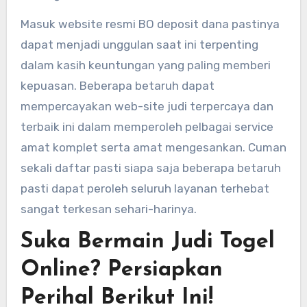
Masuk website resmi BO deposit dana pastinya
dapat menjadi unggulan saat ini terpenting
dalam kasih keuntungan yang paling memberi
kepuasan. Beberapa betaruh dapat
mempercayakan web-site judi terpercaya dan
terbaik ini dalam memperoleh pelbagai service
amat komplet serta amat mengesankan. Cuman
sekali daftar pasti siapa saja beberapa betaruh
pasti dapat peroleh seluruh layanan terhebat
sangat terkesan sehari-harinya.
Suka Bermain Judi Togel
Online? Persiapkan
Perihal Berikut Ini!