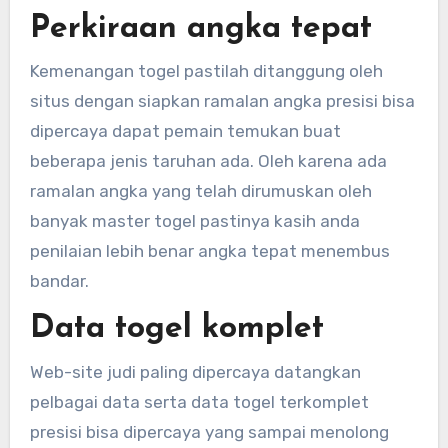
Perkiraan angka tepat
Kemenangan togel pastilah ditanggung oleh
situs dengan siapkan ramalan angka presisi bisa
dipercaya dapat pemain temukan buat
beberapa jenis taruhan ada. Oleh karena ada
ramalan angka yang telah dirumuskan oleh
banyak master togel pastinya kasih anda
penilaian lebih benar angka tepat menembus
bandar.
Data togel komplet
Web-site judi paling dipercaya datangkan
pelbagai data serta data togel terkomplet
presisi bisa dipercaya yang sampai menolong