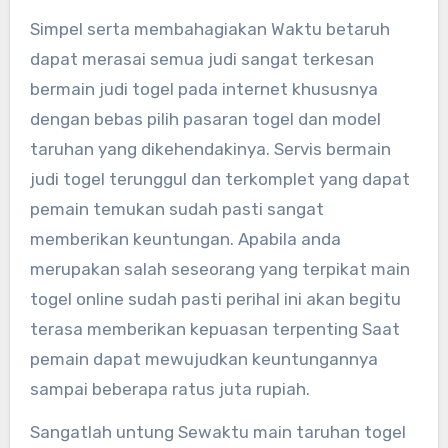
Simpel serta membahagiakan Waktu betaruh
dapat merasai semua judi sangat terkesan
bermain judi togel pada internet khususnya
dengan bebas pilih pasaran togel dan model
taruhan yang dikehendakinya. Servis bermain
judi togel terunggul dan terkomplet yang dapat
pemain temukan sudah pasti sangat
memberikan keuntungan. Apabila anda
merupakan salah seseorang yang terpikat main
togel online sudah pasti perihal ini akan begitu
terasa memberikan kepuasan terpenting Saat
pemain dapat mewujudkan keuntungannya
sampai beberapa ratus juta rupiah.
Sangatlah untung Sewaktu main taruhan togel