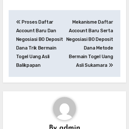
Post
Proses Daftar
Mekanisme Daftar
navigation
Account Baru Dan
Account Baru Serta
Negosiasi BO Deposit
Negosiasi BO Deposit
Dana Trik Bermain
Dana Metode
Togel Uang Asli
Bermain Togel Uang
Balikpapan
Asli Sukamara
By
admin