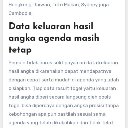
Hongkong, Taiwan, Toto Macau, Sydney juga
Cambodia.
Data keluaran hasil
angka agenda masih
tetap
Pemain tidak harus sulit paya cari data keluaran
hasil angka dikarenakan dapat mendapatnya
dengan cepat serta mudah di agenda yang udah
disiapkan. Tiap data result togel yaitu keluaran
hasil angka diberi secara langsung oleh pools
togel bisa dipercaya dengan angka presisi tanpa
kebohongan apa pun pastilah sesuai sama
agenda yang telah dikukuhkan dan tidak telat.