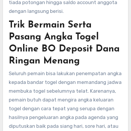
tiada potongan hingga saldo account anggota
dengan langsung berisi.
Trik Bermain Serta
Pasang Angka Togel
Online BO Deposit Dana
Ringan Menang
Seluruh pemain bisa lakukan penempatan angka
kepada bandar togel dengan memandang jadwa
membuka togel sebelumnya telat. Karenanya,
pemain butuh dapat mengira angka keluaran
togel dengan cara tepat yang serupa dengan
hasilnya pengeluaran angka pada agenda yang
diputuskan baik pada siang hari, sore hari, atau