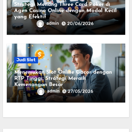
Strategi Menang Three Card Poker di
Agen Casino Online dengan Modal Kecil
yang Efektif
admin
20/06/2026
Judi Slot
Menemukan Slot Online Gacor dengan
RTP Tinggi: Strategi Meraih
Kemenangan Besar
admin
27/05/2026