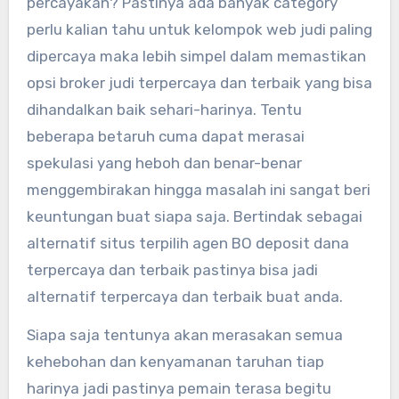
percayakan? Pastinya ada banyak category
perlu kalian tahu untuk kelompok web judi paling
dipercaya maka lebih simpel dalam memastikan
opsi broker judi terpercaya dan terbaik yang bisa
dihandalkan baik sehari-harinya. Tentu
beberapa betaruh cuma dapat merasai
spekulasi yang heboh dan benar-benar
menggembirakan hingga masalah ini sangat beri
keuntungan buat siapa saja. Bertindak sebagai
alternatif situs terpilih agen BO deposit dana
terpercaya dan terbaik pastinya bisa jadi
alternatif terpercaya dan terbaik buat anda.
Siapa saja tentunya akan merasakan semua
kehebohan dan kenyamanan taruhan tiap
harinya jadi pastinya pemain terasa begitu