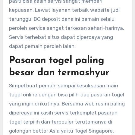
pasti bisa kasih servis sangat memberi
kepuasan. Lewat layanan terbaik website judi
terunggul BO deposit dana ini pemain selalu
peroleh service sangat terkesan sehari-harinya.
Servis terhebat situs dapat dipercaya yang
dapat pemain peroleh ialah:
Pasaran togel paling
besar dan termashyur
Simpel buat pemain sampai kesuksesan main
togel online dengan bisa pilih tiap pasaran togel
yang ingin di ikutinya. Bersama web resmi paling
dipercaya ini kasih servis terkomplet pasaran
togel terpilih dan terpouler terutamanya di
golongan bettor Asia yaitu Togel Singapore,