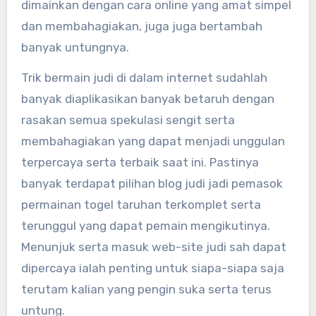
dimainkan dengan cara online yang amat simpel
dan membahagiakan, juga juga bertambah
banyak untungnya.
Trik bermain judi di dalam internet sudahlah
banyak diaplikasikan banyak betaruh dengan
rasakan semua spekulasi sengit serta
membahagiakan yang dapat menjadi unggulan
terpercaya serta terbaik saat ini. Pastinya
banyak terdapat pilihan blog judi jadi pemasok
permainan togel taruhan terkomplet serta
terunggul yang dapat pemain mengikutinya.
Menunjuk serta masuk web-site judi sah dapat
dipercaya ialah penting untuk siapa-siapa saja
terutam kalian yang pengin suka serta terus
untung.