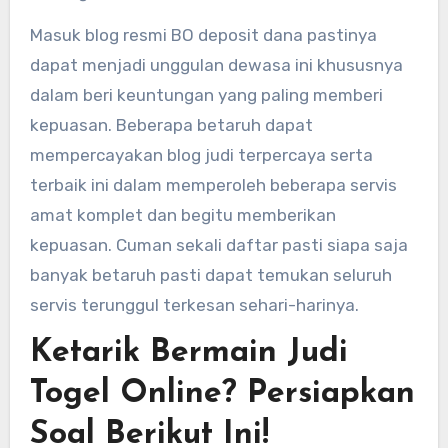
Masuk blog resmi BO deposit dana pastinya
dapat menjadi unggulan dewasa ini khususnya
dalam beri keuntungan yang paling memberi
kepuasan. Beberapa betaruh dapat
mempercayakan blog judi terpercaya serta
terbaik ini dalam memperoleh beberapa servis
amat komplet dan begitu memberikan
kepuasan. Cuman sekali daftar pasti siapa saja
banyak betaruh pasti dapat temukan seluruh
servis terunggul terkesan sehari-harinya.
Ketarik Bermain Judi
Togel Online? Persiapkan
Soal Berikut Ini!