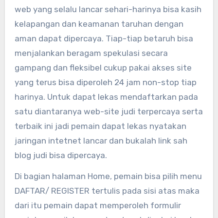
web yang selalu lancar sehari-harinya bisa kasih
kelapangan dan keamanan taruhan dengan
aman dapat dipercaya. Tiap-tiap betaruh bisa
menjalankan beragam spekulasi secara
gampang dan fleksibel cukup pakai akses site
yang terus bisa diperoleh 24 jam non-stop tiap
harinya. Untuk dapat lekas mendaftarkan pada
satu diantaranya web-site judi terpercaya serta
terbaik ini jadi pemain dapat lekas nyatakan
jaringan intetnet lancar dan bukalah link sah
blog judi bisa dipercaya.
Di bagian halaman Home, pemain bisa pilih menu
DAFTAR/ REGISTER tertulis pada sisi atas maka
dari itu pemain dapat memperoleh formulir