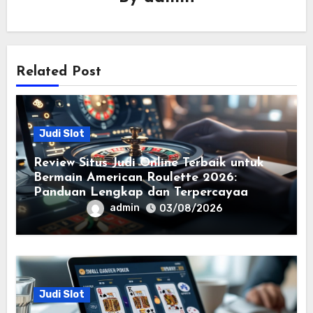
Related Post
Judi Slot
Review Situs Judi Online Terbaik untuk
Bermain American Roulette 2026:
Panduan Lengkap dan Terpercayaa
admin
03/08/2026
Judi Slot