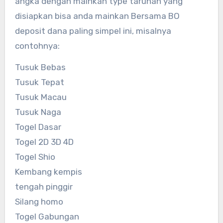
angka dengan mainkan type taruhan yang
disiapkan bisa anda mainkan Bersama BO
deposit dana paling simpel ini, misalnya
contohnya:
Tusuk Bebas
Tusuk Tepat
Tusuk Macau
Tusuk Naga
Togel Dasar
Togel 2D 3D 4D
Togel Shio
Kembang kempis
tengah pinggir
Silang homo
Togel Gabungan