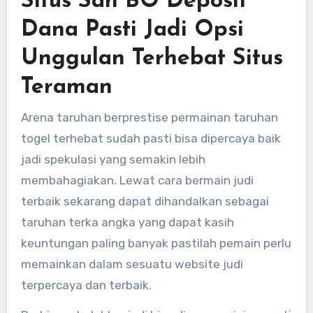
Situs Sah BO Deposit
Dana Pasti Jadi Opsi
Unggulan Terhebat Situs
Teraman
Arena taruhan berprestise permainan taruhan
togel terhebat sudah pasti bisa dipercaya baik
jadi spekulasi yang semakin lebih
membahagiakan. Lewat cara bermain judi
terbaik sekarang dapat dihandalkan sebagai
taruhan terka angka yang dapat kasih
keuntungan paling banyak pastilah pemain perlu
memainkan dalam sesuatu website judi
terpercaya dan terbaik.