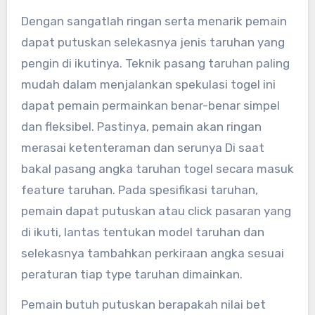
Dengan sangatlah ringan serta menarik pemain
dapat putuskan selekasnya jenis taruhan yang
pengin di ikutinya. Teknik pasang taruhan paling
mudah dalam menjalankan spekulasi togel ini
dapat pemain permainkan benar-benar simpel
dan fleksibel. Pastinya, pemain akan ringan
merasai ketenteraman dan serunya Di saat
bakal pasang angka taruhan togel secara masuk
feature taruhan. Pada spesifikasi taruhan,
pemain dapat putuskan atau click pasaran yang
di ikuti, lantas tentukan model taruhan dan
selekasnya tambahkan perkiraan angka sesuai
peraturan tiap type taruhan dimainkan.
Pemain butuh putuskan berapakah nilai bet