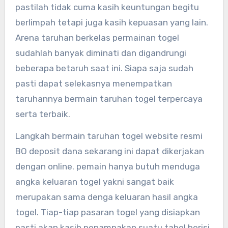
pastilah tidak cuma kasih keuntungan begitu
berlimpah tetapi juga kasih kepuasan yang lain.
Arena taruhan berkelas permainan togel
sudahlah banyak diminati dan digandrungi
beberapa betaruh saat ini. Siapa saja sudah
pasti dapat selekasnya menempatkan
taruhannya bermain taruhan togel terpercaya
serta terbaik.
Langkah bermain taruhan togel website resmi
BO deposit dana sekarang ini dapat dikerjakan
dengan online. pemain hanya butuh menduga
angka keluaran togel yakni sangat baik
merupakan sama denga keluaran hasil angka
togel. Tiap-tiap pasaran togel yang disiapkan
pasti akan kasih penampakan suatu tabel berisi