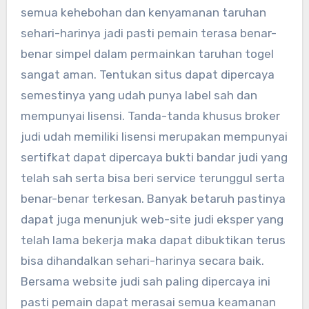
semua kehebohan dan kenyamanan taruhan
sehari-harinya jadi pasti pemain terasa benar-
benar simpel dalam permainkan taruhan togel
sangat aman. Tentukan situs dapat dipercaya
semestinya yang udah punya label sah dan
mempunyai lisensi. Tanda-tanda khusus broker
judi udah memiliki lisensi merupakan mempunyai
sertifkat dapat dipercaya bukti bandar judi yang
telah sah serta bisa beri service terunggul serta
benar-benar terkesan. Banyak betaruh pastinya
dapat juga menunjuk web-site judi eksper yang
telah lama bekerja maka dapat dibuktikan terus
bisa dihandalkan sehari-harinya secara baik.
Bersama website judi sah paling dipercaya ini
pasti pemain dapat merasai semua keamanan