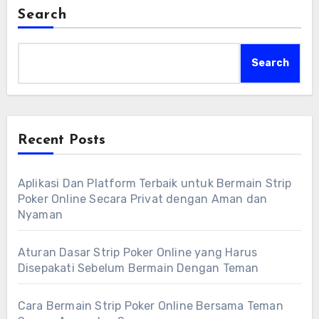
Search
Search
Recent Posts
Aplikasi Dan Platform Terbaik untuk Bermain Strip
Poker Online Secara Privat dengan Aman dan
Nyaman
Aturan Dasar Strip Poker Online yang Harus
Disepakati Sebelum Bermain Dengan Teman
Cara Bermain Strip Poker Online Bersama Teman