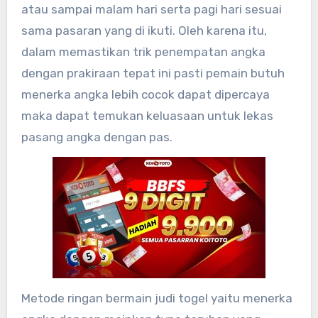
atau sampai malam hari serta pagi hari sesuai
sama pasaran yang di ikuti. Oleh karena itu,
dalam memastikan trik penempatan angka
dengan prakiraan tepat ini pasti pemain butuh
menerka angka lebih cocok dapat dipercaya
maka dapat temukan keluasaan untuk lekas
pasang angka dengan pas.
Metode ringan bermain judi togel yaitu menerka