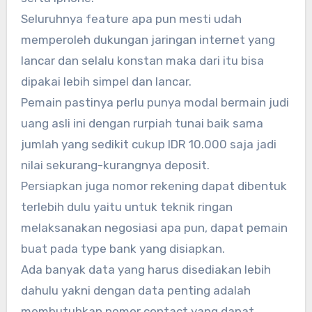
Seluruhnya feature apa pun mesti udah
memperoleh dukungan jaringan internet yang
lancar dan selalu konstan maka dari itu bisa
dipakai lebih simpel dan lancar.
Pemain pastinya perlu punya modal bermain judi
uang asli ini dengan rurpiah tunai baik sama
jumlah yang sedikit cukup IDR 10.000 saja jadi
nilai sekurang-kurangnya deposit.
Persiapkan juga nomor rekening dapat dibentuk
terlebih dulu yaitu untuk teknik ringan
melaksanakan negosiasi apa pun, dapat pemain
buat pada type bank yang disiapkan.
Ada banyak data yang harus disediakan lebih
dahulu yakni dengan data penting adalah
membutuhkan nomor contact yang dapat