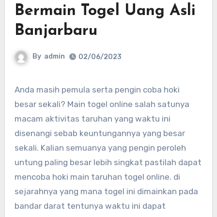
Bermain Togel Uang Asli
Banjarbaru
By
admin
02/06/2023
Anda masih pemula serta pengin coba hoki
besar sekali? Main togel online salah satunya
macam aktivitas taruhan yang waktu ini
disenangi sebab keuntungannya yang besar
sekali. Kalian semuanya yang pengin peroleh
untung paling besar lebih singkat pastilah dapat
mencoba hoki main taruhan togel online. di
sejarahnya yang mana togel ini dimainkan pada
bandar darat tentunya waktu ini dapat