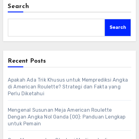
Search
Search
Recent Posts
Apakah Ada Trik Khusus untuk Memprediksi Angka
di American Roulette? Strategi dan Fakta yang
Perlu Diketahui
Mengenal Susunan Meja American Roulette
Dengan Angka Nol Ganda (00): Panduan Lengkap
untuk Pemain