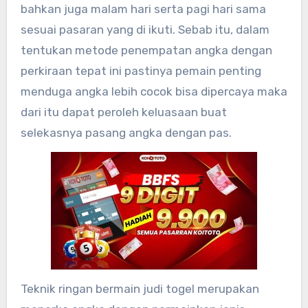
bahkan juga malam hari serta pagi hari sama
sesuai pasaran yang di ikuti. Sebab itu, dalam
tentukan metode penempatan angka dengan
perkiraan tepat ini pastinya pemain penting
menduga angka lebih cocok bisa dipercaya maka
dari itu dapat peroleh keluasaan buat
selekasnya pasang angka dengan pas.
Teknik ringan bermain judi togel merupakan