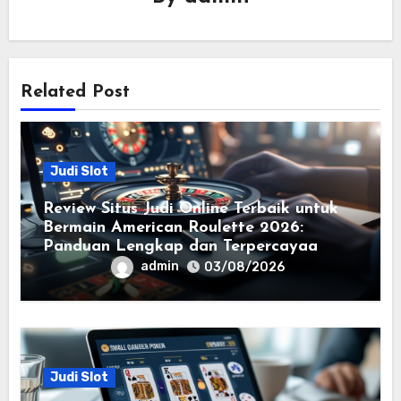
Related Post
Judi Slot
Review Situs Judi Online Terbaik untuk
Bermain American Roulette 2026:
Panduan Lengkap dan Terpercayaa
admin
03/08/2026
Judi Slot