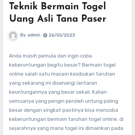
Teknik Bermain Togel
Uang Asli Tana Paser
By
admin
26/05/2023
Anda masih pemula dan ingin coba
keberuntungan begitu besar? Bermain togel
online salah satu macam kesibukan taruhan
yang sekarang ini disenangi lantaran
keuntungannya yang besar sekali. Kalian
semuanya yang pengin peroleh untung paling
besar dengan singkat pastinya bisa mencoba
keberuntungan bermain taruhan togel online. di
sejarahnya yang mana togel ini dimainkan pada