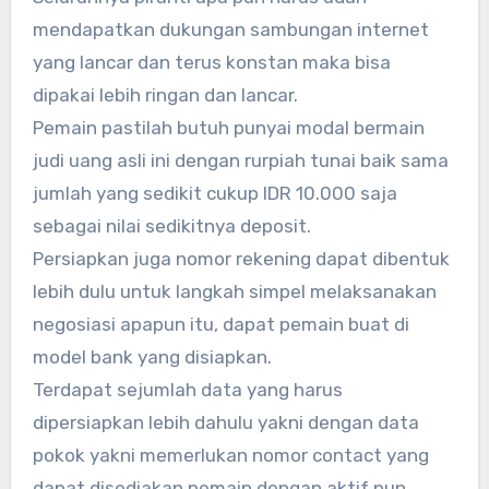
mendapatkan dukungan sambungan internet
yang lancar dan terus konstan maka bisa
dipakai lebih ringan dan lancar.
Pemain pastilah butuh punyai modal bermain
judi uang asli ini dengan rurpiah tunai baik sama
jumlah yang sedikit cukup IDR 10.000 saja
sebagai nilai sedikitnya deposit.
Persiapkan juga nomor rekening dapat dibentuk
lebih dulu untuk langkah simpel melaksanakan
negosiasi apapun itu, dapat pemain buat di
model bank yang disiapkan.
Terdapat sejumlah data yang harus
dipersiapkan lebih dahulu yakni dengan data
pokok yakni memerlukan nomor contact yang
dapat disediakan pemain dengan aktif pun