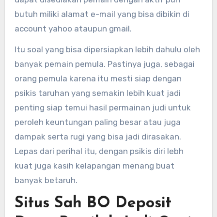
butuh miliki alamat e-mail yang bisa dibikin di
account yahoo ataupun gmail.
Itu soal yang bisa dipersiapkan lebih dahulu oleh
banyak pemain pemula. Pastinya juga, sebagai
orang pemula karena itu mesti siap dengan
psikis taruhan yang semakin lebih kuat jadi
penting siap temui hasil permainan judi untuk
peroleh keuntungan paling besar atau juga
dampak serta rugi yang bisa jadi dirasakan.
Lepas dari perihal itu, dengan psikis diri lebh
kuat juga kasih kelapangan menang buat
banyak betaruh.
Situs Sah BO Deposit