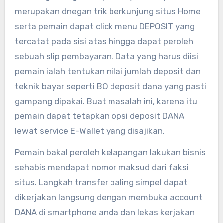
merupakan dnegan trik berkunjung situs Home
serta pemain dapat click menu DEPOSIT yang
tercatat pada sisi atas hingga dapat peroleh
sebuah slip pembayaran. Data yang harus diisi
pemain ialah tentukan nilai jumlah deposit dan
teknik bayar seperti BO deposit dana yang pasti
gampang dipakai. Buat masalah ini, karena itu
pemain dapat tetapkan opsi deposit DANA
lewat service E-Wallet yang disajikan.
Pemain bakal peroleh kelapangan lakukan bisnis
sehabis mendapat nomor maksud dari faksi
situs. Langkah transfer paling simpel dapat
dikerjakan langsung dengan membuka account
DANA di smartphone anda dan lekas kerjakan