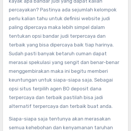
kayak apa bandar judi yang dapat kalian
percayakan? Pastinya ada sejumlah kelompok
perlu kalian tahu untuk definisi website judi
paling dipercaya maka lebih simpel dalam
tentukan opsi bandar judi terpercaya dan
terbaik yang bisa dipercaya baik tiap harinya.
Sudah pasti banyak betaruh cuman dapat
merasai spekulasi yang sengit dan benar-benar
menggembirakan maka ini begitu memberi
keuntungan untuk siapa-siapa saja. Sebagai
opsi situs terpilih agen BO deposit dana
terpercaya dan terbaik pastilah bisa jadi
alternatif terpercaya dan terbaik buat anda.
Siapa-siapa saja tentunya akan merasakan
semua kehebohan dan kenyamanan taruhan