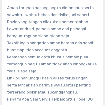
Aman taruhan pasang angka dimanapun serta
sewaktu-waktu bebas dari risiko judi seperti
Razia yang tengah dilakukan pemerintahan.
Lewat android, pemain aman dari pelbagai
keragua-raguan siapa-siapa saja.
Teknik login sangatlah aman karena ada sandi
buat tiap-tiap account anggota.
Keamanan semua data khusus pemain pula
terbangun begitu aman tidak akan dibongkar ke
faksi siapa saja.
Link pilihan unggul kasih akses terus ringan
serta lancar tiap harinya walau situs penting
terserang blokir atau sukar dijangkau.
Pahami Apa Saja Servis Terbaik Situs Togel BO