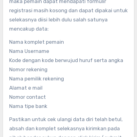
maka pemain dapat mendapati formulir
registrasi masih kosong dan dapat dipakai untuk
selekasnya diisi lebih dulu salah satunya
mencakup data:
Nama komplet pemain
Nama Username
Kode dengan kode berwujud huruf serta angka
Nomor rekening
Nama pemilik rekening
Alamat e mail
Nomor contact
Nama tipe bank
Pastikan untuk cek ulangi data diri telah betul,
absah dan komplet selekasnya kirimkan pada