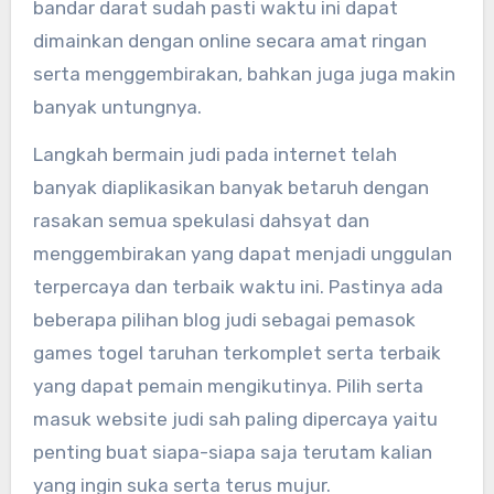
bandar darat sudah pasti waktu ini dapat
dimainkan dengan online secara amat ringan
serta menggembirakan, bahkan juga juga makin
banyak untungnya.
Langkah bermain judi pada internet telah
banyak diaplikasikan banyak betaruh dengan
rasakan semua spekulasi dahsyat dan
menggembirakan yang dapat menjadi unggulan
terpercaya dan terbaik waktu ini. Pastinya ada
beberapa pilihan blog judi sebagai pemasok
games togel taruhan terkomplet serta terbaik
yang dapat pemain mengikutinya. Pilih serta
masuk website judi sah paling dipercaya yaitu
penting buat siapa-siapa saja terutam kalian
yang ingin suka serta terus mujur.