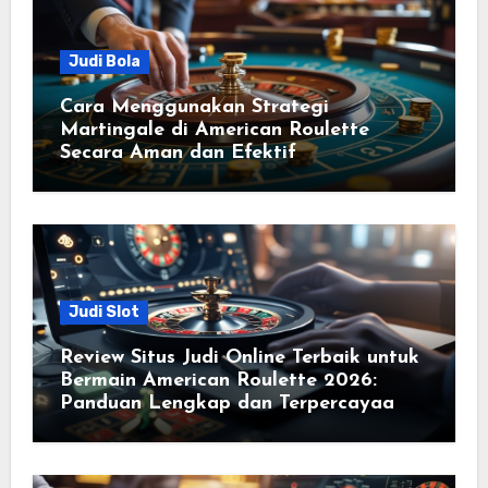
Judi Bola
Cara Menggunakan Strategi
Martingale di American Roulette
Secara Aman dan Efektif
Judi Slot
Review Situs Judi Online Terbaik untuk
Bermain American Roulette 2026:
Panduan Lengkap dan Terpercayaa