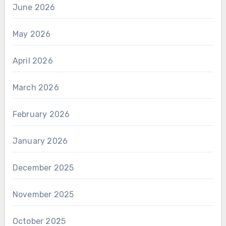
June 2026
May 2026
April 2026
March 2026
February 2026
January 2026
December 2025
November 2025
October 2025