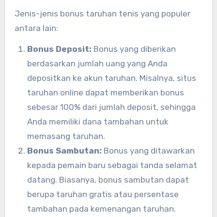
Jenis-jenis bonus taruhan tenis yang populer
antara lain:
Bonus Deposit:
Bonus yang diberikan
berdasarkan jumlah uang yang Anda
depositkan ke akun taruhan. Misalnya, situs
taruhan online dapat memberikan bonus
sebesar 100% dari jumlah deposit, sehingga
Anda memiliki dana tambahan untuk
memasang taruhan.
Bonus Sambutan:
Bonus yang ditawarkan
kepada pemain baru sebagai tanda selamat
datang. Biasanya, bonus sambutan dapat
berupa taruhan gratis atau persentase
tambahan pada kemenangan taruhan.