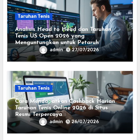
Taruhan Tenis
Analisis Head to Head dan Taruhan
Tenis US Open 2026 yang
Menguntungkan untuk Petaruh
admin
27/07/2026
Taruhan Tenis
Cara Mendapatkan Cashback Harian
Taruhan Tenis Online 2026 di Situs
Resmi Terpercaya
admin
26/07/2026