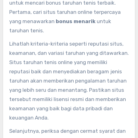
untuk mencari bonus taruhan tenis terbaik.
Pertama, cari situs taruhan online terpercaya
yang menawarkan
bonus menarik
untuk
taruhan tenis.
Lihatlah kriteria-kriteria seperti reputasi situs,
keamanan, dan variasi taruhan yang ditawarkan.
Situs taruhan tenis online yang memiliki
reputasi baik dan menyediakan beragam jenis
taruhan akan memberikan pengalaman taruhan
yang lebih seru dan menantang. Pastikan situs
tersebut memiliki lisensi resmi dan memberikan
keamanan yang baik bagi data pribadi dan
keuangan Anda.
Selanjutnya, periksa dengan cermat syarat dan