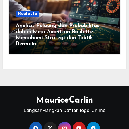
Roulette
Analisis Peluang dan Probabilitas
dalam Meja American Roulette:
Memahami Strategi dan Taktik
Bermain
MauriceCarlin
Langkah-langkah Daftar Togel Online