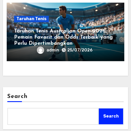
Taruhan Tenis
Taruhan Tenis Australian Open 2026:
Pemain Favorit dan Odds Terbaik yang
Perlu Dipertimbangkan
admin
25/07/2026
Search
Search