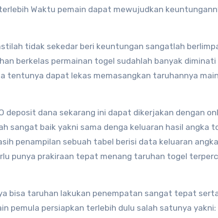
 terlebih Waktu pemain dapat mewujudkan keuntungan
stilah tidak sekedar beri keuntungan sangatlah berlimp
uhan berkelas permainan togel sudahlah banyak diminati
 saja tentunya dapat lekas memasangkan taruhannya mai
 deposit dana sekarang ini dapat dikerjakan dengan onl
ah sangat baik yakni sama denga keluaran hasil angka to
asih penampilan sebuah tabel berisi data keluaran angka
erlu punya prakiraan tepat menang taruhan togel terper
 bisa taruhan lakukan penempatan sangat tepat serta
n pemula persiapkan terlebih dulu salah satunya yakni: