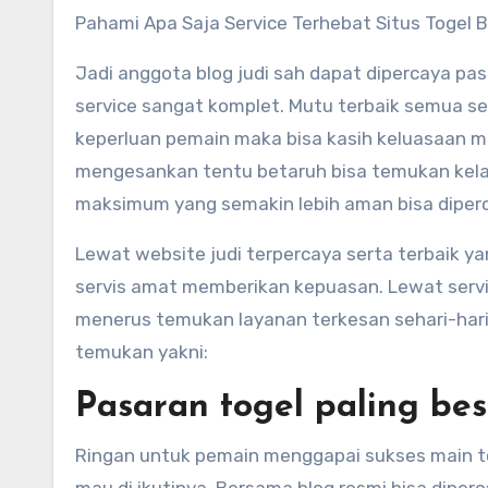
Pahami Apa Saja Service Terhebat Situs Togel 
Jadi anggota blog judi sah dapat dipercaya pas
service sangat komplet. Mutu terbaik semua s
keperluan pemain maka bisa kasih keluasaan me
mengesankan tentu betaruh bisa temukan kela
maksimum yang semakin lebih aman bisa diper
Lewat website judi terpercaya serta terbaik ya
servis amat memberikan kepuasan. Lewat service
menerus temukan layanan terkesan sehari-hariny
temukan yakni:
Pasaran togel paling bes
Ringan untuk pemain menggapai sukses main to