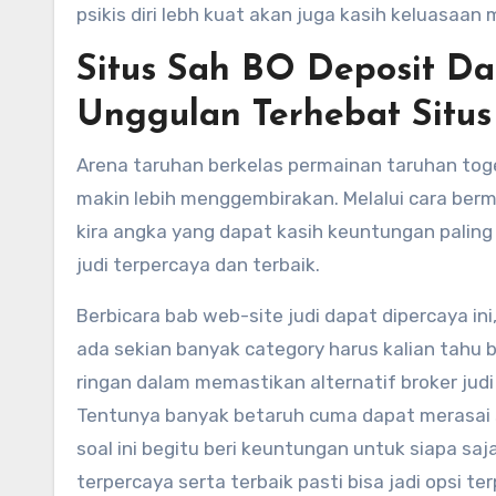
psikis diri lebh kuat akan juga kasih keluasaa
Situs Sah BO Deposit Dan
Unggulan Terhebat Situ
Arena taruhan berkelas permainan taruhan toge
makin lebih menggembirakan. Melalui cara berma
kira angka yang dapat kasih keuntungan pali
judi terpercaya dan terbaik.
Berbicara bab web-site judi dapat dipercaya in
ada sekian banyak category harus kalian tahu b
ringan dalam memastikan alternatif broker judi 
Tentunya banyak betaruh cuma dapat merasai 
soal ini begitu beri keuntungan untuk siapa saj
terpercaya serta terbaik pasti bisa jadi opsi te