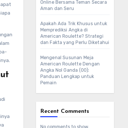
Online Bersama Teman Secara
dapat
Aman dan Seru
siapa
Apakah Ada Trik Khusus untuk
Memprediksi Angka di
tungan
American Roulette? Strategi
dan Fakta yang Perlu Diketahui
alam
pa-
Mengenal Susunan Meja
inya.
American Roulette Dengan
Angka Nol Ganda (00):
ut
Panduan Lengkap untuk
Pemain
udi
Recent Comments
inya
ya
No comments to show.