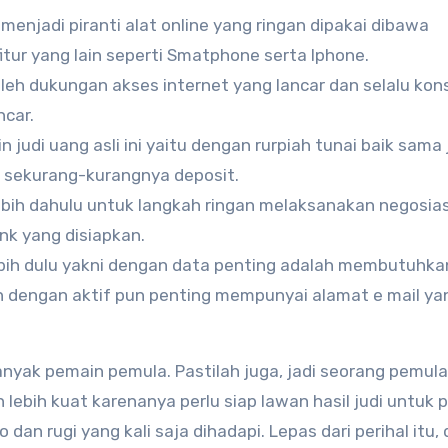
 menjadi piranti alat online yang ringan dipakai dibawa
tur yang lain seperti Smatphone serta Iphone.
leh dukungan akses internet yang lancar dan selalu kon
ncar.
judi uang asli ini yaitu dengan rurpiah tunai baik sama
ai sekurang-kurangnya deposit.
lebih dahulu untuk langkah ringan melaksanakan negosias
k yang disiapkan.
ebih dulu yakni dengan data penting adalah membutuhka
 dengan aktif pun penting mempunyai alamat e mail ya
banyak pemain pemula. Pastilah juga, jadi seorang pemul
 lebih kuat karenanya perlu siap lawan hasil judi untuk 
dan rugi yang kali saja dihadapi. Lepas dari perihal itu,