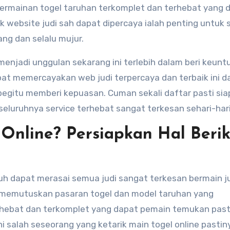
permainan togel taruhan terkomplet dan terhebat yang 
website judi sah dapat dipercaya ialah penting untuk 
ng dan selalu mujur.
menjadi unggulan sekarang ini terlebih dalam beri keun
t memercayakan web judi terpercaya dan terbaik ini d
egitu memberi kepuasan. Cuman sekali daftar pasti sia
seluruhnya service terhebat sangat terkesan sehari-har
 Online? Persiapkan Hal Berik
h dapat merasai semua judi sangat terkesan bermain j
s memutuskan pasaran togel dan model taruhan yang
erhebat dan terkomplet yang dapat pemain temukan past
 salah seseorang yang ketarik main togel online pastin