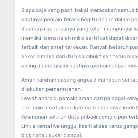
Siapa saja yang pasti bakal merasakan semua 
pastinya pemain terasa begitu ringan dalam pe
dipercaya seharusnya yang telah mempunyai labe
memiliki lisensi ialah miliki sertifkat dapat dip
terbaik dan amat terkesan. Banyak betaruh pas
bekerja maka dari itu bisa dibuktikan terus bis
paling dipercaya ini pastinya pemain dapat mer
Aman taruhan pasang angka dimanapun serta se
dilakukan pemerintahan.
Lewat android, pemain aman dari pelbagai kera
Trik login amat aman karena tersedianya kode 
Keamanan seluruh data pribadi pemain pun terb
Link alternative unggul kasih akses terus gamp
blokir atau sukar dicapai.