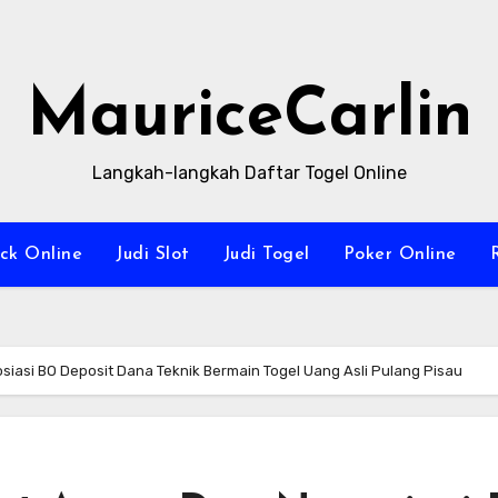
MauriceCarlin
Langkah-langkah Daftar Togel Online
ck Online
Judi Slot
Judi Togel
Poker Online
iasi BO Deposit Dana Teknik Bermain Togel Uang Asli Pulang Pisau