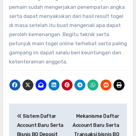
pemain sudah mengerjakan penempatan angka
serta dapat menyaksikan dari hasil result togel
di masa setelah itu buat mengenali apa dapat
peroleh kemenangan. Begitu teknik serta
petunjuk main togel online terhebat serta paling
gampang ini dapat selalu beri keuntungan dan
ketenteraman anggota.
Post
Sistem Daftar
Mekanisme Daftar
navigation
Account Baru Serta
Account Baru Serta
Bisnis BO Deposit
Transaksi bisnis BO