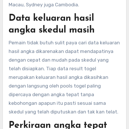
Macau, Sydney juga Cambodia.
Data keluaran hasil
angka skedul masih
Pemain tidak butuh sulit paya cari data keluaran
hasil angka dikarenakan dapat mendapatinya
dengan cepat dan mudah pada skedul yang
telah disiapkan. Tiap data result togel
merupakan keluaran hasil angka dikasihkan
dengan langsung oleh pools togel paling
dipercaya dengan angka tepat tanpa
kebohongan apapun itu pasti sesuai sama
skedul yang telah diputuskan dan tak kan telat.
Perkiraan angka tepat