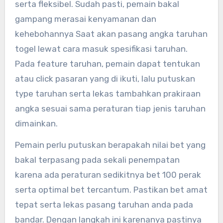
serta fleksibel. Sudah pasti, pemain bakal
gampang merasai kenyamanan dan
kehebohannya Saat akan pasang angka taruhan
togel lewat cara masuk spesifikasi taruhan.
Pada feature taruhan, pemain dapat tentukan
atau click pasaran yang di ikuti, lalu putuskan
type taruhan serta lekas tambahkan prakiraan
angka sesuai sama peraturan tiap jenis taruhan
dimainkan.
Pemain perlu putuskan berapakah nilai bet yang
bakal terpasang pada sekali penempatan
karena ada peraturan sedikitnya bet 100 perak
serta optimal bet tercantum. Pastikan bet amat
tepat serta lekas pasang taruhan anda pada
bandar. Dengan langkah ini karenanya pastinya