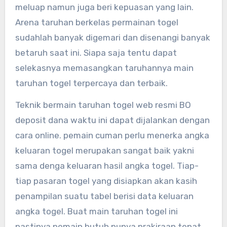
meluap namun juga beri kepuasan yang lain.
Arena taruhan berkelas permainan togel
sudahlah banyak digemari dan disenangi banyak
betaruh saat ini. Siapa saja tentu dapat
selekasnya memasangkan taruhannya main
taruhan togel terpercaya dan terbaik.
Teknik bermain taruhan togel web resmi BO
deposit dana waktu ini dapat dijalankan dengan
cara online. pemain cuman perlu menerka angka
keluaran togel merupakan sangat baik yakni
sama denga keluaran hasil angka togel. Tiap-
tiap pasaran togel yang disiapkan akan kasih
penampilan suatu tabel berisi data keluaran
angka togel. Buat main taruhan togel ini
pastinya pemain butuh punya prakiraan tepat