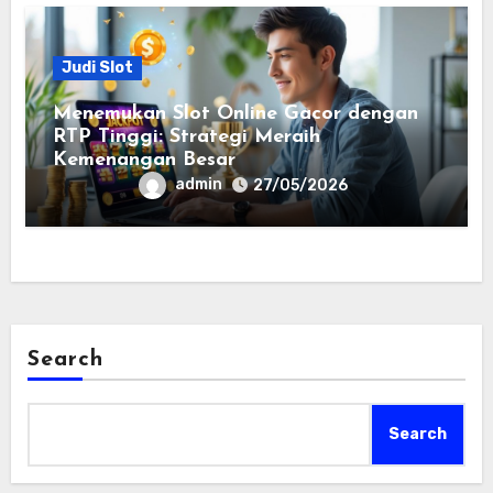
Judi Slot
Menemukan Slot Online Gacor dengan
RTP Tinggi: Strategi Meraih
Kemenangan Besar
admin
27/05/2026
Search
Search