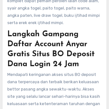
komplet dapat pemain peroleh ialah code alam,
syair angka togel, paito togel, paito warna,
angka paten, live draw togel, buku ijtihad mimpi
serta erek erek ijtihad mimpi.
Langkah Gampang
Daftar Account Anyar
Gratis Situs BO Deposit
Dana Login 24 Jam
Mendapati keringanan akses situs BO deposit
dana terpercaya dan terbaik berikan keluasaan
bettor pasang angka sewaktu-waktu. Akses
site yang selalu lancar sehari-harinya bisa kasih
keluasaan serta ketenteraman taruhan dengan