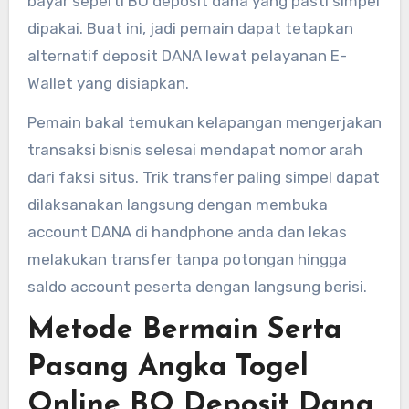
bayar seperti BO deposit dana yang pasti simpel
dipakai. Buat ini, jadi pemain dapat tetapkan
alternatif deposit DANA lewat pelayanan E-
Wallet yang disiapkan.
Pemain bakal temukan kelapangan mengerjakan
transaksi bisnis selesai mendapat nomor arah
dari faksi situs. Trik transfer paling simpel dapat
dilaksanakan langsung dengan membuka
account DANA di handphone anda dan lekas
melakukan transfer tanpa potongan hingga
saldo account peserta dengan langsung berisi.
Metode Bermain Serta
Pasang Angka Togel
Online BO Deposit Dana