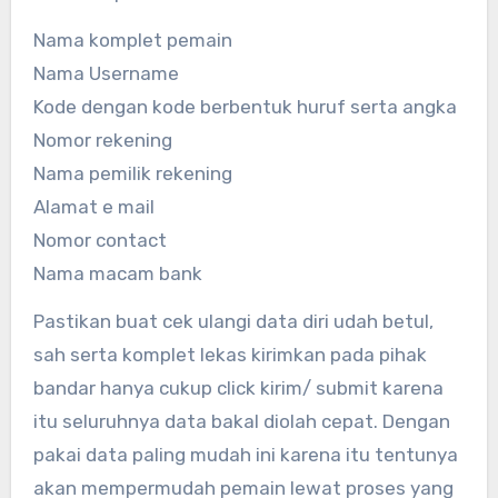
Nama komplet pemain
Nama Username
Kode dengan kode berbentuk huruf serta angka
Nomor rekening
Nama pemilik rekening
Alamat e mail
Nomor contact
Nama macam bank
Pastikan buat cek ulangi data diri udah betul,
sah serta komplet lekas kirimkan pada pihak
bandar hanya cukup click kirim/ submit karena
itu seluruhnya data bakal diolah cepat. Dengan
pakai data paling mudah ini karena itu tentunya
akan mempermudah pemain lewat proses yang