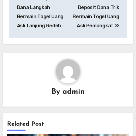
Dana Langkah
Deposit Dana Trik
Bermain Togel Uang
Bermain Togel Uang
Asli Tanjung Redeb
Asli Pemangkat
By
admin
Related Post