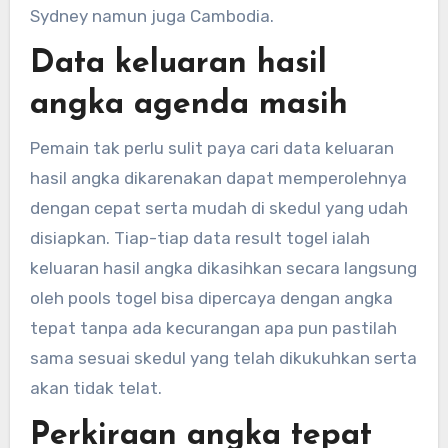
Sydney namun juga Cambodia.
Data keluaran hasil
angka agenda masih
Pemain tak perlu sulit paya cari data keluaran
hasil angka dikarenakan dapat memperolehnya
dengan cepat serta mudah di skedul yang udah
disiapkan. Tiap-tiap data result togel ialah
keluaran hasil angka dikasihkan secara langsung
oleh pools togel bisa dipercaya dengan angka
tepat tanpa ada kecurangan apa pun pastilah
sama sesuai skedul yang telah dikukuhkan serta
akan tidak telat.
Perkiraan angka tepat