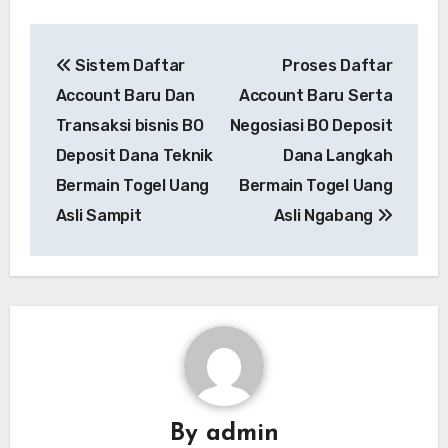
Post
Sistem Daftar
Proses Daftar
navigation
Account Baru Dan
Account Baru Serta
Transaksi bisnis BO
Negosiasi BO Deposit
Deposit Dana Teknik
Dana Langkah
Bermain Togel Uang
Bermain Togel Uang
Asli Sampit
Asli Ngabang
By
admin