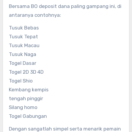
Bersama BO deposit dana paling gampang ini, di
antaranya contohnya:
Tusuk Bebas
Tusuk Tepat
Tusuk Macau
Tusuk Naga
Togel Dasar
Togel 2D 3D 4D
Togel Shio
Kembang kempis
tengah pinggir
Silang homo
Togel Gabungan
Dengan sangatlah simpel serta menarik pemain