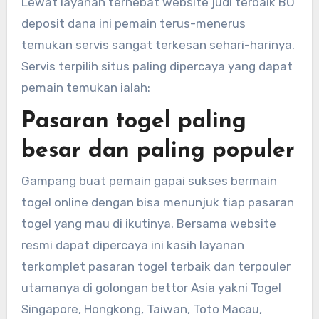
Lewat layanan terhebat website judi terbaik BO
deposit dana ini pemain terus-menerus
temukan servis sangat terkesan sehari-harinya.
Servis terpilih situs paling dipercaya yang dapat
pemain temukan ialah:
Pasaran togel paling
besar dan paling populer
Gampang buat pemain gapai sukses bermain
togel online dengan bisa menunjuk tiap pasaran
togel yang mau di ikutinya. Bersama website
resmi dapat dipercaya ini kasih layanan
terkomplet pasaran togel terbaik dan terpouler
utamanya di golongan bettor Asia yakni Togel
Singapore, Hongkong, Taiwan, Toto Macau,