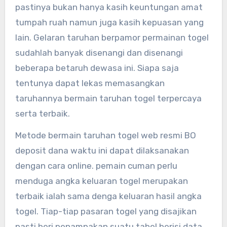
pastinya bukan hanya kasih keuntungan amat
tumpah ruah namun juga kasih kepuasan yang
lain. Gelaran taruhan berpamor permainan togel
sudahlah banyak disenangi dan disenangi
beberapa betaruh dewasa ini. Siapa saja
tentunya dapat lekas memasangkan
taruhannya bermain taruhan togel terpercaya
serta terbaik.
Metode bermain taruhan togel web resmi BO
deposit dana waktu ini dapat dilaksanakan
dengan cara online. pemain cuman perlu
menduga angka keluaran togel merupakan
terbaik ialah sama denga keluaran hasil angka
togel. Tiap-tiap pasaran togel yang disajikan
pasti beri penampakan suatu tabel berisi data