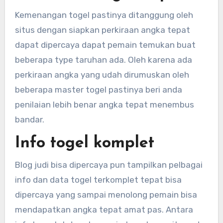
Kemenangan togel pastinya ditanggung oleh
situs dengan siapkan perkiraan angka tepat
dapat dipercaya dapat pemain temukan buat
beberapa type taruhan ada. Oleh karena ada
perkiraan angka yang udah dirumuskan oleh
beberapa master togel pastinya beri anda
penilaian lebih benar angka tepat menembus
bandar.
Info togel komplet
Blog judi bisa dipercaya pun tampilkan pelbagai
info dan data togel terkomplet tepat bisa
dipercaya yang sampai menolong pemain bisa
mendapatkan angka tepat amat pas. Antara