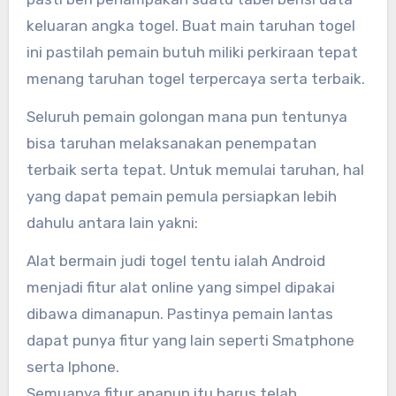
keluaran angka togel. Buat main taruhan togel
ini pastilah pemain butuh miliki perkiraan tepat
menang taruhan togel terpercaya serta terbaik.
Seluruh pemain golongan mana pun tentunya
bisa taruhan melaksanakan penempatan
terbaik serta tepat. Untuk memulai taruhan, hal
yang dapat pemain pemula persiapkan lebih
dahulu antara lain yakni:
Alat bermain judi togel tentu ialah Android
menjadi fitur alat online yang simpel dipakai
dibawa dimanapun. Pastinya pemain lantas
dapat punya fitur yang lain seperti Smatphone
serta Iphone.
Semuanya fitur apapun itu harus telah