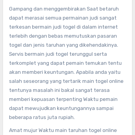
Gampang dan menggembirakan Saat betaruh
dapat merasai semua permainan judi sangat
terkesan bermain judi togel di dalam internet
terlebih dengan bebas memutuskan pasaran
togel dan jenis taruhan yang dikehendakinya.
Servis bermain judi togel terunggul serta
terkomplet yang dapat pemain temukan tentu
akan memberi keuntungan. Apabila anda yaitu
salah seseorang yang tertarik main togel online
tentunya masalah ini bakal sangat terasa
memberi kepuasan terpenting Waktu pemain
dapat mewujudkan keuntungannya sampai
beberapa ratus juta rupiah.
Amat mujur Waktu main taruhan togel online