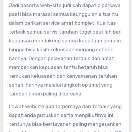
Jadi peserta web-site judi sah dapat dipercaya
pasti bisa merasai semua keunggulan situs itu
dalam berikan service amat komplet. Kualitas
terbaik semua servis taruhan togel pastilah beri
kepuasan mendukung semua keperluan pemain
hingga bisa kasih keluasaan menang sehari-
harinya. Dengan pelayanan terbaik dan amat
memberikan kepuasan tentu betaruh bisa
temukan keluasaan dan kenyamanan taruhan
sehari-harinya melalui langkah optimal yang
tambah aman paling dipercaya.
Lewat website judi terpercaya dan terbaik yang
dapat anda putuskan serta mengikutinya ini
tentunya bisa beri layanan paling mengesankan.