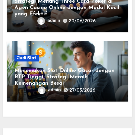
Strategi Menang Three Card Poker di
Agen Casino Online dengan Modal Kecil
yang Efektif
admin
20/06/2026
Judi Slot
Menemukan Slot Online Gacor dengan
RTP Tinggi: Strategi Meraih
Kemenangan Besar
admin
27/05/2026