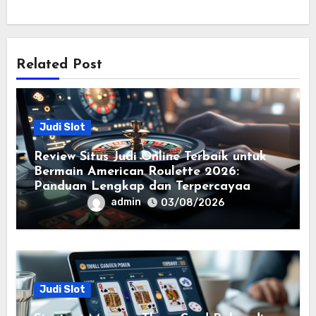
Related Post
Judi Slot
Review Situs Judi Online Terbaik untuk
Bermain American Roulette 2026:
Panduan Lengkap dan Terpercayaa
admin
03/08/2026
Judi Slot