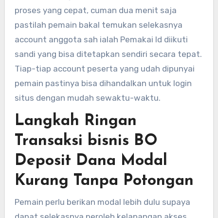
proses yang cepat, cuman dua menit saja
pastilah pemain bakal temukan selekasnya
account anggota sah ialah Pemakai Id diikuti
sandi yang bisa ditetapkan sendiri secara tepat.
Tiap-tiap account peserta yang udah dipunyai
pemain pastinya bisa dihandalkan untuk login
situs dengan mudah sewaktu-waktu.
Langkah Ringan
Transaksi bisnis BO
Deposit Dana Modal
Kurang Tanpa Potongan
Pemain perlu berikan modal lebih dulu supaya
dapat selekasnya peroleh kelapangan akses